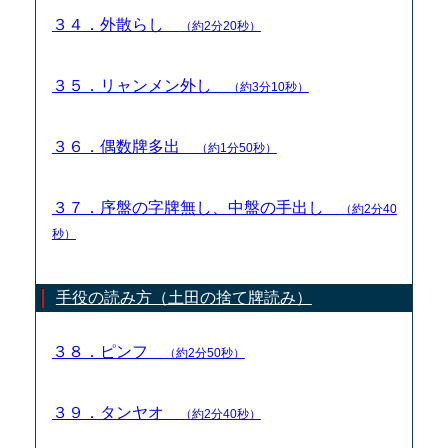
３４．外散らし
（約2分20秒）
３５．リャンメン外し
（約3分10秒）
３６．偶数牌多出
（約1分50秒）
３７．序盤の字牌無し、中盤の手出し
（約2分40
秒）
手役の読み方（土田の捨て牌読み）
３８．ピンフ
（約2分50秒）
３９．タンヤオ
（約2分40秒）