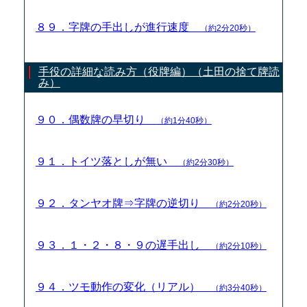
８９．字牌の手出しが進行速度
（約2分20秒）
手役の詳細な読み方（役牌編）（土田の捨て牌読
み）
９０．偶数牌の早切り
（約1分40秒）
９１．トイツ落としが無い
（約2分30秒）
９２．タンヤオ牌⇒字牌の逆切り
（約2分20秒）
９３．１・２・８・９の遅手出し
（約2分10秒）
９４．ツモ動作の変化（リアル）
（約3分40秒）