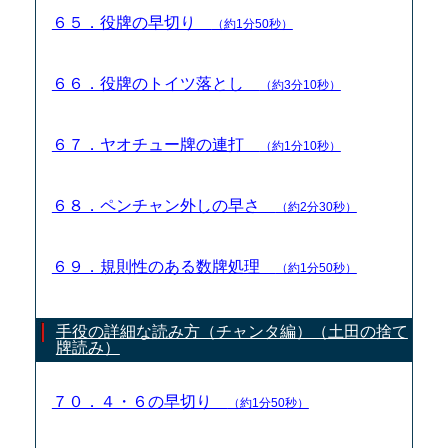
６５．役牌の早切り
（約1分50秒）
６６．役牌のトイツ落とし
（約3分10秒）
６７．ヤオチュー牌の連打
（約1分10秒）
６８．ペンチャン外しの早さ
（約2分30秒）
６９．規則性のある数牌処理
（約1分50秒）
手役の詳細な読み方（チャンタ編）（土田の捨て
牌読み）
７０．４・６の早切り
（約1分50秒）