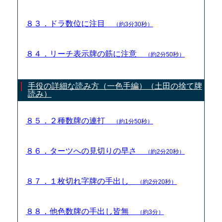
８３．ドラ数位に注目
（約3分30秒）
８４．リーチ表示牌の筋に注意
（約2分50秒）
手役の詳細な読み方（一色手編）（土田の捨て牌
読み）
８５．２種数牌の連打
（約1分50秒）
８６．ターツへの見切りの早さ
（約2分20秒）
８７．１枚切れ字牌の手出し
（約2分20秒）
８８．他色数牌の手出し皆無
（約3分）