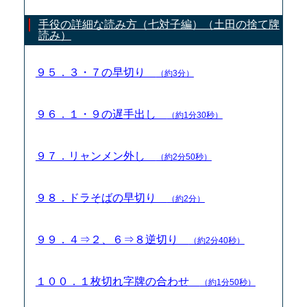
手役の詳細な読み方（七対子編）（土田の捨て牌
読み）
９５．３・７の早切り
（約3分）
９６．１・９の遅手出し
（約1分30秒）
９７．リャンメン外し
（約2分50秒）
９８．ドラそばの早切り
（約2分）
９９．４⇒２、６⇒８逆切り
（約2分40秒）
１００．１枚切れ字牌の合わせ
（約1分50秒）