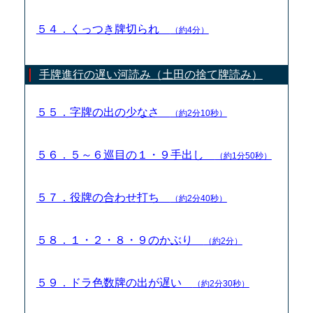
５４．くっつき牌切られ
（約4分）
手牌進行の遅い河読み（土田の捨て牌読み）
５５．字牌の出の少なさ
（約2分10秒）
５６．５～６巡目の１・９手出し
（約1分50秒）
５７．役牌の合わせ打ち
（約2分40秒）
５８．１・２・８・９のかぶり
（約2分）
５９．ドラ色数牌の出が遅い
（約2分30秒）