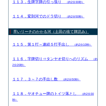
１１３．生牌字牌の引っ張り
（約2分30秒）
１１４．変則河でのドラ切り
（約2分50秒）
早いリーチのかかる河（土田の捨て牌読み）
１１５．第１打～連続５打手出し
（約2分10秒）
１１６．字牌切り⇒タンヤオ切りへのリズム
（約
2分20秒）
１１７．３～７の手出し数
（約2分50秒）
１１８．ヤオチュー牌のトイツ落とし
（約2分30
秒）