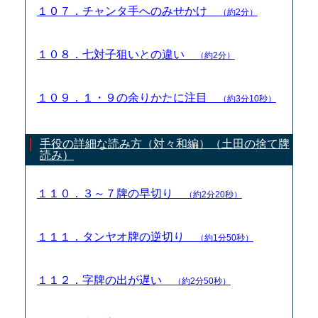
１０７．チャンタ手へのみせかけ
（約2分）
１０８．七対子狙いとの違い
（約2分）
１０９．１・９の余りかたに注目
（約3分10秒）
手役の詳細な読み方（対々和編）（土田の捨て牌
読み）
１１０．３～７牌の早切り
（約2分20秒）
１１１．タンヤオ牌の逆切り
（約1分50秒）
１１２．字牌の出が遅い
（約2分50秒）