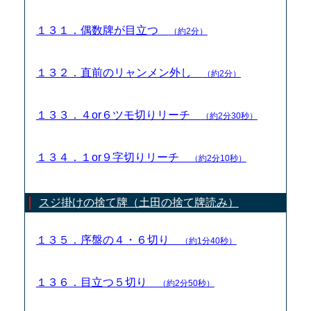
１３１．偶数牌が目立つ
（約2分）
１３２．直前のリャンメン外し
（約2分）
１３３．４or６ツモ切りリーチ
（約2分30秒）
１３４．１or９字切りリーチ
（約2分10秒）
スジ掛けの捨て牌（土田の捨て牌読み）
１３５．序盤の４・６切り
（約1分40秒）
１３６．目立つ５切り
（約2分50秒）