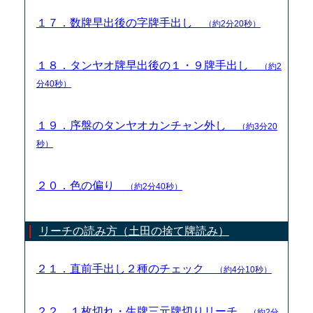
１７．数牌早出後の字牌手出し
（約2分20秒）
１８．タンヤオ牌早出後の１・９牌手出し
（約2
分40秒）
１９．序盤のタンヤオカンチャン外し
（約3分20
秒）
２０．色の偏り
（約2分40秒）
リーチの読み方（土田の捨て牌読み）
２１．直前手出し２種のチェック
（約4分10秒）
２２．１枚切れ・生牌三元牌切りリーチ
（約2分