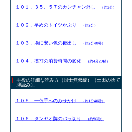
１０１．３５、５７のカンチャン外し
（約2分）
１０２．早めのトイツかぶり
（約2分）
１０３．場に安い色の後出し
（約2分40秒）
１０４．摸打の消費時間の変化
（約4分20秒）
手役の詳細な読み方（国士無双編）（土田の捨て
牌読み）
１０５．一色手へのみせかけ
（約1分40秒）
１０６．タンヤオ牌のバラ切り
（約50秒）