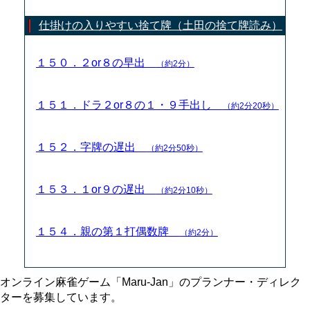
仕掛けの入りやすい捨て牌（土田の捨て牌読み）
１５０．２or８の早出
（約2分）
１５１．ドラ２or８の１・９手出し
（約2分20秒）
１５２．字牌の遅出
（約2分50秒）
１５３．１or９の遅出
（約2分10秒）
１５４．親の第１打偶数牌
（約2分）
オンライン麻雀ゲーム「Maru-Jan」のプランナー・ディレク
ターを募集しています。