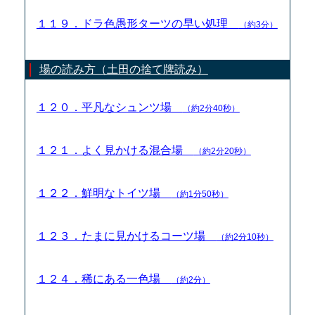
１１９．ドラ色愚形ターツの早い処理
（約3分）
場の読み方（土田の捨て牌読み）
１２０．平凡なシュンツ場
（約2分40秒）
１２１．よく見かける混合場
（約2分20秒）
１２２．鮮明なトイツ場
（約1分50秒）
１２３．たまに見かけるコーツ場
（約2分10秒）
１２４．稀にある一色場
（約2分）