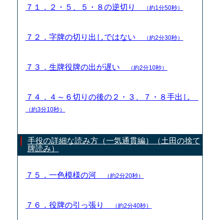
７１．２・５、５・８の逆切り
（約1分50秒）
７２．字牌の切り出しではない
（約2分30秒）
７３．生牌役牌の出が遅い
（約2分10秒）
７４．４～６切りの後の２・３、７・８手出し
（約3分10秒）
手役の詳細な読み方（一気通貫編）（土田の捨て
牌読み）
７５．一色模様の河
（約2分20秒）
７６．役牌の引っ張り
（約2分40秒）