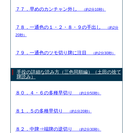
７７．早めのカンチャン外し
（約2分10秒）
７８．一通色の１・２・８・９の手出し
（約2分
20秒）
７９．一通色のツモ切り牌に注目
（約2分30秒）
手役の詳細な読み方（三色同順編）（土田の捨て
牌読み）
８０．４・６の多種早切り
（約1分50秒）
８１．５の多種早切り
（約1分20秒）
８２．中牌⇒端牌の逆切り
（約2分30秒）