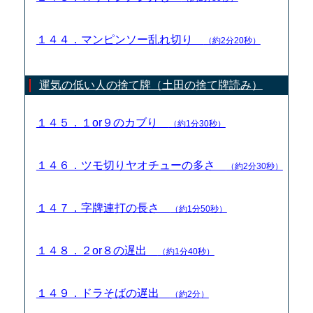
１４４．マンピンソー乱れ切り
（約2分20秒）
運気の低い人の捨て牌（土田の捨て牌読み）
１４５．１or９のカブり
（約1分30秒）
１４６．ツモ切りヤオチューの多さ
（約2分30秒）
１４７．字牌連打の長さ
（約1分50秒）
１４８．２or８の遅出
（約1分40秒）
１４９．ドラそばの遅出
（約2分）