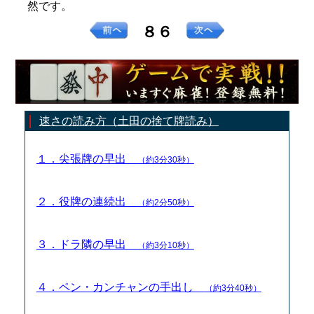
然です。
８６
速さの読み方（土田の捨て牌読み）
１．尖張牌の早出
（約3分30秒）
２．役牌の連続出
（約2分50秒）
３．ドラ隣の早出
（約3分10秒）
４．ペン・カンチャンの手出し
（約3分40秒）