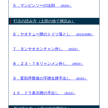
５．マンピンソーの法則
（約3分）
打点の読み方（土田の捨て牌読み）
６．ヤオチュー牌のトイツ落とし
（約2分40秒）
７．タンヤオカンチャン外し
（約3分）
８．２３・７８リャンメン外し
（約5分）
９．変則序盤後の字牌生牌手出し
（約3分）
１０．ドラ表示牌の手出し
（約2分）