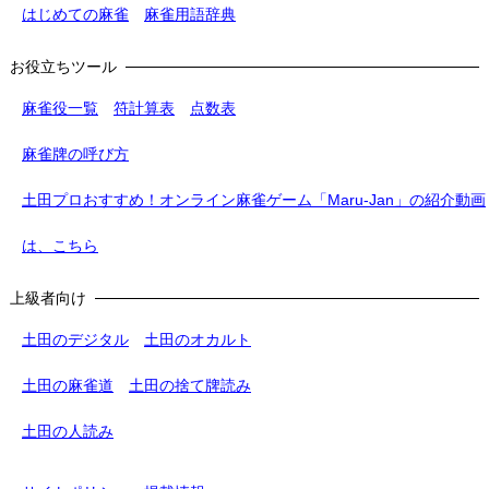
はじめての麻雀
麻雀用語辞典
お役立ちツール
麻雀役一覧
符計算表
点数表
麻雀牌の呼び方
土田プロおすすめ！オンライン麻雀ゲーム「Maru-Jan」の紹介動画
は、こちら
上級者向け
土田のデジタル
土田のオカルト
土田の麻雀道
土田の捨て牌読み
土田の人読み