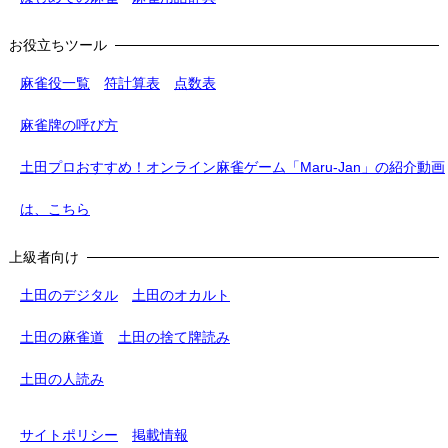
お役立ちツール
麻雀役一覧
符計算表
点数表
麻雀牌の呼び方
土田プロおすすめ！オンライン麻雀ゲーム「Maru-Jan」の紹介動画
は、こちら
上級者向け
土田のデジタル
土田のオカルト
土田の麻雀道
土田の捨て牌読み
土田の人読み
サイトポリシー
掲載情報