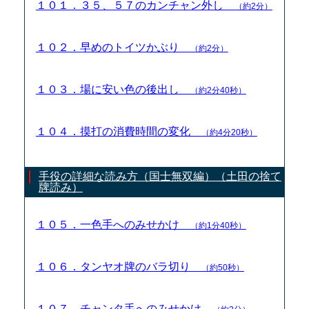
１０１．３５、５７のカンチャン外し
（約2分）
１０２．早めのトイツかぶり
（約2分）
１０３．場に安い色の後出し
（約2分40秒）
１０４．摸打の消費時間の変化
（約4分20秒）
手役の詳細な読み方（国士無双編）（土田の捨て
牌読み）
１０５．一色手へのみせかけ
（約1分40秒）
１０６．タンヤオ牌のバラ切り
（約50秒）
１０７．チャンタ手へのみせかけ