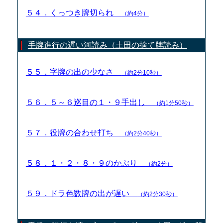
５４．くっつき牌切られ
（約4分）
手牌進行の遅い河読み（土田の捨て牌読み）
５５．字牌の出の少なさ
（約2分10秒）
５６．５～６巡目の１・９手出し
（約1分50秒）
５７．役牌の合わせ打ち
（約2分40秒）
５８．１・２・８・９のかぶり
（約2分）
５９．ドラ色数牌の出が遅い
（約2分30秒）