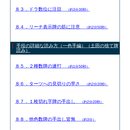
８３．ドラ数位に注目
（約3分30秒）
８４．リーチ表示牌の筋に注意
（約2分50秒）
手役の詳細な読み方（一色手編）（土田の捨て牌
読み）
８５．２種数牌の連打
（約1分50秒）
８６．ターツへの見切りの早さ
（約2分20秒）
８７．１枚切れ字牌の手出し
（約2分20秒）
８８．他色数牌の手出し皆無
（約3分）