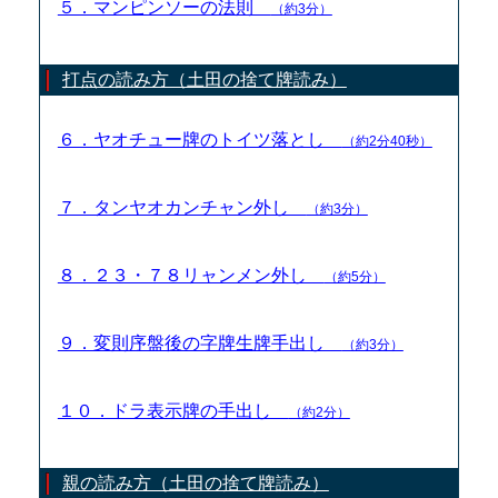
５．マンピンソーの法則
（約3分）
打点の読み方（土田の捨て牌読み）
６．ヤオチュー牌のトイツ落とし
（約2分40秒）
７．タンヤオカンチャン外し
（約3分）
８．２３・７８リャンメン外し
（約5分）
９．変則序盤後の字牌生牌手出し
（約3分）
１０．ドラ表示牌の手出し
（約2分）
親の読み方（土田の捨て牌読み）