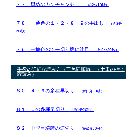
７７．早めのカンチャン外し
（約2分10秒）
７８．一通色の１・２・８・９の手出し
（約2分
20秒）
７９．一通色のツモ切り牌に注目
（約2分30秒）
手役の詳細な読み方（三色同順編）（土田の捨て
牌読み）
８０．４・６の多種早切り
（約1分50秒）
８１．５の多種早切り
（約1分20秒）
８２．中牌⇒端牌の逆切り
（約2分30秒）