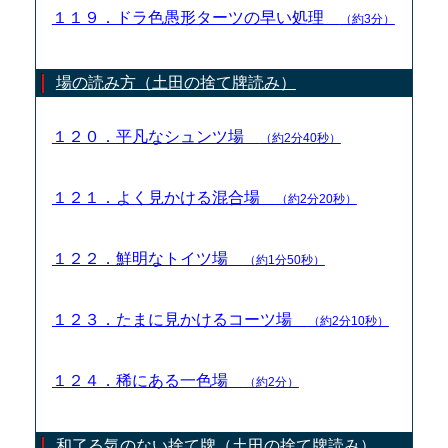
１１９．ドラ色愚形ターツの早い処理
（約3分）
場の読み方（土田の捨て牌読み）
１２０．平凡なシュンツ場
（約2分40秒）
１２１．よく見かける混合場
（約2分20秒）
１２２．鮮明なトイツ場
（約1分50秒）
１２３．たまに見かけるコーツ場
（約2分10秒）
１２４．稀にある一色場
（約2分）
和了る気のない捨て牌（土田の捨て牌読み）