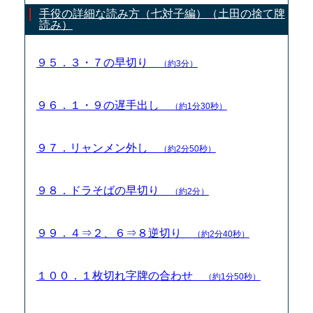
手役の詳細な読み方（七対子編）（土田の捨て牌
読み）
９５．３・７の早切り
（約3分）
９６．１・９の遅手出し
（約1分30秒）
９７．リャンメン外し
（約2分50秒）
９８．ドラそばの早切り
（約2分）
９９．４⇒２、６⇒８逆切り
（約2分40秒）
１００．１枚切れ字牌の合わせ
（約1分50秒）