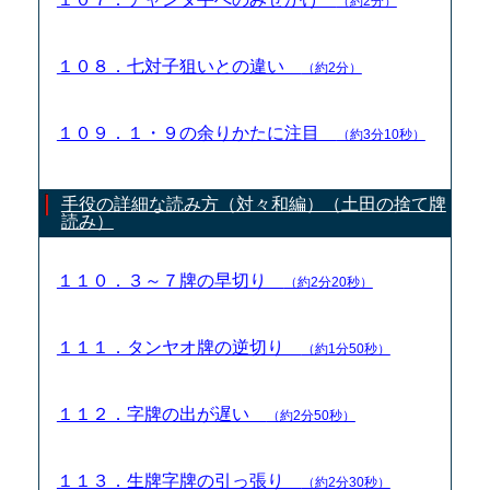
（約2分）
１０８．七対子狙いとの違い
（約2分）
１０９．１・９の余りかたに注目
（約3分10秒）
手役の詳細な読み方（対々和編）（土田の捨て牌
読み）
１１０．３～７牌の早切り
（約2分20秒）
１１１．タンヤオ牌の逆切り
（約1分50秒）
１１２．字牌の出が遅い
（約2分50秒）
１１３．生牌字牌の引っ張り
（約2分30秒）