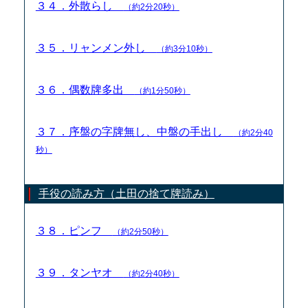
３４．外散らし
（約2分20秒）
３５．リャンメン外し
（約3分10秒）
３６．偶数牌多出
（約1分50秒）
３７．序盤の字牌無し、中盤の手出し
（約2分40
秒）
手役の読み方（土田の捨て牌読み）
３８．ピンフ
（約2分50秒）
３９．タンヤオ
（約2分40秒）