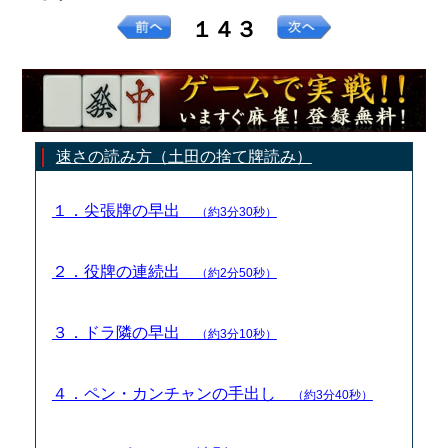
１４３
速さの読み方（土田の捨て牌読み）
１．尖張牌の早出
（約3分30秒）
２．役牌の連続出
（約2分50秒）
３．ドラ隣の早出
（約3分10秒）
４．ペン・カンチャンの手出し
（約3分40秒）