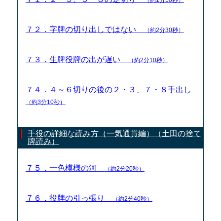
７２．字牌の切り出しではない
（約2分30秒）
７３．生牌役牌の出が遅い
（約2分10秒）
７４．４～６切りの後の２・３、７・８手出し
（約3分10秒）
手役の詳細な読み方（一気通貫編）（土田の捨て
牌読み）
７５．一色模様の河
（約2分20秒）
７６．役牌の引っ張り
（約2分40秒）