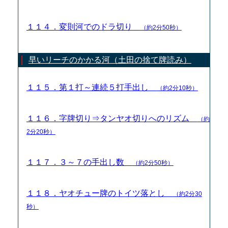
１１４．変則河でのドラ切り
（約2分50秒）
早いリーチのかかる河（土田の捨て牌読み）
１１５．第１打～連続５打手出し
（約2分10秒）
１１６．字牌切り⇒タンヤオ切りへのリズム
（約
2分20秒）
１１７．３～７の手出し数
（約2分50秒）
１１８．ヤオチュー牌のトイツ落とし
（約2分30
秒）