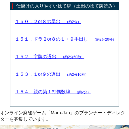
仕掛けの入りやすい捨て牌（土田の捨て牌読み）
１５０．２or８の早出
（約2分）
１５１．ドラ２or８の１・９手出し
（約2分20秒）
１５２．字牌の遅出
（約2分50秒）
１５３．１or９の遅出
（約2分10秒）
１５４．親の第１打偶数牌
（約2分）
オンライン麻雀ゲーム「Maru-Jan」のプランナー・ディレク
ターを募集しています。