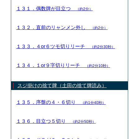
１３１．偶数牌が目立つ
（約2分）
１３２．直前のリャンメン外し
（約2分）
１３３．４or６ツモ切りリーチ
（約2分30秒）
１３４．１or９字切りリーチ
（約2分10秒）
スジ掛けの捨て牌（土田の捨て牌読み）
１３５．序盤の４・６切り
（約1分40秒）
１３６．目立つ５切り
（約2分50秒）