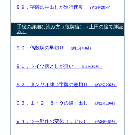
８９．字牌の手出しが進行速度
（約2分20秒）
手役の詳細な読み方（役牌編）（土田の捨て牌読
み）
９０．偶数牌の早切り
（約1分40秒）
９１．トイツ落としが無い
（約2分30秒）
９２．タンヤオ牌⇒字牌の逆切り
（約2分20秒）
９３．１・２・８・９の遅手出し
（約2分10秒）
９４．ツモ動作の変化（リアル）
（約3分40秒）