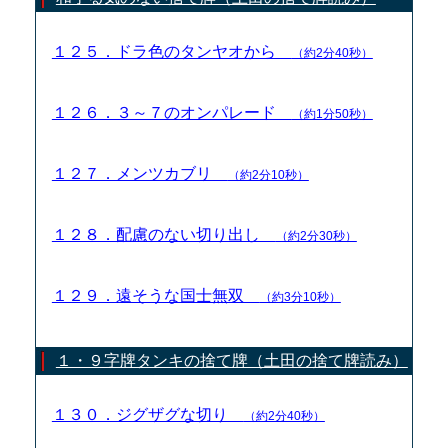
１２５．ドラ色のタンヤオから
（約2分40秒）
１２６．３～７のオンパレード
（約1分50秒）
１２７．メンツカブリ
（約2分10秒）
１２８．配慮のない切り出し
（約2分30秒）
１２９．遠そうな国士無双
（約3分10秒）
１・９字牌タンキの捨て牌（土田の捨て牌読み）
１３０．ジグザグな切り
（約2分40秒）