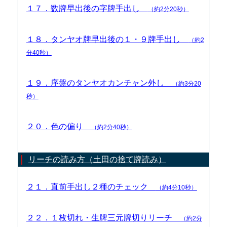
１７．数牌早出後の字牌手出し
（約2分20秒）
１８．タンヤオ牌早出後の１・９牌手出し
（約2
分40秒）
１９．序盤のタンヤオカンチャン外し
（約3分20
秒）
２０．色の偏り
（約2分40秒）
リーチの読み方（土田の捨て牌読み）
２１．直前手出し２種のチェック
（約4分10秒）
２２．１枚切れ・生牌三元牌切りリーチ
（約2分