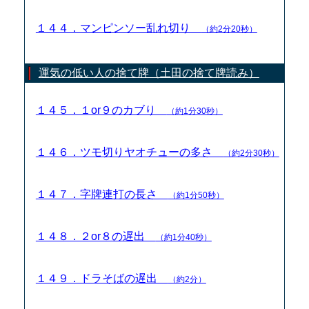
１４４．マンピンソー乱れ切り
（約2分20秒）
運気の低い人の捨て牌（土田の捨て牌読み）
１４５．１or９のカブり
（約1分30秒）
１４６．ツモ切りヤオチューの多さ
（約2分30秒）
１４７．字牌連打の長さ
（約1分50秒）
１４８．２or８の遅出
（約1分40秒）
１４９．ドラそばの遅出
（約2分）