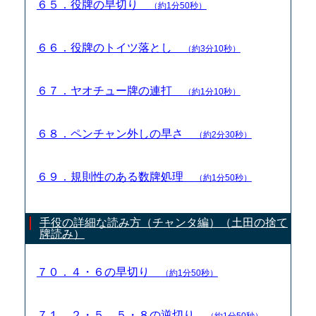
６５．役牌の早切り
（約1分50秒）
６６．役牌のトイツ落とし
（約3分10秒）
６７．ヤオチュー牌の連打
（約1分10秒）
６８．ペンチャン外しの早さ
（約2分30秒）
６９．規則性のある数牌処理
（約1分50秒）
手役の詳細な読み方（チャンタ編）（土田の捨て
牌読み）
７０．４・６の早切り
（約1分50秒）
７１．２・５、５・８の逆切り
（約1分50秒）