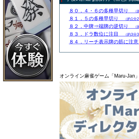
８０．４・６の多種早切り
（
８１．５の多種早切り
（約1分
８２．中牌⇒端牌の逆切り
（
８３．ドラ数位に注目
（約3分
８４．リーチ表示牌の筋に注
オンライン麻雀ゲーム「Maru-J