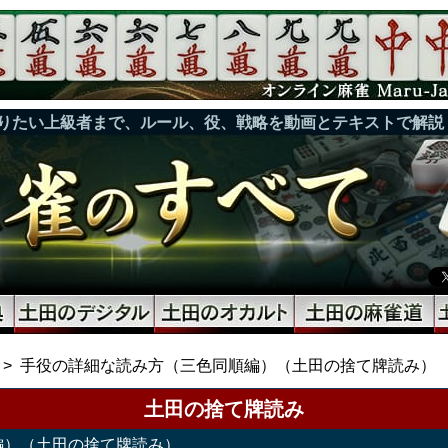
りたい上級者まで、ルール、役、戦略を動画とテキストで解説
手役の詳細な読み方（三色同順編）（土田の捨て牌読み）
土田の捨て牌読み
編）（土田の捨て牌読み）