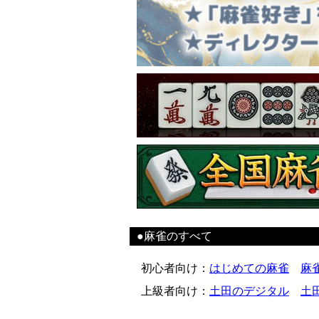
●麻雀のすべて
初心者向け
：
はじめての麻雀
麻
上級者向け
：
土田のデジタル
土