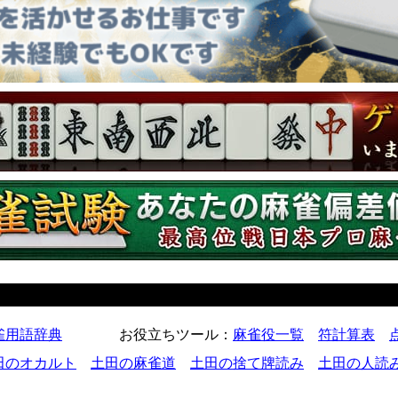
雀用語辞典
お役立ちツール
：
麻雀役一覧
符計算表
田のオカルト
土田の麻雀道
土田の捨て牌読み
土田の人読