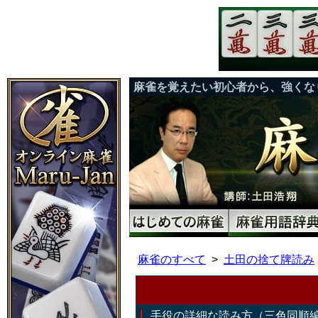
麻雀を覚えたい初心者から、強くな
麻雀のすべて
土田の捨て牌読み
手役の詳細な読み方（三色同順