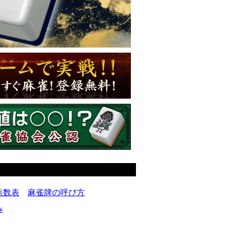
点数表
麻雀牌の呼び方
み