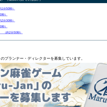
約1分50秒）
20秒）
約2分30秒）
30秒）
意
（約2分50秒）
an」のプランナー・ディレクターを募集しています。