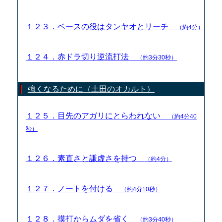
１２３．ベースの役はタンヤオとリーチ
（約4分）
１２４．赤ドラ切り逆流打法
（約3分30秒）
強くなるために（土田のオカルト）
１２５．目先のアガリにとらわれない
（約4分40
秒）
１２６．素直さと謙虚さを持つ
（約4分）
１２７．ノートを付ける
（約4分10秒）
１２８．摸打からムダを省く
（約3分40秒）