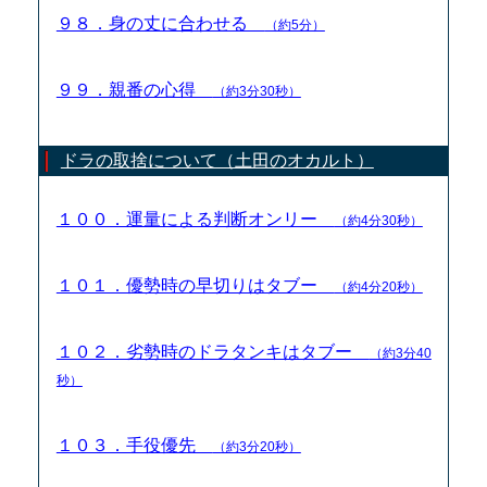
９８．身の丈に合わせる
（約5分）
９９．親番の心得
（約3分30秒）
ドラの取捨について（土田のオカルト）
１００．運量による判断オンリー
（約4分30秒）
１０１．優勢時の早切りはタブー
（約4分20秒）
１０２．劣勢時のドラタンキはタブー
（約3分40
秒）
１０３．手役優先
（約3分20秒）