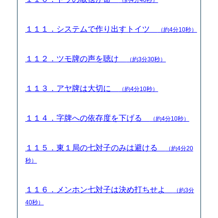
１１１．システムで作り出すトイツ
（約4分10秒）
１１２．ツモ牌の声を聴け
（約3分30秒）
１１３．アヤ牌は大切に
（約4分10秒）
１１４．字牌への依存度を下げる
（約4分10秒）
１１５．東１局の七対子のみは避ける
（約4分20
秒）
１１６．メンホン七対子は決め打ちせよ
（約3分
40秒）