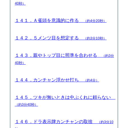
40秒）
１４１．Ａ雀頭を意識的に作る
（約4分20秒）
１４２．５メンツ目を想定する
（約3分10秒）
１４３．親やトップ目に照準を合わせる
（約3分
40秒）
１４４．カンチャン浮かせ打ち
（約4分）
１４５．ツキが無いときは中ぶくれに頼らない
（約3分40秒）
１４６．ドラ表示牌カンチャンの取捨
（約3分10