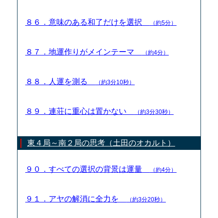
８６．意味のある和了だけを選択
（約5分）
８７．地運作りがメインテーマ
（約4分）
８８．人運を測る
（約3分10秒）
８９．連荘に重心は置かない
（約3分30秒）
東４局～南２局の思考（土田のオカルト）
９０．すべての選択の背景は運量
（約4分）
９１．アヤの解消に全力を
（約3分20秒）