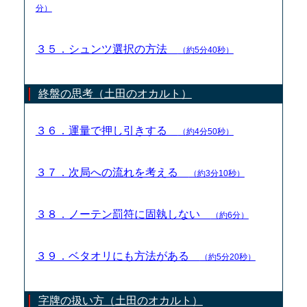
分）
３５．シュンツ選択の方法
（約5分40秒）
終盤の思考（土田のオカルト）
３６．運量で押し引きする
（約4分50秒）
３７．次局への流れを考える
（約3分10秒）
３８．ノーテン罰符に固執しない
（約6分）
３９．ベタオリにも方法がある
（約5分20秒）
字牌の扱い方（土田のオカルト）