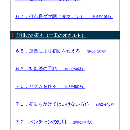
６７．打点系ダマ聴（ダマテン）
（約5分10秒）
仕掛けの基本（土田のオカルト）
６８．運量により初動を変える
（約5分20秒）
６９．初動後の手順
（約2分50秒）
７０．リズムを作る
（約3分50秒）
７１．初動をかけてはいけない方位
（約2分40秒）
７２．ペンチャンの効用
（約4分10秒）