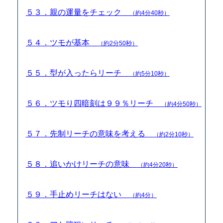
５３．親の運量をチェック
（約4分40秒）
５４．ツモが基本
（約2分50秒）
５５．型が入ったらリーチ
（約5分10秒）
５６．ツモり四暗刻は９９％リーチ
（約4分50秒）
５７．先制リーチの意味を考える
（約2分10秒）
５８．追いかけリーチの意味
（約4分20秒）
５９．手止めリーチはない
（約4分）