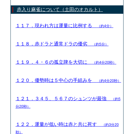
赤入り麻雀について（土田のオカルト）
１１７．現われ方は運量に比例する
（約4分）
１１８．赤ドラと通常ドラの優劣
（約5分）
１１９．４・６の孤立牌を大切に
（約4分20秒）
１２０．優勢時は５中心の手組みを
（約4分20秒）
１２１．３４５、５６７のシュンツが最強
（約5
分20秒）
１２２．運量が低い時は赤と共に死す
（約3分20
秒）