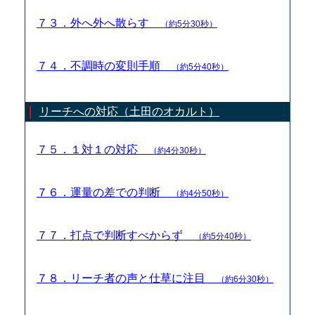
７３．外へ外へ散らす
（約5分30秒）
７４．不調時の変則手順
（約5分40秒）
リーチへの対応（土田のオカルト）
７５．１対１の対応
（約4分30秒）
７６．運量の差での判断
（約4分50秒）
７７．打点で判断すべからず
（約5分40秒）
７８．リーチ者の声と仕草に注目
（約6分30秒）