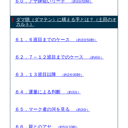
６０．アヤ牌狙いリーチ
（約3分50秒）
ダマ聴（ダマテン）に構える手とは？（土田のオ
カルト）
６１．６巡目までのケース
（約3分50秒）
６２．７～１２巡目までのケース
（約4分）
６３．１３巡目以降
（約2分30秒）
６４．運量による判断
（約3分）
６５．マーク者の河を見る
（約3分）
６６．親とのアヤ
（約5分10秒）