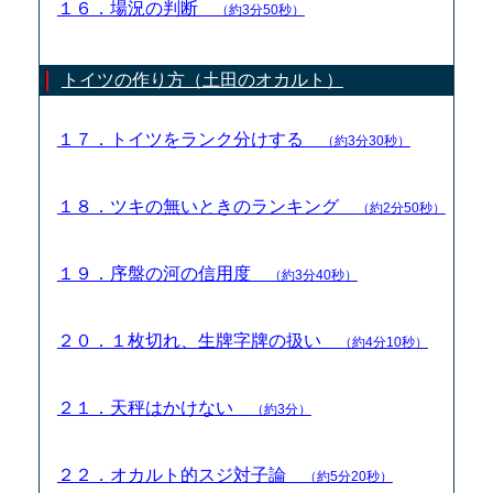
１６．場況の判断
（約3分50秒）
トイツの作り方（土田のオカルト）
１７．トイツをランク分けする
（約3分30秒）
１８．ツキの無いときのランキング
（約2分50秒）
１９．序盤の河の信用度
（約3分40秒）
２０．１枚切れ、生牌字牌の扱い
（約4分10秒）
２１．天秤はかけない
（約3分）
２２．オカルト的スジ対子論
（約5分20秒）