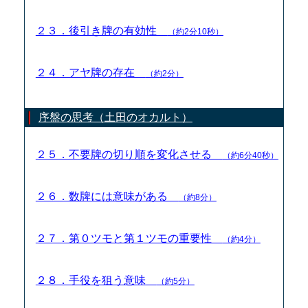
２３．後引き牌の有効性
（約2分10秒）
２４．アヤ牌の存在
（約2分）
序盤の思考（土田のオカルト）
２５．不要牌の切り順を変化させる
（約6分40秒）
２６．数牌には意味がある
（約8分）
２７．第０ツモと第１ツモの重要性
（約4分）
２８．手役を狙う意味
（約5分）