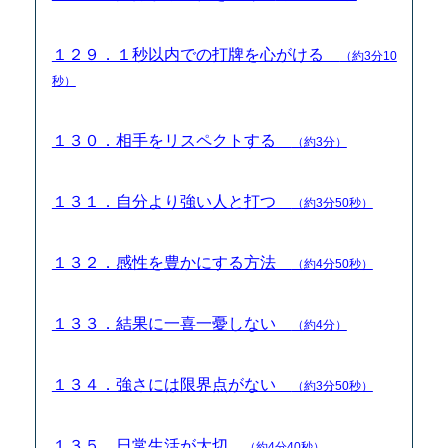
１２９．１秒以内での打牌を心がける
（約3分10
秒）
１３０．相手をリスペクトする
（約3分）
１３１．自分より強い人と打つ
（約3分50秒）
１３２．感性を豊かにする方法
（約4分50秒）
１３３．結果に一喜一憂しない
（約4分）
１３４．強さには限界点がない
（約3分50秒）
１３５．日常生活が大切
（約4分40秒）