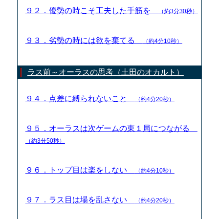
９２．優勢の時こそ工夫した手筋を
（約3分30秒）
９３．劣勢の時には欲を棄てる
（約4分10秒）
ラス前～オーラスの思考（土田のオカルト）
９４．点差に縛られないこと
（約4分20秒）
９５．オーラスは次ゲームの東１局につながる
（約3分50秒）
９６．トップ目は楽をしない
（約4分10秒）
９７．ラス目は場を乱さない
（約4分20秒）