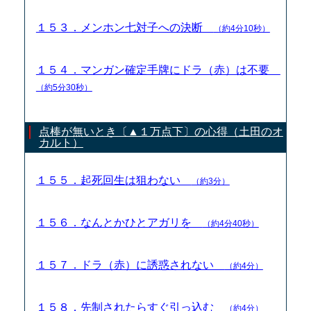
１５３．メンホン七対子への決断
（約4分10秒）
１５４．マンガン確定手牌にドラ（赤）は不要
（約5分30秒）
点棒が無いとき〔▲１万点下〕の心得（土田のオ
カルト）
１５５．起死回生は狙わない
（約3分）
１５６．なんとかひとアガリを
（約4分40秒）
１５７．ドラ（赤）に誘惑されない
（約4分）
１５８．先制されたらすぐ引っ込む
（約4分）