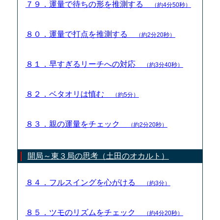
７９．運量で待ちの形を推測する
（約4分50秒）
８０．運量で打点を推測する
（約2分20秒）
８１．早すぎるリーチへの対応
（約3分40秒）
８２．ベタオリは慎む
（約5分）
８３．親の運量をチェック
（約2分20秒）
開局～東３局の思考（土田のオカルト）
８４．フルスイングを心がける
（約3分）
８５．ツモのリズムをチェック
（約4分20秒）