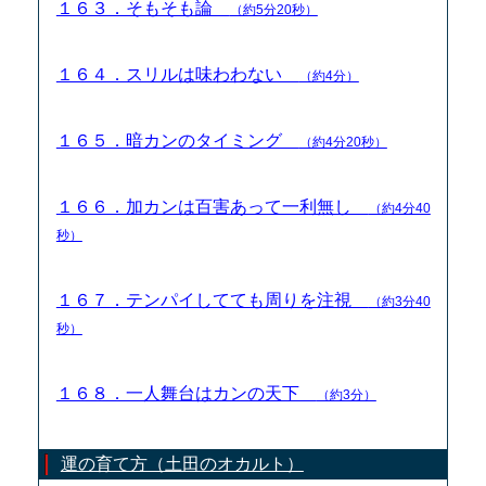
１６３．そもそも論
（約5分20秒）
１６４．スリルは味わわない
（約4分）
１６５．暗カンのタイミング
（約4分20秒）
１６６．加カンは百害あって一利無し
（約4分40
秒）
１６７．テンパイしてても周りを注視
（約3分40
秒）
１６８．一人舞台はカンの天下
（約3分）
運の育て方（土田のオカルト）