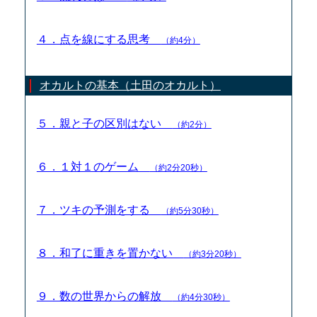
４．点を線にする思考
（約4分）
オカルトの基本（土田のオカルト）
５．親と子の区別はない
（約2分）
６．１対１のゲーム
（約2分20秒）
７．ツキの予測をする
（約5分30秒）
８．和了に重きを置かない
（約3分20秒）
９．数の世界からの解放
（約4分30秒）