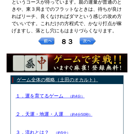
というコースが待っています。親の運量が普通のと
きや、東３局までのフラットなときは、待ちが良け
ればリーチ、良くなければダマという感じの攻め方
でいいです。これだけの方程式で、かなり打点が稼
げますし、落とし穴にもはまりづらくなります。
８３
ゲーム全体の概略（土田のオカルト）
１．運を育てるゲーム
（約4分）
２．天運・地運・人運
（約4分50秒）
３．流れとは？
（約5分）