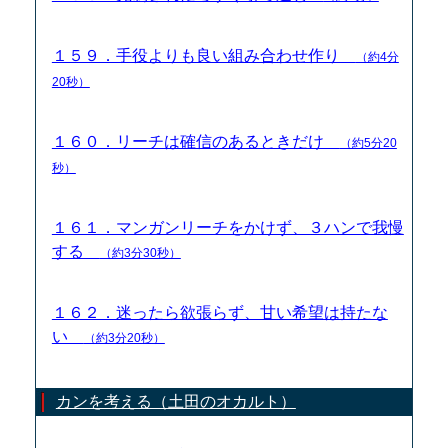
１５９．手役よりも良い組み合わせ作り
（約4分
20秒）
１６０．リーチは確信のあるときだけ
（約5分20
秒）
１６１．マンガンリーチをかけず、３ハンで我慢
する
（約3分30秒）
１６２．迷ったら欲張らず、甘い希望は持たな
い
（約3分20秒）
カンを考える（土田のオカルト）