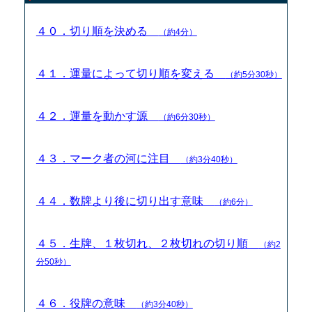
４０．切り順を決める
（約4分）
４１．運量によって切り順を変える
（約5分30秒）
４２．運量を動かす源
（約6分30秒）
４３．マーク者の河に注目
（約3分40秒）
４４．数牌より後に切り出す意味
（約6分）
４５．生牌、１枚切れ、２枚切れの切り順
（約2
分50秒）
４６．役牌の意味
（約3分40秒）