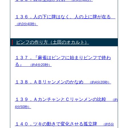
１３６．人の下に牌はなく、人の上に牌が在る
（約3分40秒）
ピンフの作り方（土田のオカルト）
１３７．『麻雀はピンフに始まりピンフで終わ
る』
（約4分20秒）
１３８．ＡＢリャンメンのかなめ
（約4分20秒）
１３９．ＡカンチャンとＣリャンメンの比較
（約
4分50秒）
１４０．ツキの動きで変化させる孤立牌
（約5分