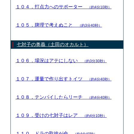
１０４．打点力へのサポーター
（約4分10秒）
１０５．牌理で考えぬこと
（約3分40秒）
七対子の奥義（土田のオカルト）
１０６．場況はアテにしない
（約3分30秒）
１０７．運量で作り出すトイツ
（約4分40秒）
１０８．テンパイしたらリーチ
（約4分40秒）
１０９．受けの七対子はレア
（約4分10秒）
１１０．ドラの取捨が命
（約4分40秒）