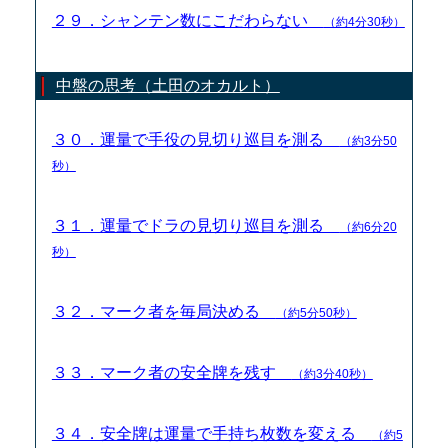
２９．シャンテン数にこだわらない
（約4分30秒）
中盤の思考（土田のオカルト）
３０．運量で手役の見切り巡目を測る
（約3分50
秒）
３１．運量でドラの見切り巡目を測る
（約6分20
秒）
３２．マーク者を毎局決める
（約5分50秒）
３３．マーク者の安全牌を残す
（約3分40秒）
３４．安全牌は運量で手持ち枚数を変える
（約5