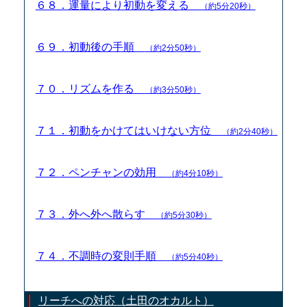
６８．運量により初動を変える
（約5分20秒）
６９．初動後の手順
（約2分50秒）
７０．リズムを作る
（約3分50秒）
７１．初動をかけてはいけない方位
（約2分40秒）
７２．ペンチャンの効用
（約4分10秒）
７３．外へ外へ散らす
（約5分30秒）
７４．不調時の変則手順
（約5分40秒）
リーチへの対応（土田のオカルト）