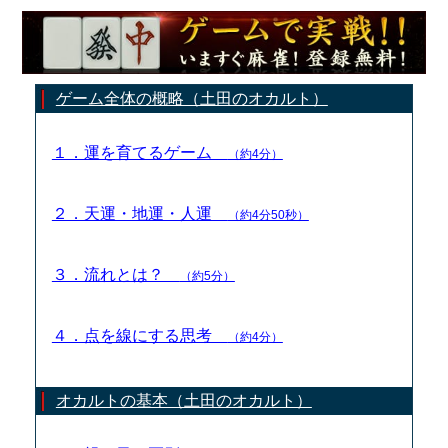
ゲーム全体の概略（土田のオカルト）
１．運を育てるゲーム
（約4分）
２．天運・地運・人運
（約4分50秒）
３．流れとは？
（約5分）
４．点を線にする思考
（約4分）
オカルトの基本（土田のオカルト）