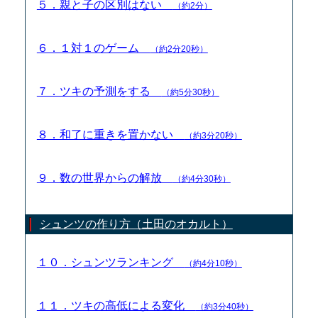
５．親と子の区別はない
（約2分）
６．１対１のゲーム
（約2分20秒）
７．ツキの予測をする
（約5分30秒）
８．和了に重きを置かない
（約3分20秒）
９．数の世界からの解放
（約4分30秒）
シュンツの作り方（土田のオカルト）
１０．シュンツランキング
（約4分10秒）
１１．ツキの高低による変化
（約3分40秒）