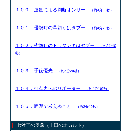
１００．運量による判断オンリー
（約4分30秒）
１０１．優勢時の早切りはタブー
（約4分20秒）
１０２．劣勢時のドラタンキはタブー
（約3分40
秒）
１０３．手役優先
（約3分20秒）
１０４．打点力へのサポーター
（約4分10秒）
１０５．牌理で考えぬこと
（約3分40秒）
七対子の奥義（土田のオカルト）