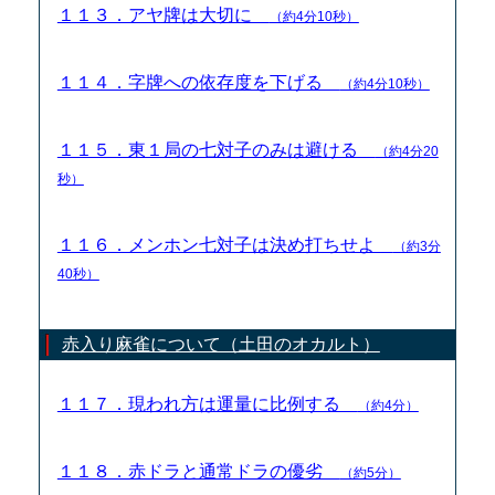
１１３．アヤ牌は大切に
（約4分10秒）
１１４．字牌への依存度を下げる
（約4分10秒）
１１５．東１局の七対子のみは避ける
（約4分20
秒）
１１６．メンホン七対子は決め打ちせよ
（約3分
40秒）
赤入り麻雀について（土田のオカルト）
１１７．現われ方は運量に比例する
（約4分）
１１８．赤ドラと通常ドラの優劣
（約5分）