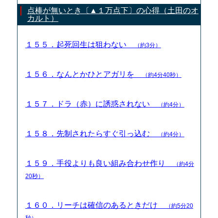
点棒が無いとき〔▲１万点下〕の心得（土田のオ
カルト）
１５５．起死回生は狙わない
（約3分）
１５６．なんとかひとアガリを
（約4分40秒）
１５７．ドラ（赤）に誘惑されない
（約4分）
１５８．先制されたらすぐ引っ込む
（約4分）
１５９．手役よりも良い組み合わせ作り
（約4分
20秒）
１６０．リーチは確信のあるときだけ
（約5分20
秒）