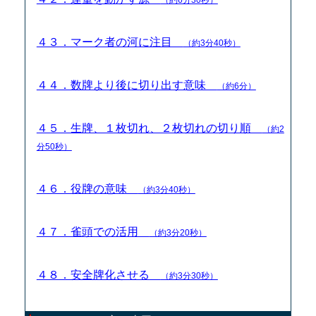
４３．マーク者の河に注目
（約3分40秒）
４４．数牌より後に切り出す意味
（約6分）
４５．生牌、１枚切れ、２枚切れの切り順
（約2
分50秒）
４６．役牌の意味
（約3分40秒）
４７．雀頭での活用
（約3分20秒）
４８．安全牌化させる
（約3分30秒）