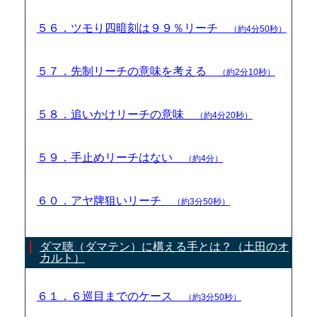
５６．ツモり四暗刻は９９％リーチ
（約4分50秒）
５７．先制リーチの意味を考える
（約2分10秒）
５８．追いかけリーチの意味
（約4分20秒）
５９．手止めリーチはない
（約4分）
６０．アヤ牌狙いリーチ
（約3分50秒）
ダマ聴（ダマテン）に構える手とは？（土田のオ
カルト）
６１．６巡目までのケース
（約3分50秒）