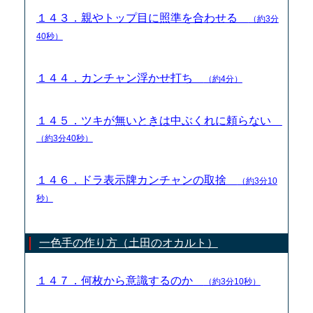
１４３．親やトップ目に照準を合わせる
（約3分
40秒）
１４４．カンチャン浮かせ打ち
（約4分）
１４５．ツキが無いときは中ぶくれに頼らない
（約3分40秒）
１４６．ドラ表示牌カンチャンの取捨
（約3分10
秒）
一色手の作り方（土田のオカルト）
１４７．何枚から意識するのか
（約3分10秒）