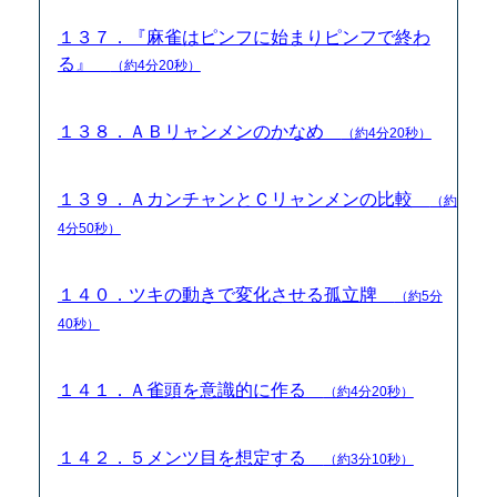
１３７．『麻雀はピンフに始まりピンフで終わ
る』
（約4分20秒）
１３８．ＡＢリャンメンのかなめ
（約4分20秒）
１３９．ＡカンチャンとＣリャンメンの比較
（約
4分50秒）
１４０．ツキの動きで変化させる孤立牌
（約5分
40秒）
１４１．Ａ雀頭を意識的に作る
（約4分20秒）
１４２．５メンツ目を想定する
（約3分10秒）