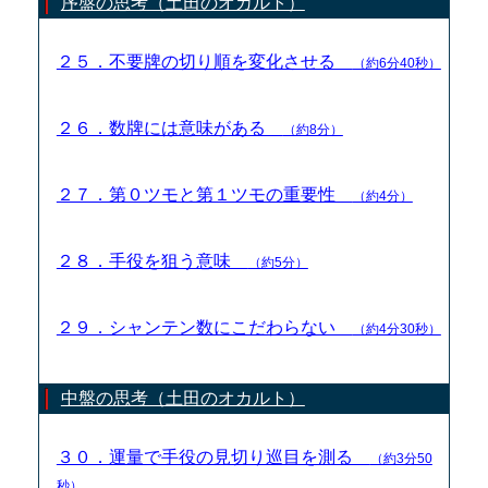
序盤の思考（土田のオカルト）
２５．不要牌の切り順を変化させる
（約6分40秒）
２６．数牌には意味がある
（約8分）
２７．第０ツモと第１ツモの重要性
（約4分）
２８．手役を狙う意味
（約5分）
２９．シャンテン数にこだわらない
（約4分30秒）
中盤の思考（土田のオカルト）
３０．運量で手役の見切り巡目を測る
（約3分50
秒）