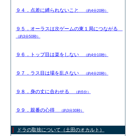
９４．点差に縛られないこと
（約4分20秒）
９５．オーラスは次ゲームの東１局につながる
（約3分50秒）
９６．トップ目は楽をしない
（約4分10秒）
９７．ラス目は場を乱さない
（約4分20秒）
９８．身の丈に合わせる
（約5分）
９９．親番の心得
（約3分30秒）
ドラの取捨について（土田のオカルト）