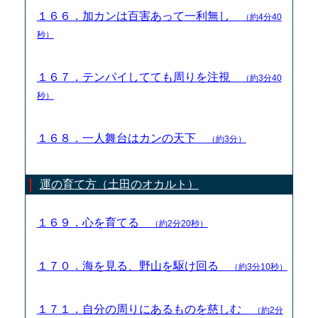
１６６．加カンは百害あって一利無し
（約4分40
秒）
１６７．テンパイしてても周りを注視
（約3分40
秒）
１６８．一人舞台はカンの天下
（約3分）
運の育て方（土田のオカルト）
１６９．心を育てる
（約2分20秒）
１７０．海を見る、野山を駆け回る
（約3分10秒）
１７１．自分の周りにあるものを慈しむ
（約2分