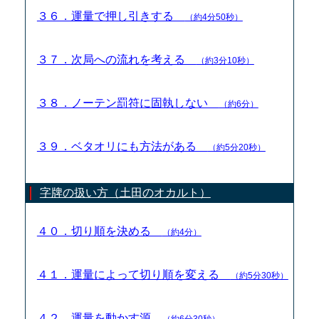
３６．運量で押し引きする
（約4分50秒）
３７．次局への流れを考える
（約3分10秒）
３８．ノーテン罰符に固執しない
（約6分）
３９．ベタオリにも方法がある
（約5分20秒）
字牌の扱い方（土田のオカルト）
４０．切り順を決める
（約4分）
４１．運量によって切り順を変える
（約5分30秒）
４２．運量を動かす源
（約6分30秒）