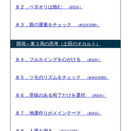
８２．ベタオリは慎む
（約5分）
８３．親の運量をチェック
（約2分20秒）
開局～東３局の思考（土田のオカルト）
８４．フルスイングを心がける
（約3分）
８５．ツモのリズムをチェック
（約4分20秒）
８６．意味のある和了だけを選択
（約5分）
８７．地運作りがメインテーマ
（約4分）
８８．人運を測る