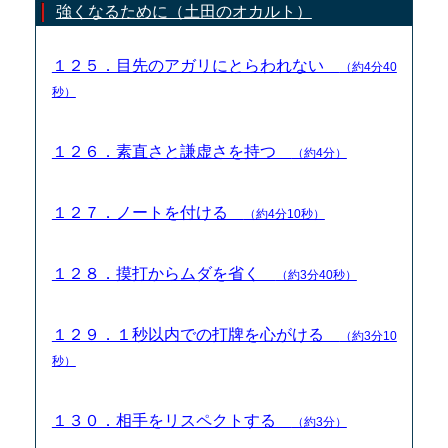
強くなるために（土田のオカルト）
１２５．目先のアガリにとらわれない
（約4分40
秒）
１２６．素直さと謙虚さを持つ
（約4分）
１２７．ノートを付ける
（約4分10秒）
１２８．摸打からムダを省く
（約3分40秒）
１２９．１秒以内での打牌を心がける
（約3分10
秒）
１３０．相手をリスペクトする
（約3分）