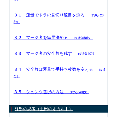
３１．運量でドラの見切り巡目を測る
（約6分20
秒）
３２．マーク者を毎局決める
（約5分50秒）
３３．マーク者の安全牌を残す
（約3分40秒）
３４．安全牌は運量で手持ち枚数を変える
（約5
分）
３５．シュンツ選択の方法
（約5分40秒）
終盤の思考（土田のオカルト）