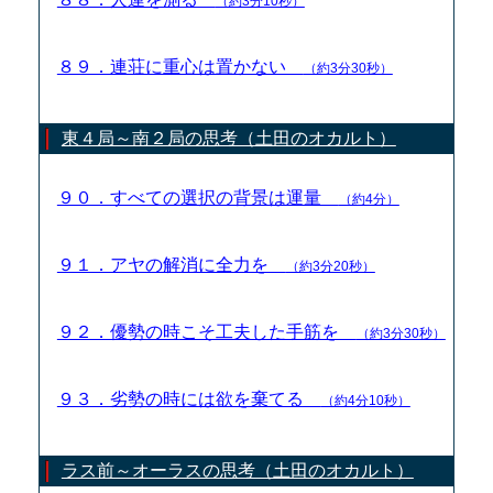
（約3分10秒）
８９．連荘に重心は置かない
（約3分30秒）
東４局～南２局の思考（土田のオカルト）
９０．すべての選択の背景は運量
（約4分）
９１．アヤの解消に全力を
（約3分20秒）
９２．優勢の時こそ工夫した手筋を
（約3分30秒）
９３．劣勢の時には欲を棄てる
（約4分10秒）
ラス前～オーラスの思考（土田のオカルト）