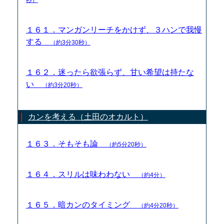
１６１．マンガンリーチをかけず、３ハンで我慢
する
（約3分30秒）
１６２．迷ったら欲張らず、甘い希望は持たな
い
（約3分20秒）
カンを考える（土田のオカルト）
１６３．そもそも論
（約5分20秒）
１６４．スリルは味わわない
（約4分）
１６５．暗カンのタイミング
（約4分20秒）