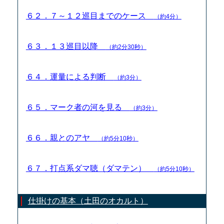
６２．７～１２巡目までのケース
（約4分）
６３．１３巡目以降
（約2分30秒）
６４．運量による判断
（約3分）
６５．マーク者の河を見る
（約3分）
６６．親とのアヤ
（約5分10秒）
６７．打点系ダマ聴（ダマテン）
（約5分10秒）
仕掛けの基本（土田のオカルト）