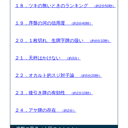
１８．ツキの無いときのランキング
（約2分50秒）
１９．序盤の河の信用度
（約3分40秒）
２０．１枚切れ、生牌字牌の扱い
（約4分10秒）
２１．天秤はかけない
（約3分）
２２．オカルト的スジ対子論
（約5分20秒）
２３．後引き牌の有効性
（約2分10秒）
２４．アヤ牌の存在
（約2分）