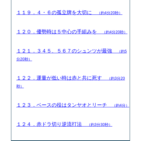
１１９．４・６の孤立牌を大切に
（約4分20秒）
１２０．優勢時は５中心の手組みを
（約4分20秒）
１２１．３４５、５６７のシュンツが最強
（約5
分20秒）
１２２．運量が低い時は赤と共に死す
（約3分20
秒）
１２３．ベースの役はタンヤオとリーチ
（約4分）
１２４．赤ドラ切り逆流打法
（約3分30秒）