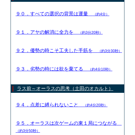
９０．すべての選択の背景は運量
（約4分）
９１．アヤの解消に全力を
（約3分20秒）
９２．優勢の時こそ工夫した手筋を
（約3分30秒）
９３．劣勢の時には欲を棄てる
（約4分10秒）
ラス前～オーラスの思考（土田のオカルト）
９４．点差に縛られないこと
（約4分20秒）
９５．オーラスは次ゲームの東１局につながる
（約3分50秒）