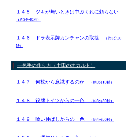
１４５．ツキが無いときは中ぶくれに頼らない
（約3分40秒）
１４６．ドラ表示牌カンチャンの取捨
（約3分10
秒）
一色手の作り方（土田のオカルト）
１４７．何枚から意識するのか
（約3分10秒）
１４８．役牌トイツからの一色
（約3分30秒）
１４９．喰い伸ばしからの一色
（約4分50秒）