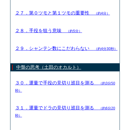
２７．第０ツモと第１ツモの重要性
（約4分）
２８．手役を狙う意味
（約5分）
２９．シャンテン数にこだわらない
（約4分30秒）
中盤の思考（土田のオカルト）
３０．運量で手役の見切り巡目を測る
（約3分50
秒）
３１．運量でドラの見切り巡目を測る
（約6分20
秒）