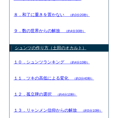
８．和了に重きを置かない
（約3分20秒）
９．数の世界からの解放
（約4分30秒）
シュンツの作り方（土田のオカルト）
１０．シュンツランキング
（約4分10秒）
１１．ツキの高低による変化
（約3分40秒）
１２．孤立牌の選択
（約4分10秒）
１３．リャンメン信仰からの解放
（約5分10秒）