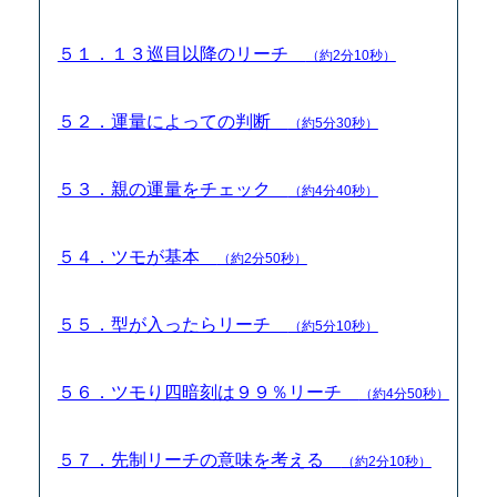
５１．１３巡目以降のリーチ
（約2分10秒）
５２．運量によっての判断
（約5分30秒）
５３．親の運量をチェック
（約4分40秒）
５４．ツモが基本
（約2分50秒）
５５．型が入ったらリーチ
（約5分10秒）
５６．ツモり四暗刻は９９％リーチ
（約4分50秒）
５７．先制リーチの意味を考える
（約2分10秒）