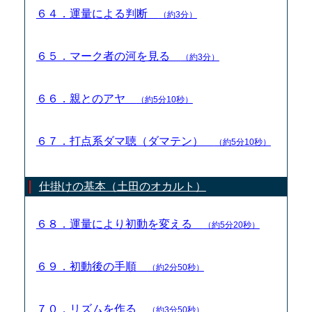
６４．運量による判断
（約3分）
６５．マーク者の河を見る
（約3分）
６６．親とのアヤ
（約5分10秒）
６７．打点系ダマ聴（ダマテン）
（約5分10秒）
仕掛けの基本（土田のオカルト）
６８．運量により初動を変える
（約5分20秒）
６９．初動後の手順
（約2分50秒）
７０．リズムを作る
（約3分50秒）