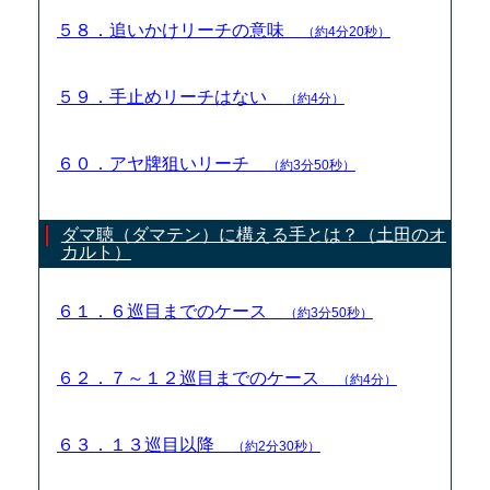
５８．追いかけリーチの意味
（約4分20秒）
５９．手止めリーチはない
（約4分）
６０．アヤ牌狙いリーチ
（約3分50秒）
ダマ聴（ダマテン）に構える手とは？（土田のオ
カルト）
６１．６巡目までのケース
（約3分50秒）
６２．７～１２巡目までのケース
（約4分）
６３．１３巡目以降
（約2分30秒）