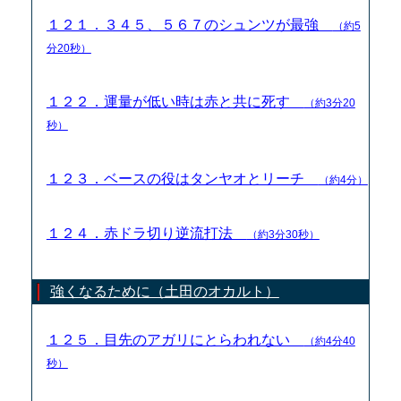
１２１．３４５、５６７のシュンツが最強
（約5
分20秒）
１２２．運量が低い時は赤と共に死す
（約3分20
秒）
１２３．ベースの役はタンヤオとリーチ
（約4分）
１２４．赤ドラ切り逆流打法
（約3分30秒）
強くなるために（土田のオカルト）
１２５．目先のアガリにとらわれない
（約4分40
秒）