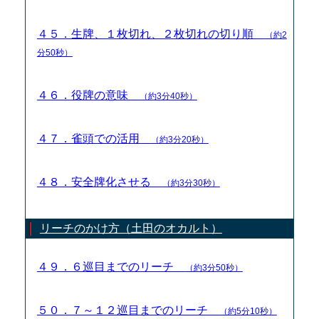
４５．生牌、１枚切れ、２枚切れの切り順
（約2
分50秒）
４６．役牌の意味
（約3分40秒）
４７．雀頭での活用
（約3分20秒）
４８．安全牌化させる
（約3分30秒）
リーチのかけ方（土田のオカルト）
４９．６巡目までのリーチ
（約3分50秒）
５０．７～１２巡目までのリーチ
（約5分10秒）