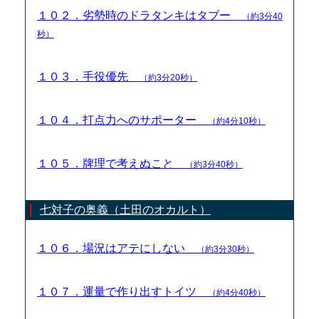
１０２．劣勢時のドラタンキはタブー
（約3分40
秒）
１０３．手役優先
（約3分20秒）
１０４．打点力へのサポーター
（約4分10秒）
１０５．牌理で考えぬこと
（約3分40秒）
七対子の奥義（土田のオカルト）
１０６．場況はアテにしない
（約3分30秒）
１０７．運量で作り出すトイツ
（約4分40秒）