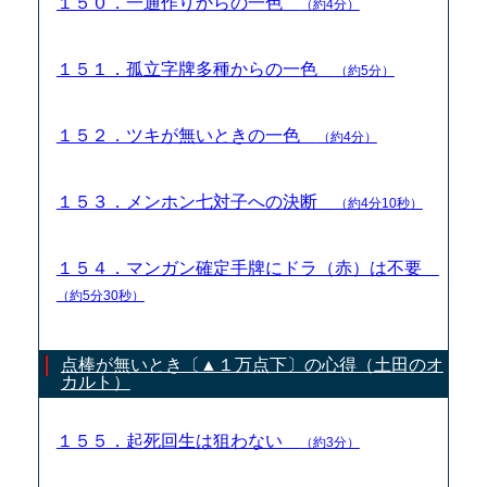
１５０．一通作りからの一色
（約4分）
１５１．孤立字牌多種からの一色
（約5分）
１５２．ツキが無いときの一色
（約4分）
１５３．メンホン七対子への決断
（約4分10秒）
１５４．マンガン確定手牌にドラ（赤）は不要
（約5分30秒）
点棒が無いとき〔▲１万点下〕の心得（土田のオ
カルト）
１５５．起死回生は狙わない
（約3分）