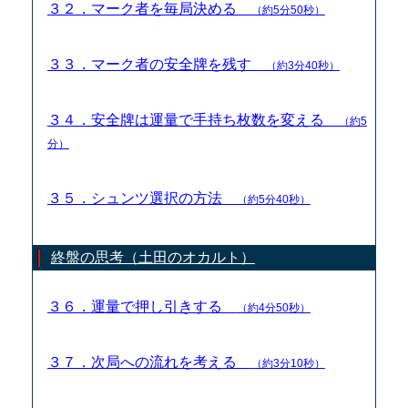
３２．マーク者を毎局決める
（約5分50秒）
３３．マーク者の安全牌を残す
（約3分40秒）
３４．安全牌は運量で手持ち枚数を変える
（約5
分）
３５．シュンツ選択の方法
（約5分40秒）
終盤の思考（土田のオカルト）
３６．運量で押し引きする
（約4分50秒）
３７．次局への流れを考える
（約3分10秒）