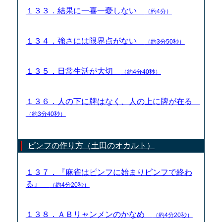
１３３．結果に一喜一憂しない
（約4分）
１３４．強さには限界点がない
（約3分50秒）
１３５．日常生活が大切
（約4分40秒）
１３６．人の下に牌はなく、人の上に牌が在る
（約3分40秒）
ピンフの作り方（土田のオカルト）
１３７．『麻雀はピンフに始まりピンフで終わ
る』
（約4分20秒）
１３８．ＡＢリャンメンのかなめ
（約4分20秒）