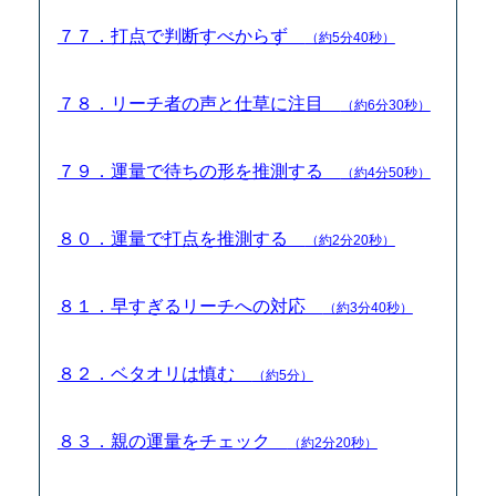
７７．打点で判断すべからず
（約5分40秒）
７８．リーチ者の声と仕草に注目
（約6分30秒）
７９．運量で待ちの形を推測する
（約4分50秒）
８０．運量で打点を推測する
（約2分20秒）
８１．早すぎるリーチへの対応
（約3分40秒）
８２．ベタオリは慎む
（約5分）
８３．親の運量をチェック
（約2分20秒）