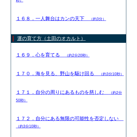
秒）
１６８．一人舞台はカンの天下
（約3分）
運の育て方（土田のオカルト）
１６９．心を育てる
（約2分20秒）
１７０．海を見る、野山を駆け回る
（約3分10秒）
１７１．自分の周りにあるものを慈しむ
（約2分
50秒）
１７２．自分にある無限の可能性を否定しない
（約3分10秒）