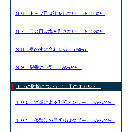
９６．トップ目は楽をしない
（約4分10秒）
９７．ラス目は場を乱さない
（約4分20秒）
９８．身の丈に合わせる
（約5分）
９９．親番の心得
（約3分30秒）
ドラの取捨について（土田のオカルト）
１００．運量による判断オンリー
（約4分30秒）
１０１．優勢時の早切りはタブー
（約4分20秒）