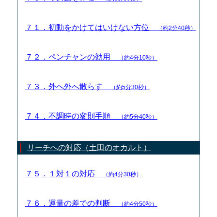
７１．初動をかけてはいけない方位
（約2分40秒）
７２．ペンチャンの効用
（約4分10秒）
７３．外へ外へ散らす
（約5分30秒）
７４．不調時の変則手順
（約5分40秒）
リーチへの対応（土田のオカルト）
７５．１対１の対応
（約4分30秒）
７６．運量の差での判断
（約4分50秒）