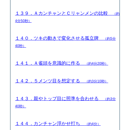
１３９．ＡカンチャンとＣリャンメンの比較
（約
4分50秒）
１４０．ツキの動きで変化させる孤立牌
（約5分
40秒）
１４１．Ａ雀頭を意識的に作る
（約4分20秒）
１４２．５メンツ目を想定する
（約3分10秒）
１４３．親やトップ目に照準を合わせる
（約3分
40秒）
１４４．カンチャン浮かせ打ち
（約4分）