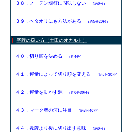
３８．ノーテン罰符に固執しない
（約6分）
３９．ベタオリにも方法がある
（約5分20秒）
字牌の扱い方（土田のオカルト）
４０．切り順を決める
（約4分）
４１．運量によって切り順を変える
（約5分30秒）
４２．運量を動かす源
（約6分30秒）
４３．マーク者の河に注目
（約3分40秒）
４４．数牌より後に切り出す意味
（約6分）