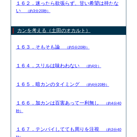
１６２．迷ったら欲張らず、甘い希望は持たな
い
（約3分20秒）
カンを考える（土田のオカルト）
１６３．そもそも論
（約5分20秒）
１６４．スリルは味わわない
（約4分）
１６５．暗カンのタイミング
（約4分20秒）
１６６．加カンは百害あって一利無し
（約4分40
秒）
１６７．テンパイしてても周りを注視
（約3分40