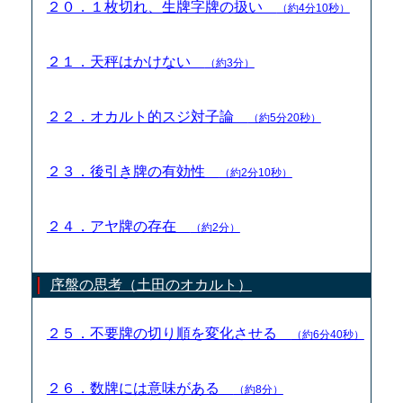
２０．１枚切れ、生牌字牌の扱い
（約4分10秒）
２１．天秤はかけない
（約3分）
２２．オカルト的スジ対子論
（約5分20秒）
２３．後引き牌の有効性
（約2分10秒）
２４．アヤ牌の存在
（約2分）
序盤の思考（土田のオカルト）
２５．不要牌の切り順を変化させる
（約6分40秒）
２６．数牌には意味がある
（約8分）