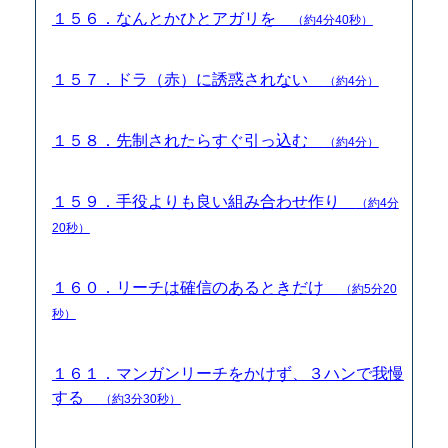
１５６．なんとかひとアガリを
（約4分40秒）
１５７．ドラ（赤）に誘惑されない
（約4分）
１５８．先制されたらすぐ引っ込む
（約4分）
１５９．手役よりも良い組み合わせ作り
（約4分
20秒）
１６０．リーチは確信のあるときだけ
（約5分20
秒）
１６１．マンガンリーチをかけず、３ハンで我慢
する
（約3分30秒）