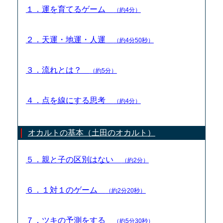
１．運を育てるゲーム
（約4分）
２．天運・地運・人運
（約4分50秒）
３．流れとは？
（約5分）
４．点を線にする思考
（約4分）
オカルトの基本（土田のオカルト）
５．親と子の区別はない
（約2分）
６．１対１のゲーム
（約2分20秒）
７．ツキの予測をする
（約5分30秒）