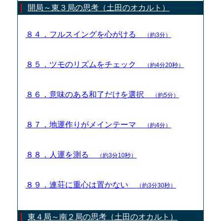
開局～東３局の思考（土田のオカルト）
８４．フルスイングを心がける
（約3分）
８５．ツモのリズムをチェック
（約4分20秒）
８６．意味のある和了だけを選択
（約5分）
８７．地運作りがメインテーマ
（約4分）
８８．人運を測る
（約3分10秒）
８９．連荘に重心は置かない
（約3分30秒）
東４局～南２局の思考（土田のオカルト）