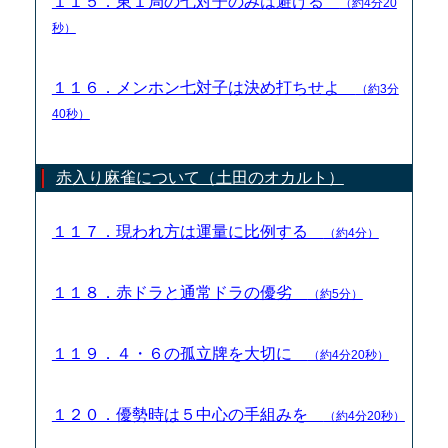
１１５．東１局の七対子のみは避ける
（約4分20
秒）
１１６．メンホン七対子は決め打ちせよ
（約3分
40秒）
赤入り麻雀について（土田のオカルト）
１１７．現われ方は運量に比例する
（約4分）
１１８．赤ドラと通常ドラの優劣
（約5分）
１１９．４・６の孤立牌を大切に
（約4分20秒）
１２０．優勢時は５中心の手組みを
（約4分20秒）