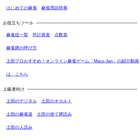
はじめての麻雀
麻雀用語辞典
お役立ちツール
麻雀役一覧
符計算表
点数表
麻雀牌の呼び方
土田プロおすすめ！オンライン麻雀ゲーム「Maru-Jan」の紹介動画
は、こちら
上級者向け
土田のデジタル
土田のオカルト
土田の麻雀道
土田の捨て牌読み
土田の人読み