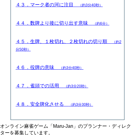
４３．マーク者の河に注目
（約3分40秒）
４４．数牌より後に切り出す意味
（約6分）
４５．生牌、１枚切れ、２枚切れの切り順
（約2
分50秒）
４６．役牌の意味
（約3分40秒）
４７．雀頭での活用
（約3分20秒）
４８．安全牌化させる
（約3分30秒）
オンライン麻雀ゲーム「Maru-Jan」のプランナー・ディレク
ターを募集しています。