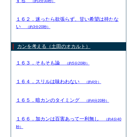
する
（約3分30秒）
１６２．迷ったら欲張らず、甘い希望は持たな
い
（約3分20秒）
カンを考える（土田のオカルト）
１６３．そもそも論
（約5分20秒）
１６４．スリルは味わわない
（約4分）
１６５．暗カンのタイミング
（約4分20秒）
１６６．加カンは百害あって一利無し
（約4分40
秒）