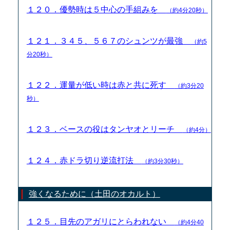
１２０．優勢時は５中心の手組みを
（約4分20秒）
１２１．３４５、５６７のシュンツが最強
（約5
分20秒）
１２２．運量が低い時は赤と共に死す
（約3分20
秒）
１２３．ベースの役はタンヤオとリーチ
（約4分）
１２４．赤ドラ切り逆流打法
（約3分30秒）
強くなるために（土田のオカルト）
１２５．目先のアガリにとらわれない
（約4分40