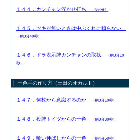
１４４．カンチャン浮かせ打ち
（約4分）
１４５．ツキが無いときは中ぶくれに頼らない
（約3分40秒）
１４６．ドラ表示牌カンチャンの取捨
（約3分10
秒）
一色手の作り方（土田のオカルト）
１４７．何枚から意識するのか
（約3分10秒）
１４８．役牌トイツからの一色
（約3分30秒）
１４９．喰い伸ばしからの一色
（約4分50秒）