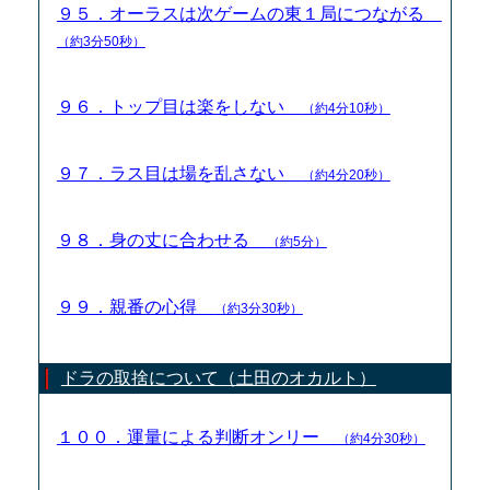
９５．オーラスは次ゲームの東１局につながる
（約3分50秒）
９６．トップ目は楽をしない
（約4分10秒）
９７．ラス目は場を乱さない
（約4分20秒）
９８．身の丈に合わせる
（約5分）
９９．親番の心得
（約3分30秒）
ドラの取捨について（土田のオカルト）
１００．運量による判断オンリー
（約4分30秒）