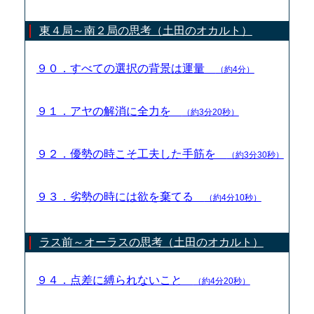
東４局～南２局の思考（土田のオカルト）
９０．すべての選択の背景は運量
（約4分）
９１．アヤの解消に全力を
（約3分20秒）
９２．優勢の時こそ工夫した手筋を
（約3分30秒）
９３．劣勢の時には欲を棄てる
（約4分10秒）
ラス前～オーラスの思考（土田のオカルト）
９４．点差に縛られないこと
（約4分20秒）