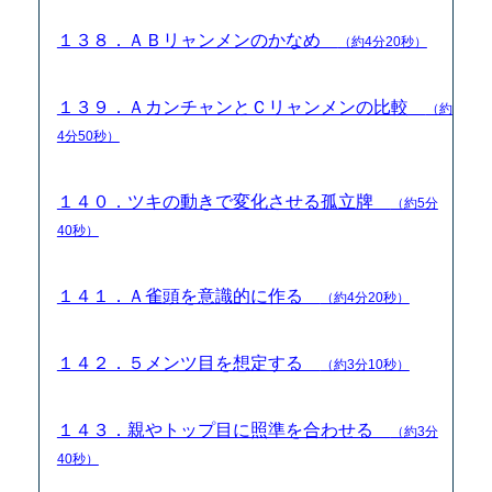
１３８．ＡＢリャンメンのかなめ
（約4分20秒）
１３９．ＡカンチャンとＣリャンメンの比較
（約
4分50秒）
１４０．ツキの動きで変化させる孤立牌
（約5分
40秒）
１４１．Ａ雀頭を意識的に作る
（約4分20秒）
１４２．５メンツ目を想定する
（約3分10秒）
１４３．親やトップ目に照準を合わせる
（約3分
40秒）