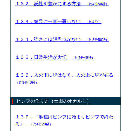
１３２．感性を豊かにする方法
（約4分50秒）
１３３．結果に一喜一憂しない
（約4分）
１３４．強さには限界点がない
（約3分50秒）
１３５．日常生活が大切
（約4分40秒）
１３６．人の下に牌はなく、人の上に牌が在る
（約3分40秒）
ピンフの作り方（土田のオカルト）
１３７．『麻雀はピンフに始まりピンフで終わ
る』
（約4分20秒）