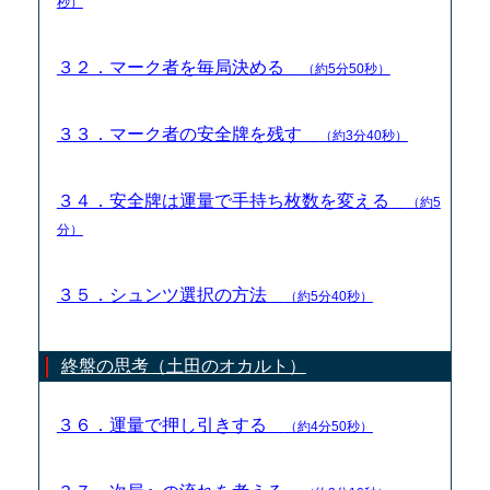
秒）
３２．マーク者を毎局決める
（約5分50秒）
３３．マーク者の安全牌を残す
（約3分40秒）
３４．安全牌は運量で手持ち枚数を変える
（約5
分）
３５．シュンツ選択の方法
（約5分40秒）
終盤の思考（土田のオカルト）
３６．運量で押し引きする
（約4分50秒）