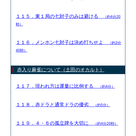
１１５．東１局の七対子のみは避ける
（約4分20
秒）
１１６．メンホン七対子は決め打ちせよ
（約3分
40秒）
赤入り麻雀について（土田のオカルト）
１１７．現われ方は運量に比例する
（約4分）
１１８．赤ドラと通常ドラの優劣
（約5分）
１１９．４・６の孤立牌を大切に
（約4分20秒）