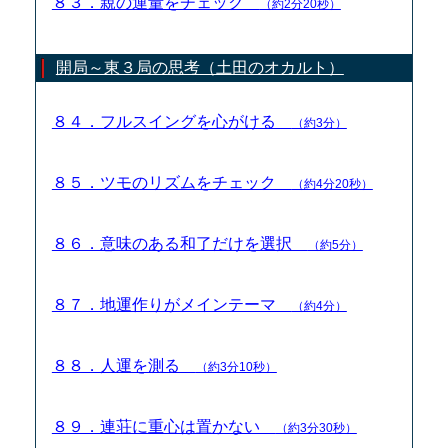
８３．親の運量をチェック
（約2分20秒）
開局～東３局の思考（土田のオカルト）
８４．フルスイングを心がける
（約3分）
８５．ツモのリズムをチェック
（約4分20秒）
８６．意味のある和了だけを選択
（約5分）
８７．地運作りがメインテーマ
（約4分）
８８．人運を測る
（約3分10秒）
８９．連荘に重心は置かない
（約3分30秒）