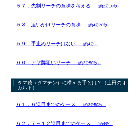
５７．先制リーチの意味を考える
（約2分10秒）
５８．追いかけリーチの意味
（約4分20秒）
５９．手止めリーチはない
（約4分）
６０．アヤ牌狙いリーチ
（約3分50秒）
ダマ聴（ダマテン）に構える手とは？（土田のオ
カルト）
６１．６巡目までのケース
（約3分50秒）
６２．７～１２巡目までのケース
（約4分）