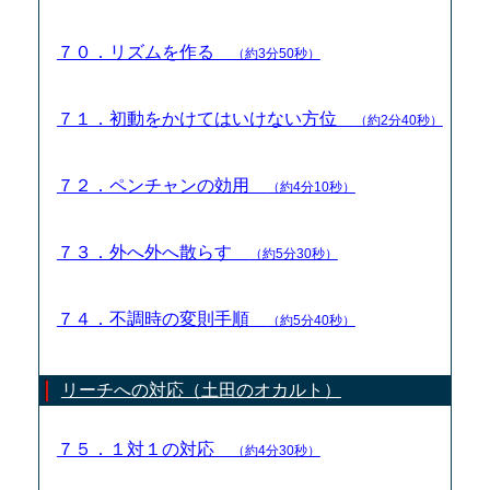
７０．リズムを作る
（約3分50秒）
７１．初動をかけてはいけない方位
（約2分40秒）
７２．ペンチャンの効用
（約4分10秒）
７３．外へ外へ散らす
（約5分30秒）
７４．不調時の変則手順
（約5分40秒）
リーチへの対応（土田のオカルト）
７５．１対１の対応
（約4分30秒）