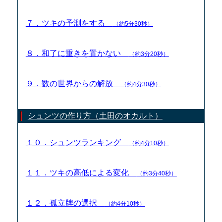
７．ツキの予測をする
（約5分30秒）
８．和了に重きを置かない
（約3分20秒）
９．数の世界からの解放
（約4分30秒）
シュンツの作り方（土田のオカルト）
１０．シュンツランキング
（約4分10秒）
１１．ツキの高低による変化
（約3分40秒）
１２．孤立牌の選択
（約4分10秒）