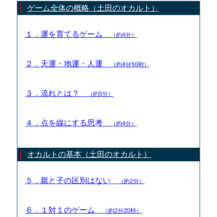
ゲーム全体の概略（土田のオカルト）
１．運を育てるゲーム
（約4分）
２．天運・地運・人運
（約4分50秒）
３．流れとは？
（約5分）
４．点を線にする思考
（約4分）
オカルトの基本（土田のオカルト）
５．親と子の区別はない
（約2分）
６．１対１のゲーム
（約2分20秒）