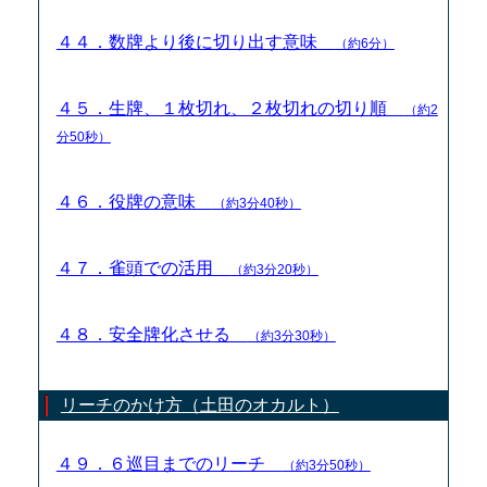
４４．数牌より後に切り出す意味
（約6分）
４５．生牌、１枚切れ、２枚切れの切り順
（約2
分50秒）
４６．役牌の意味
（約3分40秒）
４７．雀頭での活用
（約3分20秒）
４８．安全牌化させる
（約3分30秒）
リーチのかけ方（土田のオカルト）
４９．６巡目までのリーチ
（約3分50秒）