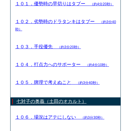
１０１．優勢時の早切りはタブー
（約4分20秒）
１０２．劣勢時のドラタンキはタブー
（約3分40
秒）
１０３．手役優先
（約3分20秒）
１０４．打点力へのサポーター
（約4分10秒）
１０５．牌理で考えぬこと
（約3分40秒）
七対子の奥義（土田のオカルト）
１０６．場況はアテにしない
（約3分30秒）