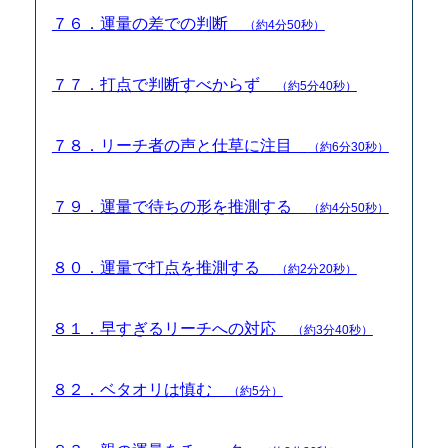
７６．運量の差での判断
（約4分50秒）
７７．打点で判断すべからず
（約5分40秒）
７８．リーチ者の声と仕草に注目
（約6分30秒）
７９．運量で待ちの形を推測する
（約4分50秒）
８０．運量で打点を推測する
（約2分20秒）
８１．早すぎるリーチへの対応
（約3分40秒）
８２．ベタオリは慎む
（約5分）