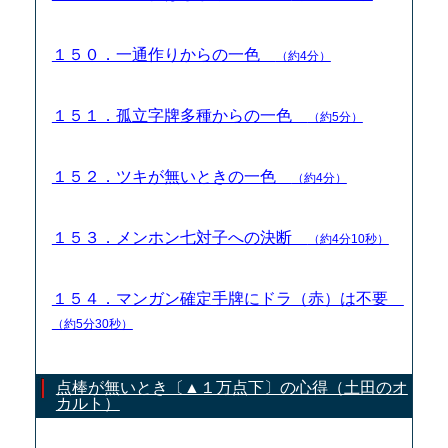
１５０．一通作りからの一色
（約4分）
１５１．孤立字牌多種からの一色
（約5分）
１５２．ツキが無いときの一色
（約4分）
１５３．メンホン七対子への決断
（約4分10秒）
１５４．マンガン確定手牌にドラ（赤）は不要
（約5分30秒）
点棒が無いとき〔▲１万点下〕の心得（土田のオ
カルト）