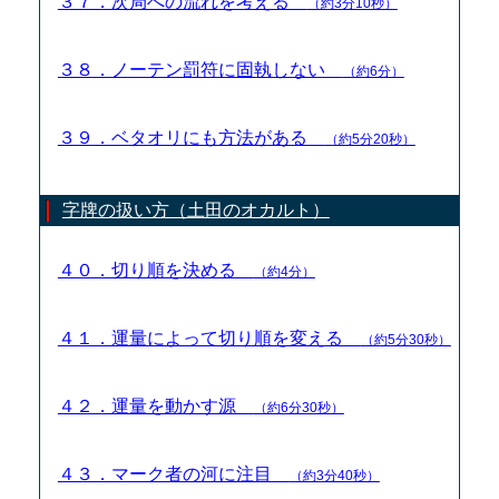
３７．次局への流れを考える
（約3分10秒）
３８．ノーテン罰符に固執しない
（約6分）
３９．ベタオリにも方法がある
（約5分20秒）
字牌の扱い方（土田のオカルト）
４０．切り順を決める
（約4分）
４１．運量によって切り順を変える
（約5分30秒）
４２．運量を動かす源
（約6分30秒）
４３．マーク者の河に注目
（約3分40秒）