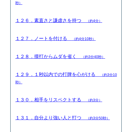
秒）
１２６．素直さと謙虚さを持つ
（約4分）
１２７．ノートを付ける
（約4分10秒）
１２８．摸打からムダを省く
（約3分40秒）
１２９．１秒以内での打牌を心がける
（約3分10
秒）
１３０．相手をリスペクトする
（約3分）
１３１．自分より強い人と打つ
（約3分50秒）