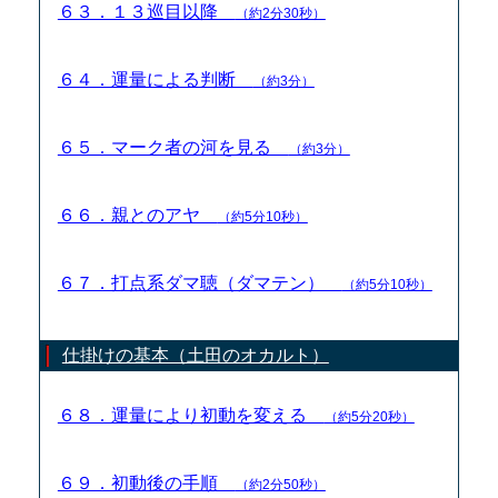
６３．１３巡目以降
（約2分30秒）
６４．運量による判断
（約3分）
６５．マーク者の河を見る
（約3分）
６６．親とのアヤ
（約5分10秒）
６７．打点系ダマ聴（ダマテン）
（約5分10秒）
仕掛けの基本（土田のオカルト）
６８．運量により初動を変える
（約5分20秒）
６９．初動後の手順
（約2分50秒）