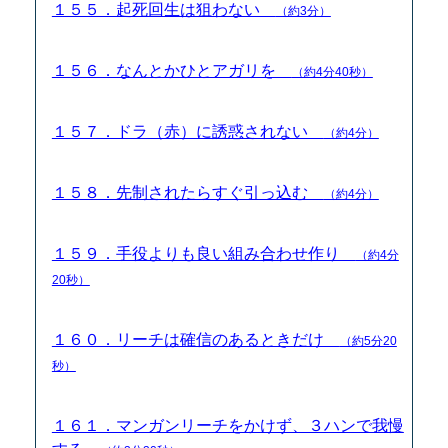
１５５．起死回生は狙わない
（約3分）
１５６．なんとかひとアガリを
（約4分40秒）
１５７．ドラ（赤）に誘惑されない
（約4分）
１５８．先制されたらすぐ引っ込む
（約4分）
１５９．手役よりも良い組み合わせ作り
（約4分
20秒）
１６０．リーチは確信のあるときだけ
（約5分20
秒）
１６１．マンガンリーチをかけず、３ハンで我慢