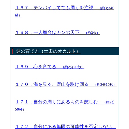
１６７．テンパイしてても周りを注視
（約3分40
秒）
１６８．一人舞台はカンの天下
（約3分）
運の育て方（土田のオカルト）
１６９．心を育てる
（約2分20秒）
１７０．海を見る、野山を駆け回る
（約3分10秒）
１７１．自分の周りにあるものを慈しむ
（約2分
50秒）
１７２．自分にある無限の可能性を否定しない