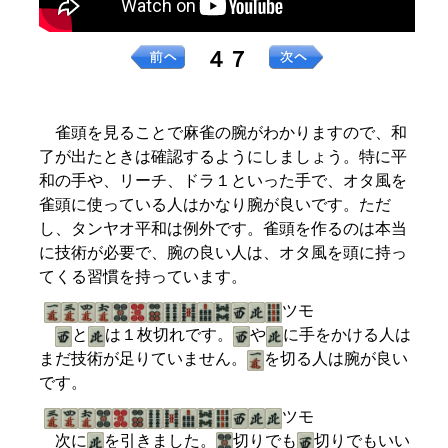
４７
雀頭を見ることで麻雀の腕がわかりますので、和
了が出たときは確認するようにしましょう。特に平
和の手や、リーチ、ドラ１といった手で、オタ風を
雀頭に使っている人はかなり腕が良いです。ただ
し、タンヤオ平和は例外です。雀頭を作るのは本当
に技術が必要で、腕の良い人は、オタ風を頭に持っ
てくる習慣を持っています。
ツモ
と
は１枚切れです。
や
に手をかける人は
まだ技術が足りていません。
を切る人は腕が良い
です。
ツモ
次に
を引きました。
切りでも
切りでもいい