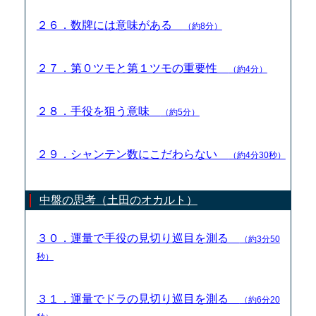
２６．数牌には意味がある
（約8分）
２７．第０ツモと第１ツモの重要性
（約4分）
２８．手役を狙う意味
（約5分）
２９．シャンテン数にこだわらない
（約4分30秒）
中盤の思考（土田のオカルト）
３０．運量で手役の見切り巡目を測る
（約3分50
秒）
３１．運量でドラの見切り巡目を測る
（約6分20