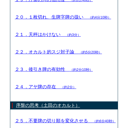
２０．１枚切れ、生牌字牌の扱い
（約4分10秒）
２１．天秤はかけない
（約3分）
２２．オカルト的スジ対子論
（約5分20秒）
２３．後引き牌の有効性
（約2分10秒）
２４．アヤ牌の存在
（約2分）
序盤の思考（土田のオカルト）
２５．不要牌の切り順を変化させる
（約6分40秒）