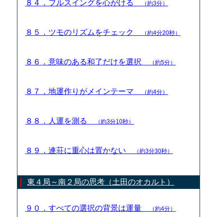
８４．フルスイングを心がける
（約3分）
８５．ツモのリズムをチェック
（約4分20秒）
８６．意味のある和了だけを選択
（約5分）
８７．地運作りがメインテーマ
（約4分）
８８．人運を測る
（約3分10秒）
８９．連荘に重心は置かない
（約3分30秒）
東４局～南２局の思考（土田のオカルト）
９０．すべての選択の背景は運量
（約4分）