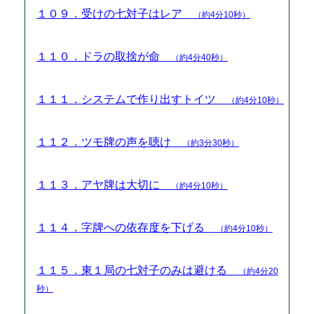
１０９．受けの七対子はレア
（約4分10秒）
１１０．ドラの取捨が命
（約4分40秒）
１１１．システムで作り出すトイツ
（約4分10秒）
１１２．ツモ牌の声を聴け
（約3分30秒）
１１３．アヤ牌は大切に
（約4分10秒）
１１４．字牌への依存度を下げる
（約4分10秒）
１１５．東１局の七対子のみは避ける
（約4分20
秒）