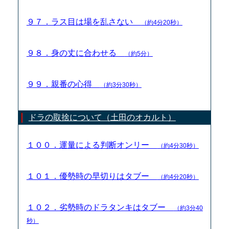
９７．ラス目は場を乱さない
（約4分20秒）
９８．身の丈に合わせる
（約5分）
９９．親番の心得
（約3分30秒）
ドラの取捨について（土田のオカルト）
１００．運量による判断オンリー
（約4分30秒）
１０１．優勢時の早切りはタブー
（約4分20秒）
１０２．劣勢時のドラタンキはタブー
（約3分40
秒）