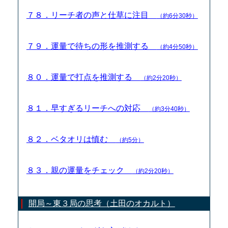
７８．リーチ者の声と仕草に注目
（約6分30秒）
７９．運量で待ちの形を推測する
（約4分50秒）
８０．運量で打点を推測する
（約2分20秒）
８１．早すぎるリーチへの対応
（約3分40秒）
８２．ベタオリは慎む
（約5分）
８３．親の運量をチェック
（約2分20秒）
開局～東３局の思考（土田のオカルト）