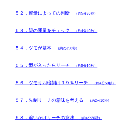
５２．運量によっての判断
（約5分30秒）
５３．親の運量をチェック
（約4分40秒）
５４．ツモが基本
（約2分50秒）
５５．型が入ったらリーチ
（約5分10秒）
５６．ツモり四暗刻は９９％リーチ
（約4分50秒）
５７．先制リーチの意味を考える
（約2分10秒）
５８．追いかけリーチの意味
（約4分20秒）