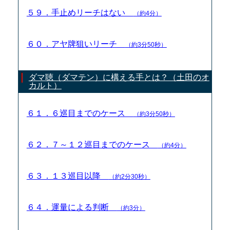
５９．手止めリーチはない
（約4分）
６０．アヤ牌狙いリーチ
（約3分50秒）
ダマ聴（ダマテン）に構える手とは？（土田のオ
カルト）
６１．６巡目までのケース
（約3分50秒）
６２．７～１２巡目までのケース
（約4分）
６３．１３巡目以降
（約2分30秒）
６４．運量による判断
（約3分）