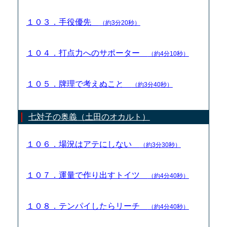
１０３．手役優先
（約3分20秒）
１０４．打点力へのサポーター
（約4分10秒）
１０５．牌理で考えぬこと
（約3分40秒）
七対子の奥義（土田のオカルト）
１０６．場況はアテにしない
（約3分30秒）
１０７．運量で作り出すトイツ
（約4分40秒）
１０８．テンパイしたらリーチ
（約4分40秒）