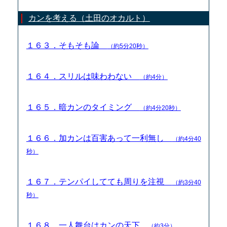
カンを考える（土田のオカルト）
１６３．そもそも論
（約5分20秒）
１６４．スリルは味わわない
（約4分）
１６５．暗カンのタイミング
（約4分20秒）
１６６．加カンは百害あって一利無し
（約4分40
秒）
１６７．テンパイしてても周りを注視
（約3分40
秒）
１６８．一人舞台はカンの天下
（約3分）