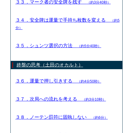
３３．マーク者の安全牌を残す
（約3分40秒）
３４．安全牌は運量で手持ち枚数を変える
（約5
分）
３５．シュンツ選択の方法
（約5分40秒）
終盤の思考（土田のオカルト）
３６．運量で押し引きする
（約4分50秒）
３７．次局への流れを考える
（約3分10秒）
３８．ノーテン罰符に固執しない
（約6分）