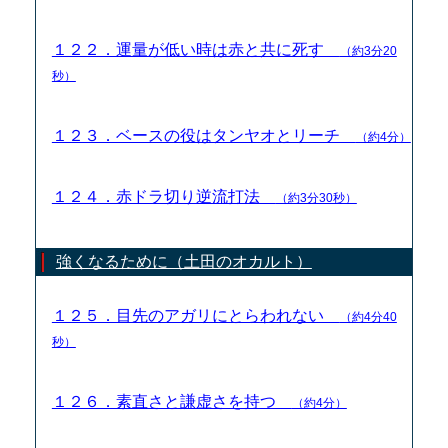
１２２．運量が低い時は赤と共に死す
（約3分20
秒）
１２３．ベースの役はタンヤオとリーチ
（約4分）
１２４．赤ドラ切り逆流打法
（約3分30秒）
強くなるために（土田のオカルト）
１２５．目先のアガリにとらわれない
（約4分40
秒）
１２６．素直さと謙虚さを持つ
（約4分）