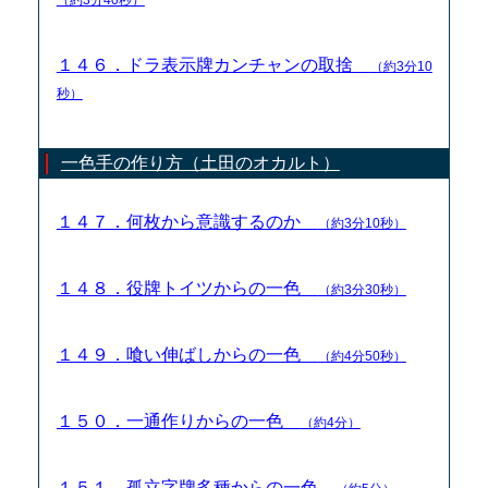
１４６．ドラ表示牌カンチャンの取捨
（約3分10
秒）
一色手の作り方（土田のオカルト）
１４７．何枚から意識するのか
（約3分10秒）
１４８．役牌トイツからの一色
（約3分30秒）
１４９．喰い伸ばしからの一色
（約4分50秒）
１５０．一通作りからの一色
（約4分）
１５１．孤立字牌多種からの一色