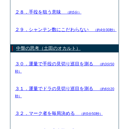
２８．手役を狙う意味
（約5分）
２９．シャンテン数にこだわらない
（約4分30秒）
中盤の思考（土田のオカルト）
３０．運量で手役の見切り巡目を測る
（約3分50
秒）
３１．運量でドラの見切り巡目を測る
（約6分20
秒）
３２．マーク者を毎局決める
（約5分50秒）