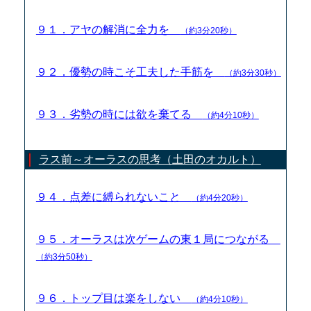
９１．アヤの解消に全力を
（約3分20秒）
９２．優勢の時こそ工夫した手筋を
（約3分30秒）
９３．劣勢の時には欲を棄てる
（約4分10秒）
ラス前～オーラスの思考（土田のオカルト）
９４．点差に縛られないこと
（約4分20秒）
９５．オーラスは次ゲームの東１局につながる
（約3分50秒）
９６．トップ目は楽をしない
（約4分10秒）