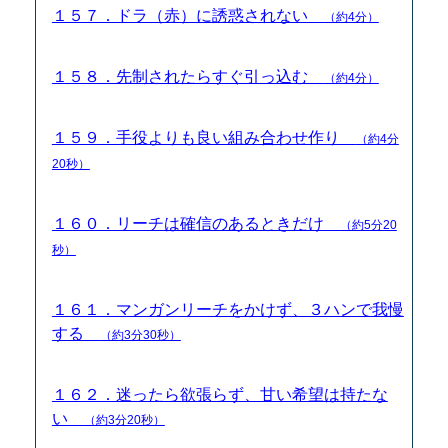
１５７．ドラ（赤）に誘惑されない
（約4分）
１５８．先制されたらすぐ引っ込む
（約4分）
１５９．手役よりも良い組み合わせ作り
（約4分
20秒）
１６０．リーチは確信のあるときだけ
（約5分20
秒）
１６１．マンガンリーチをかけず、３ハンで我慢
する
（約3分30秒）
１６２．迷ったら欲張らず、甘い希望は持たな
い
（約3分20秒）