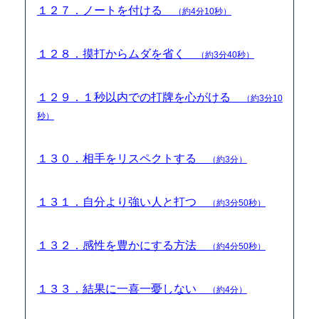
１２７．ノートを付ける
（約4分10秒）
１２８．摸打からムダを省く
（約3分40秒）
１２９．１秒以内での打牌を心がける
（約3分10
秒）
１３０．相手をリスペクトする
（約3分）
１３１．自分より強い人と打つ
（約3分50秒）
１３２．感性を豊かにする方法
（約4分50秒）
１３３．結果に一喜一憂しない
（約4分）