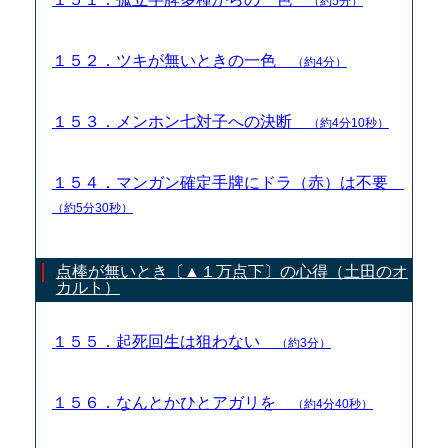
（約5分）
１５２．ツキが無いときの一色
（約4分）
１５３．メンホン七対子への決断
（約4分10秒）
１５４．マンガン確定手牌にドラ（赤）は不要
（約5分30秒）
点棒が無いとき〔▲１万点下〕の心得（土田のオ
カルト）
１５５．起死回生は狙わない
（約3分）
１５６．なんとかひとアガリを
（約4分40秒）