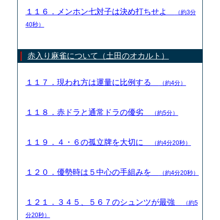
１１６．メンホン七対子は決め打ちせよ
（約3分
40秒）
赤入り麻雀について（土田のオカルト）
１１７．現われ方は運量に比例する
（約4分）
１１８．赤ドラと通常ドラの優劣
（約5分）
１１９．４・６の孤立牌を大切に
（約4分20秒）
１２０．優勢時は５中心の手組みを
（約4分20秒）
１２１．３４５、５６７のシュンツが最強
（約5
分20秒）