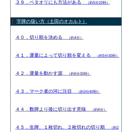
３９．ベタオリにも方法がある
（約5分20秒）
字牌の扱い方（土田のオカルト）
４０．切り順を決める
（約4分）
４１．運量によって切り順を変える
（約5分30秒）
４２．運量を動かす源
（約6分30秒）
４３．マーク者の河に注目
（約3分40秒）
４４．数牌より後に切り出す意味
（約6分）
４５．生牌、１枚切れ、２枚切れの切り順
（約2