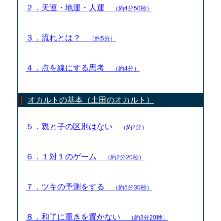
２．天運・地運・人運
（約4分50秒）
３．流れとは？
（約5分）
４．点を線にする思考
（約4分）
オカルトの基本（土田のオカルト）
５．親と子の区別はない
（約2分）
６．１対１のゲーム
（約2分20秒）
７．ツキの予測をする
（約5分30秒）
８．和了に重きを置かない
（約3分20秒）