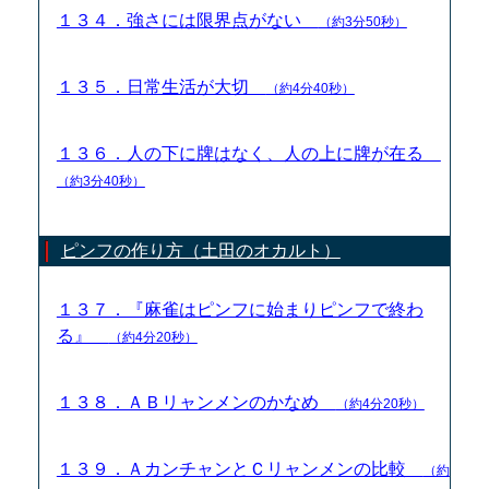
１３４．強さには限界点がない
（約3分50秒）
１３５．日常生活が大切
（約4分40秒）
１３６．人の下に牌はなく、人の上に牌が在る
（約3分40秒）
ピンフの作り方（土田のオカルト）
１３７．『麻雀はピンフに始まりピンフで終わ
る』
（約4分20秒）
１３８．ＡＢリャンメンのかなめ
（約4分20秒）
１３９．ＡカンチャンとＣリャンメンの比較
（約