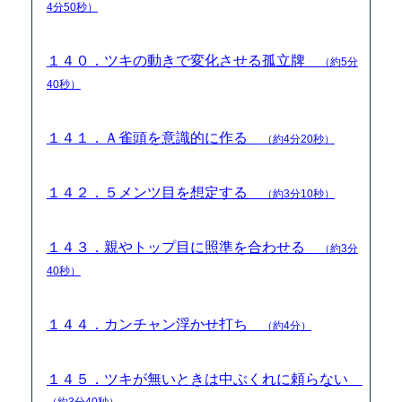
4分50秒）
１４０．ツキの動きで変化させる孤立牌
（約5分
40秒）
１４１．Ａ雀頭を意識的に作る
（約4分20秒）
１４２．５メンツ目を想定する
（約3分10秒）
１４３．親やトップ目に照準を合わせる
（約3分
40秒）
１４４．カンチャン浮かせ打ち
（約4分）
１４５．ツキが無いときは中ぶくれに頼らない
（約3分40秒）