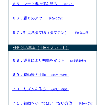
６５．マーク者の河を見る
（約3分）
６６．親とのアヤ
（約5分10秒）
６７．打点系ダマ聴（ダマテン）
（約5分10秒）
仕掛けの基本（土田のオカルト）
６８．運量により初動を変える
（約5分20秒）
６９．初動後の手順
（約2分50秒）
７０．リズムを作る
（約3分50秒）
７１．初動をかけてはいけない方位
（約2分40秒）