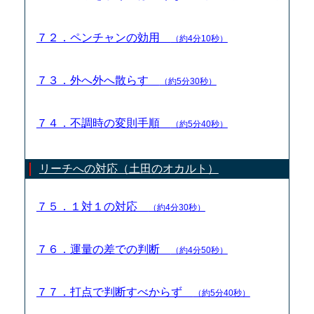
７２．ペンチャンの効用
（約4分10秒）
７３．外へ外へ散らす
（約5分30秒）
７４．不調時の変則手順
（約5分40秒）
リーチへの対応（土田のオカルト）
７５．１対１の対応
（約4分30秒）
７６．運量の差での判断
（約4分50秒）
７７．打点で判断すべからず
（約5分40秒）