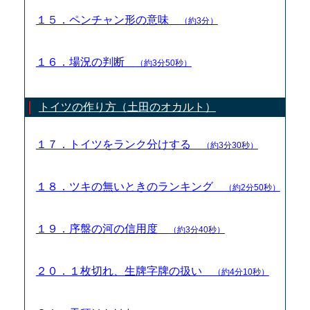
１５．ペンチャン形の意味
（約3分）
１６．場況の判断
（約3分50秒）
トイツの作り方（土田のオカルト）
１７．トイツをランク分けする
（約3分30秒）
１８．ツキの無いときのランキング
（約2分50秒）
１９．序盤の河の信用度
（約3分40秒）
２０．１枚切れ、生牌字牌の扱い
（約4分10秒）