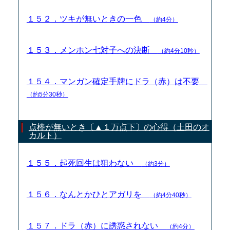
１５２．ツキが無いときの一色
（約4分）
１５３．メンホン七対子への決断
（約4分10秒）
１５４．マンガン確定手牌にドラ（赤）は不要
（約5分30秒）
点棒が無いとき〔▲１万点下〕の心得（土田のオ
カルト）
１５５．起死回生は狙わない
（約3分）
１５６．なんとかひとアガリを
（約4分40秒）
１５７．ドラ（赤）に誘惑されない
（約4分）