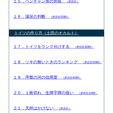
１５．ペンチャン形の意味
（約3分）
１６．場況の判断
（約3分50秒）
トイツの作り方（土田のオカルト）
１７．トイツをランク分けする
（約3分30秒）
１８．ツキの無いときのランキング
（約2分50秒）
１９．序盤の河の信用度
（約3分40秒）
２０．１枚切れ、生牌字牌の扱い
（約4分10秒）
２１．天秤はかけない
（約3分）