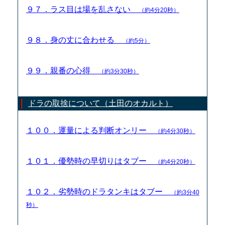
９７．ラス目は場を乱さない
（約4分20秒）
９８．身の丈に合わせる
（約5分）
９９．親番の心得
（約3分30秒）
ドラの取捨について（土田のオカルト）
１００．運量による判断オンリー
（約4分30秒）
１０１．優勢時の早切りはタブー
（約4分20秒）
１０２．劣勢時のドラタンキはタブー
（約3分40
秒）