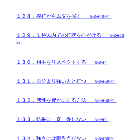
１２８．摸打からムダを省く
（約3分40秒）
１２９．１秒以内での打牌を心がける
（約3分10
秒）
１３０．相手をリスペクトする
（約3分）
１３１．自分より強い人と打つ
（約3分50秒）
１３２．感性を豊かにする方法
（約4分50秒）
１３３．結果に一喜一憂しない
（約4分）
１３４．強さには限界点がない
（約3分50秒）