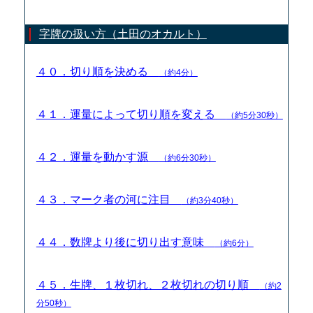
字牌の扱い方（土田のオカルト）
４０．切り順を決める
（約4分）
４１．運量によって切り順を変える
（約5分30秒）
４２．運量を動かす源
（約6分30秒）
４３．マーク者の河に注目
（約3分40秒）
４４．数牌より後に切り出す意味
（約6分）
４５．生牌、１枚切れ、２枚切れの切り順
（約2
分50秒）