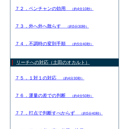
７２．ペンチャンの効用
（約4分10秒）
７３．外へ外へ散らす
（約5分30秒）
７４．不調時の変則手順
（約5分40秒）
リーチへの対応（土田のオカルト）
７５．１対１の対応
（約4分30秒）
７６．運量の差での判断
（約4分50秒）
７７．打点で判断すべからず
（約5分40秒）