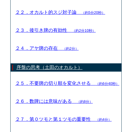
２２．オカルト的スジ対子論
（約5分20秒）
２３．後引き牌の有効性
（約2分10秒）
２４．アヤ牌の存在
（約2分）
序盤の思考（土田のオカルト）
２５．不要牌の切り順を変化させる
（約6分40秒）
２６．数牌には意味がある
（約8分）
２７．第０ツモと第１ツモの重要性
（約4分）