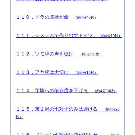
１１０．ドラの取捨が命
（約4分40秒）
１１１．システムで作り出すトイツ
（約4分10秒）
１１２．ツモ牌の声を聴け
（約3分30秒）
１１３．アヤ牌は大切に
（約4分10秒）
１１４．字牌への依存度を下げる
（約4分10秒）
１１５．東１局の七対子のみは避ける
（約4分20
秒）
１１６．メンホン七対子は決め打ちせよ