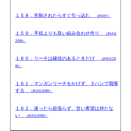
１５８．先制されたらすぐ引っ込む
（約4分）
１５９．手役よりも良い組み合わせ作り
（約4分
20秒）
１６０．リーチは確信のあるときだけ
（約5分20
秒）
１６１．マンガンリーチをかけず、３ハンで我慢
する
（約3分30秒）
１６２．迷ったら欲張らず、甘い希望は持たな
い
（約3分20秒）