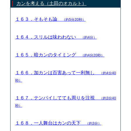
カンを考える（土田のオカルト）
１６３．そもそも論
（約5分20秒）
１６４．スリルは味わわない
（約4分）
１６５．暗カンのタイミング
（約4分20秒）
１６６．加カンは百害あって一利無し
（約4分40
秒）
１６７．テンパイしてても周りを注視
（約3分40
秒）
１６８．一人舞台はカンの天下
（約3分）