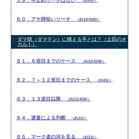
５９．手止めリーチはない
（約4分）
６０．アヤ牌狙いリーチ
（約3分50秒）
ダマ聴（ダマテン）に構える手とは？（土田のオ
カルト）
６１．６巡目までのケース
（約3分50秒）
６２．７～１２巡目までのケース
（約4分）
６３．１３巡目以降
（約2分30秒）
６４．運量による判断
（約3分）
６５．マーク者の河を見る
（約3分）