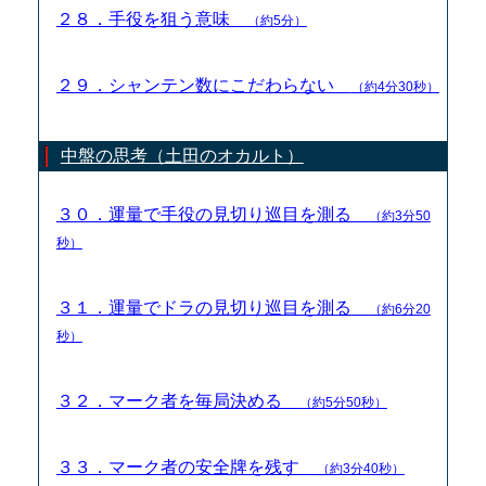
２８．手役を狙う意味
（約5分）
２９．シャンテン数にこだわらない
（約4分30秒）
中盤の思考（土田のオカルト）
３０．運量で手役の見切り巡目を測る
（約3分50
秒）
３１．運量でドラの見切り巡目を測る
（約6分20
秒）
３２．マーク者を毎局決める
（約5分50秒）
３３．マーク者の安全牌を残す
（約3分40秒）