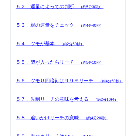
５２．運量によっての判断
（約5分30秒）
５３．親の運量をチェック
（約4分40秒）
５４．ツモが基本
（約2分50秒）
５５．型が入ったらリーチ
（約5分10秒）
５６．ツモり四暗刻は９９％リーチ
（約4分50秒）
５７．先制リーチの意味を考える
（約2分10秒）
５８．追いかけリーチの意味
（約4分20秒）