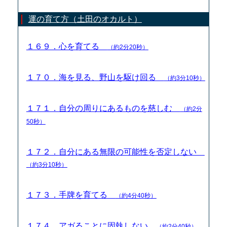
運の育て方（土田のオカルト）
１６９．心を育てる
（約2分20秒）
１７０．海を見る、野山を駆け回る
（約3分10秒）
１７１．自分の周りにあるものを慈しむ
（約2分
50秒）
１７２．自分にある無限の可能性を否定しない
（約3分10秒）
１７３．手牌を育てる
（約4分40秒）
１７４．アガることに固執しない
（約2分40秒）