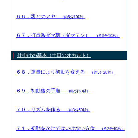
６６．親とのアヤ
（約5分10秒）
６７．打点系ダマ聴（ダマテン）
（約5分10秒）
仕掛けの基本（土田のオカルト）
６８．運量により初動を変える
（約5分20秒）
６９．初動後の手順
（約2分50秒）
７０．リズムを作る
（約3分50秒）
７１．初動をかけてはいけない方位
（約2分40秒）