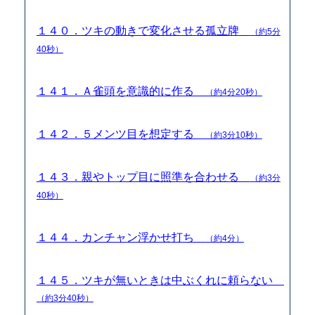
１４０．ツキの動きで変化させる孤立牌
（約5分
40秒）
１４１．Ａ雀頭を意識的に作る
（約4分20秒）
１４２．５メンツ目を想定する
（約3分10秒）
１４３．親やトップ目に照準を合わせる
（約3分
40秒）
１４４．カンチャン浮かせ打ち
（約4分）
１４５．ツキが無いときは中ぶくれに頼らない
（約3分40秒）