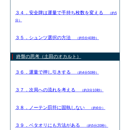
３４．安全牌は運量で手持ち枚数を変える
（約5
分）
３５．シュンツ選択の方法
（約5分40秒）
終盤の思考（土田のオカルト）
３６．運量で押し引きする
（約4分50秒）
３７．次局への流れを考える
（約3分10秒）
３８．ノーテン罰符に固執しない
（約6分）
３９．ベタオリにも方法がある
（約5分20秒）