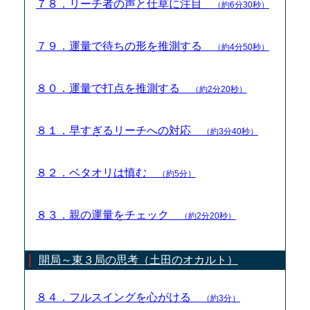
７８．リーチ者の声と仕草に注目
（約6分30秒）
７９．運量で待ちの形を推測する
（約4分50秒）
８０．運量で打点を推測する
（約2分20秒）
８１．早すぎるリーチへの対応
（約3分40秒）
８２．ベタオリは慎む
（約5分）
８３．親の運量をチェック
（約2分20秒）
開局～東３局の思考（土田のオカルト）
８４．フルスイングを心がける
（約3分）