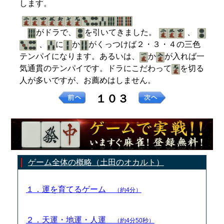
します。
がドラで、
を引いてきました。
、
、
に
か
がくっつけば２・３・４の三色
テンパイになります。あるいは、
か
が入れば一
気通貫のテンパイです。ドラにこだわって
を切る
人が多いですが、お薦めはしません。
１０３
ゲーム全体の概略（土田のオカルト）
１．運を育てるゲーム
（約4分）
２．天運・地運・人運
（約4分50秒）