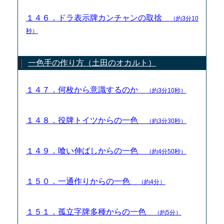
１４６．ドラ表示牌カンチャンの取捨
（約3分10
秒）
一色手の作り方（土田のオカルト）
１４７．何枚から意識するのか
（約3分10秒）
１４８．役牌トイツからの一色
（約3分30秒）
１４９．喰い伸ばしからの一色
（約4分50秒）
１５０．一通作りからの一色
（約4分）
１５１．孤立字牌多種からの一色
（約5分）