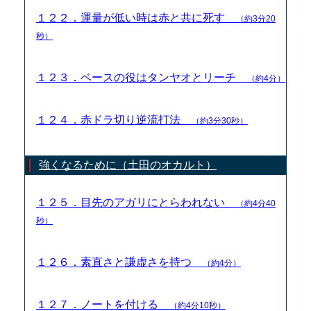
１２２．運量が低い時は赤と共に死す
（約3分20
秒）
１２３．ベースの役はタンヤオとリーチ
（約4分）
１２４．赤ドラ切り逆流打法
（約3分30秒）
強くなるために（土田のオカルト）
１２５．目先のアガリにとらわれない
（約4分40
秒）
１２６．素直さと謙虚さを持つ
（約4分）
１２７．ノートを付ける
（約4分10秒）