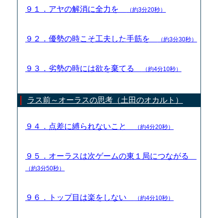
９１．アヤの解消に全力を
（約3分20秒）
９２．優勢の時こそ工夫した手筋を
（約3分30秒）
９３．劣勢の時には欲を棄てる
（約4分10秒）
ラス前～オーラスの思考（土田のオカルト）
９４．点差に縛られないこと
（約4分20秒）
９５．オーラスは次ゲームの東１局につながる
（約3分50秒）
９６．トップ目は楽をしない
（約4分10秒）