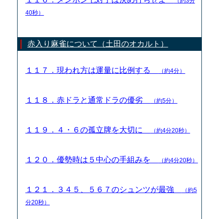
（約3分
40秒）
赤入り麻雀について（土田のオカルト）
１１７．現われ方は運量に比例する
（約4分）
１１８．赤ドラと通常ドラの優劣
（約5分）
１１９．４・６の孤立牌を大切に
（約4分20秒）
１２０．優勢時は５中心の手組みを
（約4分20秒）
１２１．３４５、５６７のシュンツが最強
（約5
分20秒）