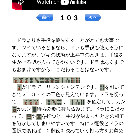
１０３
ドラよりも手役を優先することがとても大事で
す。ツイているときなら、ドラも手役も使える形に
なりますが、ツキの状態が上昇中のときは、手役を
生かせる型が入ってきやすいです。ドラはあくまで
もおまけですから、こだわることはないです。
がドラで、リャンシャンテンです。
を引いて
きて２・３・４の三色が見えています。ドラを切っ
て、
、
、
を確定して、カン
かカン
待ちの形に持ち込みます。ドラにこだわ
って、
や
を打つと、手役が決まったときの和了
を逃がしてしまいやすいです。特に２翻役とドラの
選択であれば、２翻役を決めていく打ち方をお薦め