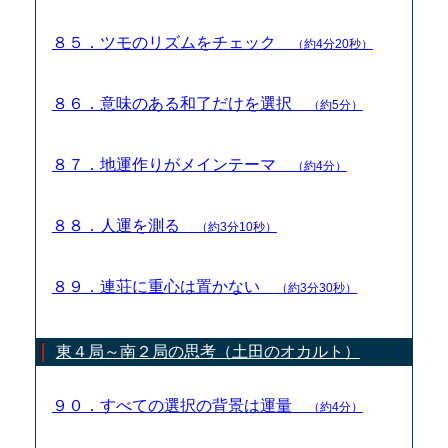
８５．ツモのリズムをチェック
（約4分20秒）
８６．意味のある和了だけを選択
（約5分）
８７．地運作りがメインテーマ
（約4分）
８８．人運を測る
（約3分10秒）
８９．連荘に重心は置かない
（約3分30秒）
東４局～南２局の思考（土田のオカルト）
９０．すべての選択の背景は運量
（約4分）