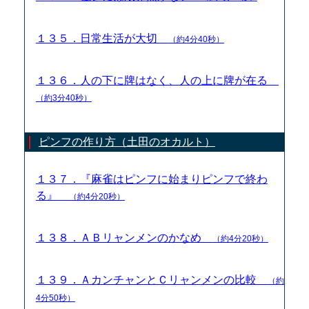
１３５．日常生活が大切
（約4分40秒）
１３６．人の下に牌はなく、人の上に牌が在る
（約3分40秒）
ピンフの作り方（土田のオカルト）
１３７．『麻雀はピンフに始まりピンフで終わ
る』
（約4分20秒）
１３８．ＡＢリャンメンのかなめ
（約4分20秒）
１３９．ＡカンチャンとＣリャンメンの比較
（約
4分50秒）