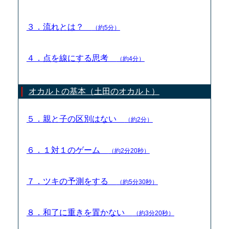
３．流れとは？
（約5分）
４．点を線にする思考
（約4分）
オカルトの基本（土田のオカルト）
５．親と子の区別はない
（約2分）
６．１対１のゲーム
（約2分20秒）
７．ツキの予測をする
（約5分30秒）
８．和了に重きを置かない
（約3分20秒）