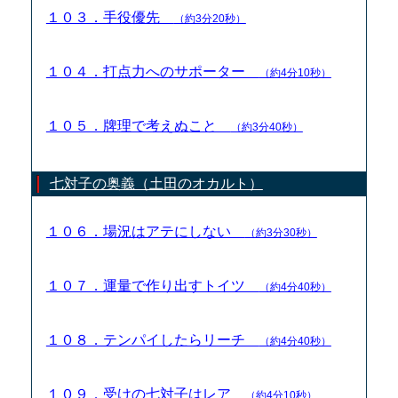
１０３．手役優先
（約3分20秒）
１０４．打点力へのサポーター
（約4分10秒）
１０５．牌理で考えぬこと
（約3分40秒）
七対子の奥義（土田のオカルト）
１０６．場況はアテにしない
（約3分30秒）
１０７．運量で作り出すトイツ
（約4分40秒）
１０８．テンパイしたらリーチ
（約4分40秒）
１０９．受けの七対子はレア
（約4分10秒）