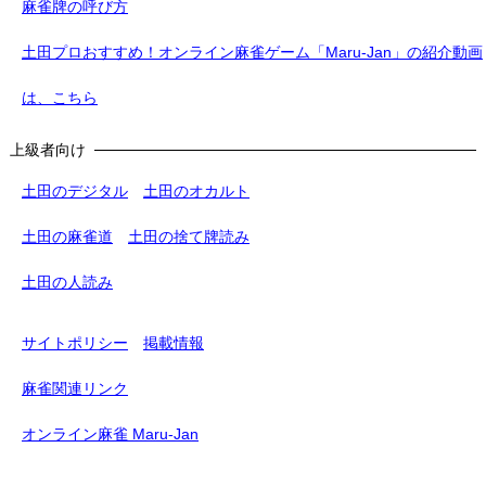
麻雀牌の呼び方
土田プロおすすめ！オンライン麻雀ゲーム「Maru-Jan」の紹介動画
は、こちら
上級者向け
土田のデジタル
土田のオカルト
土田の麻雀道
土田の捨て牌読み
土田の人読み
サイトポリシー
掲載情報
麻雀関連リンク
オンライン麻雀 Maru-Jan