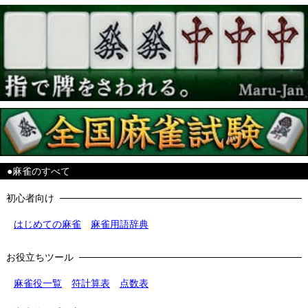
●麻雀のすべて
初心者向け
はじめての麻雀
麻雀用語辞典
お役立ちツール
麻雀役一覧
符計算表
点数表