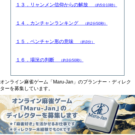
１３．リャンメン信仰からの解放
（約5分10秒）
１４．カンチャンランキング
（約2分50秒）
１５．ペンチャン形の意味
（約3分）
１６．場況の判断
（約3分50秒）
オンライン麻雀ゲーム「Maru-Jan」のプランナー・ディレク
ターを募集しています。