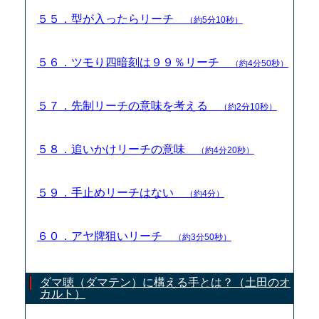
５５．型が入ったらリーチ
（約5分10秒）
５６．ツモり四暗刻は９９％リーチ
（約4分50秒）
５７．先制リーチの意味を考える
（約2分10秒）
５８．追いかけリーチの意味
（約4分20秒）
５９．手止めリーチはない
（約4分）
６０．アヤ牌狙いリーチ
（約3分50秒）
ダマ聴（ダマテン）に構える手とは？（土田のオ
カルト）