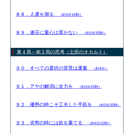
８８．人運を測る
（約3分10秒）
８９．連荘に重心は置かない
（約3分30秒）
東４局～南２局の思考（土田のオカルト）
９０．すべての選択の背景は運量
（約4分）
９１．アヤの解消に全力を
（約3分20秒）
９２．優勢の時こそ工夫した手筋を
（約3分30秒）
９３．劣勢の時には欲を棄てる
（約4分10秒）