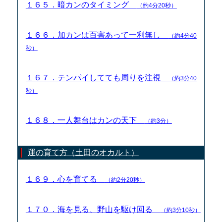
１６５．暗カンのタイミング
（約4分20秒）
１６６．加カンは百害あって一利無し
（約4分40
秒）
１６７．テンパイしてても周りを注視
（約3分40
秒）
１６８．一人舞台はカンの天下
（約3分）
運の育て方（土田のオカルト）
１６９．心を育てる
（約2分20秒）
１７０．海を見る、野山を駆け回る
（約3分10秒）