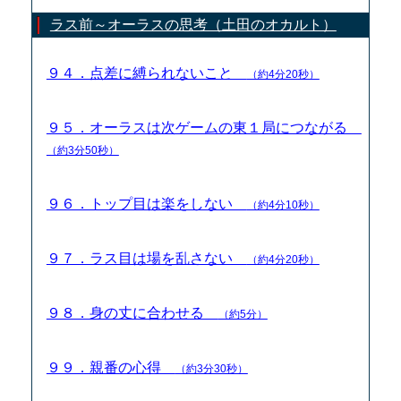
ラス前～オーラスの思考（土田のオカルト）
９４．点差に縛られないこと
（約4分20秒）
９５．オーラスは次ゲームの東１局につながる
（約3分50秒）
９６．トップ目は楽をしない
（約4分10秒）
９７．ラス目は場を乱さない
（約4分20秒）
９８．身の丈に合わせる
（約5分）
９９．親番の心得
（約3分30秒）