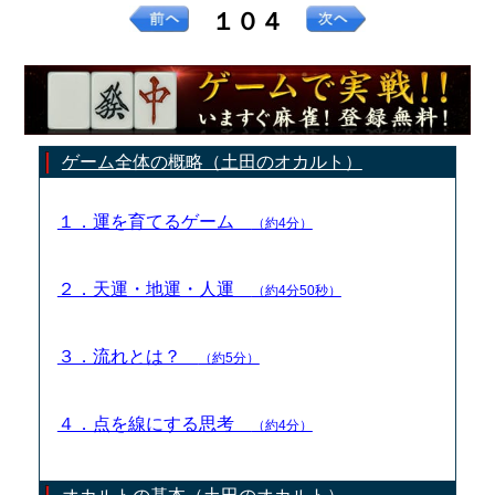
１０４
ゲーム全体の概略（土田のオカルト）
１．運を育てるゲーム
（約4分）
２．天運・地運・人運
（約4分50秒）
３．流れとは？
（約5分）
４．点を線にする思考
（約4分）