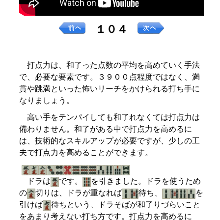
１０４
打点力は、和了った点数の平均を高めていく手法
で、必要な要素です。３９００点程度ではなく、満
貫や跳満といった怖いリーチをかけられる打ち手に
なりましょう。
高い手をテンパイしても和了れなくては打点力は
備わりません。和了がある中で打点力を高めるに
は、技術的なスキルアップが必要ですが、少しの工
夫で打点力を高めることができます。
ドラは
です。
を引きました。ドラを使うため
の
切りは、ドラが重なれば
待ち、
を
引けば
待ちという、ドラそばが和了りづらいこと
をあまり考えない打ち方です。打点力を高めるに