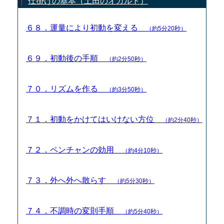
仕掛けの基本（土田のオカルト）
６８．運量により初動を変える
（約5分20秒）
６９．初動後の手順
（約2分50秒）
７０．リズムを作る
（約3分50秒）
７１．初動をかけてはいけない方位
（約2分40秒）
７２．ペンチャンの効用
（約4分10秒）
７３．外へ外へ散らす
（約5分30秒）
７４．不調時の変則手順
（約5分40秒）