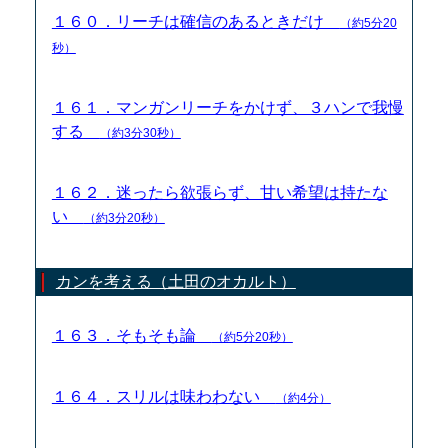
１６０．リーチは確信のあるときだけ
（約5分20
秒）
１６１．マンガンリーチをかけず、３ハンで我慢
する
（約3分30秒）
１６２．迷ったら欲張らず、甘い希望は持たな
い
（約3分20秒）
カンを考える（土田のオカルト）
１６３．そもそも論
（約5分20秒）
１６４．スリルは味わわない
（約4分）