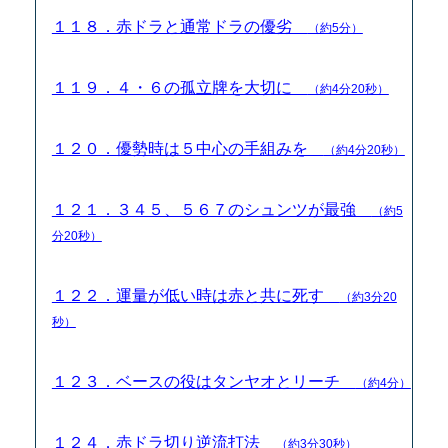
１１８．赤ドラと通常ドラの優劣
（約5分）
１１９．４・６の孤立牌を大切に
（約4分20秒）
１２０．優勢時は５中心の手組みを
（約4分20秒）
１２１．３４５、５６７のシュンツが最強
（約5
分20秒）
１２２．運量が低い時は赤と共に死す
（約3分20
秒）
１２３．ベースの役はタンヤオとリーチ
（約4分）
１２４．赤ドラ切り逆流打法
（約3分30秒）