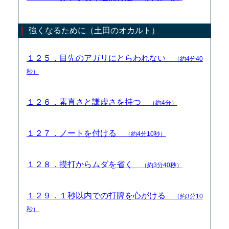
強くなるために（土田のオカルト）
１２５．目先のアガリにとらわれない
（約4分40
秒）
１２６．素直さと謙虚さを持つ
（約4分）
１２７．ノートを付ける
（約4分10秒）
１２８．摸打からムダを省く
（約3分40秒）
１２９．１秒以内での打牌を心がける
（約3分10
秒）