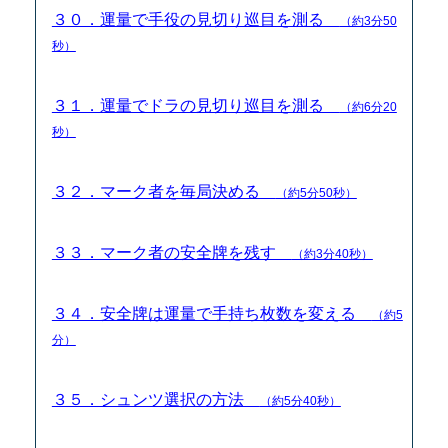
３０．運量で手役の見切り巡目を測る
（約3分50
秒）
３１．運量でドラの見切り巡目を測る
（約6分20
秒）
３２．マーク者を毎局決める
（約5分50秒）
３３．マーク者の安全牌を残す
（約3分40秒）
３４．安全牌は運量で手持ち枚数を変える
（約5
分）
３５．シュンツ選択の方法
（約5分40秒）