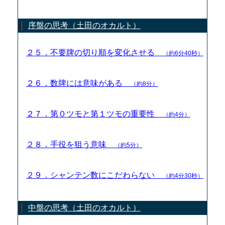
序盤の思考（土田のオカルト）
２５．不要牌の切り順を変化させる
（約6分40秒）
２６．数牌には意味がある
（約8分）
２７．第０ツモと第１ツモの重要性
（約4分）
２８．手役を狙う意味
（約5分）
２９．シャンテン数にこだわらない
（約4分30秒）
中盤の思考（土田のオカルト）