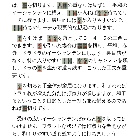
は、
を切ります。
の重なりは見ずに、平和の
イーシャンテンに構え、
が入れば
待ちでリ
ーチに行きます。牌理的には
が入りやすいので、
待ちのリーチが現実的な想定になります。
を引けば、
を落として３・４・５の三色に
できます。
を引いた場合は
を切り、平和、赤
赤、ドラドラのイーシャンテンにします。裏目感が
なく、特に入りやすい
、
のリャンメンを残
し、ドラの
を生かす道も残す、こうした工夫が重
要です。
を切ると手全体が窮屈になります。和了れれば
ドラ１枚が増えた分だけ打点力が増しますが、和了
るということを目的とした一打も兼ね備えるのであ
れば
切りです。
受けの広いイーシャンテンだからと
を切っては
いけません。フラットな状況では打点力を考えなが
ら、和了りやすい道も残すように打ちましょう。