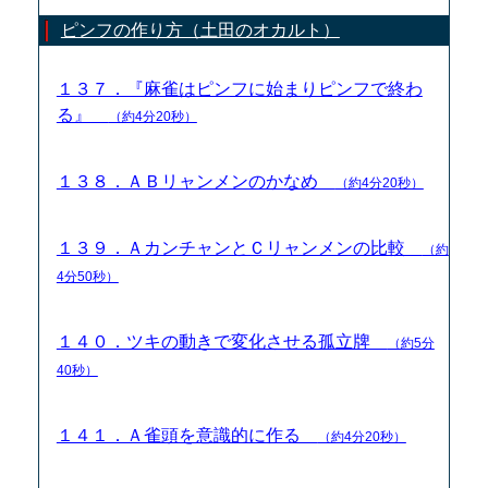
ピンフの作り方（土田のオカルト）
１３７．『麻雀はピンフに始まりピンフで終わ
る』
（約4分20秒）
１３８．ＡＢリャンメンのかなめ
（約4分20秒）
１３９．ＡカンチャンとＣリャンメンの比較
（約
4分50秒）
１４０．ツキの動きで変化させる孤立牌
（約5分
40秒）
１４１．Ａ雀頭を意識的に作る
（約4分20秒）