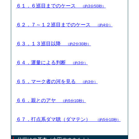
６１．６巡目までのケース
（約3分50秒）
６２．７～１２巡目までのケース
（約4分）
６３．１３巡目以降
（約2分30秒）
６４．運量による判断
（約3分）
６５．マーク者の河を見る
（約3分）
６６．親とのアヤ
（約5分10秒）
６７．打点系ダマ聴（ダマテン）
（約5分10秒）