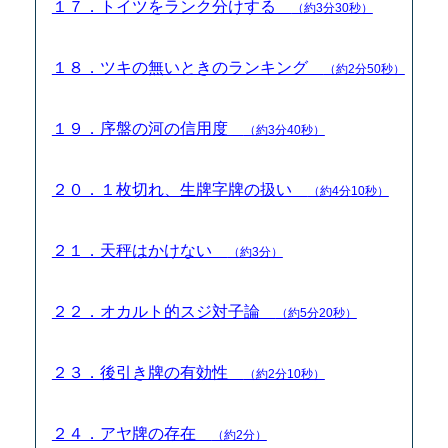
１７．トイツをランク分けする
（約3分30秒）
１８．ツキの無いときのランキング
（約2分50秒）
１９．序盤の河の信用度
（約3分40秒）
２０．１枚切れ、生牌字牌の扱い
（約4分10秒）
２１．天秤はかけない
（約3分）
２２．オカルト的スジ対子論
（約5分20秒）
２３．後引き牌の有効性
（約2分10秒）
２４．アヤ牌の存在
（約2分）