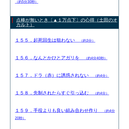
（約5分30秒）
点棒が無いとき〔▲１万点下〕の心得（土田のオ
カルト）
１５５．起死回生は狙わない
（約3分）
１５６．なんとかひとアガリを
（約4分40秒）
１５７．ドラ（赤）に誘惑されない
（約4分）
１５８．先制されたらすぐ引っ込む
（約4分）
１５９．手役よりも良い組み合わせ作り
（約4分
20秒）