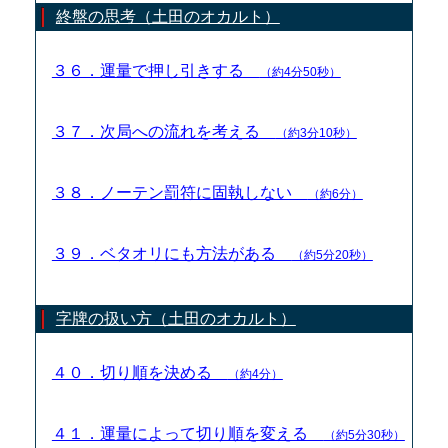
終盤の思考（土田のオカルト）
３６．運量で押し引きする
（約4分50秒）
３７．次局への流れを考える
（約3分10秒）
３８．ノーテン罰符に固執しない
（約6分）
３９．ベタオリにも方法がある
（約5分20秒）
字牌の扱い方（土田のオカルト）
４０．切り順を決める
（約4分）
４１．運量によって切り順を変える
（約5分30秒）