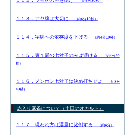
１１２．ツモ牌の声を聴け
（約3分30秒）
１１３．アヤ牌は大切に
（約4分10秒）
１１４．字牌への依存度を下げる
（約4分10秒）
１１５．東１局の七対子のみは避ける
（約4分20
秒）
１１６．メンホン七対子は決め打ちせよ
（約3分
40秒）
赤入り麻雀について（土田のオカルト）
１１７．現われ方は運量に比例する
（約4分）