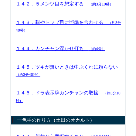
１４２．５メンツ目を想定する
（約3分10秒）
１４３．親やトップ目に照準を合わせる
（約3分
40秒）
１４４．カンチャン浮かせ打ち
（約4分）
１４５．ツキが無いときは中ぶくれに頼らない
（約3分40秒）
１４６．ドラ表示牌カンチャンの取捨
（約3分10
秒）
一色手の作り方（土田のオカルト）