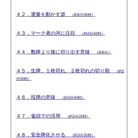
４２．運量を動かす源
（約6分30秒）
４３．マーク者の河に注目
（約3分40秒）
４４．数牌より後に切り出す意味
（約6分）
４５．生牌、１枚切れ、２枚切れの切り順
（約2
分50秒）
４６．役牌の意味
（約3分40秒）
４７．雀頭での活用
（約3分20秒）
４８．安全牌化させる
（約3分30秒）