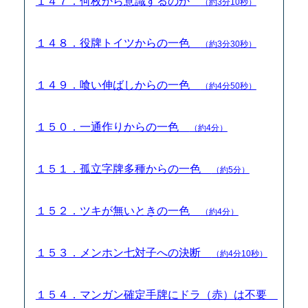
１４７．何枚から意識するのか
（約3分10秒）
１４８．役牌トイツからの一色
（約3分30秒）
１４９．喰い伸ばしからの一色
（約4分50秒）
１５０．一通作りからの一色
（約4分）
１５１．孤立字牌多種からの一色
（約5分）
１５２．ツキが無いときの一色
（約4分）
１５３．メンホン七対子への決断
（約4分10秒）
１５４．マンガン確定手牌にドラ（赤）は不要