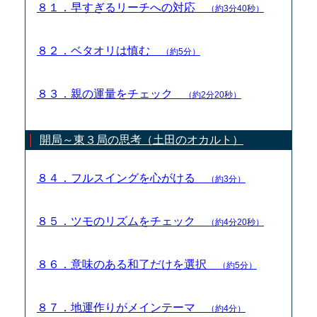
８１．早すぎるリーチへの対応
（約3分40秒）
８２．ベタオリは慎む
（約5分）
８３．親の運量をチェック
（約2分20秒）
開局～東３局の思考（土田のオカルト）
８４．フルスイングを心がける
（約3分）
８５．ツモのリズムをチェック
（約4分20秒）
８６．意味のある和了だけを選択
（約5分）
８７．地運作りがメインテーマ
（約4分）