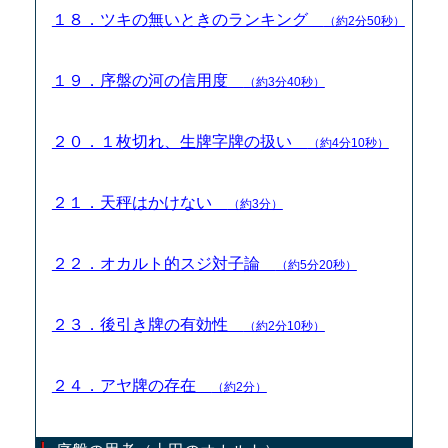
１８．ツキの無いときのランキング
（約2分50秒）
１９．序盤の河の信用度
（約3分40秒）
２０．１枚切れ、生牌字牌の扱い
（約4分10秒）
２１．天秤はかけない
（約3分）
２２．オカルト的スジ対子論
（約5分20秒）
２３．後引き牌の有効性
（約2分10秒）
２４．アヤ牌の存在
（約2分）