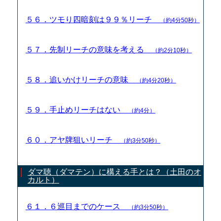
５６．ツモり四暗刻は９９％リーチ
（約4分50秒）
５７．先制リーチの意味を考える
（約2分10秒）
５８．追いかけリーチの意味
（約4分20秒）
５９．手止めリーチはない
（約4分）
６０．アヤ牌狙いリーチ
（約3分50秒）
ダマ聴（ダマテン）に構える手とは？（土田のオ
カルト）
６１．６巡目までのケース
（約3分50秒）