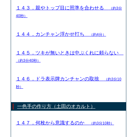
１４３．親やトップ目に照準を合わせる
（約3分
40秒）
１４４．カンチャン浮かせ打ち
（約4分）
１４５．ツキが無いときは中ぶくれに頼らない
（約3分40秒）
１４６．ドラ表示牌カンチャンの取捨
（約3分10
秒）
一色手の作り方（土田のオカルト）
１４７．何枚から意識するのか
（約3分10秒）