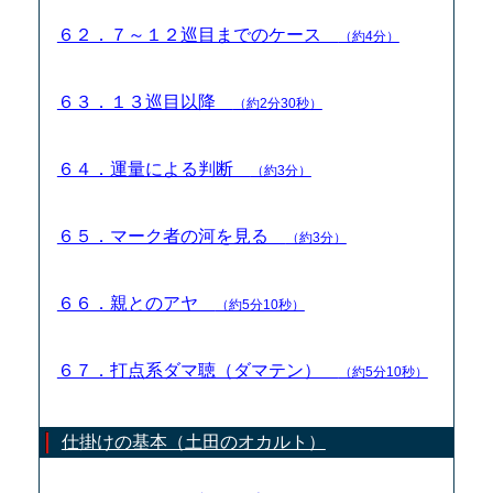
６２．７～１２巡目までのケース
（約4分）
６３．１３巡目以降
（約2分30秒）
６４．運量による判断
（約3分）
６５．マーク者の河を見る
（約3分）
６６．親とのアヤ
（約5分10秒）
６７．打点系ダマ聴（ダマテン）
（約5分10秒）
仕掛けの基本（土田のオカルト）