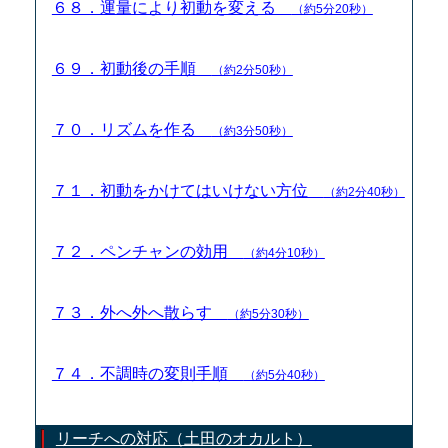
６８．運量により初動を変える
（約5分20秒）
６９．初動後の手順
（約2分50秒）
７０．リズムを作る
（約3分50秒）
７１．初動をかけてはいけない方位
（約2分40秒）
７２．ペンチャンの効用
（約4分10秒）
７３．外へ外へ散らす
（約5分30秒）
７４．不調時の変則手順
（約5分40秒）
リーチへの対応（土田のオカルト）