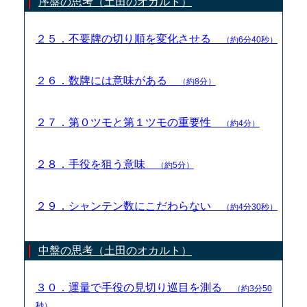
序盤の思考（土田のオカルト）
２５．不要牌の切り順を変化させる
（約6分40秒）
２６．数牌には意味がある
（約8分）
２７．第０ツモと第１ツモの重要性
（約4分）
２８．手役を狙う意味
（約5分）
２９．シャンテン数にこだわらない
（約4分30秒）
中盤の思考（土田のオカルト）
３０．運量で手役の見切り巡目を測る
（約3分50
秒）