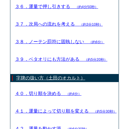
３６．運量で押し引きする
（約4分50秒）
３７．次局への流れを考える
（約3分10秒）
３８．ノーテン罰符に固執しない
（約6分）
３９．ベタオリにも方法がある
（約5分20秒）
字牌の扱い方（土田のオカルト）
４０．切り順を決める
（約4分）
４１．運量によって切り順を変える
（約5分30秒）
４２．運量を動かす源
（約6分30秒）