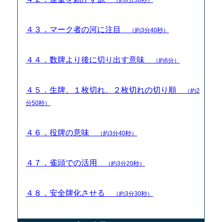
４３．マーク者の河に注目
（約3分40秒）
４４．数牌より後に切り出す意味
（約6分）
４５．生牌、１枚切れ、２枚切れの切り順
（約2
分50秒）
４６．役牌の意味
（約3分40秒）
４７．雀頭での活用
（約3分20秒）
４８．安全牌化させる
（約3分30秒）