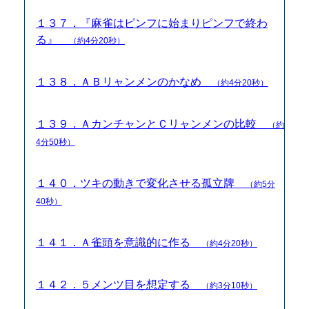
１３７．『麻雀はピンフに始まりピンフで終わ
る』
（約4分20秒）
１３８．ＡＢリャンメンのかなめ
（約4分20秒）
１３９．ＡカンチャンとＣリャンメンの比較
（約
4分50秒）
１４０．ツキの動きで変化させる孤立牌
（約5分
40秒）
１４１．Ａ雀頭を意識的に作る
（約4分20秒）
１４２．５メンツ目を想定する
（約3分10秒）