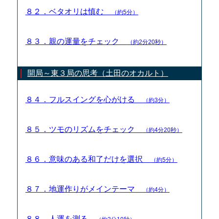
８２．ベタオリは慎む
（約5分）
８３．親の運量をチェック
（約2分20秒）
開局～東３局の思考（土田のオカルト）
８４．フルスイングを心がける
（約3分）
８５．ツモのリズムをチェック
（約4分20秒）
８６．意味のある和了だけを選択
（約5分）
８７．地運作りがメインテーマ
（約4分）
８８．人運を測る