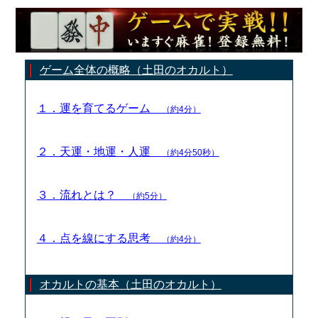
ゲーム全体の概略（土田のオカルト）
１．運を育てるゲーム
（約4分）
２．天運・地運・人運
（約4分50秒）
３．流れとは？
（約5分）
４．点を線にする思考
（約4分）
オカルトの基本（土田のオカルト）