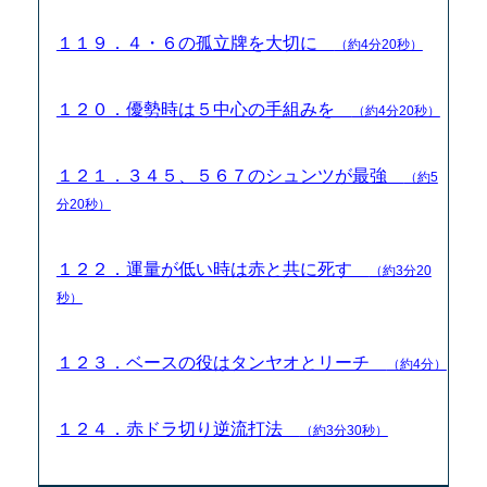
１１９．４・６の孤立牌を大切に
（約4分20秒）
１２０．優勢時は５中心の手組みを
（約4分20秒）
１２１．３４５、５６７のシュンツが最強
（約5
分20秒）
１２２．運量が低い時は赤と共に死す
（約3分20
秒）
１２３．ベースの役はタンヤオとリーチ
（約4分）
１２４．赤ドラ切り逆流打法
（約3分30秒）