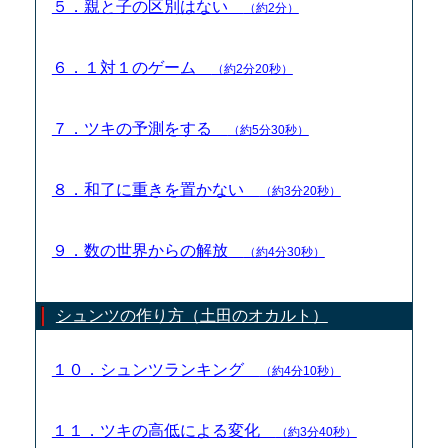
５．親と子の区別はない
（約2分）
６．１対１のゲーム
（約2分20秒）
７．ツキの予測をする
（約5分30秒）
８．和了に重きを置かない
（約3分20秒）
９．数の世界からの解放
（約4分30秒）
シュンツの作り方（土田のオカルト）
１０．シュンツランキング
（約4分10秒）
１１．ツキの高低による変化
（約3分40秒）