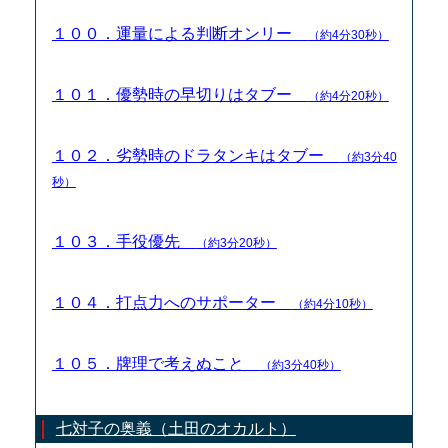
１００．運量による判断オンリー
（約4分30秒）
１０１．優勢時の早切りはタブー
（約4分20秒）
１０２．劣勢時のドラタンキはタブー
（約3分40
秒）
１０３．手役優先
（約3分20秒）
１０４．打点力へのサポーター
（約4分10秒）
１０５．牌理で考えぬこと
（約3分40秒）
七対子の奥義（土田のオカルト）