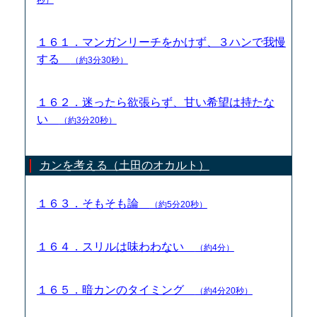
１６１．マンガンリーチをかけず、３ハンで我慢
する
（約3分30秒）
１６２．迷ったら欲張らず、甘い希望は持たな
い
（約3分20秒）
カンを考える（土田のオカルト）
１６３．そもそも論
（約5分20秒）
１６４．スリルは味わわない
（約4分）
１６５．暗カンのタイミング
（約4分20秒）