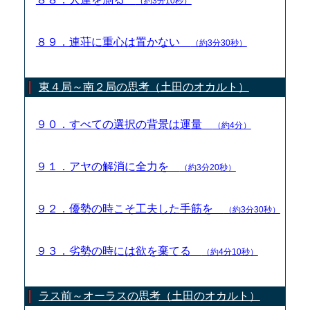
（約3分10秒）
８９．連荘に重心は置かない
（約3分30秒）
東４局～南２局の思考（土田のオカルト）
９０．すべての選択の背景は運量
（約4分）
９１．アヤの解消に全力を
（約3分20秒）
９２．優勢の時こそ工夫した手筋を
（約3分30秒）
９３．劣勢の時には欲を棄てる
（約4分10秒）
ラス前～オーラスの思考（土田のオカルト）