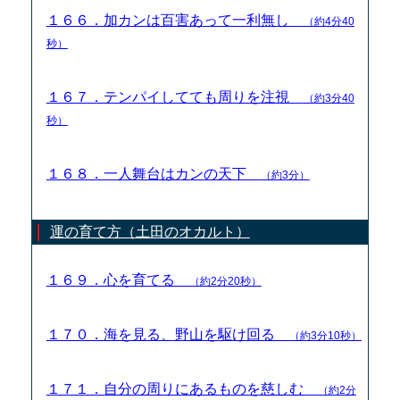
１６６．加カンは百害あって一利無し
（約4分40
秒）
１６７．テンパイしてても周りを注視
（約3分40
秒）
１６８．一人舞台はカンの天下
（約3分）
運の育て方（土田のオカルト）
１６９．心を育てる
（約2分20秒）
１７０．海を見る、野山を駆け回る
（約3分10秒）
１７１．自分の周りにあるものを慈しむ
（約2分