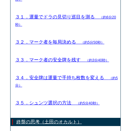
３１．運量でドラの見切り巡目を測る
（約6分20
秒）
３２．マーク者を毎局決める
（約5分50秒）
３３．マーク者の安全牌を残す
（約3分40秒）
３４．安全牌は運量で手持ち枚数を変える
（約5
分）
３５．シュンツ選択の方法
（約5分40秒）
終盤の思考（土田のオカルト）