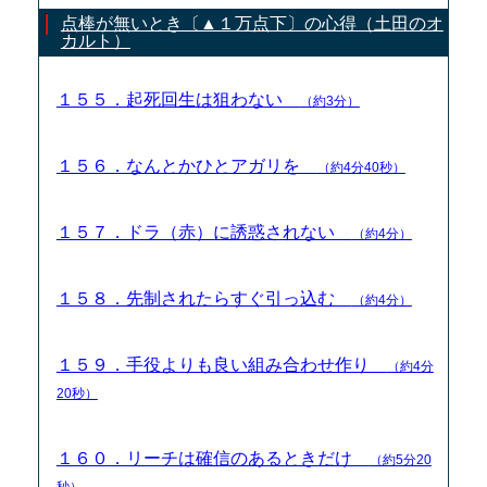
点棒が無いとき〔▲１万点下〕の心得（土田のオ
カルト）
１５５．起死回生は狙わない
（約3分）
１５６．なんとかひとアガリを
（約4分40秒）
１５７．ドラ（赤）に誘惑されない
（約4分）
１５８．先制されたらすぐ引っ込む
（約4分）
１５９．手役よりも良い組み合わせ作り
（約4分
20秒）
１６０．リーチは確信のあるときだけ
（約5分20
秒）