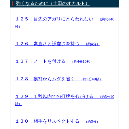
強くなるために（土田のオカルト）
１２５．目先のアガリにとらわれない
（約4分40
秒）
１２６．素直さと謙虚さを持つ
（約4分）
１２７．ノートを付ける
（約4分10秒）
１２８．摸打からムダを省く
（約3分40秒）
１２９．１秒以内での打牌を心がける
（約3分10
秒）
１３０．相手をリスペクトする
（約3分）