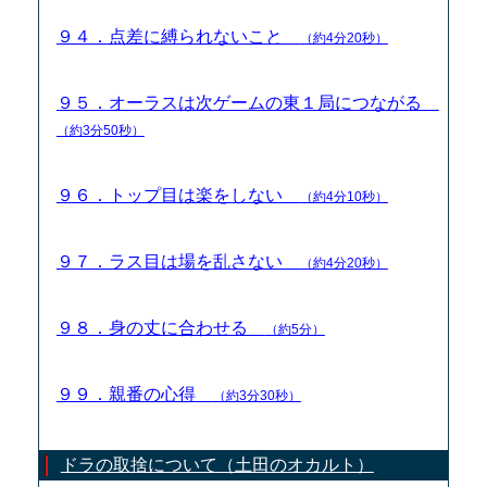
９４．点差に縛られないこと
（約4分20秒）
９５．オーラスは次ゲームの東１局につながる
（約3分50秒）
９６．トップ目は楽をしない
（約4分10秒）
９７．ラス目は場を乱さない
（約4分20秒）
９８．身の丈に合わせる
（約5分）
９９．親番の心得
（約3分30秒）
ドラの取捨について（土田のオカルト）