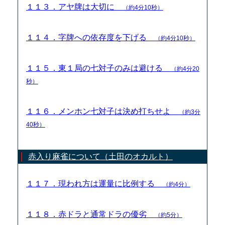
１１３．アヤ牌は大切に
（約4分10秒）
１１４．字牌への依存度を下げる
（約4分10秒）
１１５．東１局の七対子のみは避ける
（約4分20
秒）
１１６．メンホン七対子は決め打ちせよ
（約3分
40秒）
赤入り麻雀について（土田のオカルト）
１１７．現われ方は運量に比例する
（約4分）
１１８．赤ドラと通常ドラの優劣
（約5分）