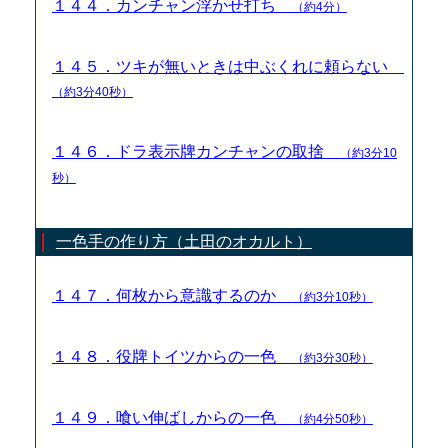
１４４．カンチャン浮かせ打ち
（約4分）
１４５．ツキが無いときは中ぶくれに頼らない
（約3分40秒）
１４６．ドラ表示牌カンチャンの取捨
（約3分10
秒）
一色手の作り方（土田のオカルト）
１４７．何枚から意識するのか
（約3分10秒）
１４８．役牌トイツからの一色
（約3分30秒）
１４９．喰い伸ばしからの一色
（約4分50秒）