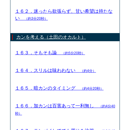
１６２．迷ったら欲張らず、甘い希望は持たな
い
（約3分20秒）
カンを考える（土田のオカルト）
１６３．そもそも論
（約5分20秒）
１６４．スリルは味わわない
（約4分）
１６５．暗カンのタイミング
（約4分20秒）
１６６．加カンは百害あって一利無し
（約4分40
秒）