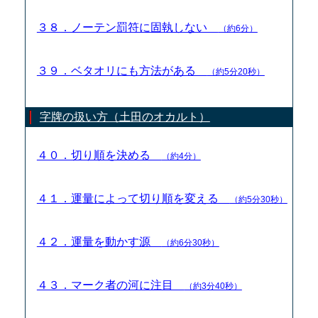
３８．ノーテン罰符に固執しない
（約6分）
３９．ベタオリにも方法がある
（約5分20秒）
字牌の扱い方（土田のオカルト）
４０．切り順を決める
（約4分）
４１．運量によって切り順を変える
（約5分30秒）
４２．運量を動かす源
（約6分30秒）
４３．マーク者の河に注目
（約3分40秒）