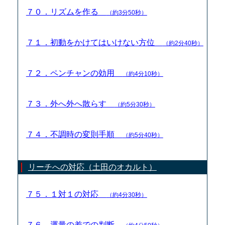
７０．リズムを作る
（約3分50秒）
７１．初動をかけてはいけない方位
（約2分40秒）
７２．ペンチャンの効用
（約4分10秒）
７３．外へ外へ散らす
（約5分30秒）
７４．不調時の変則手順
（約5分40秒）
リーチへの対応（土田のオカルト）
７５．１対１の対応
（約4分30秒）
７６．運量の差での判断