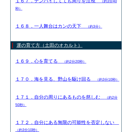
１６７．テンパイしてても周りを注視
（約3分40
秒）
１６８．一人舞台はカンの天下
（約3分）
運の育て方（土田のオカルト）
１６９．心を育てる
（約2分20秒）
１７０．海を見る、野山を駆け回る
（約3分10秒）
１７１．自分の周りにあるものを慈しむ
（約2分
50秒）
１７２．自分にある無限の可能性を否定しない
（約3分10秒）