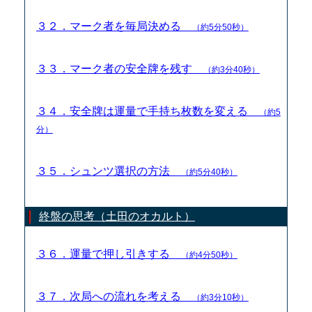
３２．マーク者を毎局決める
（約5分50秒）
３３．マーク者の安全牌を残す
（約3分40秒）
３４．安全牌は運量で手持ち枚数を変える
（約5
分）
３５．シュンツ選択の方法
（約5分40秒）
終盤の思考（土田のオカルト）
３６．運量で押し引きする
（約4分50秒）
３７．次局への流れを考える
（約3分10秒）