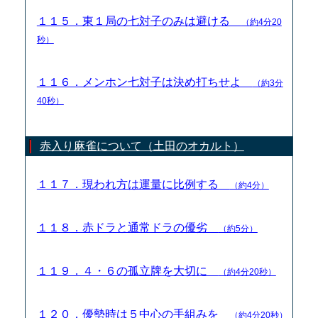
１１５．東１局の七対子のみは避ける
（約4分20
秒）
１１６．メンホン七対子は決め打ちせよ
（約3分
40秒）
赤入り麻雀について（土田のオカルト）
１１７．現われ方は運量に比例する
（約4分）
１１８．赤ドラと通常ドラの優劣
（約5分）
１１９．４・６の孤立牌を大切に
（約4分20秒）
１２０．優勢時は５中心の手組みを
（約4分20秒）