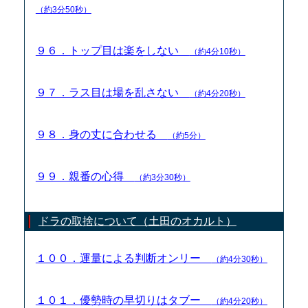
（約3分50秒）
９６．トップ目は楽をしない
（約4分10秒）
９７．ラス目は場を乱さない
（約4分20秒）
９８．身の丈に合わせる
（約5分）
９９．親番の心得
（約3分30秒）
ドラの取捨について（土田のオカルト）
１００．運量による判断オンリー
（約4分30秒）
１０１．優勢時の早切りはタブー
（約4分20秒）