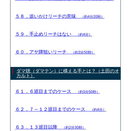
５８．追いかけリーチの意味
（約4分20秒）
５９．手止めリーチはない
（約4分）
６０．アヤ牌狙いリーチ
（約3分50秒）
ダマ聴（ダマテン）に構える手とは？（土田のオ
カルト）
６１．６巡目までのケース
（約3分50秒）
６２．７～１２巡目までのケース
（約4分）
６３．１３巡目以降
（約2分30秒）