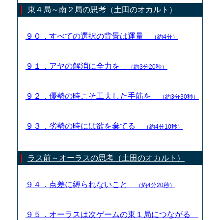
東４局～南２局の思考（土田のオカルト）
９０．すべての選択の背景は運量
（約4分）
９１．アヤの解消に全力を
（約3分20秒）
９２．優勢の時こそ工夫した手筋を
（約3分30秒）
９３．劣勢の時には欲を棄てる
（約4分10秒）
ラス前～オーラスの思考（土田のオカルト）
９４．点差に縛られないこと
（約4分20秒）
９５．オーラスは次ゲームの東１局につながる