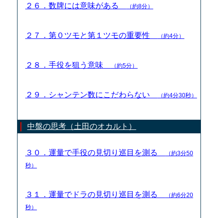
２６．数牌には意味がある
（約8分）
２７．第０ツモと第１ツモの重要性
（約4分）
２８．手役を狙う意味
（約5分）
２９．シャンテン数にこだわらない
（約4分30秒）
中盤の思考（土田のオカルト）
３０．運量で手役の見切り巡目を測る
（約3分50
秒）
３１．運量でドラの見切り巡目を測る
（約6分20
秒）