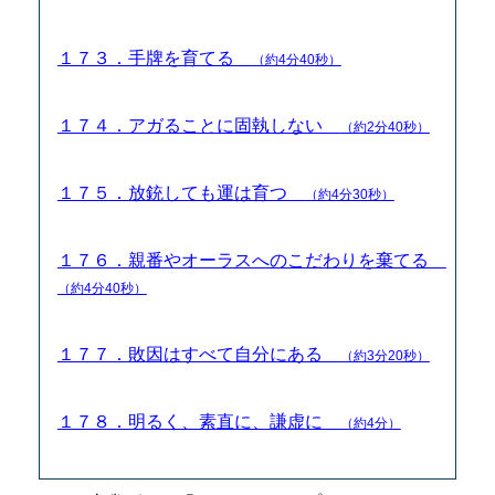
１７３．手牌を育てる
（約4分40秒）
１７４．アガることに固執しない
（約2分40秒）
１７５．放銃しても運は育つ
（約4分30秒）
１７６．親番やオーラスへのこだわりを棄てる
（約4分40秒）
１７７．敗因はすべて自分にある
（約3分20秒）
１７８．明るく、素直に、謙虚に
（約4分）