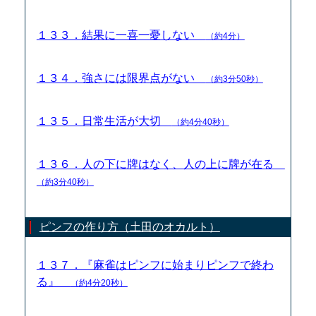
１３３．結果に一喜一憂しない
（約4分）
１３４．強さには限界点がない
（約3分50秒）
１３５．日常生活が大切
（約4分40秒）
１３６．人の下に牌はなく、人の上に牌が在る
（約3分40秒）
ピンフの作り方（土田のオカルト）
１３７．『麻雀はピンフに始まりピンフで終わ
る』
（約4分20秒）