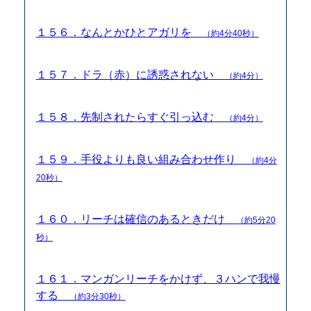
１５６．なんとかひとアガリを
（約4分40秒）
１５７．ドラ（赤）に誘惑されない
（約4分）
１５８．先制されたらすぐ引っ込む
（約4分）
１５９．手役よりも良い組み合わせ作り
（約4分
20秒）
１６０．リーチは確信のあるときだけ
（約5分20
秒）
１６１．マンガンリーチをかけず、３ハンで我慢
する
（約3分30秒）