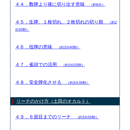
４４．数牌より後に切り出す意味
（約6分）
４５．生牌、１枚切れ、２枚切れの切り順
（約2
分50秒）
４６．役牌の意味
（約3分40秒）
４７．雀頭での活用
（約3分20秒）
４８．安全牌化させる
（約3分30秒）
リーチのかけ方（土田のオカルト）
４９．６巡目までのリーチ
（約3分50秒）