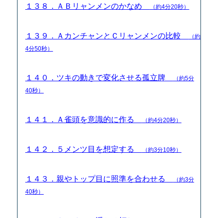
１３８．ＡＢリャンメンのかなめ
（約4分20秒）
１３９．ＡカンチャンとＣリャンメンの比較
（約
4分50秒）
１４０．ツキの動きで変化させる孤立牌
（約5分
40秒）
１４１．Ａ雀頭を意識的に作る
（約4分20秒）
１４２．５メンツ目を想定する
（約3分10秒）
１４３．親やトップ目に照準を合わせる
（約3分
40秒）