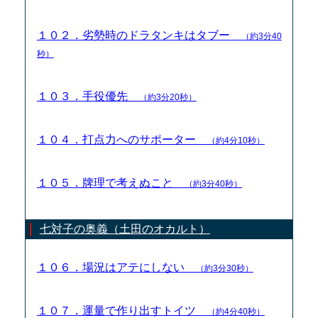
１０２．劣勢時のドラタンキはタブー
（約3分40
秒）
１０３．手役優先
（約3分20秒）
１０４．打点力へのサポーター
（約4分10秒）
１０５．牌理で考えぬこと
（約3分40秒）
七対子の奥義（土田のオカルト）
１０６．場況はアテにしない
（約3分30秒）
１０７．運量で作り出すトイツ
（約4分40秒）