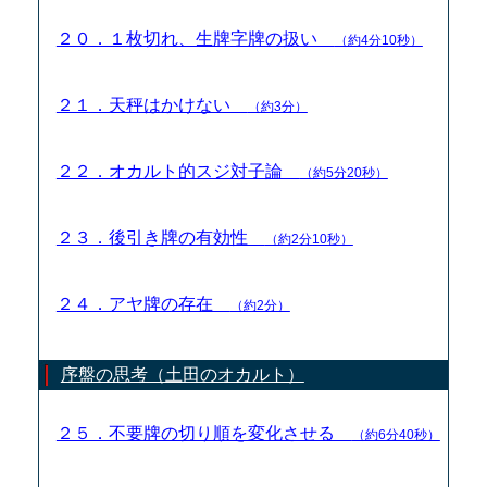
２０．１枚切れ、生牌字牌の扱い
（約4分10秒）
２１．天秤はかけない
（約3分）
２２．オカルト的スジ対子論
（約5分20秒）
２３．後引き牌の有効性
（約2分10秒）
２４．アヤ牌の存在
（約2分）
序盤の思考（土田のオカルト）
２５．不要牌の切り順を変化させる
（約6分40秒）