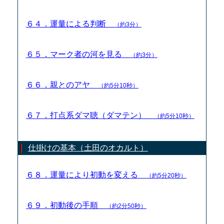
６４．運量による判断
（約3分）
６５．マーク者の河を見る
（約3分）
６６．親とのアヤ
（約5分10秒）
６７．打点系ダマ聴（ダマテン）
（約5分10秒）
仕掛けの基本（土田のオカルト）
６８．運量により初動を変える
（約5分20秒）
６９．初動後の手順
（約2分50秒）