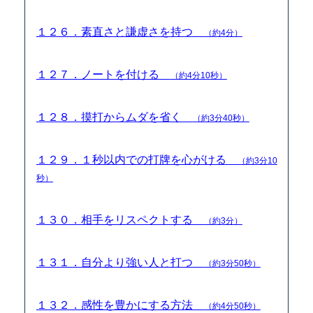
１２６．素直さと謙虚さを持つ
（約4分）
１２７．ノートを付ける
（約4分10秒）
１２８．摸打からムダを省く
（約3分40秒）
１２９．１秒以内での打牌を心がける
（約3分10
秒）
１３０．相手をリスペクトする
（約3分）
１３１．自分より強い人と打つ
（約3分50秒）
１３２．感性を豊かにする方法
（約4分50秒）