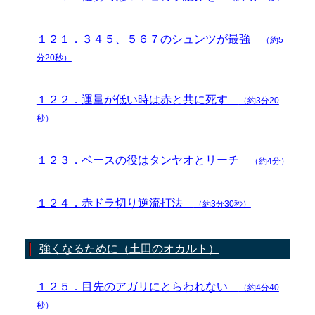
１２１．３４５、５６７のシュンツが最強
（約5
分20秒）
１２２．運量が低い時は赤と共に死す
（約3分20
秒）
１２３．ベースの役はタンヤオとリーチ
（約4分）
１２４．赤ドラ切り逆流打法
（約3分30秒）
強くなるために（土田のオカルト）
１２５．目先のアガリにとらわれない
（約4分40
秒）