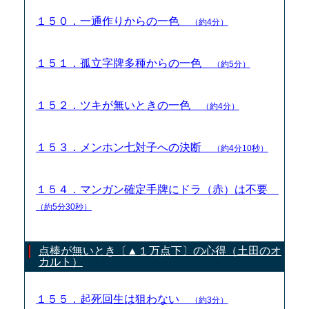
１５０．一通作りからの一色
（約4分）
１５１．孤立字牌多種からの一色
（約5分）
１５２．ツキが無いときの一色
（約4分）
１５３．メンホン七対子への決断
（約4分10秒）
１５４．マンガン確定手牌にドラ（赤）は不要
（約5分30秒）
点棒が無いとき〔▲１万点下〕の心得（土田のオ
カルト）
１５５．起死回生は狙わない
（約3分）