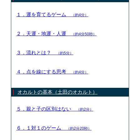
１．運を育てるゲーム
（約4分）
２．天運・地運・人運
（約4分50秒）
３．流れとは？
（約5分）
４．点を線にする思考
（約4分）
オカルトの基本（土田のオカルト）
５．親と子の区別はない
（約2分）
６．１対１のゲーム
（約2分20秒）