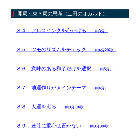
開局～東３局の思考（土田のオカルト）
８４．フルスイングを心がける
（約3分）
８５．ツモのリズムをチェック
（約4分20秒）
８６．意味のある和了だけを選択
（約5分）
８７．地運作りがメインテーマ
（約4分）
８８．人運を測る
（約3分10秒）
８９．連荘に重心は置かない
（約3分30秒）