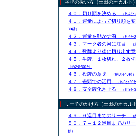
字牌の扱い方（土田のオカルト
４０．切り順を決める
（約4分
４１．運量によって切り順を
30秒）
４２．運量を動かす源
（約6分
４３．マーク者の河に注目
（
４４．数牌より後に切り出す
４５．生牌、１枚切れ、２枚
（約2分50秒）
４６．役牌の意味
（約3分40秒）
４７．雀頭での活用
（約3分20
４８．安全牌化させる
（約3分
リーチのかけ方（土田のオカル
４９．６巡目までのリーチ
（
５０．７～１２巡目までのリ
秒）