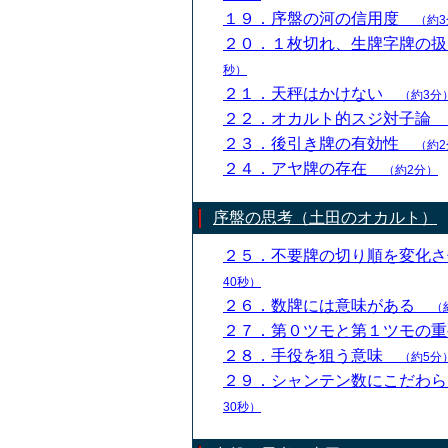
１９．序盤の河の信用度
（約3
２０．１枚切れ、生牌字牌の
秒）
２１．天秤はかけない
（約3分
２２．オカルト的スジ対子論
２３．後引き牌の有効性
（約2
２４．アヤ牌の存在
（約2分）
序盤の思考（土田のオカルト）
２５．不要牌の切り順を変化
40秒）
２６．数牌には意味がある
（
２７．第０ツモと第１ツモの
２８．手役を狙う意味
（約5分
２９．シャンテン数にこだわ
30秒）