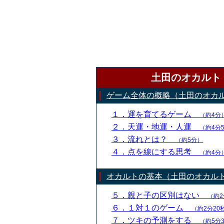
土田のオカルト
ゲーム全体の概略（土田のオカ
１．運を育てるゲーム
（約4分
２．天運・地運・人運
（約4分
３．流れとは？
（約5分）
４．点を線にする思考
（約4分
オカルトの基本（土田のオカル
５．親と子の区別はない
（約2
６．１対１のゲーム
（約2分20
７．ツキの予測をする
（約5分