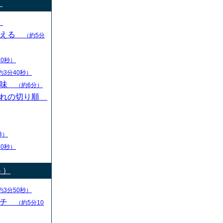
）
）
変える
（約5分
30秒）
約3分40秒）
意味
（約6分）
切れの切り順
秒）
30秒）
ト）
約3分50秒）
ーチ
（約5分10