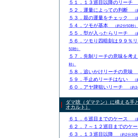
５１．１３巡目以降のリーチ
５２．運量によっての判断
（
５３．親の運量をチェック
（
５４．ツモが基本
（約2分50秒）
５５．型が入ったらリーチ
（
５６．ツモり四暗刻は９９％
50秒）
５７．先制リーチの意味を考
秒）
５８．追いかけリーチの意味
５９．手止めリーチはない
（
６０．アヤ牌狙いリーチ
（約3
ダマ聴（ダマテン）に構える手
オカルト）
６１．６巡目までのケース
（
６２．７～１２巡目までのケ
６３．１３巡目以降
（約2分30