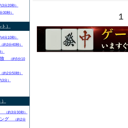
約3分20秒）
分30秒）
１
ルト）
約4分10秒）
（約3分40秒）
秒）
解放
（約5分10
（約2分50秒）
約3分）
ト）
る
（約3分30秒）
キング
（約2分