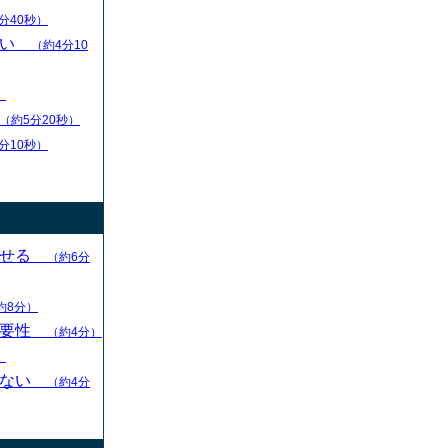
分40秒）
扱い
（約4分10
）
（約5分20秒）
分10秒）
させる
（約6分
約8分）
重要性
（約4分）
）
らない
（約4分