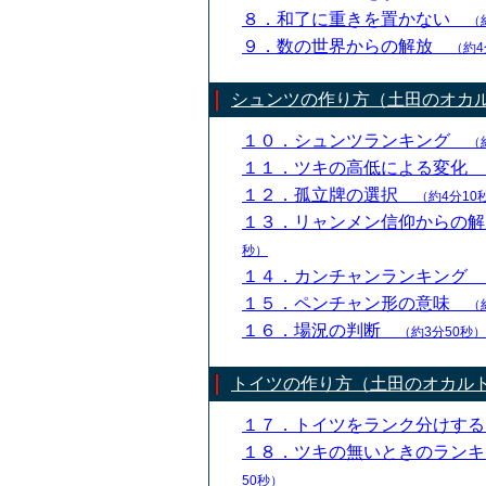
８．和了に重きを置かない
（
９．数の世界からの解放
（約4
シュンツの作り方（土田のオカ
１０．シュンツランキング
（
１１．ツキの高低による変化
１２．孤立牌の選択
（約4分10
１３．リャンメン信仰からの
秒）
１４．カンチャンランキング
１５．ペンチャン形の意味
（
１６．場況の判断
（約3分50秒）
トイツの作り方（土田のオカル
１７．トイツをランク分けす
１８．ツキの無いときのラン
50秒）