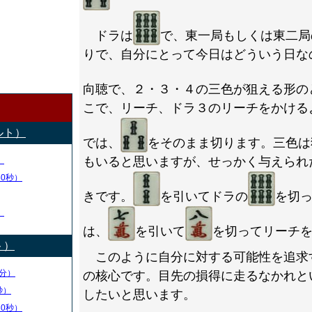
ドラは
で、東一局もしくは東二局
りで、自分にとって今日はどういう日な
向聴で、２・３・４の三色が狙える形の
こで、リーチ、ドラ３のリーチをかける
ルト）
では、
をそのまま切ります。三色は
もいると思いますが、せっかく与えられ
）
50秒）
きです。
を引いてドラの
を切
）
は、
を引いて
を切ってリーチ
ト）
このように自分に対する可能性を追求
分）
の核心です。目先の損得に走るなかれと
秒）
したいと思います。
30秒）