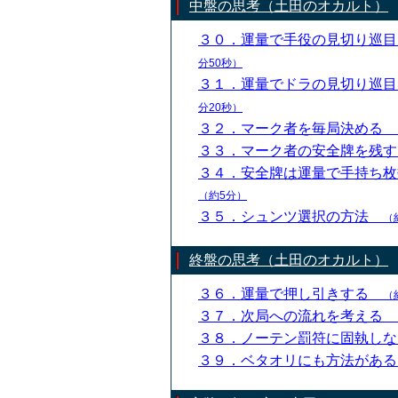
中盤の思考（土田のオカルト）
３０．運量で手役の見切り巡
分50秒）
３１．運量でドラの見切り巡
分20秒）
３２．マーク者を毎局決める
３３．マーク者の安全牌を残
３４．安全牌は運量で手持ち
（約5分）
３５．シュンツ選択の方法
（
終盤の思考（土田のオカルト）
３６．運量で押し引きする
（
３７．次局への流れを考える
３８．ノーテン罰符に固執し
３９．ベタオリにも方法があ