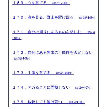
１６９．心を育てる
（約2分20秒）
１７０．海を見る、野山を駆け回る
（約3分10秒）
１７１．自分の周りにあるものを慈しむ
（約2分
50秒）
１７２．自分にある無限の可能性を否定しない
（約3分10秒）
１７３．手牌を育てる
（約4分40秒）
１７４．アガることに固執しない
（約2分40秒）
１７５．放銃しても運は育つ
（約4分30秒）