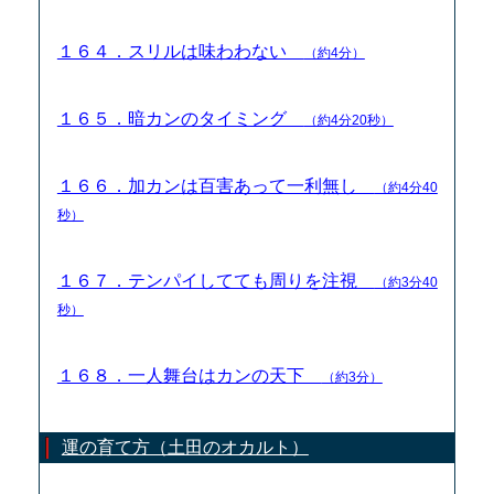
１６４．スリルは味わわない
（約4分）
１６５．暗カンのタイミング
（約4分20秒）
１６６．加カンは百害あって一利無し
（約4分40
秒）
１６７．テンパイしてても周りを注視
（約3分40
秒）
１６８．一人舞台はカンの天下
（約3分）
運の育て方（土田のオカルト）