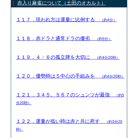
赤入り麻雀について（土田のオカルト）
１１７．現われ方は運量に比例する
（約4分）
１１８．赤ドラと通常ドラの優劣
（約5分）
１１９．４・６の孤立牌を大切に
（約4分20秒）
１２０．優勢時は５中心の手組みを
（約4分20秒）
１２１．３４５、５６７のシュンツが最強
（約5
分20秒）
１２２．運量が低い時は赤と共に死す
（約3分20
秒）