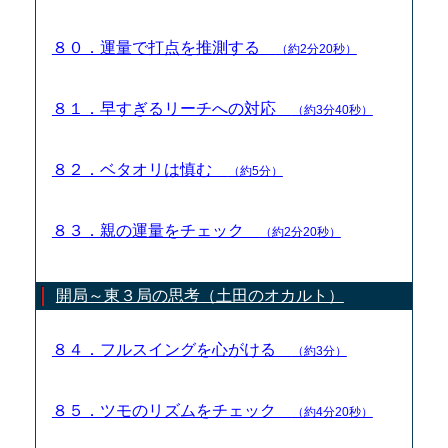
８０．運量で打点を推測する
（約2分20秒）
８１．早すぎるリーチへの対応
（約3分40秒）
８２．ベタオリは慎む
（約5分）
８３．親の運量をチェック
（約2分20秒）
開局～東３局の思考（土田のオカルト）
８４．フルスイングを心がける
（約3分）
８５．ツモのリズムをチェック
（約4分20秒）