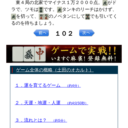
東４局の北家でマイナス１万２０００点。
がド
ラで、ツモは
です。
タンキのリーチはかけず、
を切って、
のノベタンにして
でも引いてく
るのを待ちましょう。
１０２
ゲーム全体の概略（土田のオカルト）
１．運を育てるゲーム
（約4分）
２．天運・地運・人運
（約4分50秒）
３．流れとは？
（約5分）