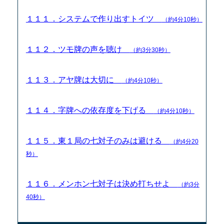
１１１．システムで作り出すトイツ
（約4分10秒）
１１２．ツモ牌の声を聴け
（約3分30秒）
１１３．アヤ牌は大切に
（約4分10秒）
１１４．字牌への依存度を下げる
（約4分10秒）
１１５．東１局の七対子のみは避ける
（約4分20
秒）
１１６．メンホン七対子は決め打ちせよ
（約3分
40秒）