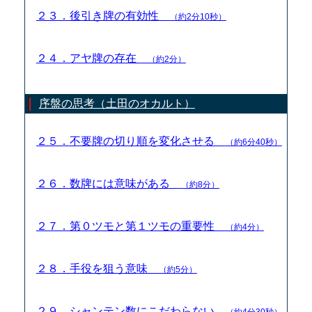
２３．後引き牌の有効性
（約2分10秒）
２４．アヤ牌の存在
（約2分）
序盤の思考（土田のオカルト）
２５．不要牌の切り順を変化させる
（約6分40秒）
２６．数牌には意味がある
（約8分）
２７．第０ツモと第１ツモの重要性
（約4分）
２８．手役を狙う意味
（約5分）
２９．シャンテン数にこだわらない
（約4分30秒）