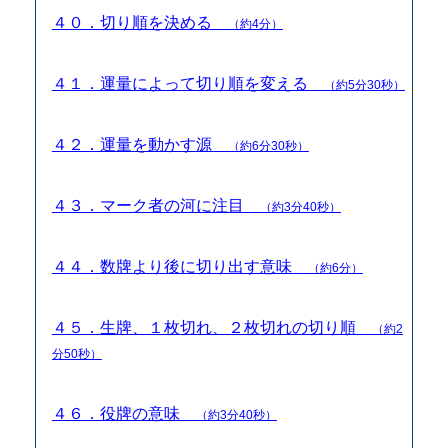
４０．切り順を決める
（約4分）
４１．運量によって切り順を変える
（約5分30秒）
４２．運量を動かす源
（約6分30秒）
４３．マーク者の河に注目
（約3分40秒）
４４．数牌より後に切り出す意味
（約6分）
４５．生牌、１枚切れ、２枚切れの切り順
（約2
分50秒）
４６．役牌の意味
（約3分40秒）