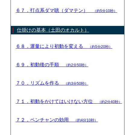
６７．打点系ダマ聴（ダマテン）
（約5分10秒）
仕掛けの基本（土田のオカルト）
６８．運量により初動を変える
（約5分20秒）
６９．初動後の手順
（約2分50秒）
７０．リズムを作る
（約3分50秒）
７１．初動をかけてはいけない方位
（約2分40秒）
７２．ペンチャンの効用
（約4分10秒）