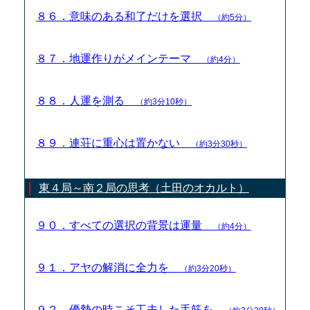
８６．意味のある和了だけを選択
（約5分）
８７．地運作りがメインテーマ
（約4分）
８８．人運を測る
（約3分10秒）
８９．連荘に重心は置かない
（約3分30秒）
東４局～南２局の思考（土田のオカルト）
９０．すべての選択の背景は運量
（約4分）
９１．アヤの解消に全力を
（約3分20秒）
９２．優勢の時こそ工夫した手筋を