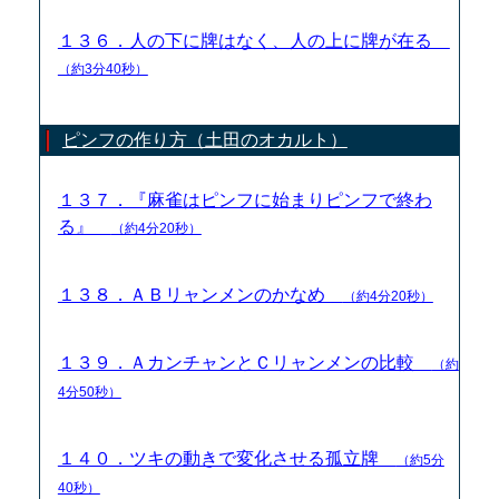
１３６．人の下に牌はなく、人の上に牌が在る
（約3分40秒）
ピンフの作り方（土田のオカルト）
１３７．『麻雀はピンフに始まりピンフで終わ
る』
（約4分20秒）
１３８．ＡＢリャンメンのかなめ
（約4分20秒）
１３９．ＡカンチャンとＣリャンメンの比較
（約
4分50秒）
１４０．ツキの動きで変化させる孤立牌
（約5分
40秒）