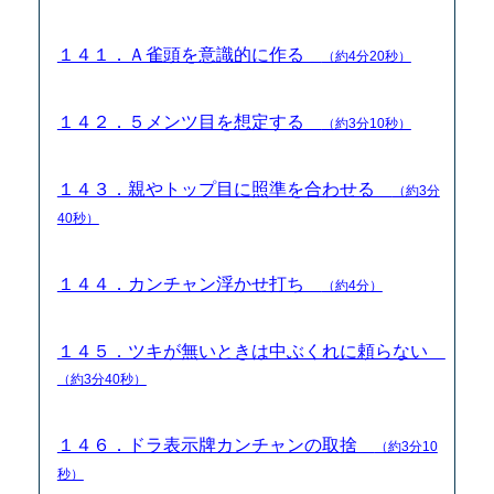
１４１．Ａ雀頭を意識的に作る
（約4分20秒）
１４２．５メンツ目を想定する
（約3分10秒）
１４３．親やトップ目に照準を合わせる
（約3分
40秒）
１４４．カンチャン浮かせ打ち
（約4分）
１４５．ツキが無いときは中ぶくれに頼らない
（約3分40秒）
１４６．ドラ表示牌カンチャンの取捨
（約3分10
秒）