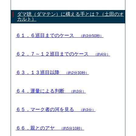
ダマ聴（ダマテン）に構える手とは？（土田のオ
カルト）
６１．６巡目までのケース
（約3分50秒）
６２．７～１２巡目までのケース
（約4分）
６３．１３巡目以降
（約2分30秒）
６４．運量による判断
（約3分）
６５．マーク者の河を見る
（約3分）
６６．親とのアヤ
（約5分10秒）