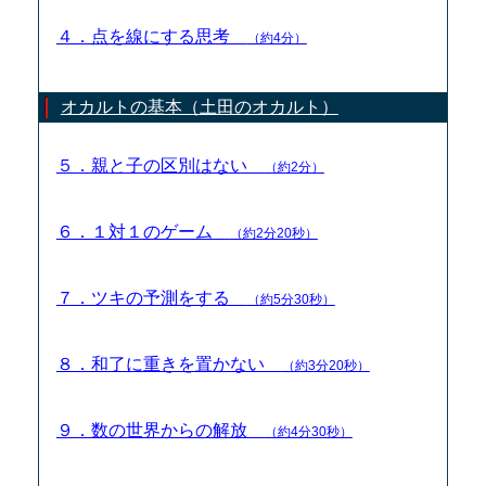
４．点を線にする思考
（約4分）
オカルトの基本（土田のオカルト）
５．親と子の区別はない
（約2分）
６．１対１のゲーム
（約2分20秒）
７．ツキの予測をする
（約5分30秒）
８．和了に重きを置かない
（約3分20秒）
９．数の世界からの解放
（約4分30秒）