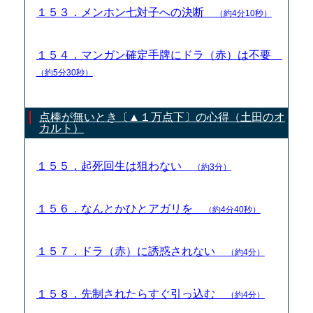
１５３．メンホン七対子への決断
（約4分10秒）
１５４．マンガン確定手牌にドラ（赤）は不要
（約5分30秒）
点棒が無いとき〔▲１万点下〕の心得（土田のオ
カルト）
１５５．起死回生は狙わない
（約3分）
１５６．なんとかひとアガリを
（約4分40秒）
１５７．ドラ（赤）に誘惑されない
（約4分）
１５８．先制されたらすぐ引っ込む
（約4分）