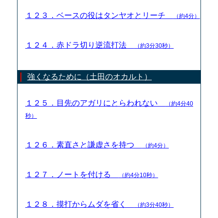
１２３．ベースの役はタンヤオとリーチ
（約4分）
１２４．赤ドラ切り逆流打法
（約3分30秒）
強くなるために（土田のオカルト）
１２５．目先のアガリにとらわれない
（約4分40
秒）
１２６．素直さと謙虚さを持つ
（約4分）
１２７．ノートを付ける
（約4分10秒）
１２８．摸打からムダを省く
（約3分40秒）