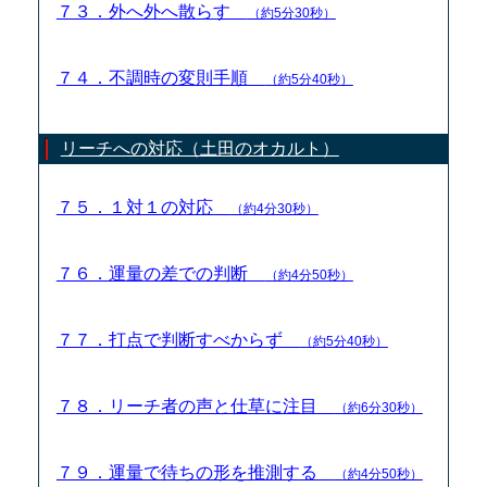
７３．外へ外へ散らす
（約5分30秒）
７４．不調時の変則手順
（約5分40秒）
リーチへの対応（土田のオカルト）
７５．１対１の対応
（約4分30秒）
７６．運量の差での判断
（約4分50秒）
７７．打点で判断すべからず
（約5分40秒）
７８．リーチ者の声と仕草に注目
（約6分30秒）
７９．運量で待ちの形を推測する
（約4分50秒）