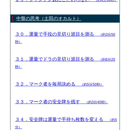
中盤の思考（土田のオカルト）
３０．運量で手役の見切り巡目を測る
（約3分50
秒）
３１．運量でドラの見切り巡目を測る
（約6分20
秒）
３２．マーク者を毎局決める
（約5分50秒）
３３．マーク者の安全牌を残す
（約3分40秒）
３４．安全牌は運量で手持ち枚数を変える
（約5
分）