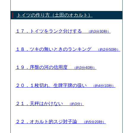
トイツの作り方（土田のオカルト）
１７．トイツをランク分けする
（約3分30秒）
１８．ツキの無いときのランキング
（約2分50秒）
１９．序盤の河の信用度
（約3分40秒）
２０．１枚切れ、生牌字牌の扱い
（約4分10秒）
２１．天秤はかけない
（約3分）
２２．オカルト的スジ対子論
（約5分20秒）