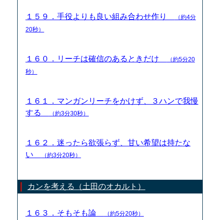
１５９．手役よりも良い組み合わせ作り
（約4分
20秒）
１６０．リーチは確信のあるときだけ
（約5分20
秒）
１６１．マンガンリーチをかけず、３ハンで我慢
する
（約3分30秒）
１６２．迷ったら欲張らず、甘い希望は持たな
い
（約3分20秒）
カンを考える（土田のオカルト）
１６３．そもそも論
（約5分20秒）