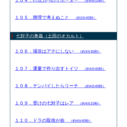
１０４．打点力へのサポーター
（約4分10秒）
１０５．牌理で考えぬこと
（約3分40秒）
七対子の奥義（土田のオカルト）
１０６．場況はアテにしない
（約3分30秒）
１０７．運量で作り出すトイツ
（約4分40秒）
１０８．テンパイしたらリーチ
（約4分40秒）
１０９．受けの七対子はレア
（約4分10秒）
１１０．ドラの取捨が命
（約4分40秒）