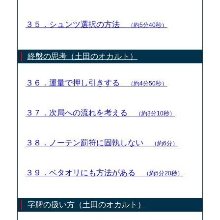
３５．シュンツ選択の方法
（約5分40秒）
終盤の思考（土田のオカルト）
３６．運量で押し引きする
（約4分50秒）
３７．次局への流れを考える
（約3分10秒）
３８．ノーテン罰符に固執しない
（約6分）
３９．ベタオリにも方法がある
（約5分20秒）
字牌の扱い方（土田のオカルト）