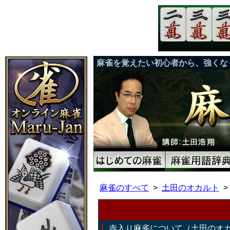
麻雀を覚えたい初心者から、強くな
麻雀のすべて
土田のオカルト
赤入り麻雀について（土田のオ