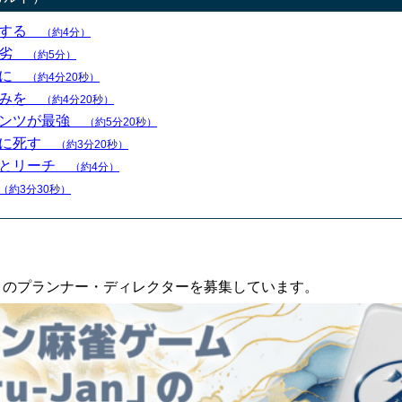
例する
（約4分）
優劣
（約5分）
切に
（約4分20秒）
組みを
（約4分20秒）
ュンツが最強
（約5分20秒）
共に死す
（約3分20秒）
オとリーチ
（約4分）
（約3分30秒）
an」のプランナー・ディレクターを募集しています。