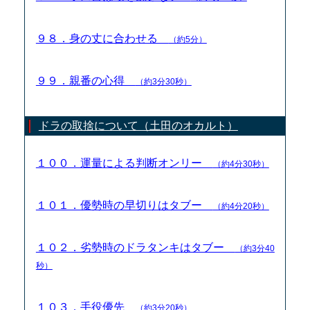
９８．身の丈に合わせる
（約5分）
９９．親番の心得
（約3分30秒）
ドラの取捨について（土田のオカルト）
１００．運量による判断オンリー
（約4分30秒）
１０１．優勢時の早切りはタブー
（約4分20秒）
１０２．劣勢時のドラタンキはタブー
（約3分40
秒）
１０３．手役優先
（約3分20秒）