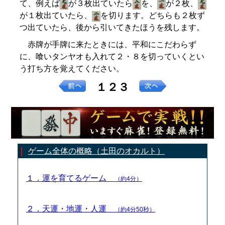
て、例えば
が３枚出ていたら
を、
が２枚、
が１枚出ていたら、
を切ります。どちらも２枚ず
つ出ていたら、後から引いてきたほうを残します。
赤牌が手牌に来たときには、平和にこだわらず
に、喰いタンヤオも入れて２・８を切っていくとい
う打ち方を覚えてください。
１２３
ゲーム全体の概略（土田のオカルト）
１．運を育てるゲーム
（約4分）
２．天運・地運・人運
（約4分50秒）