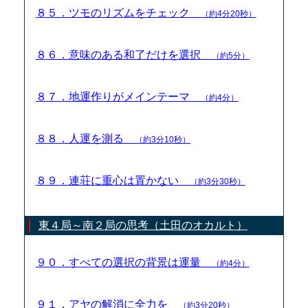
８５．ツモのリズムをチェック
（約4分20秒）
８６．意味のある和了だけを選択
（約5分）
８７．地運作りがメインテーマ
（約4分）
８８．人運を測る
（約3分10秒）
８９．連荘に重心は置かない
（約3分30秒）
東４局～南２局の思考（土田のオカルト）
９０．すべての選択の背景は運量
（約4分）
９１．アヤの解消に全力を
（約3分20秒）