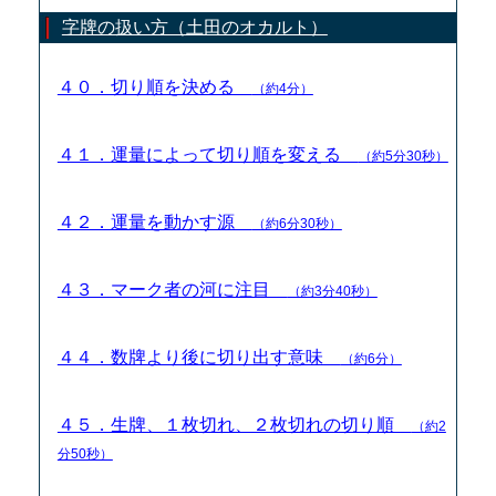
字牌の扱い方（土田のオカルト）
４０．切り順を決める
（約4分）
４１．運量によって切り順を変える
（約5分30秒）
４２．運量を動かす源
（約6分30秒）
４３．マーク者の河に注目
（約3分40秒）
４４．数牌より後に切り出す意味
（約6分）
４５．生牌、１枚切れ、２枚切れの切り順
（約2
分50秒）