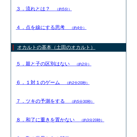
３．流れとは？
（約5分）
４．点を線にする思考
（約4分）
オカルトの基本（土田のオカルト）
５．親と子の区別はない
（約2分）
６．１対１のゲーム
（約2分20秒）
７．ツキの予測をする
（約5分30秒）
８．和了に重きを置かない
（約3分20秒）