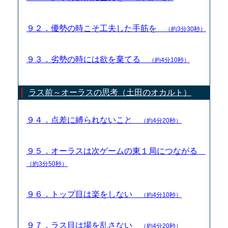
９２．優勢の時こそ工夫した手筋を
（約3分30秒）
９３．劣勢の時には欲を棄てる
（約4分10秒）
ラス前～オーラスの思考（土田のオカルト）
９４．点差に縛られないこと
（約4分20秒）
９５．オーラスは次ゲームの東１局につながる
（約3分50秒）
９６．トップ目は楽をしない
（約4分10秒）
９７．ラス目は場を乱さない
（約4分20秒）