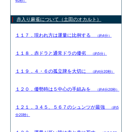
40秒）
赤入り麻雀について（土田のオカルト）
１１７．現われ方は運量に比例する
（約4分）
１１８．赤ドラと通常ドラの優劣
（約5分）
１１９．４・６の孤立牌を大切に
（約4分20秒）
１２０．優勢時は５中心の手組みを
（約4分20秒）
１２１．３４５、５６７のシュンツが最強
（約5
分20秒）