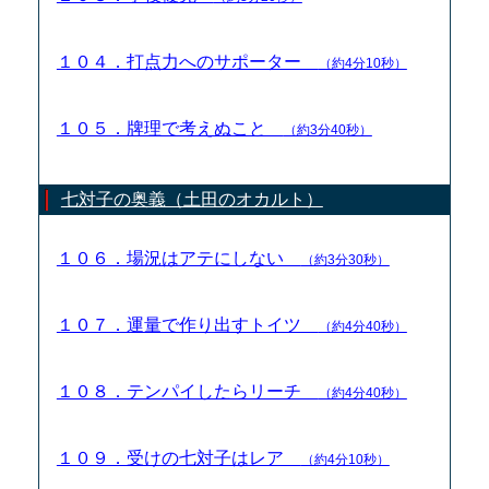
１０４．打点力へのサポーター
（約4分10秒）
１０５．牌理で考えぬこと
（約3分40秒）
七対子の奥義（土田のオカルト）
１０６．場況はアテにしない
（約3分30秒）
１０７．運量で作り出すトイツ
（約4分40秒）
１０８．テンパイしたらリーチ
（約4分40秒）
１０９．受けの七対子はレア
（約4分10秒）