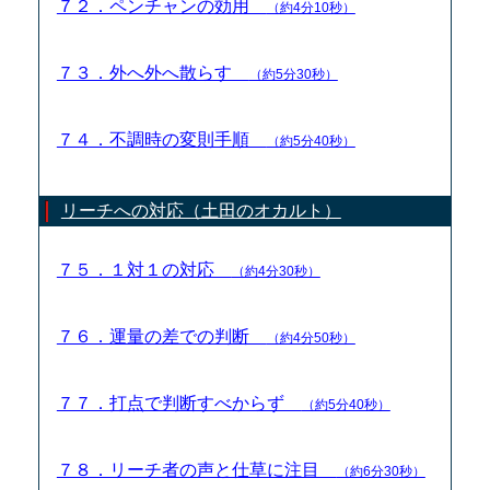
７２．ペンチャンの効用
（約4分10秒）
７３．外へ外へ散らす
（約5分30秒）
７４．不調時の変則手順
（約5分40秒）
リーチへの対応（土田のオカルト）
７５．１対１の対応
（約4分30秒）
７６．運量の差での判断
（約4分50秒）
７７．打点で判断すべからず
（約5分40秒）
７８．リーチ者の声と仕草に注目
（約6分30秒）