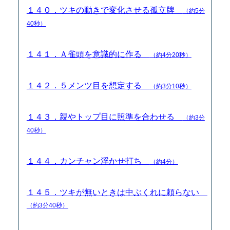
１４０．ツキの動きで変化させる孤立牌
（約5分
40秒）
１４１．Ａ雀頭を意識的に作る
（約4分20秒）
１４２．５メンツ目を想定する
（約3分10秒）
１４３．親やトップ目に照準を合わせる
（約3分
40秒）
１４４．カンチャン浮かせ打ち
（約4分）
１４５．ツキが無いときは中ぶくれに頼らない
（約3分40秒）