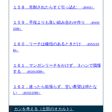
１５８．先制されたらすぐ引っ込む
（約4分）
１５９．手役よりも良い組み合わせ作り
（約4分
20秒）
１６０．リーチは確信のあるときだけ
（約5分20
秒）
１６１．マンガンリーチをかけず、３ハンで我慢
する
（約3分30秒）
１６２．迷ったら欲張らず、甘い希望は持たな
い
（約3分20秒）
カンを考える（土田のオカルト）