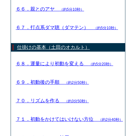
６６．親とのアヤ
（約5分10秒）
６７．打点系ダマ聴（ダマテン）
（約5分10秒）
仕掛けの基本（土田のオカルト）
６８．運量により初動を変える
（約5分20秒）
６９．初動後の手順
（約2分50秒）
７０．リズムを作る
（約3分50秒）
７１．初動をかけてはいけない方位
（約2分40秒）