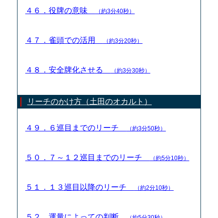
４６．役牌の意味
（約3分40秒）
４７．雀頭での活用
（約3分20秒）
４８．安全牌化させる
（約3分30秒）
リーチのかけ方（土田のオカルト）
４９．６巡目までのリーチ
（約3分50秒）
５０．７～１２巡目までのリーチ
（約5分10秒）
５１．１３巡目以降のリーチ
（約2分10秒）
５２．運量によっての判断
（約5分30秒）