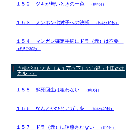
１５２．ツキが無いときの一色
（約4分）
１５３．メンホン七対子への決断
（約4分10秒）
１５４．マンガン確定手牌にドラ（赤）は不要
（約5分30秒）
点棒が無いとき〔▲１万点下〕の心得（土田のオ
カルト）
１５５．起死回生は狙わない
（約3分）
１５６．なんとかひとアガリを
（約4分40秒）
１５７．ドラ（赤）に誘惑されない
（約4分）