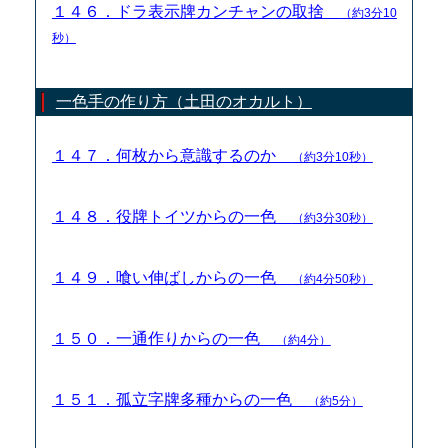
１４６．ドラ表示牌カンチャンの取捨
（約3分10
秒）
一色手の作り方（土田のオカルト）
１４７．何枚から意識するのか
（約3分10秒）
１４８．役牌トイツからの一色
（約3分30秒）
１４９．喰い伸ばしからの一色
（約4分50秒）
１５０．一通作りからの一色
（約4分）
１５１．孤立字牌多種からの一色
（約5分）