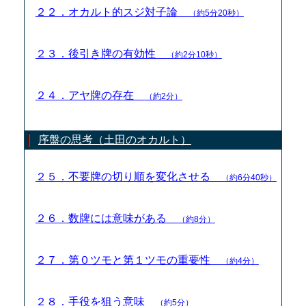
２２．オカルト的スジ対子論
（約5分20秒）
２３．後引き牌の有効性
（約2分10秒）
２４．アヤ牌の存在
（約2分）
序盤の思考（土田のオカルト）
２５．不要牌の切り順を変化させる
（約6分40秒）
２６．数牌には意味がある
（約8分）
２７．第０ツモと第１ツモの重要性
（約4分）
２８．手役を狙う意味
（約5分）