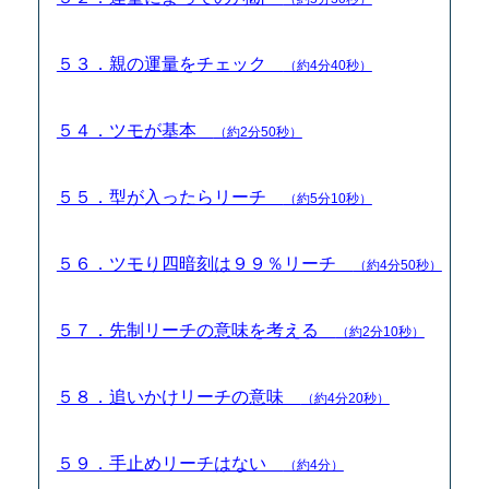
５３．親の運量をチェック
（約4分40秒）
５４．ツモが基本
（約2分50秒）
５５．型が入ったらリーチ
（約5分10秒）
５６．ツモり四暗刻は９９％リーチ
（約4分50秒）
５７．先制リーチの意味を考える
（約2分10秒）
５８．追いかけリーチの意味
（約4分20秒）
５９．手止めリーチはない
（約4分）