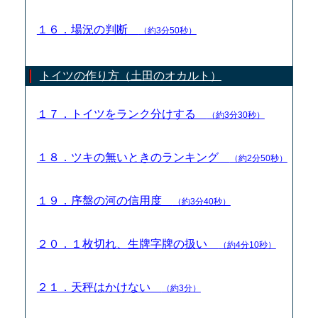
１６．場況の判断
（約3分50秒）
トイツの作り方（土田のオカルト）
１７．トイツをランク分けする
（約3分30秒）
１８．ツキの無いときのランキング
（約2分50秒）
１９．序盤の河の信用度
（約3分40秒）
２０．１枚切れ、生牌字牌の扱い
（約4分10秒）
２１．天秤はかけない
（約3分）