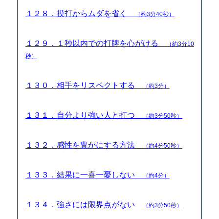
１２８．摸打からムダを省く
（約3分40秒）
１２９．１秒以内での打牌を心がける
（約3分10
秒）
１３０．相手をリスペクトする
（約3分）
１３１．自分より強い人と打つ
（約3分50秒）
１３２．感性を豊かにする方法
（約4分50秒）
１３３．結果に一喜一憂しない
（約4分）
１３４．強さには限界点がない
（約3分50秒）