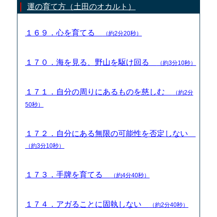
運の育て方（土田のオカルト）
１６９．心を育てる
（約2分20秒）
１７０．海を見る、野山を駆け回る
（約3分10秒）
１７１．自分の周りにあるものを慈しむ
（約2分
50秒）
１７２．自分にある無限の可能性を否定しない
（約3分10秒）
１７３．手牌を育てる
（約4分40秒）
１７４．アガることに固執しない
（約2分40秒）