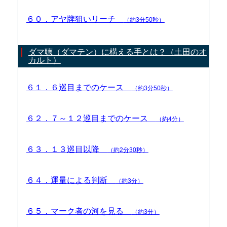
６０．アヤ牌狙いリーチ
（約3分50秒）
ダマ聴（ダマテン）に構える手とは？（土田のオ
カルト）
６１．６巡目までのケース
（約3分50秒）
６２．７～１２巡目までのケース
（約4分）
６３．１３巡目以降
（約2分30秒）
６４．運量による判断
（約3分）
６５．マーク者の河を見る
（約3分）