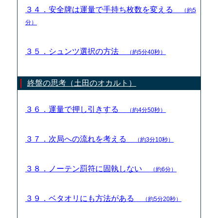
３４．安全牌は運量で手持ち枚数を変える
（約5
分）
３５．シュンツ選択の方法
（約5分40秒）
終盤の思考（土田のオカルト）
３６．運量で押し引きする
（約4分50秒）
３７．次局への流れを考える
（約3分10秒）
３８．ノーテン罰符に固執しない
（約6分）
３９．ベタオリにも方法がある
（約5分20秒）