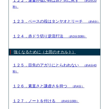
１２２．運量が低い時は赤と共に死す
（約3分20
秒）
１２３．ベースの役はタンヤオとリーチ
（約4分）
１２４．赤ドラ切り逆流打法
（約3分30秒）
強くなるために（土田のオカルト）
１２５．目先のアガリにとらわれない
（約4分40
秒）
１２６．素直さと謙虚さを持つ
（約4分）
１２７．ノートを付ける
（約4分10秒）