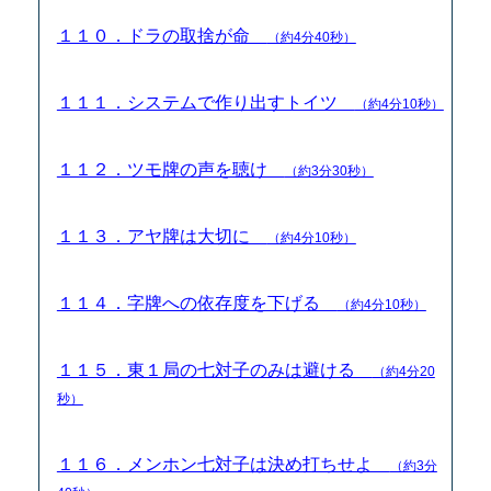
１１０．ドラの取捨が命
（約4分40秒）
１１１．システムで作り出すトイツ
（約4分10秒）
１１２．ツモ牌の声を聴け
（約3分30秒）
１１３．アヤ牌は大切に
（約4分10秒）
１１４．字牌への依存度を下げる
（約4分10秒）
１１５．東１局の七対子のみは避ける
（約4分20
秒）
１１６．メンホン七対子は決め打ちせよ
（約3分