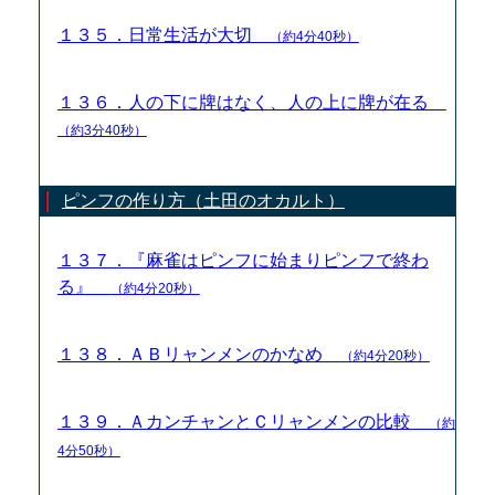
１３５．日常生活が大切
（約4分40秒）
１３６．人の下に牌はなく、人の上に牌が在る
（約3分40秒）
ピンフの作り方（土田のオカルト）
１３７．『麻雀はピンフに始まりピンフで終わ
る』
（約4分20秒）
１３８．ＡＢリャンメンのかなめ
（約4分20秒）
１３９．ＡカンチャンとＣリャンメンの比較
（約
4分50秒）