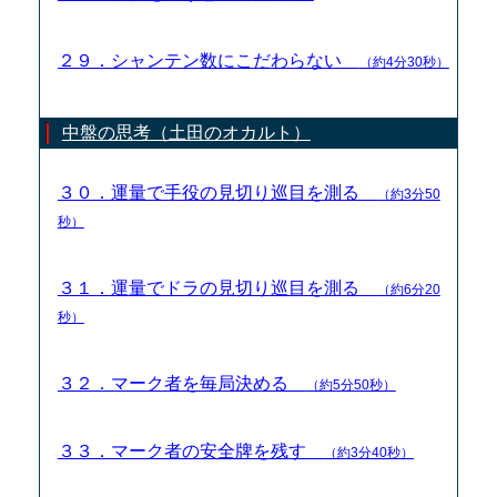
２９．シャンテン数にこだわらない
（約4分30秒）
中盤の思考（土田のオカルト）
３０．運量で手役の見切り巡目を測る
（約3分50
秒）
３１．運量でドラの見切り巡目を測る
（約6分20
秒）
３２．マーク者を毎局決める
（約5分50秒）
３３．マーク者の安全牌を残す
（約3分40秒）