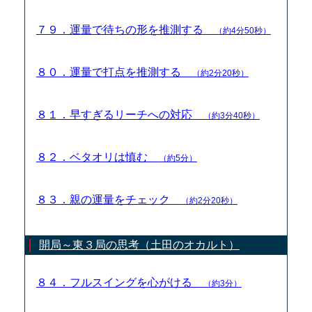
７９．運量で待ちの形を推測する
（約4分50秒）
８０．運量で打点を推測する
（約2分20秒）
８１．早すぎるリーチへの対応
（約3分40秒）
８２．ベタオリは慎む
（約5分）
８３．親の運量をチェック
（約2分20秒）
開局～東３局の思考（土田のオカルト）
８４．フルスイングを心がける
（約3分）