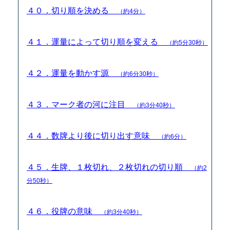
４０．切り順を決める
（約4分）
４１．運量によって切り順を変える
（約5分30秒）
４２．運量を動かす源
（約6分30秒）
４３．マーク者の河に注目
（約3分40秒）
４４．数牌より後に切り出す意味
（約6分）
４５．生牌、１枚切れ、２枚切れの切り順
（約2
分50秒）
４６．役牌の意味
（約3分40秒）