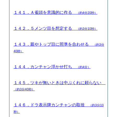
１４１．Ａ雀頭を意識的に作る
（約4分20秒）
１４２．５メンツ目を想定する
（約3分10秒）
１４３．親やトップ目に照準を合わせる
（約3分
40秒）
１４４．カンチャン浮かせ打ち
（約4分）
１４５．ツキが無いときは中ぶくれに頼らない
（約3分40秒）
１４６．ドラ表示牌カンチャンの取捨
（約3分10
秒）