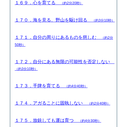
１６９．心を育てる
（約2分20秒）
１７０．海を見る、野山を駆け回る
（約3分10秒）
１７１．自分の周りにあるものを慈しむ
（約2分
50秒）
１７２．自分にある無限の可能性を否定しない
（約3分10秒）
１７３．手牌を育てる
（約4分40秒）
１７４．アガることに固執しない
（約2分40秒）
１７５．放銃しても運は育つ
（約4分30秒）