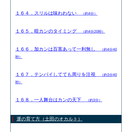
１６４．スリルは味わわない
（約4分）
１６５．暗カンのタイミング
（約4分20秒）
１６６．加カンは百害あって一利無し
（約4分40
秒）
１６７．テンパイしてても周りを注視
（約3分40
秒）
１６８．一人舞台はカンの天下
（約3分）
運の育て方（土田のオカルト）