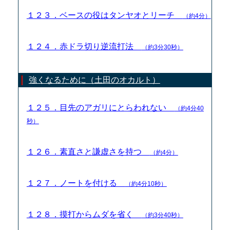
１２３．ベースの役はタンヤオとリーチ
（約4分）
１２４．赤ドラ切り逆流打法
（約3分30秒）
強くなるために（土田のオカルト）
１２５．目先のアガリにとらわれない
（約4分40
秒）
１２６．素直さと謙虚さを持つ
（約4分）
１２７．ノートを付ける
（約4分10秒）
１２８．摸打からムダを省く
（約3分40秒）