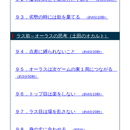
９３．劣勢の時には欲を棄てる
（約4分10秒）
ラス前～オーラスの思考（土田のオカルト）
９４．点差に縛られないこと
（約4分20秒）
９５．オーラスは次ゲームの東１局につながる
（約3分50秒）
９６．トップ目は楽をしない
（約4分10秒）
９７．ラス目は場を乱さない
（約4分20秒）
９８．身の丈に合わせる
（約5分）