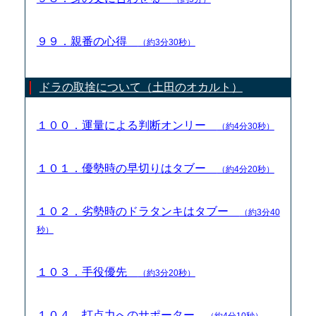
９９．親番の心得
（約3分30秒）
ドラの取捨について（土田のオカルト）
１００．運量による判断オンリー
（約4分30秒）
１０１．優勢時の早切りはタブー
（約4分20秒）
１０２．劣勢時のドラタンキはタブー
（約3分40
秒）
１０３．手役優先
（約3分20秒）
１０４．打点力へのサポーター
（約4分10秒）