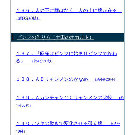
１３６．人の下に牌はなく、人の上に牌が在る
（約3分40秒）
ピンフの作り方（土田のオカルト）
１３７．『麻雀はピンフに始まりピンフで終わ
る』
（約4分20秒）
１３８．ＡＢリャンメンのかなめ
（約4分20秒）
１３９．ＡカンチャンとＣリャンメンの比較
（約
4分50秒）
１４０．ツキの動きで変化させる孤立牌
（約5分
40秒）