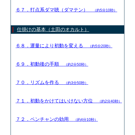
６７．打点系ダマ聴（ダマテン）
（約5分10秒）
仕掛けの基本（土田のオカルト）
６８．運量により初動を変える
（約5分20秒）
６９．初動後の手順
（約2分50秒）
７０．リズムを作る
（約3分50秒）
７１．初動をかけてはいけない方位
（約2分40秒）
７２．ペンチャンの効用
（約4分10秒）