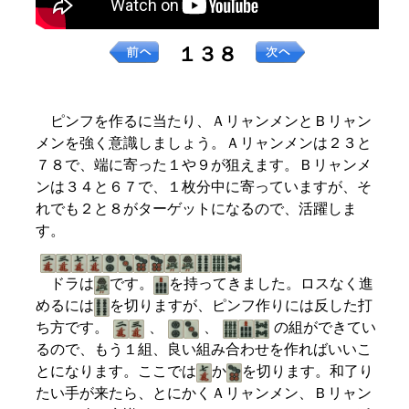
１３８
ピンフを作るに当たり、ＡリャンメンとＢリャン
メンを強く意識しましょう。Ａリャンメンは２３と
７８で、端に寄った１や９が狙えます。Ｂリャンメ
ンは３４と６７で、１枚分中に寄っていますが、そ
れでも２と８がターゲットになるので、活躍しま
す。
ドラは
です。
を持ってきました。ロスなく進
めるには
を切りますが、ピンフ作りには反した打
ち方です。
、
、
の組ができてい
るので、もう１組、良い組み合わせを作ればいいこ
とになります。ここでは
か
を切ります。和了り
たい手が来たら、とにかくＡリャンメン、Ｂリャン