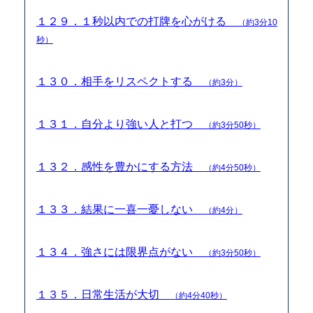
１２９．１秒以内での打牌を心がける
（約3分10
秒）
１３０．相手をリスペクトする
（約3分）
１３１．自分より強い人と打つ
（約3分50秒）
１３２．感性を豊かにする方法
（約4分50秒）
１３３．結果に一喜一憂しない
（約4分）
１３４．強さには限界点がない
（約3分50秒）
１３５．日常生活が大切
（約4分40秒）