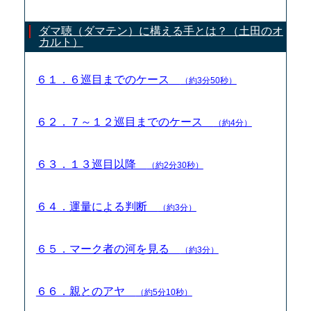
ダマ聴（ダマテン）に構える手とは？（土田のオ
カルト）
６１．６巡目までのケース
（約3分50秒）
６２．７～１２巡目までのケース
（約4分）
６３．１３巡目以降
（約2分30秒）
６４．運量による判断
（約3分）
６５．マーク者の河を見る
（約3分）
６６．親とのアヤ
（約5分10秒）