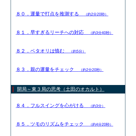
８０．運量で打点を推測する
（約2分20秒）
８１．早すぎるリーチへの対応
（約3分40秒）
８２．ベタオリは慎む
（約5分）
８３．親の運量をチェック
（約2分20秒）
開局～東３局の思考（土田のオカルト）
８４．フルスイングを心がける
（約3分）
８５．ツモのリズムをチェック
（約4分20秒）