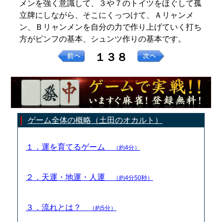
メンを強く意識して、３や７のトイツをほぐして孤
立牌にしながら、そこにくっつけて、Ａリャンメ
ン、Ｂリャンメンを自分の力で作り上げていく打ち
方がピンフの基本、シュンツ作りの基本です。
１３８
ゲーム全体の概略（土田のオカルト）
１．運を育てるゲーム
（約4分）
２．天運・地運・人運
（約4分50秒）
３．流れとは？
（約5分）