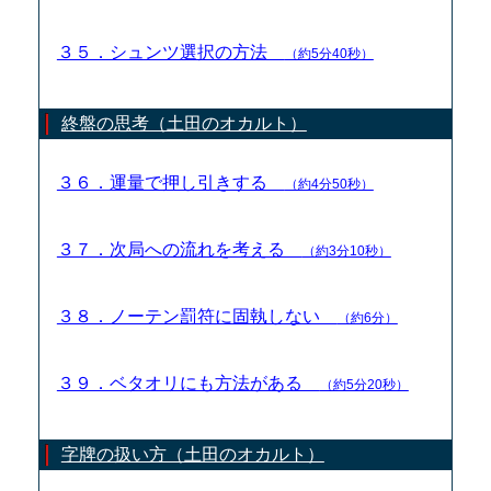
３５．シュンツ選択の方法
（約5分40秒）
終盤の思考（土田のオカルト）
３６．運量で押し引きする
（約4分50秒）
３７．次局への流れを考える
（約3分10秒）
３８．ノーテン罰符に固執しない
（約6分）
３９．ベタオリにも方法がある
（約5分20秒）
字牌の扱い方（土田のオカルト）