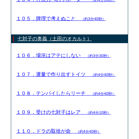
１０５．牌理で考えぬこと
（約3分40秒）
七対子の奥義（土田のオカルト）
１０６．場況はアテにしない
（約3分30秒）
１０７．運量で作り出すトイツ
（約4分40秒）
１０８．テンパイしたらリーチ
（約4分40秒）
１０９．受けの七対子はレア
（約4分10秒）
１１０．ドラの取捨が命
（約4分40秒）