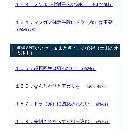
１５３．メンホン七対子への決断
（約4分10秒）
１５４．マンガン確定手牌にドラ（赤）は不要
（約5分30秒）
点棒が無いとき〔▲１万点下〕の心得（土田のオ
カルト）
１５５．起死回生は狙わない
（約3分）
１５６．なんとかひとアガリを
（約4分40秒）
１５７．ドラ（赤）に誘惑されない
（約4分）
１５８．先制されたらすぐ引っ込む
（約4分）