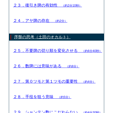
２３．後引き牌の有効性
（約2分10秒）
２４．アヤ牌の存在
（約2分）
序盤の思考（土田のオカルト）
２５．不要牌の切り順を変化させる
（約6分40秒）
２６．数牌には意味がある
（約8分）
２７．第０ツモと第１ツモの重要性
（約4分）
２８．手役を狙う意味
（約5分）
２９．シャンテン数にこだわらない
（約4分30秒）