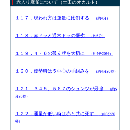
赤入り麻雀について（土田のオカルト）
１１７．現われ方は運量に比例する
（約4分）
１１８．赤ドラと通常ドラの優劣
（約5分）
１１９．４・６の孤立牌を大切に
（約4分20秒）
１２０．優勢時は５中心の手組みを
（約4分20秒）
１２１．３４５、５６７のシュンツが最強
（約5
分20秒）
１２２．運量が低い時は赤と共に死す
（約3分20
秒）