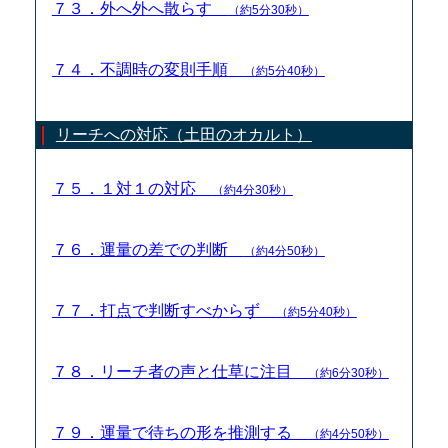
７３．外へ外へ散らす
（約5分30秒）
７４．不調時の変則手順
（約5分40秒）
リーチへの対応（土田のオカルト）
７５．１対１の対応
（約4分30秒）
７６．運量の差での判断
（約4分50秒）
７７．打点で判断すべからず
（約5分40秒）
７８．リーチ者の声と仕草に注目
（約6分30秒）
７９．運量で待ちの形を推測する
（約4分50秒）