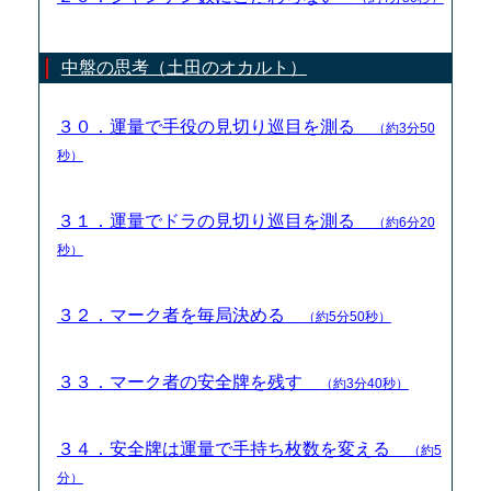
中盤の思考（土田のオカルト）
３０．運量で手役の見切り巡目を測る
（約3分50
秒）
３１．運量でドラの見切り巡目を測る
（約6分20
秒）
３２．マーク者を毎局決める
（約5分50秒）
３３．マーク者の安全牌を残す
（約3分40秒）
３４．安全牌は運量で手持ち枚数を変える
（約5
分）