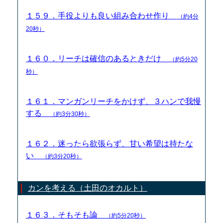
１５９．手役よりも良い組み合わせ作り
（約4分
20秒）
１６０．リーチは確信のあるときだけ
（約5分20
秒）
１６１．マンガンリーチをかけず、３ハンで我慢
する
（約3分30秒）
１６２．迷ったら欲張らず、甘い希望は持たな
い
（約3分20秒）
カンを考える（土田のオカルト）
１６３．そもそも論
（約5分20秒）