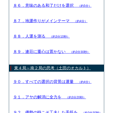
８６．意味のある和了だけを選択
（約5分）
８７．地運作りがメインテーマ
（約4分）
８８．人運を測る
（約3分10秒）
８９．連荘に重心は置かない
（約3分30秒）
東４局～南２局の思考（土田のオカルト）
９０．すべての選択の背景は運量
（約4分）
９１．アヤの解消に全力を
（約3分20秒）
９２．優勢の時こそ工夫した手筋を
（約3分30秒）