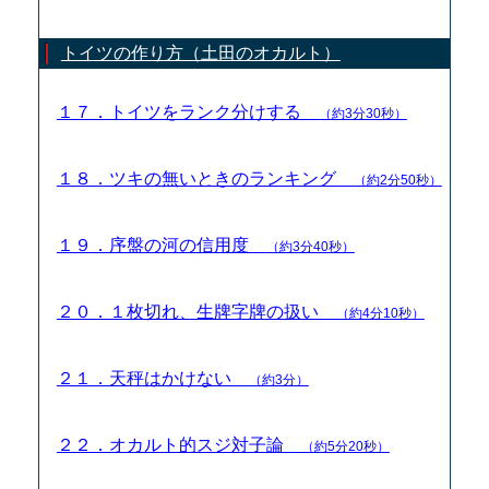
トイツの作り方（土田のオカルト）
１７．トイツをランク分けする
（約3分30秒）
１８．ツキの無いときのランキング
（約2分50秒）
１９．序盤の河の信用度
（約3分40秒）
２０．１枚切れ、生牌字牌の扱い
（約4分10秒）
２１．天秤はかけない
（約3分）
２２．オカルト的スジ対子論
（約5分20秒）