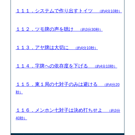
１１１．システムで作り出すトイツ
（約4分10秒）
１１２．ツモ牌の声を聴け
（約3分30秒）
１１３．アヤ牌は大切に
（約4分10秒）
１１４．字牌への依存度を下げる
（約4分10秒）
１１５．東１局の七対子のみは避ける
（約4分20
秒）
１１６．メンホン七対子は決め打ちせよ
（約3分
40秒）