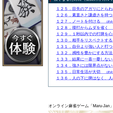
１２５．目先のアガリにとら
１２６．素直さと謙虚さを持
１２７．ノートを付ける
（約4
１２８．摸打からムダを省く
１２９．１秒以内での打牌を
１３０．相手をリスペクトす
１３１．自分より強い人と打
１３２．感性を豊かにする方
１３３．結果に一喜一憂しな
１３４．強さには限界点がな
１３５．日常生活が大切
（約4
１３６．人の下に牌はなく、
オンライン麻雀ゲーム「Maru-J