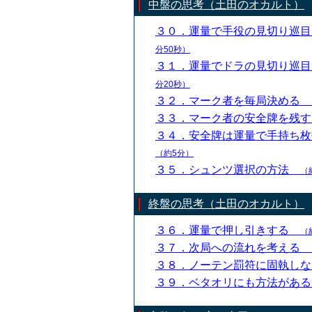
中盤の思考（土田のオカルト）
３０．運量で手役の見切り巡
分50秒）
３１．運量でドラの見切り巡
分20秒）
３２．マーク者を毎局決める
３３．マーク者の安全牌を残
３４．安全牌は運量で手持ち
（約5分）
３５．シュンツ選択の方法
（
終盤の思考（土田のオカルト）
３６．運量で押し引きする
（
３７．次局への流れを考える
３８．ノーテン罰符に固執し
３９．ベタオリにも方法があ