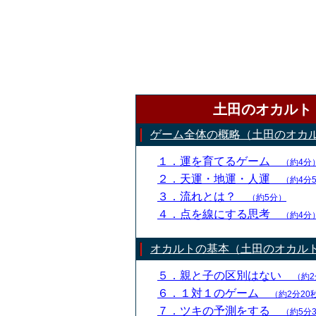
土田のオカルト
ゲーム全体の概略（土田のオカ
１．運を育てるゲーム
（約4分
２．天運・地運・人運
（約4分
３．流れとは？
（約5分）
４．点を線にする思考
（約4分
オカルトの基本（土田のオカル
５．親と子の区別はない
（約2
６．１対１のゲーム
（約2分20
７．ツキの予測をする
（約5分