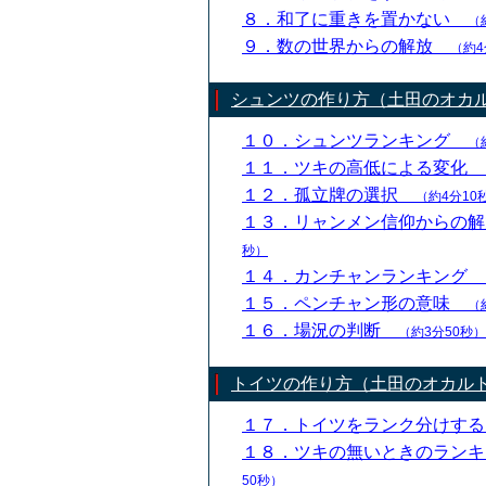
８．和了に重きを置かない
（
９．数の世界からの解放
（約4
シュンツの作り方（土田のオカ
１０．シュンツランキング
（
１１．ツキの高低による変化
１２．孤立牌の選択
（約4分10
１３．リャンメン信仰からの
秒）
１４．カンチャンランキング
１５．ペンチャン形の意味
（
１６．場況の判断
（約3分50秒）
トイツの作り方（土田のオカル
１７．トイツをランク分けす
１８．ツキの無いときのラン
50秒）