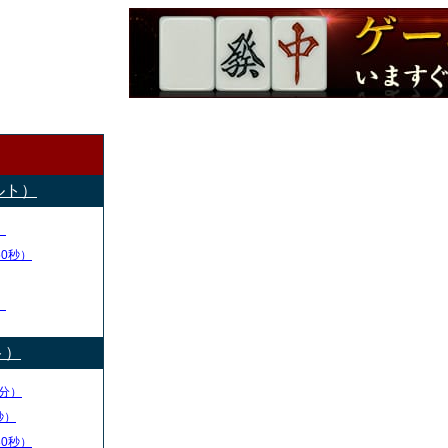
ルト）
）
50秒）
）
ト）
分）
秒）
30秒）