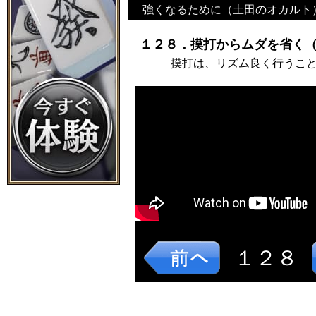
強くなるために（土田のオカルト
１２８．摸打からムダを省く（
摸打は、リズム良く行うこ
１２８