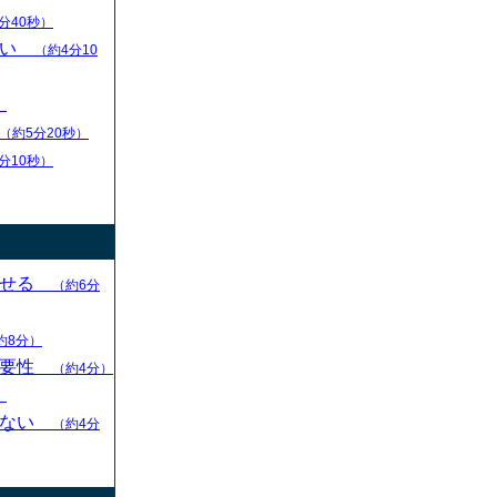
分40秒）
扱い
（約4分10
）
（約5分20秒）
分10秒）
させる
（約6分
約8分）
重要性
（約4分）
）
らない
（約4分