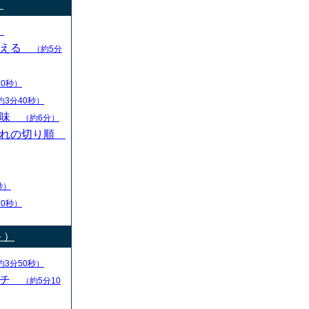
）
）
変える
（約5分
30秒）
約3分40秒）
意味
（約6分）
切れの切り順
秒）
30秒）
ト）
約3分50秒）
ーチ
（約5分10