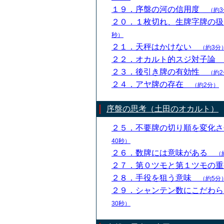
１９．序盤の河の信用度
（約3
２０．１枚切れ、生牌字牌の
秒）
２１．天秤はかけない
（約3分
２２．オカルト的スジ対子論
２３．後引き牌の有効性
（約2
２４．アヤ牌の存在
（約2分）
序盤の思考（土田のオカルト）
２５．不要牌の切り順を変化
40秒）
２６．数牌には意味がある
（
２７．第０ツモと第１ツモの
２８．手役を狙う意味
（約5分
２９．シャンテン数にこだわ
30秒）