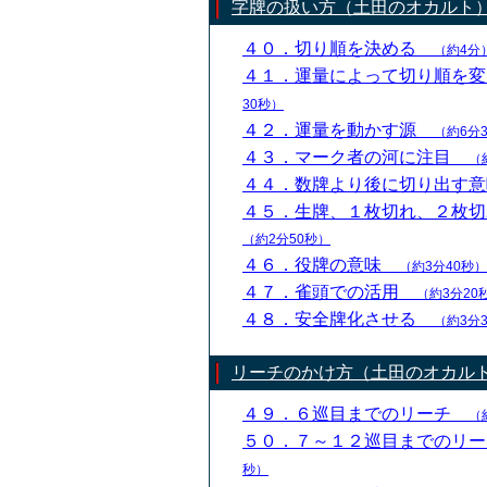
字牌の扱い方（土田のオカルト
４０．切り順を決める
（約4分
４１．運量によって切り順を
30秒）
４２．運量を動かす源
（約6分
４３．マーク者の河に注目
（
４４．数牌より後に切り出す
４５．生牌、１枚切れ、２枚
（約2分50秒）
４６．役牌の意味
（約3分40秒）
４７．雀頭での活用
（約3分20
４８．安全牌化させる
（約3分
リーチのかけ方（土田のオカル
４９．６巡目までのリーチ
（
５０．７～１２巡目までのリ
秒）