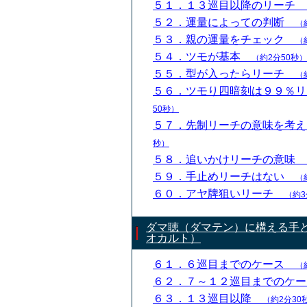
５１．１３巡目以降のリーチ
５２．運量によっての判断
（
５３．親の運量をチェック
（
５４．ツモが基本
（約2分50秒）
５５．型が入ったらリーチ
（
５６．ツモり四暗刻は９９％
50秒）
５７．先制リーチの意味を考
秒）
５８．追いかけリーチの意味
５９．手止めリーチはない
（
６０．アヤ牌狙いリーチ
（約3
ダマ聴（ダマテン）に構える手
オカルト）
６１．６巡目までのケース
（
６２．７～１２巡目までのケ
６３．１３巡目以降
（約2分30