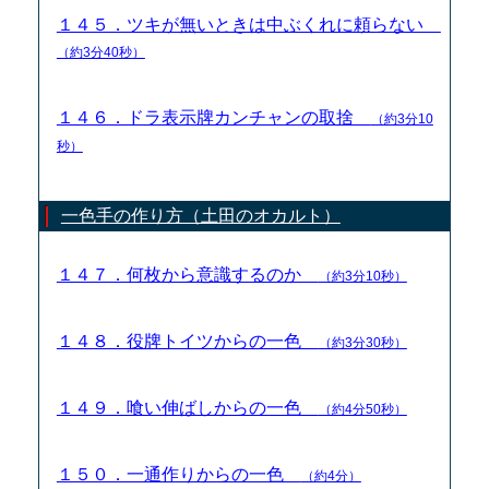
１４５．ツキが無いときは中ぶくれに頼らない
（約3分40秒）
１４６．ドラ表示牌カンチャンの取捨
（約3分10
秒）
一色手の作り方（土田のオカルト）
１４７．何枚から意識するのか
（約3分10秒）
１４８．役牌トイツからの一色
（約3分30秒）
１４９．喰い伸ばしからの一色
（約4分50秒）
１５０．一通作りからの一色
（約4分）