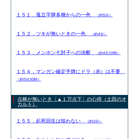
１５１．孤立字牌多種からの一色
（約5分）
１５２．ツキが無いときの一色
（約4分）
１５３．メンホン七対子への決断
（約4分10秒）
１５４．マンガン確定手牌にドラ（赤）は不要
（約5分30秒）
点棒が無いとき〔▲１万点下〕の心得（土田のオ
カルト）
１５５．起死回生は狙わない
（約3分）