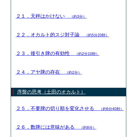
２１．天秤はかけない
（約3分）
２２．オカルト的スジ対子論
（約5分20秒）
２３．後引き牌の有効性
（約2分10秒）
２４．アヤ牌の存在
（約2分）
序盤の思考（土田のオカルト）
２５．不要牌の切り順を変化させる
（約6分40秒）
２６．数牌には意味がある
（約8分）