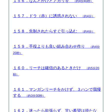
１５６．なんとかひとアガリを
（約4分40秒）
１５７．ドラ（赤）に誘惑されない
（約4分）
１５８．先制されたらすぐ引っ込む
（約4分）
１５９．手役よりも良い組み合わせ作り
（約4分
20秒）
１６０．リーチは確信のあるときだけ
（約5分20
秒）
１６１．マンガンリーチをかけず、３ハンで我慢
する
（約3分30秒）
１６２．迷ったら欲張らず、甘い希望は持たな