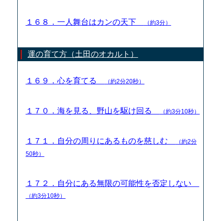
１６８．一人舞台はカンの天下
（約3分）
運の育て方（土田のオカルト）
１６９．心を育てる
（約2分20秒）
１７０．海を見る、野山を駆け回る
（約3分10秒）
１７１．自分の周りにあるものを慈しむ
（約2分
50秒）
１７２．自分にある無限の可能性を否定しない
（約3分10秒）