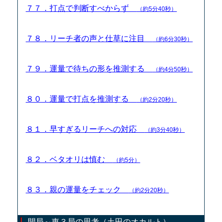
７７．打点で判断すべからず
（約5分40秒）
７８．リーチ者の声と仕草に注目
（約6分30秒）
７９．運量で待ちの形を推測する
（約4分50秒）
８０．運量で打点を推測する
（約2分20秒）
８１．早すぎるリーチへの対応
（約3分40秒）
８２．ベタオリは慎む
（約5分）
８３．親の運量をチェック
（約2分20秒）
開局～東３局の思考（土田のオカルト）