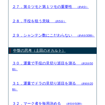
２７．第０ツモと第１ツモの重要性
（約4分）
２８．手役を狙う意味
（約5分）
２９．シャンテン数にこだわらない
（約4分30秒）
中盤の思考（土田のオカルト）
３０．運量で手役の見切り巡目を測る
（約3分50
秒）
３１．運量でドラの見切り巡目を測る
（約6分20
秒）
３２．マーク者を毎局決める
（約5分50秒）