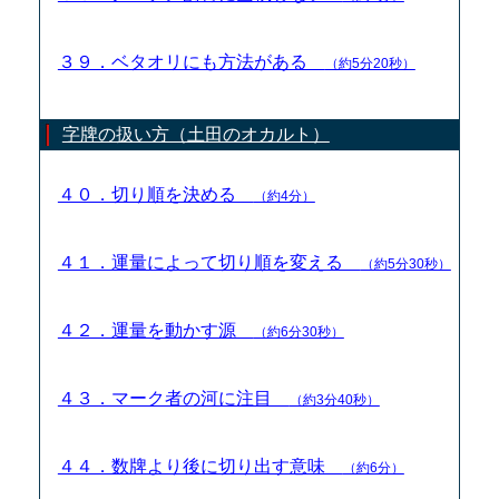
３９．ベタオリにも方法がある
（約5分20秒）
字牌の扱い方（土田のオカルト）
４０．切り順を決める
（約4分）
４１．運量によって切り順を変える
（約5分30秒）
４２．運量を動かす源
（約6分30秒）
４３．マーク者の河に注目
（約3分40秒）
４４．数牌より後に切り出す意味
（約6分）