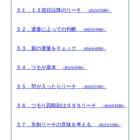
５１．１３巡目以降のリーチ
（約2分10秒）
５２．運量によっての判断
（約5分30秒）
５３．親の運量をチェック
（約4分40秒）
５４．ツモが基本
（約2分50秒）
５５．型が入ったらリーチ
（約5分10秒）
５６．ツモり四暗刻は９９％リーチ
（約4分50秒）
５７．先制リーチの意味を考える
（約2分10秒）