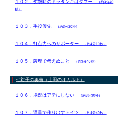
１０２．劣勢時のドラタンキはタブー
（約3分40
秒）
１０３．手役優先
（約3分20秒）
１０４．打点力へのサポーター
（約4分10秒）
１０５．牌理で考えぬこと
（約3分40秒）
七対子の奥義（土田のオカルト）
１０６．場況はアテにしない
（約3分30秒）
１０７．運量で作り出すトイツ
（約4分40秒）