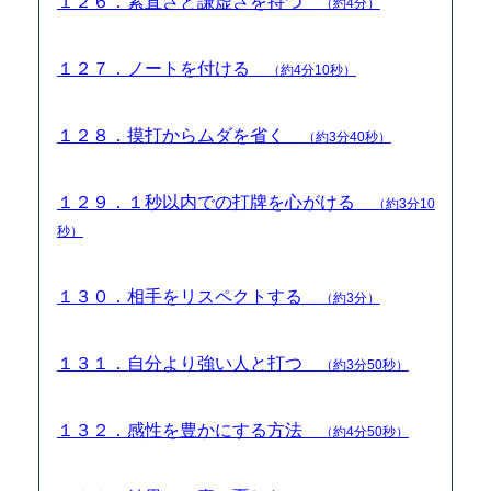
１２６．素直さと謙虚さを持つ
（約4分）
１２７．ノートを付ける
（約4分10秒）
１２８．摸打からムダを省く
（約3分40秒）
１２９．１秒以内での打牌を心がける
（約3分10
秒）
１３０．相手をリスペクトする
（約3分）
１３１．自分より強い人と打つ
（約3分50秒）
１３２．感性を豊かにする方法
（約4分50秒）