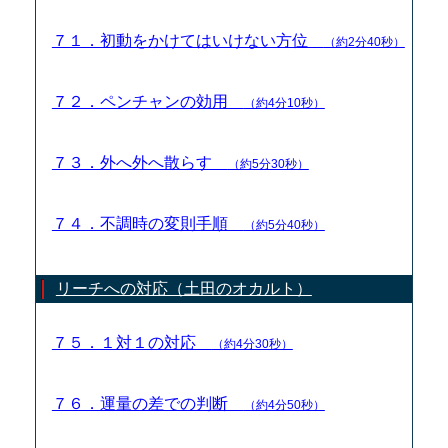
７１．初動をかけてはいけない方位
（約2分40秒）
７２．ペンチャンの効用
（約4分10秒）
７３．外へ外へ散らす
（約5分30秒）
７４．不調時の変則手順
（約5分40秒）
リーチへの対応（土田のオカルト）
７５．１対１の対応
（約4分30秒）
７６．運量の差での判断
（約4分50秒）