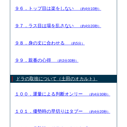
９６．トップ目は楽をしない
（約4分10秒）
９７．ラス目は場を乱さない
（約4分20秒）
９８．身の丈に合わせる
（約5分）
９９．親番の心得
（約3分30秒）
ドラの取捨について（土田のオカルト）
１００．運量による判断オンリー
（約4分30秒）
１０１．優勢時の早切りはタブー
（約4分20秒）