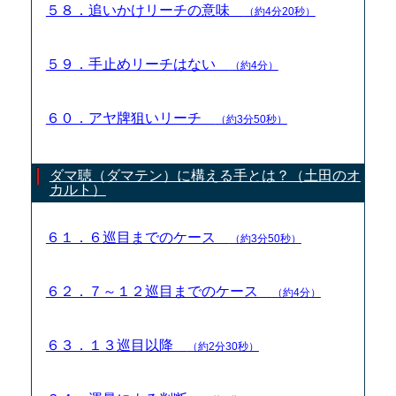
５８．追いかけリーチの意味
（約4分20秒）
５９．手止めリーチはない
（約4分）
６０．アヤ牌狙いリーチ
（約3分50秒）
ダマ聴（ダマテン）に構える手とは？（土田のオ
カルト）
６１．６巡目までのケース
（約3分50秒）
６２．７～１２巡目までのケース
（約4分）
６３．１３巡目以降
（約2分30秒）