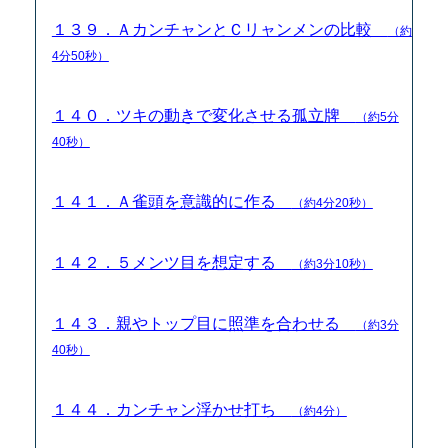
１３９．ＡカンチャンとＣリャンメンの比較
（約
4分50秒）
１４０．ツキの動きで変化させる孤立牌
（約5分
40秒）
１４１．Ａ雀頭を意識的に作る
（約4分20秒）
１４２．５メンツ目を想定する
（約3分10秒）
１４３．親やトップ目に照準を合わせる
（約3分
40秒）
１４４．カンチャン浮かせ打ち
（約4分）