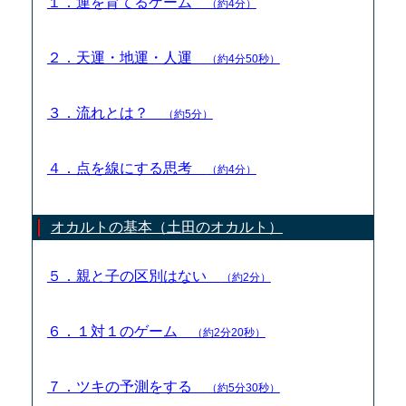
１．運を育てるゲーム
（約4分）
２．天運・地運・人運
（約4分50秒）
３．流れとは？
（約5分）
４．点を線にする思考
（約4分）
オカルトの基本（土田のオカルト）
５．親と子の区別はない
（約2分）
６．１対１のゲーム
（約2分20秒）
７．ツキの予測をする
（約5分30秒）