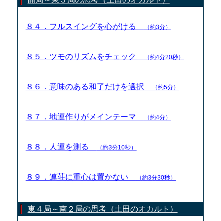
８４．フルスイングを心がける
（約3分）
８５．ツモのリズムをチェック
（約4分20秒）
８６．意味のある和了だけを選択
（約5分）
８７．地運作りがメインテーマ
（約4分）
８８．人運を測る
（約3分10秒）
８９．連荘に重心は置かない
（約3分30秒）
東４局～南２局の思考（土田のオカルト）