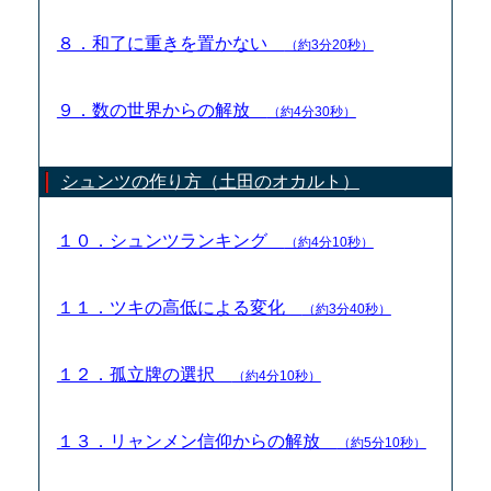
８．和了に重きを置かない
（約3分20秒）
９．数の世界からの解放
（約4分30秒）
シュンツの作り方（土田のオカルト）
１０．シュンツランキング
（約4分10秒）
１１．ツキの高低による変化
（約3分40秒）
１２．孤立牌の選択
（約4分10秒）
１３．リャンメン信仰からの解放
（約5分10秒）