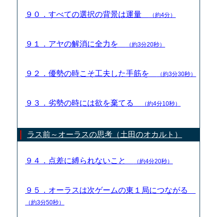
９０．すべての選択の背景は運量
（約4分）
９１．アヤの解消に全力を
（約3分20秒）
９２．優勢の時こそ工夫した手筋を
（約3分30秒）
９３．劣勢の時には欲を棄てる
（約4分10秒）
ラス前～オーラスの思考（土田のオカルト）
９４．点差に縛られないこと
（約4分20秒）
９５．オーラスは次ゲームの東１局につながる
（約3分50秒）