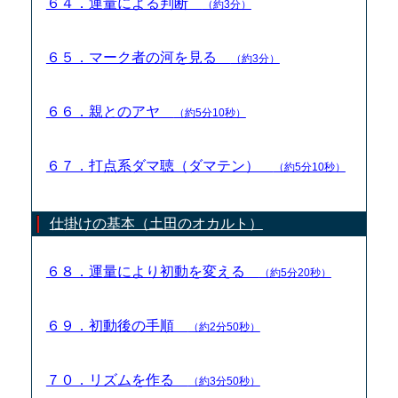
６４．運量による判断
（約3分）
６５．マーク者の河を見る
（約3分）
６６．親とのアヤ
（約5分10秒）
６７．打点系ダマ聴（ダマテン）
（約5分10秒）
仕掛けの基本（土田のオカルト）
６８．運量により初動を変える
（約5分20秒）
６９．初動後の手順
（約2分50秒）
７０．リズムを作る
（約3分50秒）