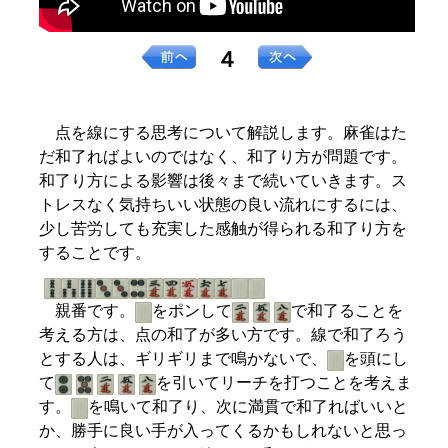
４
点を線にする思考について解説します。麻雀はた
だ和了ればよいのではなく、和了り方が問題です。
和了り方による影響は後々まで続いていきます。ス
トレスなく気持ちいい状態の良い流れにするには、
少し苦労しても充実した感触が得られる和了り方を
することです。
親番です。
をポンして
で和了ることを
考える方は、点の和了が多い方です。線で和了ろう
とする人は、ギリギリまで鳴かないで、
を頭にし
て
を引いてリーチを打つことを考えま
す。
を鳴いて和了り、次に満貫で和了ればいいと
か、勝手に良い手が入ってくるかもしれないと思っ