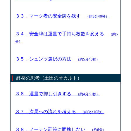
３３．マーク者の安全牌を残す
（約3分40秒）
３４．安全牌は運量で手持ち枚数を変える
（約5
分）
３５．シュンツ選択の方法
（約5分40秒）
終盤の思考（土田のオカルト）
３６．運量で押し引きする
（約4分50秒）
３７．次局への流れを考える
（約3分10秒）
３８．ノーテン罰符に固執しない
（約6分）