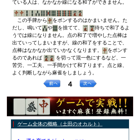
ている人は、なかなか線になる和了ができません。
この手牌から
をポンするのはかまいません。た
だし、鳴いて
や
を捨てて、
待ちで和了るよ
うでは線になりません。点の和了で増やした点棒は
出ていってしまいますが、線の和了をすることで、
点棒はなかなか出ていかなくなります。
をポンす
るのであれば
を切って混一色にするなど、一
苦労、一工夫、一手間かけて和了ります。点と線、
よく判断しながら麻雀をしましょう。
４
ゲーム全体の概略（土田のオカルト）