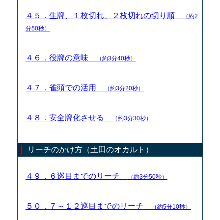
４５．生牌、１枚切れ、２枚切れの切り順
（約2
分50秒）
４６．役牌の意味
（約3分40秒）
４７．雀頭での活用
（約3分20秒）
４８．安全牌化させる
（約3分30秒）
リーチのかけ方（土田のオカルト）
４９．６巡目までのリーチ
（約3分50秒）
５０．７～１２巡目までのリーチ
（約5分10秒）