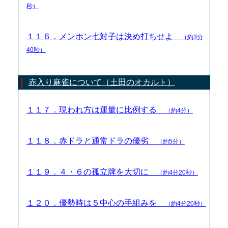
秒）
１１６．メンホン七対子は決め打ちせよ
（約3分
40秒）
赤入り麻雀について（土田のオカルト）
１１７．現われ方は運量に比例する
（約4分）
１１８．赤ドラと通常ドラの優劣
（約5分）
１１９．４・６の孤立牌を大切に
（約4分20秒）
１２０．優勢時は５中心の手組みを
（約4分20秒）