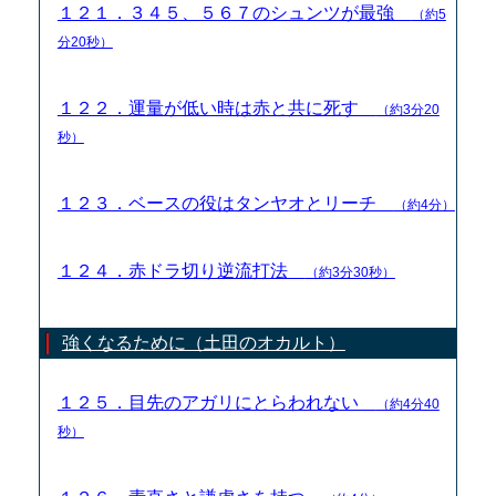
１２１．３４５、５６７のシュンツが最強
（約5
分20秒）
１２２．運量が低い時は赤と共に死す
（約3分20
秒）
１２３．ベースの役はタンヤオとリーチ
（約4分）
１２４．赤ドラ切り逆流打法
（約3分30秒）
強くなるために（土田のオカルト）
１２５．目先のアガリにとらわれない
（約4分40
秒）