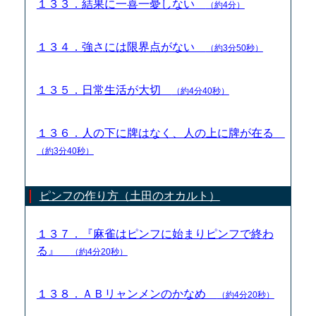
１３３．結果に一喜一憂しない
（約4分）
１３４．強さには限界点がない
（約3分50秒）
１３５．日常生活が大切
（約4分40秒）
１３６．人の下に牌はなく、人の上に牌が在る
（約3分40秒）
ピンフの作り方（土田のオカルト）
１３７．『麻雀はピンフに始まりピンフで終わ
る』
（約4分20秒）
１３８．ＡＢリャンメンのかなめ
（約4分20秒）