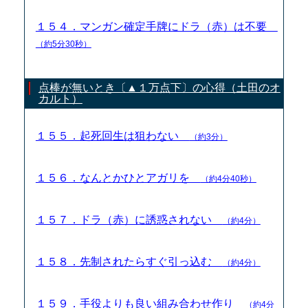
１５４．マンガン確定手牌にドラ（赤）は不要
（約5分30秒）
点棒が無いとき〔▲１万点下〕の心得（土田のオ
カルト）
１５５．起死回生は狙わない
（約3分）
１５６．なんとかひとアガリを
（約4分40秒）
１５７．ドラ（赤）に誘惑されない
（約4分）
１５８．先制されたらすぐ引っ込む
（約4分）
１５９．手役よりも良い組み合わせ作り
（約4分