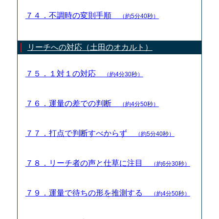
７４．不調時の変則手順
（約5分40秒）
リーチへの対応（土田のオカルト）
７５．１対１の対応
（約4分30秒）
７６．運量の差での判断
（約4分50秒）
７７．打点で判断すべからず
（約5分40秒）
７８．リーチ者の声と仕草に注目
（約6分30秒）
７９．運量で待ちの形を推測する
（約4分50秒）