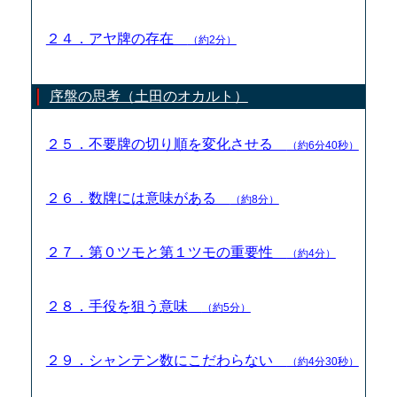
２４．アヤ牌の存在
（約2分）
序盤の思考（土田のオカルト）
２５．不要牌の切り順を変化させる
（約6分40秒）
２６．数牌には意味がある
（約8分）
２７．第０ツモと第１ツモの重要性
（約4分）
２８．手役を狙う意味
（約5分）
２９．シャンテン数にこだわらない
（約4分30秒）