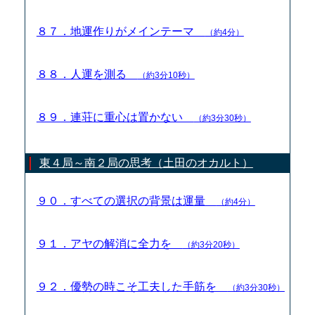
８７．地運作りがメインテーマ
（約4分）
８８．人運を測る
（約3分10秒）
８９．連荘に重心は置かない
（約3分30秒）
東４局～南２局の思考（土田のオカルト）
９０．すべての選択の背景は運量
（約4分）
９１．アヤの解消に全力を
（約3分20秒）
９２．優勢の時こそ工夫した手筋を
（約3分30秒）