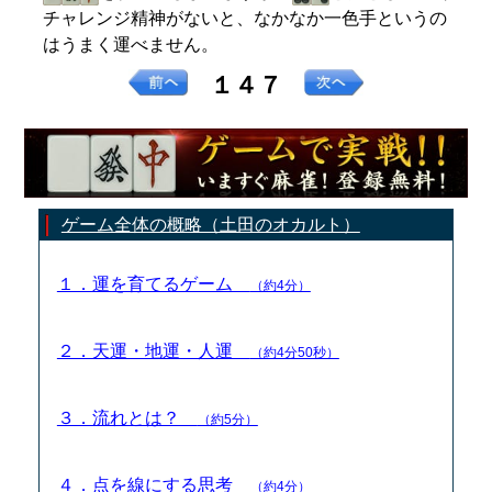
チャレンジ精神がないと、なかなか一色手というの
はうまく運べません。
１４７
ゲーム全体の概略（土田のオカルト）
１．運を育てるゲーム
（約4分）
２．天運・地運・人運
（約4分50秒）
３．流れとは？
（約5分）
４．点を線にする思考
（約4分）