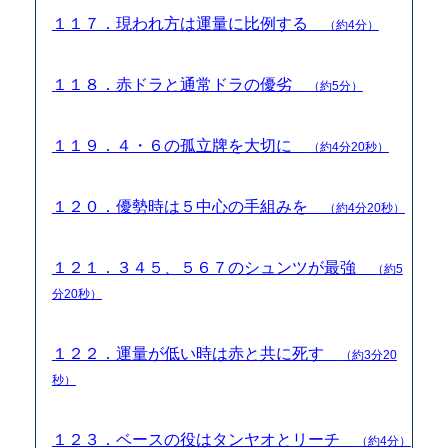
１１７．現われ方は運量に比例する
（約4分）
１１８．赤ドラと通常ドラの優劣
（約5分）
１１９．４・６の孤立牌を大切に
（約4分20秒）
１２０．優勢時は５中心の手組みを
（約4分20秒）
１２１．３４５、５６７のシュンツが最強
（約5
分20秒）
１２２．運量が低い時は赤と共に死す
（約3分20
秒）
１２３．ベースの役はタンヤオとリーチ
（約4分）