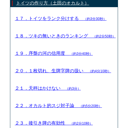
トイツの作り方（土田のオカルト）
１７．トイツをランク分けする
（約3分30秒）
１８．ツキの無いときのランキング
（約2分50秒）
１９．序盤の河の信用度
（約3分40秒）
２０．１枚切れ、生牌字牌の扱い
（約4分10秒）
２１．天秤はかけない
（約3分）
２２．オカルト的スジ対子論
（約5分20秒）
２３．後引き牌の有効性
（約2分10秒）