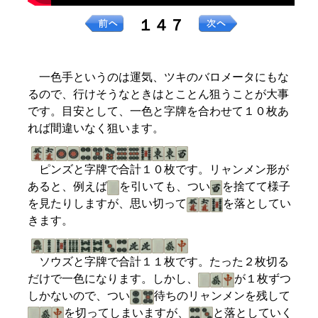
１４７
一色手というのは運気、ツキのバロメータにもな
るので、行けそうなときはとことん狙うことが大事
です。目安として、一色と字牌を合わせて１０枚あ
れば間違いなく狙います。
ピンズと字牌で合計１０枚です。リャンメン形が
あると、例えば
を引いても、つい
を捨てて様子
を見たりしますが、思い切って
を落としてい
きます。
ソウズと字牌で合計１１枚です。たった２枚切る
だけで一色になります。しかし、
が１枚ずつ
しかないので、つい
待ちのリャンメンを残して
を切ってしまいますが、
と落としていく