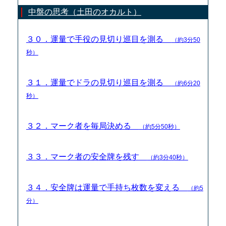
中盤の思考（土田のオカルト）
３０．運量で手役の見切り巡目を測る
（約3分50
秒）
３１．運量でドラの見切り巡目を測る
（約6分20
秒）
３２．マーク者を毎局決める
（約5分50秒）
３３．マーク者の安全牌を残す
（約3分40秒）
３４．安全牌は運量で手持ち枚数を変える
（約5
分）