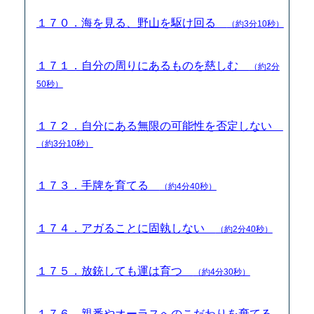
１７０．海を見る、野山を駆け回る
（約3分10秒）
１７１．自分の周りにあるものを慈しむ
（約2分
50秒）
１７２．自分にある無限の可能性を否定しない
（約3分10秒）
１７３．手牌を育てる
（約4分40秒）
１７４．アガることに固執しない
（約2分40秒）
１７５．放銃しても運は育つ
（約4分30秒）
１７６．親番やオーラスへのこだわりを棄てる