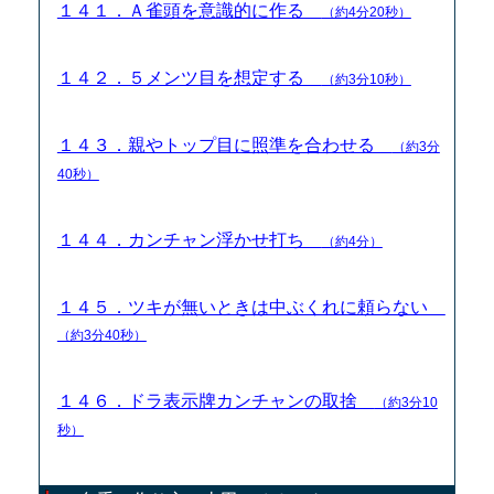
１４１．Ａ雀頭を意識的に作る
（約4分20秒）
１４２．５メンツ目を想定する
（約3分10秒）
１４３．親やトップ目に照準を合わせる
（約3分
40秒）
１４４．カンチャン浮かせ打ち
（約4分）
１４５．ツキが無いときは中ぶくれに頼らない
（約3分40秒）
１４６．ドラ表示牌カンチャンの取捨
（約3分10
秒）