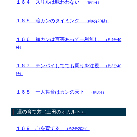
１６４．スリルは味わわない
（約4分）
１６５．暗カンのタイミング
（約4分20秒）
１６６．加カンは百害あって一利無し
（約4分40
秒）
１６７．テンパイしてても周りを注視
（約3分40
秒）
１６８．一人舞台はカンの天下
（約3分）
運の育て方（土田のオカルト）
１６９．心を育てる
（約2分20秒）