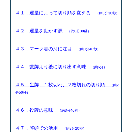
４１．運量によって切り順を変える
（約5分30秒）
４２．運量を動かす源
（約6分30秒）
４３．マーク者の河に注目
（約3分40秒）
４４．数牌より後に切り出す意味
（約6分）
４５．生牌、１枚切れ、２枚切れの切り順
（約2
分50秒）
４６．役牌の意味
（約3分40秒）
４７．雀頭での活用
（約3分20秒）