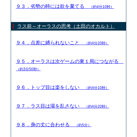
９３．劣勢の時には欲を棄てる
（約4分10秒）
ラス前～オーラスの思考（土田のオカルト）
９４．点差に縛られないこと
（約4分20秒）
９５．オーラスは次ゲームの東１局につながる
（約3分50秒）
９６．トップ目は楽をしない
（約4分10秒）
９７．ラス目は場を乱さない
（約4分20秒）
９８．身の丈に合わせる
（約5分）