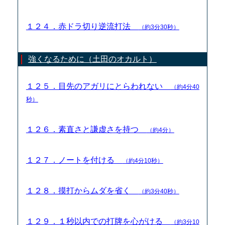
１２４．赤ドラ切り逆流打法
（約3分30秒）
強くなるために（土田のオカルト）
１２５．目先のアガリにとらわれない
（約4分40
秒）
１２６．素直さと謙虚さを持つ
（約4分）
１２７．ノートを付ける
（約4分10秒）
１２８．摸打からムダを省く
（約3分40秒）
１２９．１秒以内での打牌を心がける
（約3分10