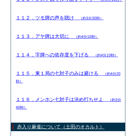
１１２．ツモ牌の声を聴け
（約3分30秒）
１１３．アヤ牌は大切に
（約4分10秒）
１１４．字牌への依存度を下げる
（約4分10秒）
１１５．東１局の七対子のみは避ける
（約4分20
秒）
１１６．メンホン七対子は決め打ちせよ
（約3分
40秒）
赤入り麻雀について（土田のオカルト）