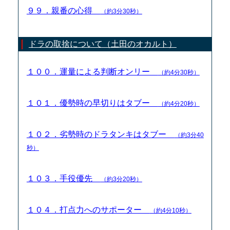
９９．親番の心得
（約3分30秒）
ドラの取捨について（土田のオカルト）
１００．運量による判断オンリー
（約4分30秒）
１０１．優勢時の早切りはタブー
（約4分20秒）
１０２．劣勢時のドラタンキはタブー
（約3分40
秒）
１０３．手役優先
（約3分20秒）
１０４．打点力へのサポーター
（約4分10秒）