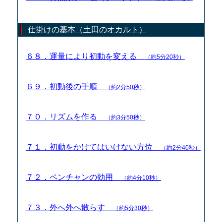
仕掛けの基本（土田のオカルト）
６８．運量により初動を変える
（約5分20秒）
６９．初動後の手順
（約2分50秒）
７０．リズムを作る
（約3分50秒）
７１．初動をかけてはいけない方位
（約2分40秒）
７２．ペンチャンの効用
（約4分10秒）
７３．外へ外へ散らす
（約5分30秒）