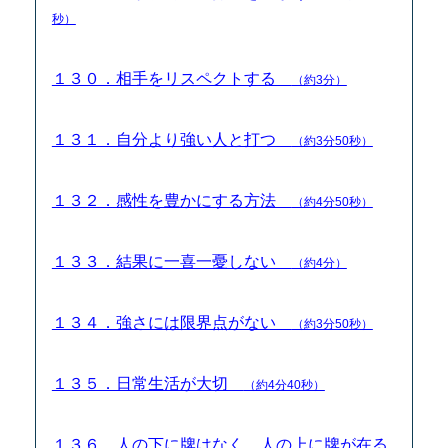
秒）
１３０．相手をリスペクトする
（約3分）
１３１．自分より強い人と打つ
（約3分50秒）
１３２．感性を豊かにする方法
（約4分50秒）
１３３．結果に一喜一憂しない
（約4分）
１３４．強さには限界点がない
（約3分50秒）
１３５．日常生活が大切
（約4分40秒）
１３６．人の下に牌はなく、人の上に牌が在る