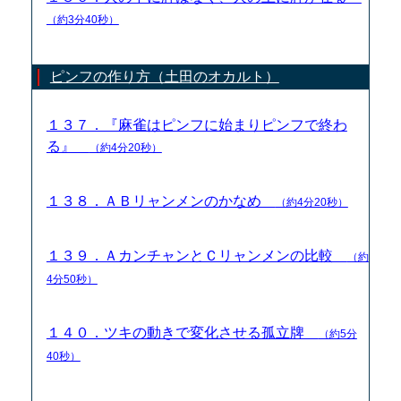
（約3分40秒）
ピンフの作り方（土田のオカルト）
１３７．『麻雀はピンフに始まりピンフで終わ
る』
（約4分20秒）
１３８．ＡＢリャンメンのかなめ
（約4分20秒）
１３９．ＡカンチャンとＣリャンメンの比較
（約
4分50秒）
１４０．ツキの動きで変化させる孤立牌
（約5分
40秒）