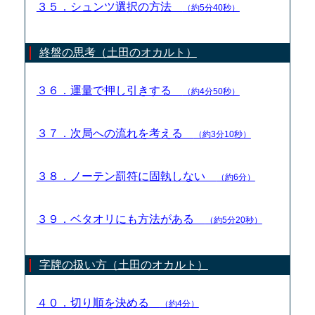
３５．シュンツ選択の方法
（約5分40秒）
終盤の思考（土田のオカルト）
３６．運量で押し引きする
（約4分50秒）
３７．次局への流れを考える
（約3分10秒）
３８．ノーテン罰符に固執しない
（約6分）
３９．ベタオリにも方法がある
（約5分20秒）
字牌の扱い方（土田のオカルト）
４０．切り順を決める
（約4分）