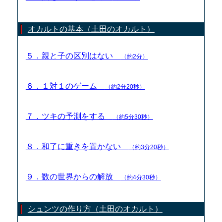
オカルトの基本（土田のオカルト）
５．親と子の区別はない
（約2分）
６．１対１のゲーム
（約2分20秒）
７．ツキの予測をする
（約5分30秒）
８．和了に重きを置かない
（約3分20秒）
９．数の世界からの解放
（約4分30秒）
シュンツの作り方（土田のオカルト）