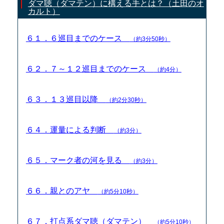
ダマ聴（ダマテン）に構える手とは？（土田のオ
カルト）
６１．６巡目までのケース
（約3分50秒）
６２．７～１２巡目までのケース
（約4分）
６３．１３巡目以降
（約2分30秒）
６４．運量による判断
（約3分）
６５．マーク者の河を見る
（約3分）
６６．親とのアヤ
（約5分10秒）
６７．打点系ダマ聴（ダマテン）
（約5分10秒）