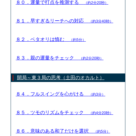
８０．運量で打点を推測する
（約2分20秒）
８１．早すぎるリーチへの対応
（約3分40秒）
８２．ベタオリは慎む
（約5分）
８３．親の運量をチェック
（約2分20秒）
開局～東３局の思考（土田のオカルト）
８４．フルスイングを心がける
（約3分）
８５．ツモのリズムをチェック
（約4分20秒）
８６．意味のある和了だけを選択
（約5分）