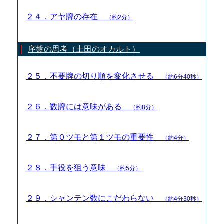
２４．アヤ牌の存在
（約2分）
序盤の思考（土田のオカルト）
２５．不要牌の切り順を変化させる
（約6分40秒）
２６．数牌には意味がある
（約8分）
２７．第０ツモと第１ツモの重要性
（約4分）
２８．手役を狙う意味
（約5分）
２９．シャンテン数にこだわらない
（約4分30秒）