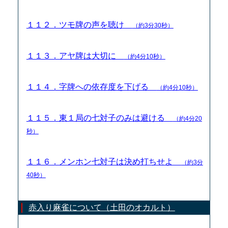
１１２．ツモ牌の声を聴け
（約3分30秒）
１１３．アヤ牌は大切に
（約4分10秒）
１１４．字牌への依存度を下げる
（約4分10秒）
１１５．東１局の七対子のみは避ける
（約4分20
秒）
１１６．メンホン七対子は決め打ちせよ
（約3分
40秒）
赤入り麻雀について（土田のオカルト）