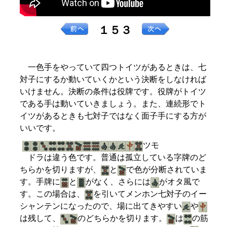
１５３
一色手をやっていて四つトイツがあるときは、七
対子にするか動いていくかという決断をしなければ
いけません。決断の条件は役牌です。役牌がトイツ
である手は動いていきましょう。また、連続形でト
イツがあるときも七対子ではなく面子手にする方が
いいです。
ツモ
ドラは違う色です。普通は孤立している字牌のど
ちらかを切りますが、
と
で色が分断されていま
す。手牌に
と
がなく、さらには
がオタ風で
す。この場合は、
を引いてメンホン七対子のイー
シャンテンになったので、場に出てきやすい
や
は残して、
のどちらかを切ります。
は
の筋