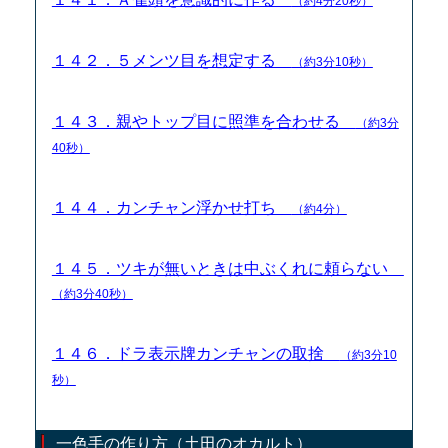
（約4分20秒）
１４２．５メンツ目を想定する
（約3分10秒）
１４３．親やトップ目に照準を合わせる
（約3分
40秒）
１４４．カンチャン浮かせ打ち
（約4分）
１４５．ツキが無いときは中ぶくれに頼らない
（約3分40秒）
１４６．ドラ表示牌カンチャンの取捨
（約3分10
秒）
一色手の作り方（土田のオカルト）