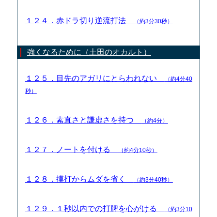
１２４．赤ドラ切り逆流打法
（約3分30秒）
強くなるために（土田のオカルト）
１２５．目先のアガリにとらわれない
（約4分40
秒）
１２６．素直さと謙虚さを持つ
（約4分）
１２７．ノートを付ける
（約4分10秒）
１２８．摸打からムダを省く
（約3分40秒）
１２９．１秒以内での打牌を心がける
（約3分10