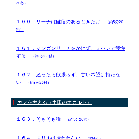
20秒）
１６０．リーチは確信のあるときだけ
（約5分20
秒）
１６１．マンガンリーチをかけず、３ハンで我慢
する
（約3分30秒）
１６２．迷ったら欲張らず、甘い希望は持たな
い
（約3分20秒）
カンを考える（土田のオカルト）
１６３．そもそも論
（約5分20秒）
１６４．スリルは味わわない
（約4分）