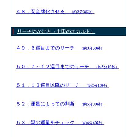
４８．安全牌化させる
（約3分30秒）
リーチのかけ方（土田のオカルト）
４９．６巡目までのリーチ
（約3分50秒）
５０．７～１２巡目までのリーチ
（約5分10秒）
５１．１３巡目以降のリーチ
（約2分10秒）
５２．運量によっての判断
（約5分30秒）
５３．親の運量をチェック
（約4分40秒）