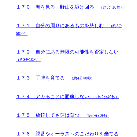
１７０．海を見る、野山を駆け回る
（約3分10秒）
１７１．自分の周りにあるものを慈しむ
（約2分
50秒）
１７２．自分にある無限の可能性を否定しない
（約3分10秒）
１７３．手牌を育てる
（約4分40秒）
１７４．アガることに固執しない
（約2分40秒）
１７５．放銃しても運は育つ
（約4分30秒）
１７６．親番やオーラスへのこだわりを棄てる