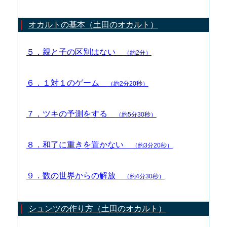
オカルトの基本（土田のオカルト）
５．親と子の区別はない
（約2分）
６．１対１のゲーム
（約2分20秒）
７．ツキの予測をする
（約5分30秒）
８．和了に重きを置かない
（約3分20秒）
９．数の世界からの解放
（約4分30秒）
シュンツの作り方（土田のオカルト）