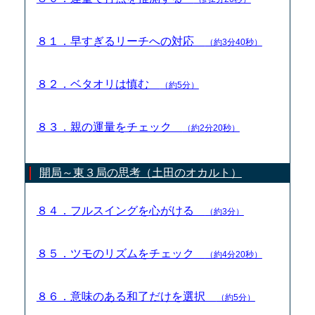
８１．早すぎるリーチへの対応
（約3分40秒）
８２．ベタオリは慎む
（約5分）
８３．親の運量をチェック
（約2分20秒）
開局～東３局の思考（土田のオカルト）
８４．フルスイングを心がける
（約3分）
８５．ツモのリズムをチェック
（約4分20秒）
８６．意味のある和了だけを選択
（約5分）