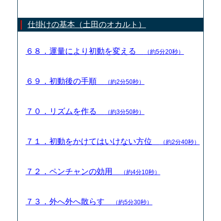
仕掛けの基本（土田のオカルト）
６８．運量により初動を変える
（約5分20秒）
６９．初動後の手順
（約2分50秒）
７０．リズムを作る
（約3分50秒）
７１．初動をかけてはいけない方位
（約2分40秒）
７２．ペンチャンの効用
（約4分10秒）
７３．外へ外へ散らす
（約5分30秒）