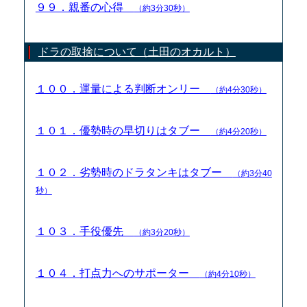
９９．親番の心得
（約3分30秒）
ドラの取捨について（土田のオカルト）
１００．運量による判断オンリー
（約4分30秒）
１０１．優勢時の早切りはタブー
（約4分20秒）
１０２．劣勢時のドラタンキはタブー
（約3分40
秒）
１０３．手役優先
（約3分20秒）
１０４．打点力へのサポーター
（約4分10秒）