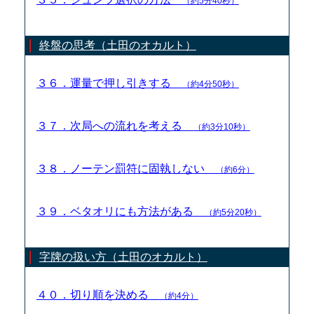
（約5分40秒）
終盤の思考（土田のオカルト）
３６．運量で押し引きする
（約4分50秒）
３７．次局への流れを考える
（約3分10秒）
３８．ノーテン罰符に固執しない
（約6分）
３９．ベタオリにも方法がある
（約5分20秒）
字牌の扱い方（土田のオカルト）
４０．切り順を決める
（約4分）