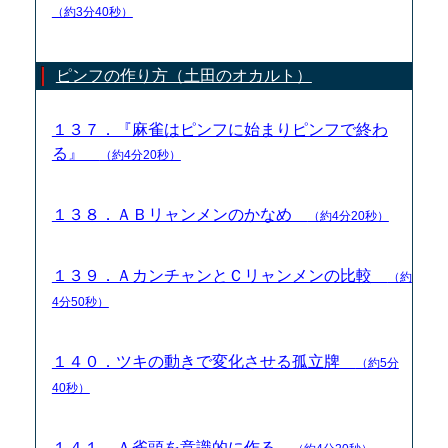
（約3分40秒）
ピンフの作り方（土田のオカルト）
１３７．『麻雀はピンフに始まりピンフで終わ
る』
（約4分20秒）
１３８．ＡＢリャンメンのかなめ
（約4分20秒）
１３９．ＡカンチャンとＣリャンメンの比較
（約
4分50秒）
１４０．ツキの動きで変化させる孤立牌
（約5分
40秒）
１４１．Ａ雀頭を意識的に作る