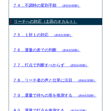
７４．不調時の変則手順
（約5分40秒）
リーチへの対応（土田のオカルト）
７５．１対１の対応
（約4分30秒）
７６．運量の差での判断
（約4分50秒）
７７．打点で判断すべからず
（約5分40秒）
７８．リーチ者の声と仕草に注目
（約6分30秒）
７９．運量で待ちの形を推測する
（約4分50秒）
８０．運量で打点を推測する
（約2分20秒）