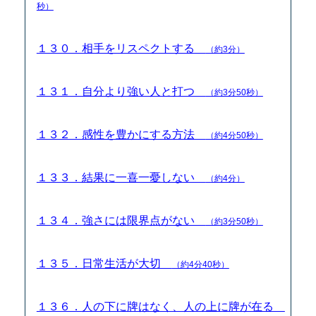
秒）
１３０．相手をリスペクトする
（約3分）
１３１．自分より強い人と打つ
（約3分50秒）
１３２．感性を豊かにする方法
（約4分50秒）
１３３．結果に一喜一憂しない
（約4分）
１３４．強さには限界点がない
（約3分50秒）
１３５．日常生活が大切
（約4分40秒）
１３６．人の下に牌はなく、人の上に牌が在る