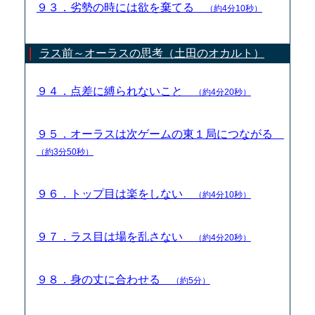
９３．劣勢の時には欲を棄てる
（約4分10秒）
ラス前～オーラスの思考（土田のオカルト）
９４．点差に縛られないこと
（約4分20秒）
９５．オーラスは次ゲームの東１局につながる
（約3分50秒）
９６．トップ目は楽をしない
（約4分10秒）
９７．ラス目は場を乱さない
（約4分20秒）
９８．身の丈に合わせる
（約5分）