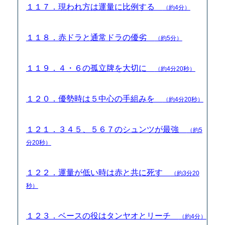
１１７．現われ方は運量に比例する
（約4分）
１１８．赤ドラと通常ドラの優劣
（約5分）
１１９．４・６の孤立牌を大切に
（約4分20秒）
１２０．優勢時は５中心の手組みを
（約4分20秒）
１２１．３４５、５６７のシュンツが最強
（約5
分20秒）
１２２．運量が低い時は赤と共に死す
（約3分20
秒）
１２３．ベースの役はタンヤオとリーチ
（約4分）