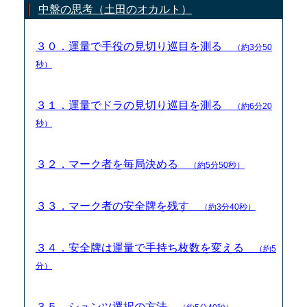
中盤の思考（土田のオカルト）
３０．運量で手役の見切り巡目を測る
（約3分50
秒）
３１．運量でドラの見切り巡目を測る
（約6分20
秒）
３２．マーク者を毎局決める
（約5分50秒）
３３．マーク者の安全牌を残す
（約3分40秒）
３４．安全牌は運量で手持ち枚数を変える
（約5
分）
３５．シュンツ選択の方法