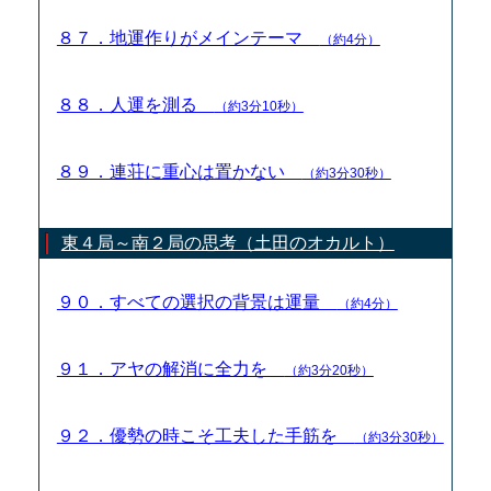
８７．地運作りがメインテーマ
（約4分）
８８．人運を測る
（約3分10秒）
８９．連荘に重心は置かない
（約3分30秒）
東４局～南２局の思考（土田のオカルト）
９０．すべての選択の背景は運量
（約4分）
９１．アヤの解消に全力を
（約3分20秒）
９２．優勢の時こそ工夫した手筋を
（約3分30秒）