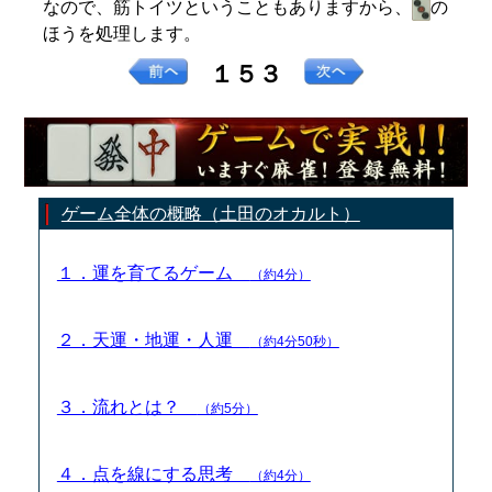
なので、筋トイツということもありますから、
の
ほうを処理します。
１５３
ゲーム全体の概略（土田のオカルト）
１．運を育てるゲーム
（約4分）
２．天運・地運・人運
（約4分50秒）
３．流れとは？
（約5分）
４．点を線にする思考
（約4分）