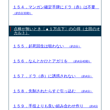
１５４．マンガン確定手牌にドラ（赤）は不要
（約5分30秒）
点棒が無いとき〔▲１万点下〕の心得（土田のオ
カルト）
１５５．起死回生は狙わない
（約3分）
１５６．なんとかひとアガリを
（約4分40秒）
１５７．ドラ（赤）に誘惑されない
（約4分）
１５８．先制されたらすぐ引っ込む
（約4分）
１５９．手役よりも良い組み合わせ作り
（約4分