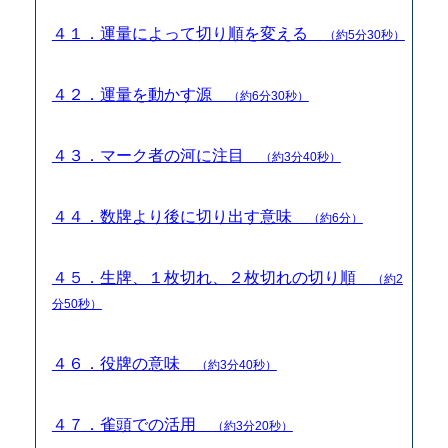
４１．運量によって切り順を変える
（約5分30秒）
４２．運量を動かす源
（約6分30秒）
４３．マーク者の河に注目
（約3分40秒）
４４．数牌より後に切り出す意味
（約6分）
４５．生牌、１枚切れ、２枚切れの切り順
（約2
分50秒）
４６．役牌の意味
（約3分40秒）
４７．雀頭での活用
（約3分20秒）