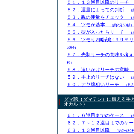
５１．１３巡目以降のリーチ
５２．運量によっての判断
（
５３．親の運量をチェック
（
５４．ツモが基本
（約2分50秒）
５５．型が入ったらリーチ
（
５６．ツモり四暗刻は９９％
50秒）
５７．先制リーチの意味を考
秒）
５８．追いかけリーチの意味
５９．手止めリーチはない
（
６０．アヤ牌狙いリーチ
（約3
ダマ聴（ダマテン）に構える手
オカルト）
６１．６巡目までのケース
（
６２．７～１２巡目までのケ
６３．１３巡目以降
（約2分30