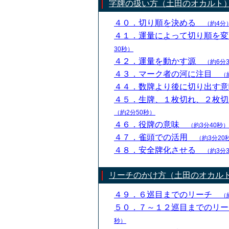
字牌の扱い方（土田のオカルト
４０．切り順を決める
（約4分
４１．運量によって切り順を
30秒）
４２．運量を動かす源
（約6分
４３．マーク者の河に注目
（
４４．数牌より後に切り出す
４５．生牌、１枚切れ、２枚
（約2分50秒）
４６．役牌の意味
（約3分40秒）
４７．雀頭での活用
（約3分20
４８．安全牌化させる
（約3分
リーチのかけ方（土田のオカル
４９．６巡目までのリーチ
（
５０．７～１２巡目までのリ
秒）