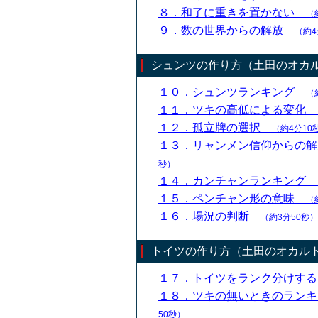
８．和了に重きを置かない
（
９．数の世界からの解放
（約4
シュンツの作り方（土田のオカ
１０．シュンツランキング
（
１１．ツキの高低による変化
１２．孤立牌の選択
（約4分10
１３．リャンメン信仰からの
秒）
１４．カンチャンランキング
１５．ペンチャン形の意味
（
１６．場況の判断
（約3分50秒）
トイツの作り方（土田のオカル
１７．トイツをランク分けす
１８．ツキの無いときのラン
50秒）