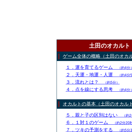
土田のオカルト
ゲーム全体の概略（土田のオカ
１．運を育てるゲーム
（約4分
２．天運・地運・人運
（約4分
３．流れとは？
（約5分）
４．点を線にする思考
（約4分
オカルトの基本（土田のオカル
５．親と子の区別はない
（約2
６．１対１のゲーム
（約2分20
７．ツキの予測をする
（約5分