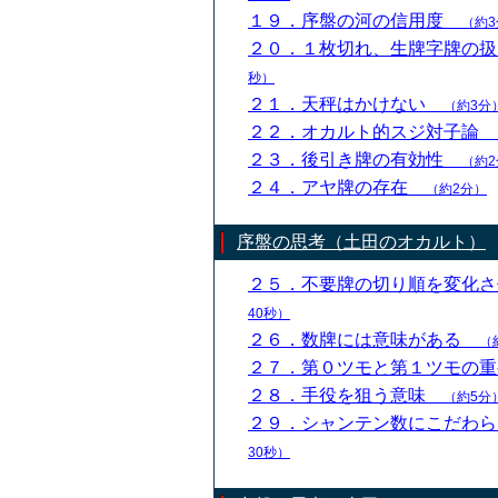
１９．序盤の河の信用度
（約3
２０．１枚切れ、生牌字牌の
秒）
２１．天秤はかけない
（約3分
２２．オカルト的スジ対子論
２３．後引き牌の有効性
（約2
２４．アヤ牌の存在
（約2分）
序盤の思考（土田のオカルト）
２５．不要牌の切り順を変化
40秒）
２６．数牌には意味がある
（
２７．第０ツモと第１ツモの
２８．手役を狙う意味
（約5分
２９．シャンテン数にこだわ
30秒）