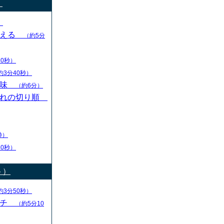
）
）
変える
（約5分
30秒）
約3分40秒）
意味
（約6分）
切れの切り順
秒）
30秒）
ト）
約3分50秒）
ーチ
（約5分10