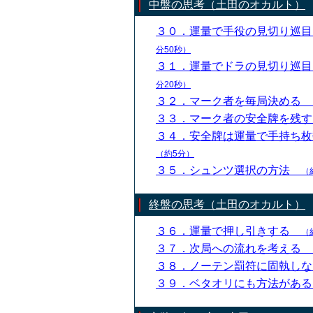
中盤の思考（土田のオカルト）
３０．運量で手役の見切り巡
分50秒）
３１．運量でドラの見切り巡
分20秒）
３２．マーク者を毎局決める
３３．マーク者の安全牌を残
３４．安全牌は運量で手持ち
（約5分）
３５．シュンツ選択の方法
（
終盤の思考（土田のオカルト）
３６．運量で押し引きする
（
３７．次局への流れを考える
３８．ノーテン罰符に固執し
３９．ベタオリにも方法があ