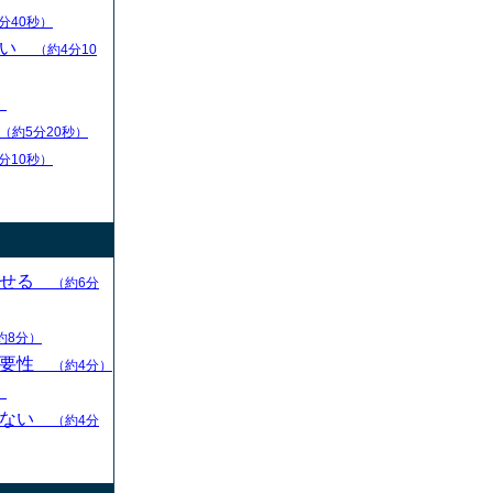
分40秒）
扱い
（約4分10
）
（約5分20秒）
分10秒）
させる
（約6分
約8分）
重要性
（約4分）
）
らない
（約4分