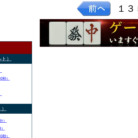
１３
ルト）
）
50秒）
）
ト）
分）
秒）
30秒）