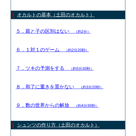
オカルトの基本（土田のオカルト）
５．親と子の区別はない
（約2分）
６．１対１のゲーム
（約2分20秒）
７．ツキの予測をする
（約5分30秒）
８．和了に重きを置かない
（約3分20秒）
９．数の世界からの解放
（約4分30秒）
シュンツの作り方（土田のオカルト）