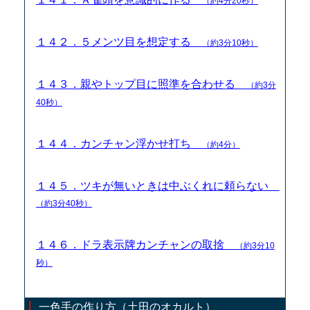
（約4分20秒）
１４２．５メンツ目を想定する
（約3分10秒）
１４３．親やトップ目に照準を合わせる
（約3分
40秒）
１４４．カンチャン浮かせ打ち
（約4分）
１４５．ツキが無いときは中ぶくれに頼らない
（約3分40秒）
１４６．ドラ表示牌カンチャンの取捨
（約3分10
秒）
一色手の作り方（土田のオカルト）