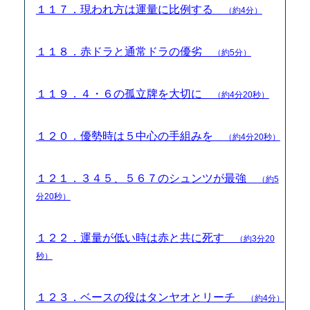
１１７．現われ方は運量に比例する
（約4分）
１１８．赤ドラと通常ドラの優劣
（約5分）
１１９．４・６の孤立牌を大切に
（約4分20秒）
１２０．優勢時は５中心の手組みを
（約4分20秒）
１２１．３４５、５６７のシュンツが最強
（約5
分20秒）
１２２．運量が低い時は赤と共に死す
（約3分20
秒）
１２３．ベースの役はタンヤオとリーチ
（約4分）