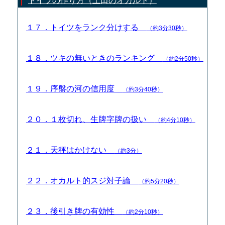
トイツの作り方（土田のオカルト）
１７．トイツをランク分けする
（約3分30秒）
１８．ツキの無いときのランキング
（約2分50秒）
１９．序盤の河の信用度
（約3分40秒）
２０．１枚切れ、生牌字牌の扱い
（約4分10秒）
２１．天秤はかけない
（約3分）
２２．オカルト的スジ対子論
（約5分20秒）
２３．後引き牌の有効性
（約2分10秒）