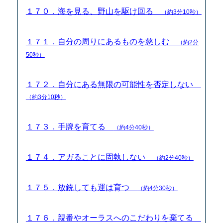
１７０．海を見る、野山を駆け回る
（約3分10秒）
１７１．自分の周りにあるものを慈しむ
（約2分
50秒）
１７２．自分にある無限の可能性を否定しない
（約3分10秒）
１７３．手牌を育てる
（約4分40秒）
１７４．アガることに固執しない
（約2分40秒）
１７５．放銃しても運は育つ
（約4分30秒）
１７６．親番やオーラスへのこだわりを棄てる