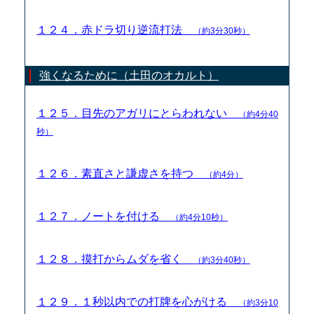
１２４．赤ドラ切り逆流打法
（約3分30秒）
強くなるために（土田のオカルト）
１２５．目先のアガリにとらわれない
（約4分40
秒）
１２６．素直さと謙虚さを持つ
（約4分）
１２７．ノートを付ける
（約4分10秒）
１２８．摸打からムダを省く
（約3分40秒）
１２９．１秒以内での打牌を心がける
（約3分10