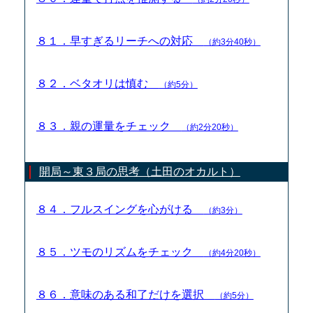
８１．早すぎるリーチへの対応
（約3分40秒）
８２．ベタオリは慎む
（約5分）
８３．親の運量をチェック
（約2分20秒）
開局～東３局の思考（土田のオカルト）
８４．フルスイングを心がける
（約3分）
８５．ツモのリズムをチェック
（約4分20秒）
８６．意味のある和了だけを選択
（約5分）