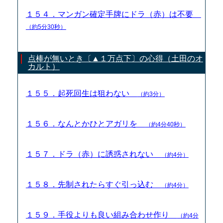
１５４．マンガン確定手牌にドラ（赤）は不要
（約5分30秒）
点棒が無いとき〔▲１万点下〕の心得（土田のオ
カルト）
１５５．起死回生は狙わない
（約3分）
１５６．なんとかひとアガリを
（約4分40秒）
１５７．ドラ（赤）に誘惑されない
（約4分）
１５８．先制されたらすぐ引っ込む
（約4分）
１５９．手役よりも良い組み合わせ作り
（約4分