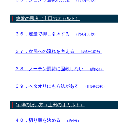
（約5分40秒）
終盤の思考（土田のオカルト）
３６．運量で押し引きする
（約4分50秒）
３７．次局への流れを考える
（約3分10秒）
３８．ノーテン罰符に固執しない
（約6分）
３９．ベタオリにも方法がある
（約5分20秒）
字牌の扱い方（土田のオカルト）
４０．切り順を決める
（約4分）