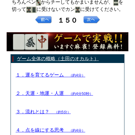
ちろんペン
からチーしてもかまいませんが、
を
切って
に受けないでカン
に受けてください。
１５０
ゲーム全体の概略（土田のオカルト）
１．運を育てるゲーム
（約4分）
２．天運・地運・人運
（約4分50秒）
３．流れとは？
（約5分）
４．点を線にする思考
（約4分）