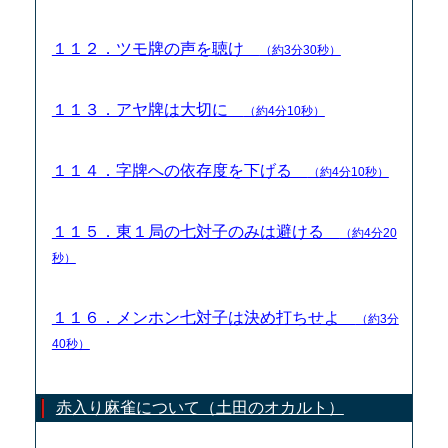
１１２．ツモ牌の声を聴け
（約3分30秒）
１１３．アヤ牌は大切に
（約4分10秒）
１１４．字牌への依存度を下げる
（約4分10秒）
１１５．東１局の七対子のみは避ける
（約4分20
秒）
１１６．メンホン七対子は決め打ちせよ
（約3分
40秒）
赤入り麻雀について（土田のオカルト）