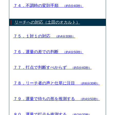
７４．不調時の変則手順
（約5分40秒）
リーチへの対応（土田のオカルト）
７５．１対１の対応
（約4分30秒）
７６．運量の差での判断
（約4分50秒）
７７．打点で判断すべからず
（約5分40秒）
７８．リーチ者の声と仕草に注目
（約6分30秒）
７９．運量で待ちの形を推測する
（約4分50秒）
８０．運量で打点を推測する
（約2分20秒）