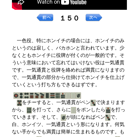
１５０
一色役、特にホンイチの場合には、ホンイチのみ
というのは寂しく、バカホンと言われています。少
なくともホンイチに役牌が付くのが一般的です。そ
ういう意味において忘れてはいけない役は一気通貫
です。一気通貫と役牌を絡めれば満貫になりますの
で、一気通貫の部分から仕掛けてホンイチを仕上げ
ていくという打ち方もできるはずです。
をチーすると、一気通貫がペン
で決まります
から、
を打って、さらに
をポンしたら
を打っ
ていきます。そして、
が頭になればペン
で、
白、ホンイツ、一気通貫という形になります。何気
ない手からでも満貫は簡単に生まれるものです。も