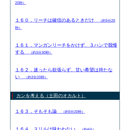
20秒）
１６０．リーチは確信のあるときだけ
（約5分20
秒）
１６１．マンガンリーチをかけず、３ハンで我慢
する
（約3分30秒）
１６２．迷ったら欲張らず、甘い希望は持たな
い
（約3分20秒）
カンを考える（土田のオカルト）
１６３．そもそも論
（約5分20秒）
１６４．スリルは味わわない
（約4分）