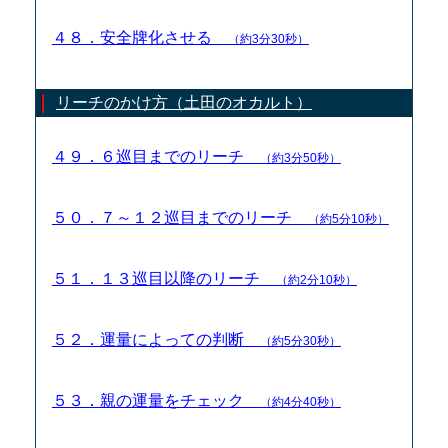
４８．安全牌化させる
（約3分30秒）
リーチのかけ方（土田のオカルト）
４９．６巡目までのリーチ
（約3分50秒）
５０．７～１２巡目までのリーチ
（約5分10秒）
５１．１３巡目以降のリーチ
（約2分10秒）
５２．運量によっての判断
（約5分30秒）
５３．親の運量をチェック
（約4分40秒）