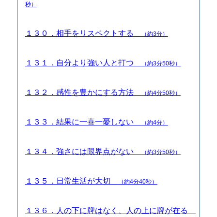
秒）
１３０．相手をリスペクトする
（約3分）
１３１．自分より強い人と打つ
（約3分50秒）
１３２．感性を豊かにする方法
（約4分50秒）
１３３．結果に一喜一憂しない
（約4分）
１３４．強さには限界点がない
（約3分50秒）
１３５．日常生活が大切
（約4分40秒）
１３６．人の下に牌はなく、人の上に牌が在る