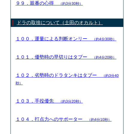
９９．親番の心得
（約3分30秒）
ドラの取捨について（土田のオカルト）
１００．運量による判断オンリー
（約4分30秒）
１０１．優勢時の早切りはタブー
（約4分20秒）
１０２．劣勢時のドラタンキはタブー
（約3分40
秒）
１０３．手役優先
（約3分20秒）
１０４．打点力へのサポーター
（約4分10秒）