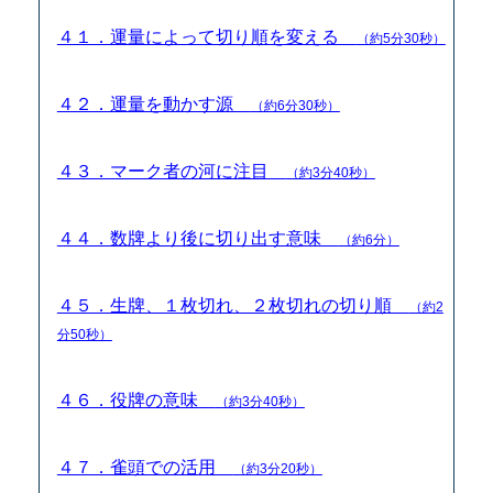
４１．運量によって切り順を変える
（約5分30秒）
４２．運量を動かす源
（約6分30秒）
４３．マーク者の河に注目
（約3分40秒）
４４．数牌より後に切り出す意味
（約6分）
４５．生牌、１枚切れ、２枚切れの切り順
（約2
分50秒）
４６．役牌の意味
（約3分40秒）
４７．雀頭での活用
（約3分20秒）