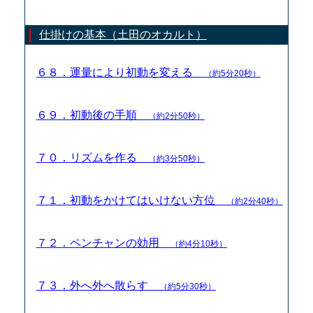
仕掛けの基本（土田のオカルト）
６８．運量により初動を変える
（約5分20秒）
６９．初動後の手順
（約2分50秒）
７０．リズムを作る
（約3分50秒）
７１．初動をかけてはいけない方位
（約2分40秒）
７２．ペンチャンの効用
（約4分10秒）
７３．外へ外へ散らす
（約5分30秒）