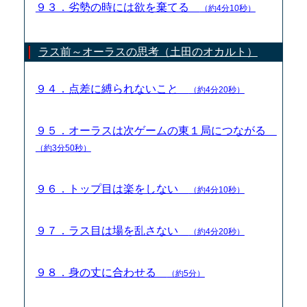
９３．劣勢の時には欲を棄てる
（約4分10秒）
ラス前～オーラスの思考（土田のオカルト）
９４．点差に縛られないこと
（約4分20秒）
９５．オーラスは次ゲームの東１局につながる
（約3分50秒）
９６．トップ目は楽をしない
（約4分10秒）
９７．ラス目は場を乱さない
（約4分20秒）
９８．身の丈に合わせる
（約5分）