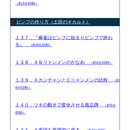
（約3分40秒）
ピンフの作り方（土田のオカルト）
１３７．『麻雀はピンフに始まりピンフで終わ
る』
（約4分20秒）
１３８．ＡＢリャンメンのかなめ
（約4分20秒）
１３９．ＡカンチャンとＣリャンメンの比較
（約
4分50秒）
１４０．ツキの動きで変化させる孤立牌
（約5分
40秒）
１４１．Ａ雀頭を意識的に作る