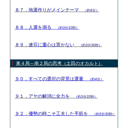
８７．地運作りがメインテーマ
（約4分）
８８．人運を測る
（約3分10秒）
８９．連荘に重心は置かない
（約3分30秒）
東４局～南２局の思考（土田のオカルト）
９０．すべての選択の背景は運量
（約4分）
９１．アヤの解消に全力を
（約3分20秒）
９２．優勢の時こそ工夫した手筋を
（約3分30秒）