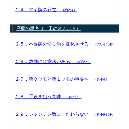
２４．アヤ牌の存在
（約2分）
序盤の思考（土田のオカルト）
２５．不要牌の切り順を変化させる
（約6分40秒）
２６．数牌には意味がある
（約8分）
２７．第０ツモと第１ツモの重要性
（約4分）
２８．手役を狙う意味
（約5分）
２９．シャンテン数にこだわらない
（約4分30秒）