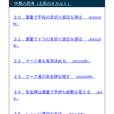
中盤の思考（土田のオカルト）
３０．運量で手役の見切り巡目を測る
（約3分50
秒）
３１．運量でドラの見切り巡目を測る
（約6分20
秒）
３２．マーク者を毎局決める
（約5分50秒）
３３．マーク者の安全牌を残す
（約3分40秒）
３４．安全牌は運量で手持ち枚数を変える
（約5
分）
３５．シュンツ選択の方法