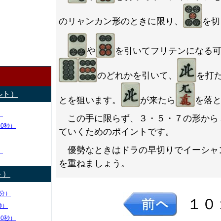
のリャンカン形のときに限り、
を切
や
を引いてフリテンになる
のどれかを引いて、
を打
ルト）
とを狙います。
が来たら
を落
）
この手に限らず、３・５・７の形から
50秒）
ていくためのポイントです。
優勢なときはドラの早切りでイーシャ
）
を重ねましょう。
ト）
分）
１０
秒）
30秒）