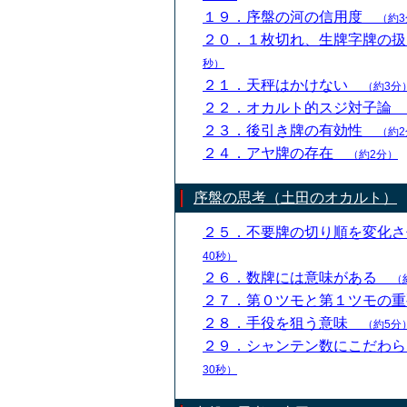
１９．序盤の河の信用度
（約3
２０．１枚切れ、生牌字牌の
秒）
２１．天秤はかけない
（約3分
２２．オカルト的スジ対子論
２３．後引き牌の有効性
（約2
２４．アヤ牌の存在
（約2分）
序盤の思考（土田のオカルト）
２５．不要牌の切り順を変化
40秒）
２６．数牌には意味がある
（
２７．第０ツモと第１ツモの
２８．手役を狙う意味
（約5分
２９．シャンテン数にこだわ
30秒）