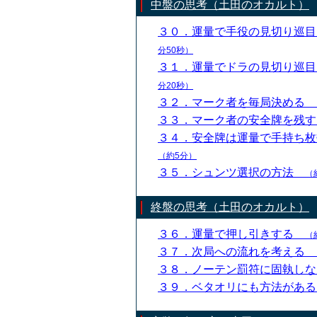
中盤の思考（土田のオカルト）
３０．運量で手役の見切り巡
分50秒）
３１．運量でドラの見切り巡
分20秒）
３２．マーク者を毎局決める
３３．マーク者の安全牌を残
３４．安全牌は運量で手持ち
（約5分）
３５．シュンツ選択の方法
（
終盤の思考（土田のオカルト）
３６．運量で押し引きする
（
３７．次局への流れを考える
３８．ノーテン罰符に固執し
３９．ベタオリにも方法があ