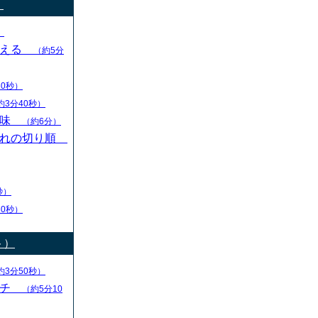
）
）
変える
（約5分
30秒）
約3分40秒）
意味
（約6分）
切れの切り順
秒）
30秒）
ト）
約3分50秒）
ーチ
（約5分10