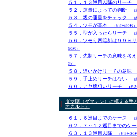
５１．１３巡目以降のリーチ
５２．運量によっての判断
（
５３．親の運量をチェック
（
５４．ツモが基本
（約2分50秒）
５５．型が入ったらリーチ
（
５６．ツモり四暗刻は９９％
50秒）
５７．先制リーチの意味を考
秒）
５８．追いかけリーチの意味
５９．手止めリーチはない
（
６０．アヤ牌狙いリーチ
（約3
ダマ聴（ダマテン）に構える手
オカルト）
６１．６巡目までのケース
（
６２．７～１２巡目までのケ
６３．１３巡目以降
（約2分30