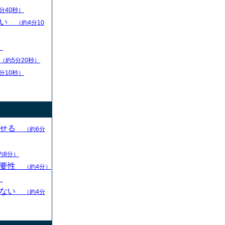
分40秒）
扱い
（約4分10
）
（約5分20秒）
分10秒）
させる
（約6分
約8分）
重要性
（約4分）
）
らない
（約4分