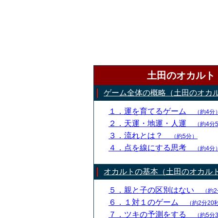
土田のオカルト
ゲーム全体の概略（土田のオカ
１．運を育てるゲーム
（約4分
２．天運・地運・人運
（約4分
３．流れとは？
（約5分）
４．点を線にする思考
（約4分
オカルトの基本（土田のオカル
５．親と子の区別はない
（約2
６．１対１のゲーム
（約2分20
７．ツキの予測をする
（約5分