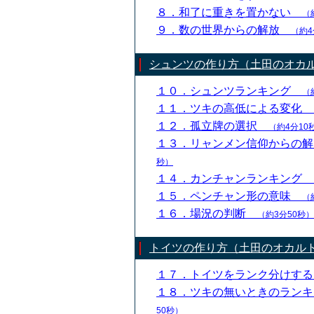
８．和了に重きを置かない
（
９．数の世界からの解放
（約4
シュンツの作り方（土田のオカ
１０．シュンツランキング
（
１１．ツキの高低による変化
１２．孤立牌の選択
（約4分10
１３．リャンメン信仰からの
秒）
１４．カンチャンランキング
１５．ペンチャン形の意味
（
１６．場況の判断
（約3分50秒）
トイツの作り方（土田のオカル
１７．トイツをランク分けす
１８．ツキの無いときのラン
50秒）