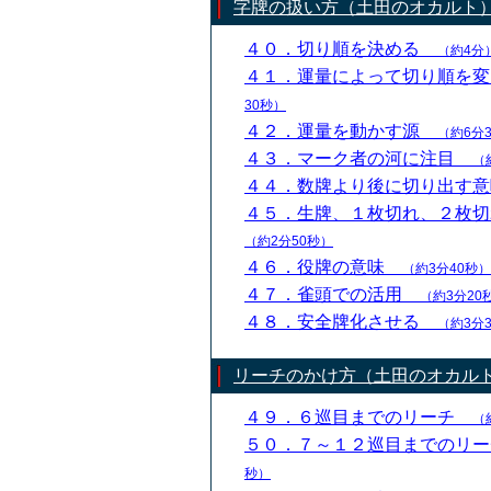
字牌の扱い方（土田のオカルト
４０．切り順を決める
（約4分
４１．運量によって切り順を
30秒）
４２．運量を動かす源
（約6分
４３．マーク者の河に注目
（
４４．数牌より後に切り出す
４５．生牌、１枚切れ、２枚
（約2分50秒）
４６．役牌の意味
（約3分40秒）
４７．雀頭での活用
（約3分20
４８．安全牌化させる
（約3分
リーチのかけ方（土田のオカル
４９．６巡目までのリーチ
（
５０．７～１２巡目までのリ
秒）