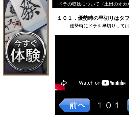
ドラの取捨について（土田のオカ
１０１．優勢時の早切りはタブ
優勢時にドラを早切りして
１０１