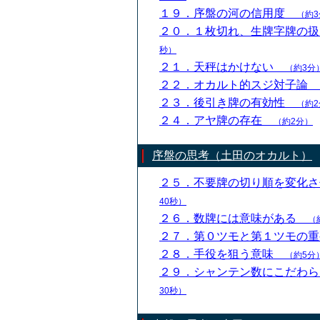
１９．序盤の河の信用度
（約3
２０．１枚切れ、生牌字牌の
秒）
２１．天秤はかけない
（約3分
２２．オカルト的スジ対子論
２３．後引き牌の有効性
（約2
２４．アヤ牌の存在
（約2分）
序盤の思考（土田のオカルト）
２５．不要牌の切り順を変化
40秒）
２６．数牌には意味がある
（
２７．第０ツモと第１ツモの
２８．手役を狙う意味
（約5分
２９．シャンテン数にこだわ
30秒）