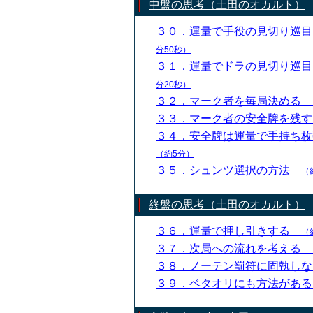
中盤の思考（土田のオカルト）
３０．運量で手役の見切り巡
分50秒）
３１．運量でドラの見切り巡
分20秒）
３２．マーク者を毎局決める
３３．マーク者の安全牌を残
３４．安全牌は運量で手持ち
（約5分）
３５．シュンツ選択の方法
（
終盤の思考（土田のオカルト）
３６．運量で押し引きする
（
３７．次局への流れを考える
３８．ノーテン罰符に固執し
３９．ベタオリにも方法があ