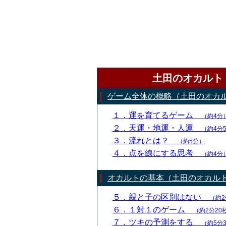
土田のオカルト
ゲーム全体の概略（土田のオカ
１．運を育てるゲーム
（約4分
２．天運・地運・人運
（約4分
３．流れとは？
（約5分）
４．点を線にする思考
（約4分
オカルトの基本（土田のオカル
５．親と子の区別はない
（約2
６．１対１のゲーム
（約2分20
７．ツキの予測をする
（約5分