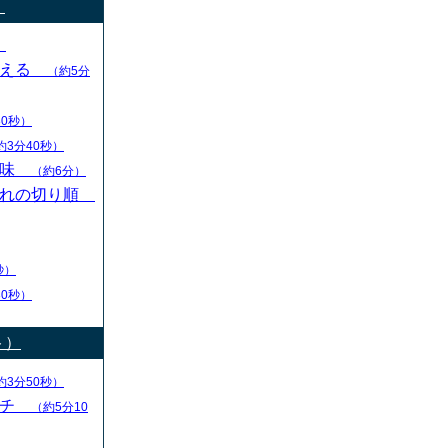
）
）
変える
（約5分
30秒）
約3分40秒）
意味
（約6分）
切れの切り順
秒）
30秒）
ト）
約3分50秒）
ーチ
（約5分10