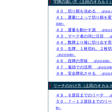
字牌の扱い方（土田のオカルト
４０．切り順を決める
（約4分
４１．運量によって切り順を
30秒）
４２．運量を動かす源
（約6分
４３．マーク者の河に注目
（
４４．数牌より後に切り出す
４５．生牌、１枚切れ、２枚
（約2分50秒）
４６．役牌の意味
（約3分40秒）
４７．雀頭での活用
（約3分20
４８．安全牌化させる
（約3分
リーチのかけ方（土田のオカル
４９．６巡目までのリーチ
（
５０．７～１２巡目までのリ
秒）