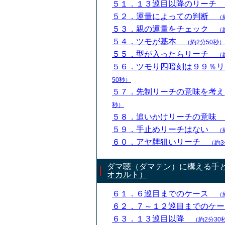
５１．１３巡目以降のリーチ
５２．運量によっての判断
（
５３．親の運量をチェック
（
５４．ツモが基本
（約2分50秒）
５５．型が入ったらリーチ
（
５６．ツモり四暗刻は９９％
50秒）
５７．先制リーチの意味を考
秒）
５８．追いかけリーチの意味
５９．手止めリーチはない
（
６０．アヤ牌狙いリーチ
（約3
ダマ聴（ダマテン）に構える手
オカルト）
６１．６巡目までのケース
（
６２．７～１２巡目までのケ
６３．１３巡目以降
（約2分30