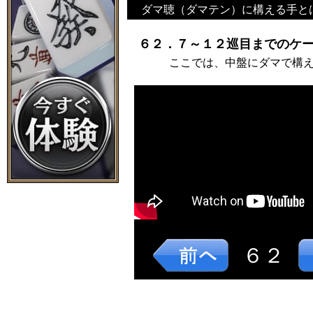
ダマ聴（ダマテン）に構える手と
６２．７～１２巡目までのケー
ここでは、中盤にダマで構
６２