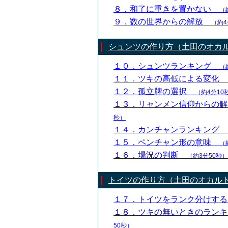
８．和了に重きを置かない
（
９．数の世界からの解放
（約4
シュンツの作り方（土田のオカ
１０．シュンツランキング
（
１１．ツキの高低による変化
１２．孤立牌の選択
（約4分10
１３．リャンメン信仰からの
秒）
１４．カンチャンランキング
１５．ペンチャン形の意味
（
１６．場況の判断
（約3分50秒）
トイツの作り方（土田のオカル
１７．トイツをランク分けす
１８．ツキの無いときのラン
50秒）