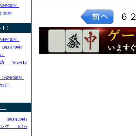
約3分20秒）
分30秒）
６
ルト）
約4分10秒）
（約3分40秒）
秒）
解放
（約5分10
（約2分50秒）
約3分）
ト）
る
（約3分30秒）
キング
（約2分