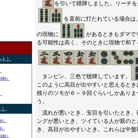
を引いて聴牌しました。リーチを
を直前に打たれている場合は
の現物に
があるときもダマで
る可能性は高く、そのときに現物で和了
ルト）
）
タンピン、三色で聴牌しています。
50秒）
このように高目が出やすいと思えるとき
残りのツモが６～９回ぐらいしかありま
）
う。
ト）
流れが悪いとき、安目を引いたとき、
ングが悪いとき、ツイている人が親のと
分）
秒）
き、高目が出やすいとき。これらは中盤
30秒）