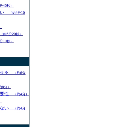
分40秒）
扱い
（約4分10
）
（約5分20秒）
分10秒）
させる
（約6分
約8分）
重要性
（約4分）
）
らない
（約4分