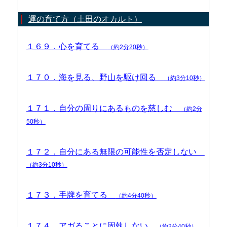
運の育て方（土田のオカルト）
１６９．心を育てる
（約2分20秒）
１７０．海を見る、野山を駆け回る
（約3分10秒）
１７１．自分の周りにあるものを慈しむ
（約2分
50秒）
１７２．自分にある無限の可能性を否定しない
（約3分10秒）
１７３．手牌を育てる
（約4分40秒）
１７４．アガることに固執しない
（約2分40秒）