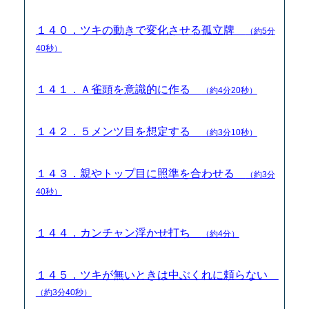
１４０．ツキの動きで変化させる孤立牌
（約5分
40秒）
１４１．Ａ雀頭を意識的に作る
（約4分20秒）
１４２．５メンツ目を想定する
（約3分10秒）
１４３．親やトップ目に照準を合わせる
（約3分
40秒）
１４４．カンチャン浮かせ打ち
（約4分）
１４５．ツキが無いときは中ぶくれに頼らない
（約3分40秒）