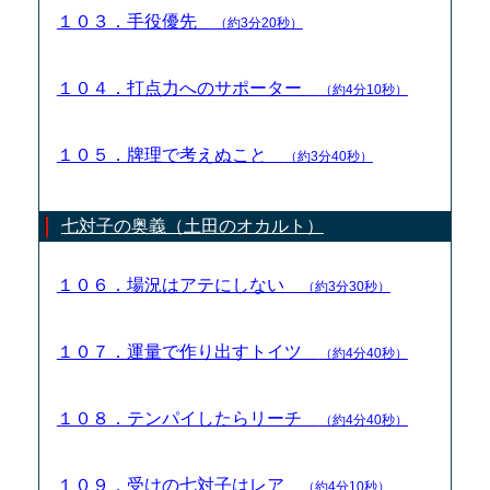
１０３．手役優先
（約3分20秒）
１０４．打点力へのサポーター
（約4分10秒）
１０５．牌理で考えぬこと
（約3分40秒）
七対子の奥義（土田のオカルト）
１０６．場況はアテにしない
（約3分30秒）
１０７．運量で作り出すトイツ
（約4分40秒）
１０８．テンパイしたらリーチ
（約4分40秒）
１０９．受けの七対子はレア
（約4分10秒）