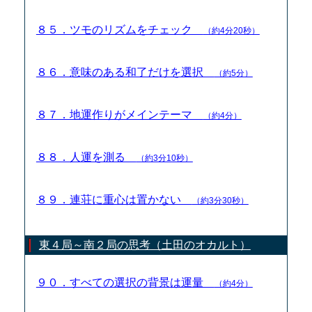
８５．ツモのリズムをチェック
（約4分20秒）
８６．意味のある和了だけを選択
（約5分）
８７．地運作りがメインテーマ
（約4分）
８８．人運を測る
（約3分10秒）
８９．連荘に重心は置かない
（約3分30秒）
東４局～南２局の思考（土田のオカルト）
９０．すべての選択の背景は運量
（約4分）