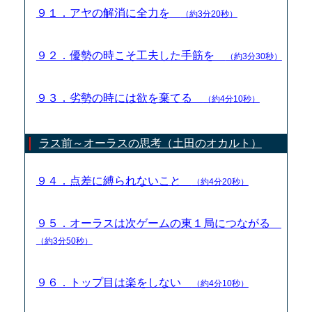
９１．アヤの解消に全力を
（約3分20秒）
９２．優勢の時こそ工夫した手筋を
（約3分30秒）
９３．劣勢の時には欲を棄てる
（約4分10秒）
ラス前～オーラスの思考（土田のオカルト）
９４．点差に縛られないこと
（約4分20秒）
９５．オーラスは次ゲームの東１局につながる
（約3分50秒）
９６．トップ目は楽をしない
（約4分10秒）