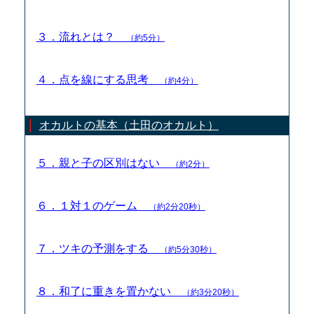
３．流れとは？
（約5分）
４．点を線にする思考
（約4分）
オカルトの基本（土田のオカルト）
５．親と子の区別はない
（約2分）
６．１対１のゲーム
（約2分20秒）
７．ツキの予測をする
（約5分30秒）
８．和了に重きを置かない
（約3分20秒）