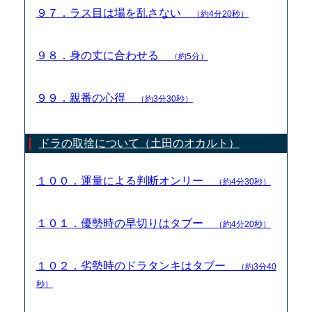
９７．ラス目は場を乱さない
（約4分20秒）
９８．身の丈に合わせる
（約5分）
９９．親番の心得
（約3分30秒）
ドラの取捨について（土田のオカルト）
１００．運量による判断オンリー
（約4分30秒）
１０１．優勢時の早切りはタブー
（約4分20秒）
１０２．劣勢時のドラタンキはタブー
（約3分40
秒）