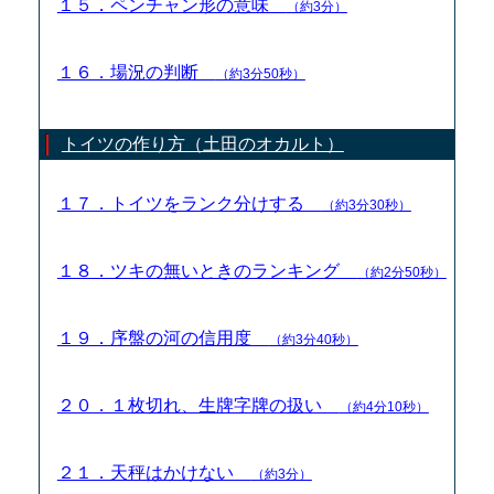
１５．ペンチャン形の意味
（約3分）
１６．場況の判断
（約3分50秒）
トイツの作り方（土田のオカルト）
１７．トイツをランク分けする
（約3分30秒）
１８．ツキの無いときのランキング
（約2分50秒）
１９．序盤の河の信用度
（約3分40秒）
２０．１枚切れ、生牌字牌の扱い
（約4分10秒）
２１．天秤はかけない
（約3分）