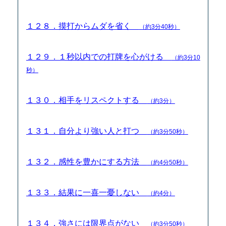
１２８．摸打からムダを省く
（約3分40秒）
１２９．１秒以内での打牌を心がける
（約3分10
秒）
１３０．相手をリスペクトする
（約3分）
１３１．自分より強い人と打つ
（約3分50秒）
１３２．感性を豊かにする方法
（約4分50秒）
１３３．結果に一喜一憂しない
（約4分）
１３４．強さには限界点がない
（約3分50秒）