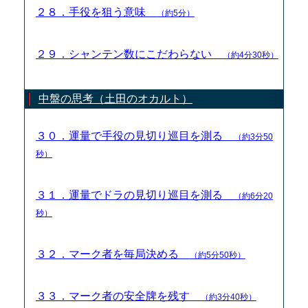
２８．手役を狙う意味
（約5分）
２９．シャンテン数にこだわらない
（約4分30秒）
中盤の思考（土田のオカルト）
３０．運量で手役の見切り巡目を測る
（約3分50
秒）
３１．運量でドラの見切り巡目を測る
（約6分20
秒）
３２．マーク者を毎局決める
（約5分50秒）
３３．マーク者の安全牌を残す
（約3分40秒）