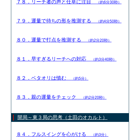
７８．リーチ者の声と仕草に注目
（約6分30秒）
７９．運量で待ちの形を推測する
（約4分50秒）
８０．運量で打点を推測する
（約2分20秒）
８１．早すぎるリーチへの対応
（約3分40秒）
８２．ベタオリは慎む
（約5分）
８３．親の運量をチェック
（約2分20秒）
開局～東３局の思考（土田のオカルト）
８４．フルスイングを心がける
（約3分）