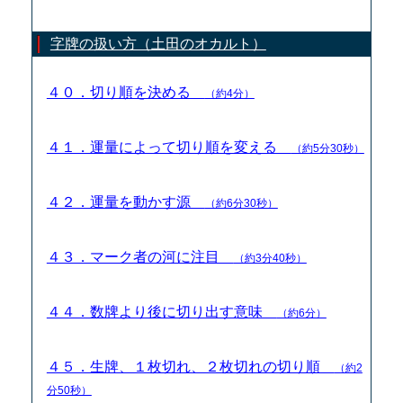
字牌の扱い方（土田のオカルト）
４０．切り順を決める
（約4分）
４１．運量によって切り順を変える
（約5分30秒）
４２．運量を動かす源
（約6分30秒）
４３．マーク者の河に注目
（約3分40秒）
４４．数牌より後に切り出す意味
（約6分）
４５．生牌、１枚切れ、２枚切れの切り順
（約2
分50秒）