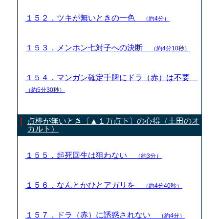
１５２．ツキが無いときの一色
（約4分）
１５３．メンホン七対子への決断
（約4分10秒）
１５４．マンガン確定手牌にドラ（赤）は不要
（約5分30秒）
点棒が無いとき〔▲１万点下〕の心得（土田のオ
カルト）
１５５．起死回生は狙わない
（約3分）
１５６．なんとかひとアガリを
（約4分40秒）
１５７．ドラ（赤）に誘惑されない
（約4分）