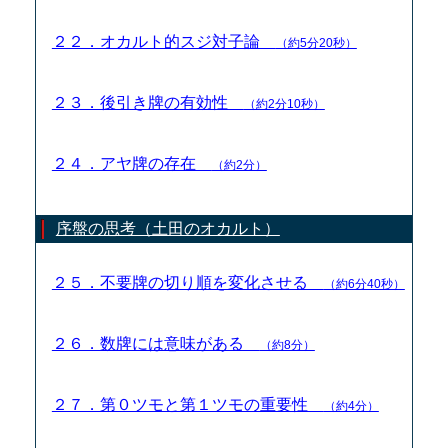
２２．オカルト的スジ対子論
（約5分20秒）
２３．後引き牌の有効性
（約2分10秒）
２４．アヤ牌の存在
（約2分）
序盤の思考（土田のオカルト）
２５．不要牌の切り順を変化させる
（約6分40秒）
２６．数牌には意味がある
（約8分）
２７．第０ツモと第１ツモの重要性
（約4分）