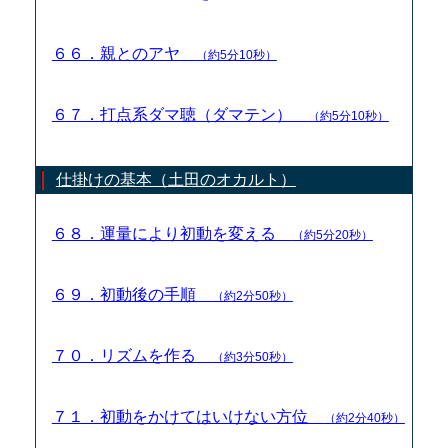
６６．親とのアヤ
（約5分10秒）
６７．打点系ダマ聴（ダマテン）
（約5分10秒）
仕掛けの基本（土田のオカルト）
６８．運量により初動を変える
（約5分20秒）
６９．初動後の手順
（約2分50秒）
７０．リズムを作る
（約3分50秒）
７１．初動をかけてはいけない方位
（約2分40秒）