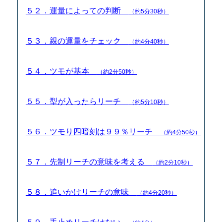
５２．運量によっての判断
（約5分30秒）
５３．親の運量をチェック
（約4分40秒）
５４．ツモが基本
（約2分50秒）
５５．型が入ったらリーチ
（約5分10秒）
５６．ツモり四暗刻は９９％リーチ
（約4分50秒）
５７．先制リーチの意味を考える
（約2分10秒）
５８．追いかけリーチの意味
（約4分20秒）