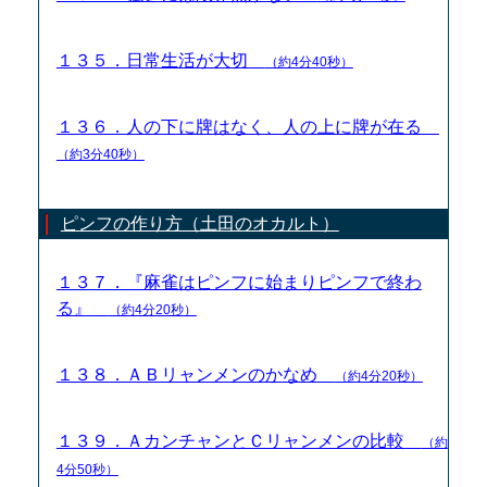
１３５．日常生活が大切
（約4分40秒）
１３６．人の下に牌はなく、人の上に牌が在る
（約3分40秒）
ピンフの作り方（土田のオカルト）
１３７．『麻雀はピンフに始まりピンフで終わ
る』
（約4分20秒）
１３８．ＡＢリャンメンのかなめ
（約4分20秒）
１３９．ＡカンチャンとＣリャンメンの比較
（約
4分50秒）