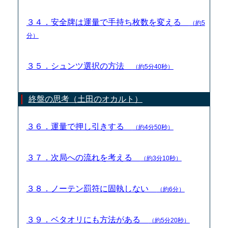
３４．安全牌は運量で手持ち枚数を変える
（約5
分）
３５．シュンツ選択の方法
（約5分40秒）
終盤の思考（土田のオカルト）
３６．運量で押し引きする
（約4分50秒）
３７．次局への流れを考える
（約3分10秒）
３８．ノーテン罰符に固執しない
（約6分）
３９．ベタオリにも方法がある
（約5分20秒）