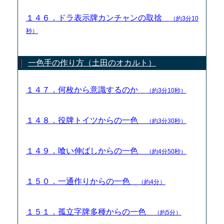
１４６．ドラ表示牌カンチャンの取捨
（約3分10
秒）
一色手の作り方（土田のオカルト）
１４７．何枚から意識するのか
（約3分10秒）
１４８．役牌トイツからの一色
（約3分30秒）
１４９．喰い伸ばしからの一色
（約4分50秒）
１５０．一通作りからの一色
（約4分）
１５１．孤立字牌多種からの一色
（約5分）