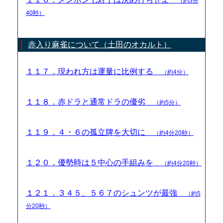
（約3分
40秒）
赤入り麻雀について（土田のオカルト）
１１７．現われ方は運量に比例する
（約4分）
１１８．赤ドラと通常ドラの優劣
（約5分）
１１９．４・６の孤立牌を大切に
（約4分20秒）
１２０．優勢時は５中心の手組みを
（約4分20秒）
１２１．３４５、５６７のシュンツが最強
（約5
分20秒）