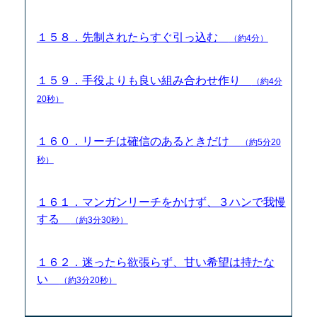
１５８．先制されたらすぐ引っ込む
（約4分）
１５９．手役よりも良い組み合わせ作り
（約4分
20秒）
１６０．リーチは確信のあるときだけ
（約5分20
秒）
１６１．マンガンリーチをかけず、３ハンで我慢
する
（約3分30秒）
１６２．迷ったら欲張らず、甘い希望は持たな
い
（約3分20秒）