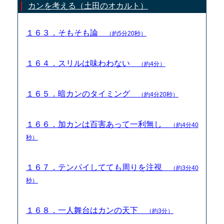
カンを考える（土田のオカルト）
１６３．そもそも論
（約5分20秒）
１６４．スリルは味わわない
（約4分）
１６５．暗カンのタイミング
（約4分20秒）
１６６．加カンは百害あって一利無し
（約4分40
秒）
１６７．テンパイしてても周りを注視
（約3分40
秒）
１６８．一人舞台はカンの天下
（約3分）