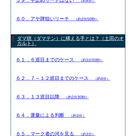
５９．手止めリーチはない
（約4分）
６０．アヤ牌狙いリーチ
（約3分50秒）
ダマ聴（ダマテン）に構える手とは？（土田のオ
カルト）
６１．６巡目までのケース
（約3分50秒）
６２．７～１２巡目までのケース
（約4分）
６３．１３巡目以降
（約2分30秒）
６４．運量による判断
（約3分）
６５．マーク者の河を見る
（約3分）