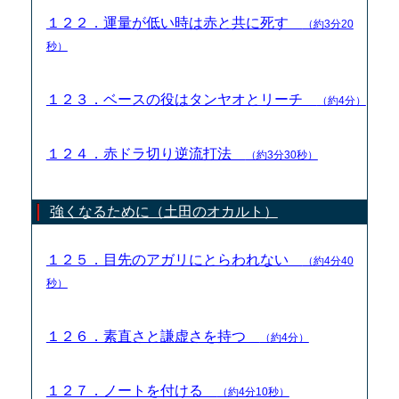
１２２．運量が低い時は赤と共に死す
（約3分20
秒）
１２３．ベースの役はタンヤオとリーチ
（約4分）
１２４．赤ドラ切り逆流打法
（約3分30秒）
強くなるために（土田のオカルト）
１２５．目先のアガリにとらわれない
（約4分40
秒）
１２６．素直さと謙虚さを持つ
（約4分）
１２７．ノートを付ける
（約4分10秒）