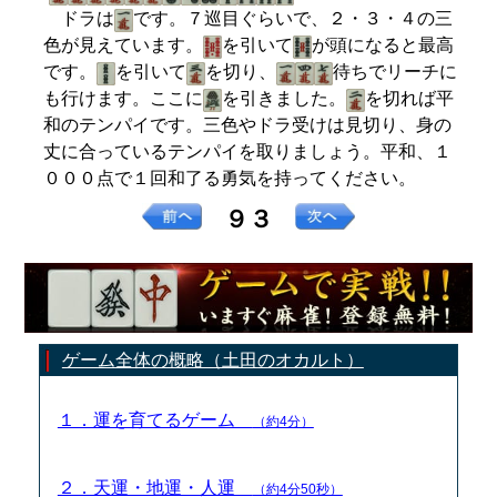
ドラは
です。７巡目ぐらいで、２・３・４の三
色が見えています。
を引いて
が頭になると最高
です。
を引いて
を切り、
待ちでリーチに
も行けます。ここに
を引きました。
を切れば平
和のテンパイです。三色やドラ受けは見切り、身の
丈に合っているテンパイを取りましょう。平和、１
０００点で１回和了る勇気を持ってください。
９３
ゲーム全体の概略（土田のオカルト）
１．運を育てるゲーム
（約4分）
２．天運・地運・人運
（約4分50秒）