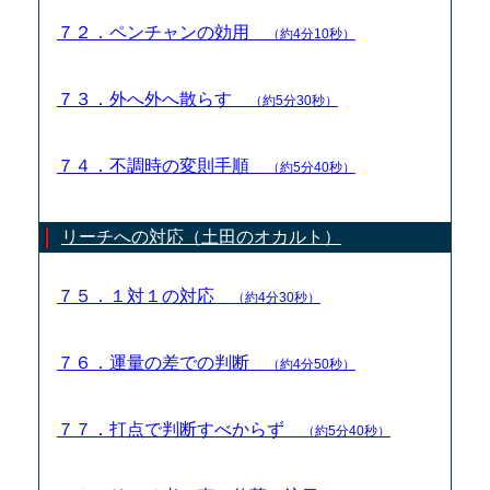
７２．ペンチャンの効用
（約4分10秒）
７３．外へ外へ散らす
（約5分30秒）
７４．不調時の変則手順
（約5分40秒）
リーチへの対応（土田のオカルト）
７５．１対１の対応
（約4分30秒）
７６．運量の差での判断
（約4分50秒）
７７．打点で判断すべからず
（約5分40秒）