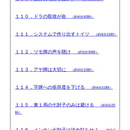
１１０．ドラの取捨が命
（約4分40秒）
１１１．システムで作り出すトイツ
（約4分10秒）
１１２．ツモ牌の声を聴け
（約3分30秒）
１１３．アヤ牌は大切に
（約4分10秒）
１１４．字牌への依存度を下げる
（約4分10秒）
１１５．東１局の七対子のみは避ける
（約4分20
秒）
１１６．メンホン七対子は決め打ちせよ