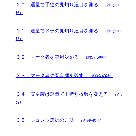
３０．運量で手役の見切り巡目を測る
（約3分50
秒）
３１．運量でドラの見切り巡目を測る
（約6分20
秒）
３２．マーク者を毎局決める
（約5分50秒）
３３．マーク者の安全牌を残す
（約3分40秒）
３４．安全牌は運量で手持ち枚数を変える
（約5
分）
３５．シュンツ選択の方法
（約5分40秒）