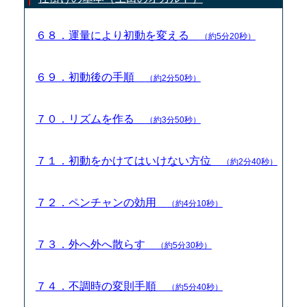
６８．運量により初動を変える
（約5分20秒）
６９．初動後の手順
（約2分50秒）
７０．リズムを作る
（約3分50秒）
７１．初動をかけてはいけない方位
（約2分40秒）
７２．ペンチャンの効用
（約4分10秒）
７３．外へ外へ散らす
（約5分30秒）
７４．不調時の変則手順
（約5分40秒）