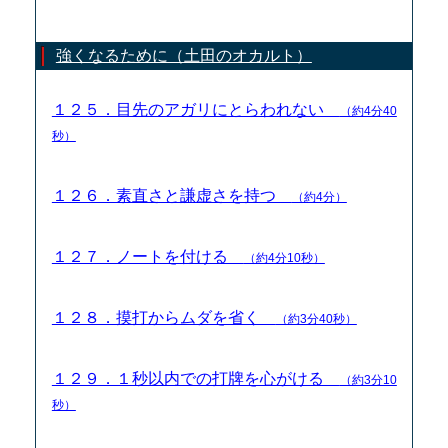
強くなるために（土田のオカルト）
１２５．目先のアガリにとらわれない
（約4分40
秒）
１２６．素直さと謙虚さを持つ
（約4分）
１２７．ノートを付ける
（約4分10秒）
１２８．摸打からムダを省く
（約3分40秒）
１２９．１秒以内での打牌を心がける
（約3分10
秒）