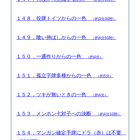
１４８．役牌トイツからの一色
（約3分30秒）
１４９．喰い伸ばしからの一色
（約4分50秒）
１５０．一通作りからの一色
（約4分）
１５１．孤立字牌多種からの一色
（約5分）
１５２．ツキが無いときの一色
（約4分）
１５３．メンホン七対子への決断
（約4分10秒）
１５４．マンガン確定手牌にドラ（赤）は不要