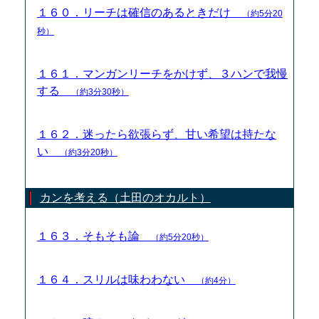
１６０．リーチは確信のあるときだけ
（約5分20
秒）
１６１．マンガンリーチをかけず、３ハンで我慢
する
（約3分30秒）
１６２．迷ったら欲張らず、甘い希望は持たな
い
（約3分20秒）
カンを考える（土田のオカルト）
１６３．そもそも論
（約5分20秒）
１６４．スリルは味わわない
（約4分）