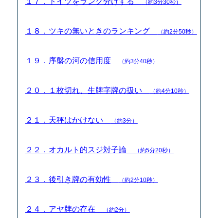
１７．トイツをランク分けする
（約3分30秒）
１８．ツキの無いときのランキング
（約2分50秒）
１９．序盤の河の信用度
（約3分40秒）
２０．１枚切れ、生牌字牌の扱い
（約4分10秒）
２１．天秤はかけない
（約3分）
２２．オカルト的スジ対子論
（約5分20秒）
２３．後引き牌の有効性
（約2分10秒）
２４．アヤ牌の存在
（約2分）