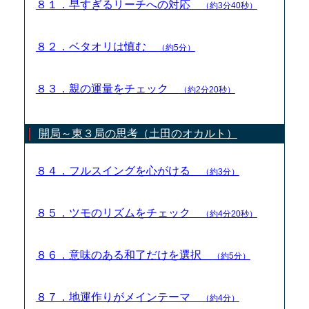
８１．早すぎるリーチへの対応
（約3分40秒）
８２．ベタオリは慎む
（約5分）
８３．親の運量をチェック
（約2分20秒）
開局～東３局の思考（土田のオカルト）
８４．フルスイングを心がける
（約3分）
８５．ツモのリズムをチェック
（約4分20秒）
８６．意味のある和了だけを選択
（約5分）
８７．地運作りがメインテーマ
（約4分）