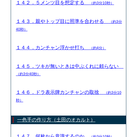
１４２．５メンツ目を想定する
（約3分10秒）
１４３．親やトップ目に照準を合わせる
（約3分
40秒）
１４４．カンチャン浮かせ打ち
（約4分）
１４５．ツキが無いときは中ぶくれに頼らない
（約3分40秒）
１４６．ドラ表示牌カンチャンの取捨
（約3分10
秒）
一色手の作り方（土田のオカルト）
１４７．何枚から意識するのか
（約3分10秒）