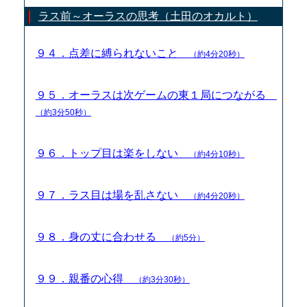
ラス前～オーラスの思考（土田のオカルト）
９４．点差に縛られないこと
（約4分20秒）
９５．オーラスは次ゲームの東１局につながる
（約3分50秒）
９６．トップ目は楽をしない
（約4分10秒）
９７．ラス目は場を乱さない
（約4分20秒）
９８．身の丈に合わせる
（約5分）
９９．親番の心得
（約3分30秒）