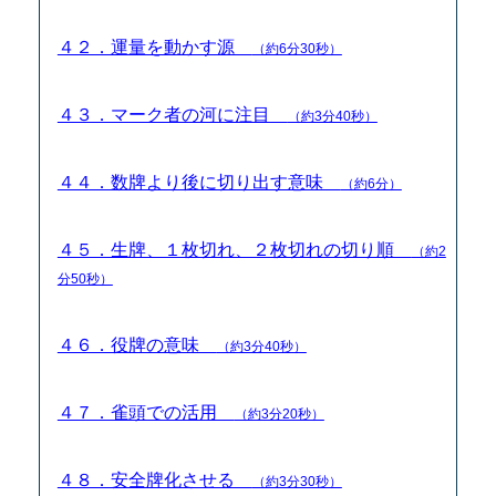
４２．運量を動かす源
（約6分30秒）
４３．マーク者の河に注目
（約3分40秒）
４４．数牌より後に切り出す意味
（約6分）
４５．生牌、１枚切れ、２枚切れの切り順
（約2
分50秒）
４６．役牌の意味
（約3分40秒）
４７．雀頭での活用
（約3分20秒）
４８．安全牌化させる
（約3分30秒）