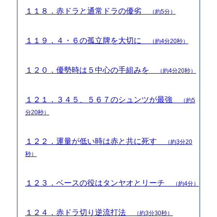
１１８．赤ドラと通常ドラの優劣
（約5分）
１１９．４・６の孤立牌を大切に
（約4分20秒）
１２０．優勢時は５中心の手組みを
（約4分20秒）
１２１．３４５、５６７のシュンツが最強
（約5
分20秒）
１２２．運量が低い時は赤と共に死す
（約3分20
秒）
１２３．ベースの役はタンヤオとリーチ
（約4分）
１２４．赤ドラ切り逆流打法
（約3分30秒）