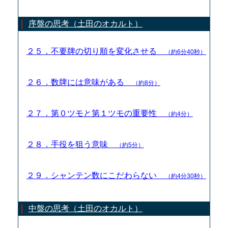
序盤の思考（土田のオカルト）
２５．不要牌の切り順を変化させる
（約6分40秒）
２６．数牌には意味がある
（約8分）
２７．第０ツモと第１ツモの重要性
（約4分）
２８．手役を狙う意味
（約5分）
２９．シャンテン数にこだわらない
（約4分30秒）
中盤の思考（土田のオカルト）