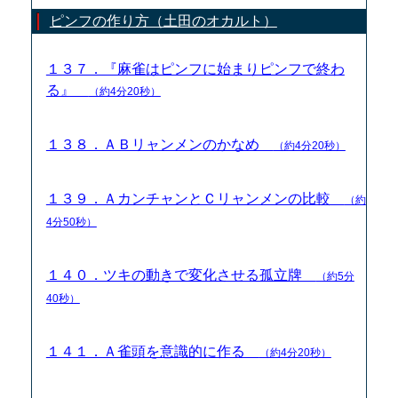
ピンフの作り方（土田のオカルト）
１３７．『麻雀はピンフに始まりピンフで終わ
る』
（約4分20秒）
１３８．ＡＢリャンメンのかなめ
（約4分20秒）
１３９．ＡカンチャンとＣリャンメンの比較
（約
4分50秒）
１４０．ツキの動きで変化させる孤立牌
（約5分
40秒）
１４１．Ａ雀頭を意識的に作る
（約4分20秒）