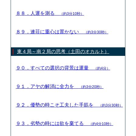
８８．人運を測る
（約3分10秒）
８９．連荘に重心は置かない
（約3分30秒）
東４局～南２局の思考（土田のオカルト）
９０．すべての選択の背景は運量
（約4分）
９１．アヤの解消に全力を
（約3分20秒）
９２．優勢の時こそ工夫した手筋を
（約3分30秒）
９３．劣勢の時には欲を棄てる
（約4分10秒）