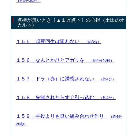
（約5分30秒）
点棒が無いとき〔▲１万点下〕の心得（土田のオ
カルト）
１５５．起死回生は狙わない
（約3分）
１５６．なんとかひとアガリを
（約4分40秒）
１５７．ドラ（赤）に誘惑されない
（約4分）
１５８．先制されたらすぐ引っ込む
（約4分）
１５９．手役よりも良い組み合わせ作り
（約4分
20秒）