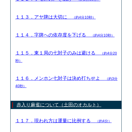
１１３．アヤ牌は大切に
（約4分10秒）
１１４．字牌への依存度を下げる
（約4分10秒）
１１５．東１局の七対子のみは避ける
（約4分20
秒）
１１６．メンホン七対子は決め打ちせよ
（約3分
40秒）
赤入り麻雀について（土田のオカルト）
１１７．現われ方は運量に比例する
（約4分）