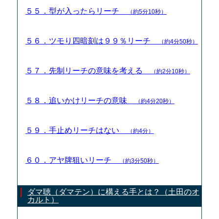
５５．型が入ったらリーチ
（約5分10秒）
５６．ツモり四暗刻は９９％リーチ
（約4分50秒）
５７．先制リーチの意味を考える
（約2分10秒）
５８．追いかけリーチの意味
（約4分20秒）
５９．手止めリーチはない
（約4分）
６０．アヤ牌狙いリーチ
（約3分50秒）
ダマ聴（ダマテン）に構える手とは？（土田のオ
カルト）