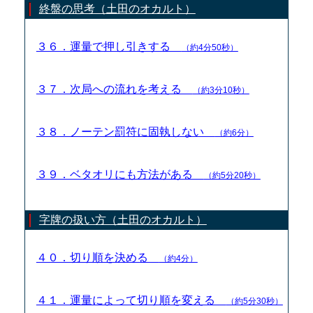
終盤の思考（土田のオカルト）
３６．運量で押し引きする
（約4分50秒）
３７．次局への流れを考える
（約3分10秒）
３８．ノーテン罰符に固執しない
（約6分）
３９．ベタオリにも方法がある
（約5分20秒）
字牌の扱い方（土田のオカルト）
４０．切り順を決める
（約4分）
４１．運量によって切り順を変える
（約5分30秒）