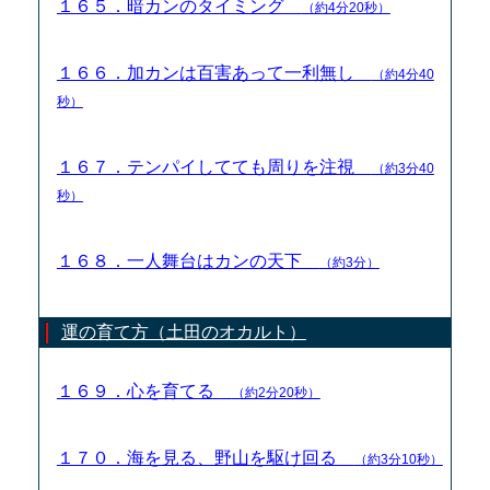
１６５．暗カンのタイミング
（約4分20秒）
１６６．加カンは百害あって一利無し
（約4分40
秒）
１６７．テンパイしてても周りを注視
（約3分40
秒）
１６８．一人舞台はカンの天下
（約3分）
運の育て方（土田のオカルト）
１６９．心を育てる
（約2分20秒）
１７０．海を見る、野山を駆け回る
（約3分10秒）