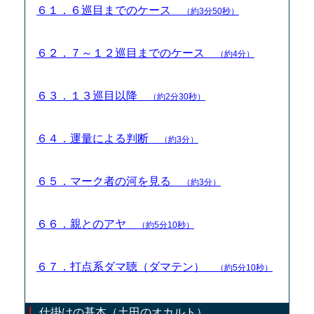
６１．６巡目までのケース
（約3分50秒）
６２．７～１２巡目までのケース
（約4分）
６３．１３巡目以降
（約2分30秒）
６４．運量による判断
（約3分）
６５．マーク者の河を見る
（約3分）
６６．親とのアヤ
（約5分10秒）
６７．打点系ダマ聴（ダマテン）
（約5分10秒）
仕掛けの基本（土田のオカルト）