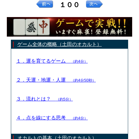
１００
ゲーム全体の概略（土田のオカルト）
１．運を育てるゲーム
（約4分）
２．天運・地運・人運
（約4分50秒）
３．流れとは？
（約5分）
４．点を線にする思考
（約4分）
オカルトの基本（土田のオカルト）