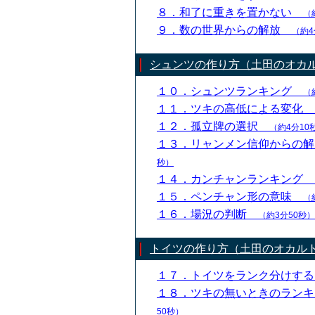
８．和了に重きを置かない
（
９．数の世界からの解放
（約4
シュンツの作り方（土田のオカ
１０．シュンツランキング
（
１１．ツキの高低による変化
１２．孤立牌の選択
（約4分10
１３．リャンメン信仰からの
秒）
１４．カンチャンランキング
１５．ペンチャン形の意味
（
１６．場況の判断
（約3分50秒）
トイツの作り方（土田のオカル
１７．トイツをランク分けす
１８．ツキの無いときのラン
50秒）