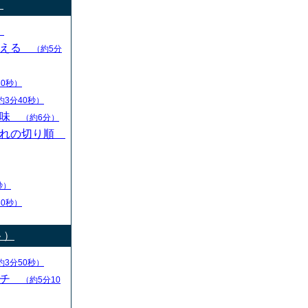
）
）
変える
（約5分
30秒）
約3分40秒）
意味
（約6分）
切れの切り順
秒）
30秒）
ト）
約3分50秒）
ーチ
（約5分10