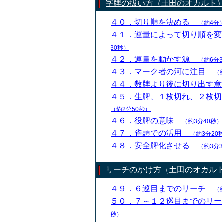
字牌の扱い方（土田のオカルト
４０．切り順を決める
（約4分
４１．運量によって切り順を
30秒）
４２．運量を動かす源
（約6分
４３．マーク者の河に注目
（
４４．数牌より後に切り出す
４５．生牌、１枚切れ、２枚
（約2分50秒）
４６．役牌の意味
（約3分40秒）
４７．雀頭での活用
（約3分20
４８．安全牌化させる
（約3分
リーチのかけ方（土田のオカル
４９．６巡目までのリーチ
（
５０．７～１２巡目までのリ
秒）