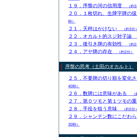
１９．序盤の河の信用度
（約3
２０．１枚切れ、生牌字牌の
秒）
２１．天秤はかけない
（約3分
２２．オカルト的スジ対子論
２３．後引き牌の有効性
（約2
２４．アヤ牌の存在
（約2分）
序盤の思考（土田のオカルト）
２５．不要牌の切り順を変化
40秒）
２６．数牌には意味がある
（
２７．第０ツモと第１ツモの
２８．手役を狙う意味
（約5分
２９．シャンテン数にこだわ
30秒）