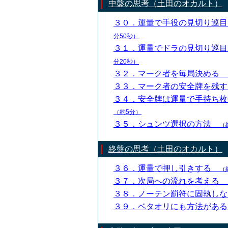
中盤の思考（土田のオカルト）
３０．運量で手役の見切り巡
分50秒）
３１．運量でドラの見切り巡
分20秒）
３２．マーク者を毎局決める
３３．マーク者の安全牌を残
３４．安全牌は運量で手持ち
（約5分）
３５．シュンツ選択の方法
（
終盤の思考（土田のオカルト）
３６．運量で押し引きする
（
３７．次局への流れを考える
３８．ノーテン罰符に固執し
３９．ベタオリにも方法があ