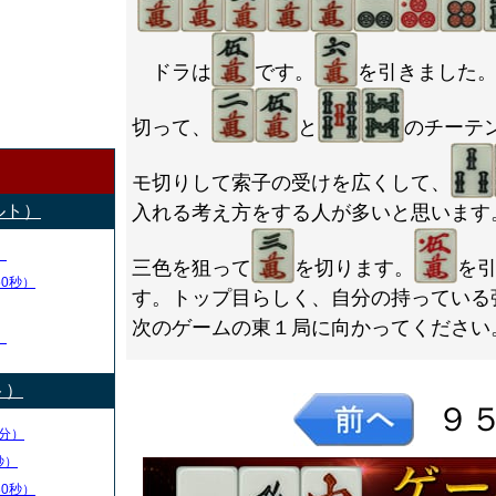
ドラは
です。
を引きました
切って、
と
のチーテ
モ切りして索子の受けを広くして、
ルト）
入れる考え方をする人が多いと思います
）
三色を狙って
を切ります。
を
50秒）
す。トップ目らしく、自分の持っている
次のゲームの東１局に向かってください
）
ト）
９
分）
秒）
30秒）