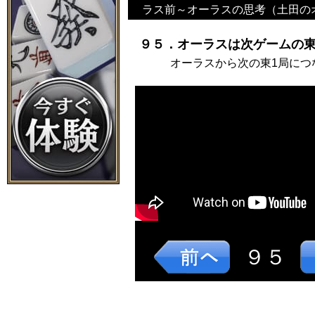
ラス前～オーラスの思考（土田の
９５．オーラスは次ゲームの東
オーラスから次の東1局につ
９５