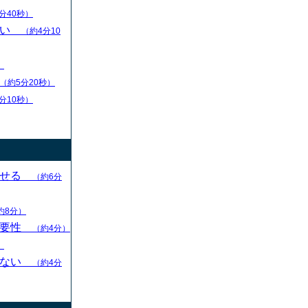
分40秒）
扱い
（約4分10
）
（約5分20秒）
分10秒）
させる
（約6分
約8分）
重要性
（約4分）
）
らない
（約4分