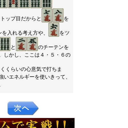
。トップ目だからと
を
ンを入れる考え方や、
をツ
と
のチーテンを
。しかし、ここは４・５・６の
引くくらいの心意気で打ちま
強いエネルギーを使いきって、
。
５