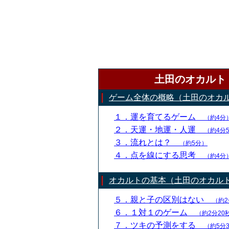
土田のオカルト
ゲーム全体の概略（土田のオカ
１．運を育てるゲーム
（約4分
２．天運・地運・人運
（約4分
３．流れとは？
（約5分）
４．点を線にする思考
（約4分
オカルトの基本（土田のオカル
５．親と子の区別はない
（約2
６．１対１のゲーム
（約2分20
７．ツキの予測をする
（約5分