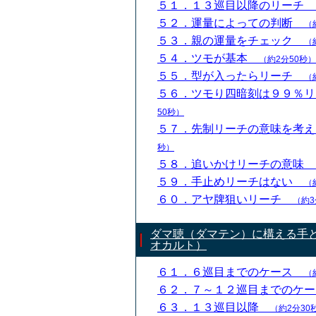
５１．１３巡目以降のリーチ
５２．運量によっての判断
（
５３．親の運量をチェック
（
５４．ツモが基本
（約2分50秒）
５５．型が入ったらリーチ
（
５６．ツモり四暗刻は９９％
50秒）
５７．先制リーチの意味を考
秒）
５８．追いかけリーチの意味
５９．手止めリーチはない
（
６０．アヤ牌狙いリーチ
（約3
ダマ聴（ダマテン）に構える手
オカルト）
６１．６巡目までのケース
（
６２．７～１２巡目までのケ
６３．１３巡目以降
（約2分30