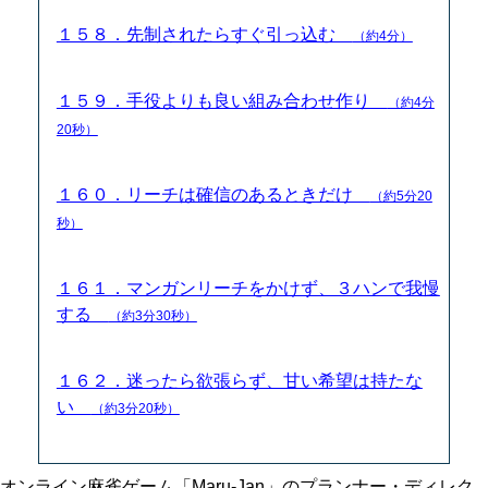
１５８．先制されたらすぐ引っ込む
（約4分）
１５９．手役よりも良い組み合わせ作り
（約4分
20秒）
１６０．リーチは確信のあるときだけ
（約5分20
秒）
１６１．マンガンリーチをかけず、３ハンで我慢
する
（約3分30秒）
１６２．迷ったら欲張らず、甘い希望は持たな
い
（約3分20秒）
オンライン麻雀ゲーム「Maru-Jan」のプランナー・ディレク