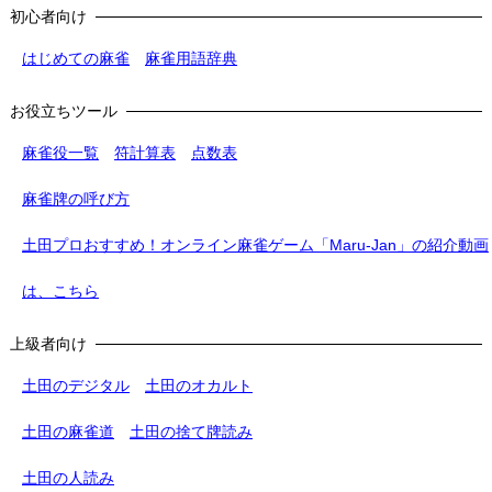
初心者向け
はじめての麻雀
麻雀用語辞典
お役立ちツール
麻雀役一覧
符計算表
点数表
麻雀牌の呼び方
土田プロおすすめ！オンライン麻雀ゲーム「Maru-Jan」の紹介動画
は、こちら
上級者向け
土田のデジタル
土田のオカルト
土田の麻雀道
土田の捨て牌読み
土田の人読み