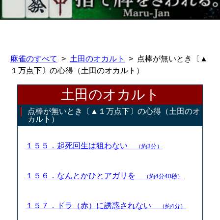
麻雀のすべて
土田のオカルト
点棒が無いとき〔▲
１万点下〕の心得（土田のオカルト）
土田のオカルト
点棒が無いとき〔▲１万点下〕の心得（土田のオ
カルト）
１５５．起死回生は狙わない
（約3分）
１５６．なんとかひとアガリを
（約4分40秒）
１５７．ドラ（赤）に誘惑されない
（約4分）