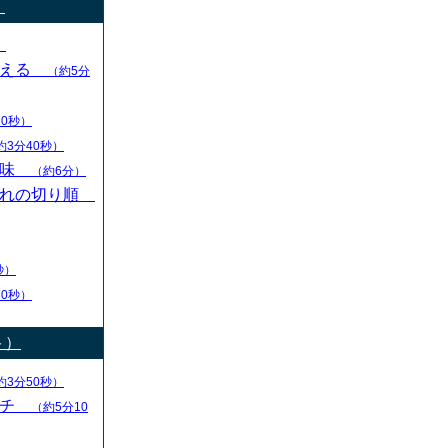
）
）
変える
（約5分
30秒）
約3分40秒）
意味
（約6分）
切れの切り順
秒）
30秒）
ト）
約3分50秒）
ーチ
（約5分10