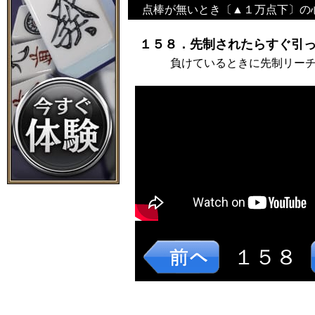
点棒が無いとき〔▲１万点下〕の
１５８．先制されたらすぐ引っ
負けているときに先制リー
１５８