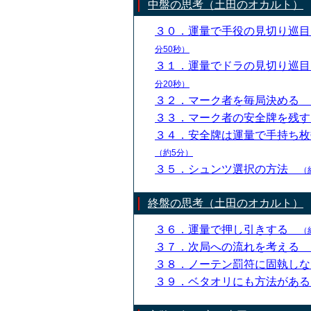
中盤の思考（土田のオカルト）
３０．運量で手役の見切り巡
分50秒）
３１．運量でドラの見切り巡
分20秒）
３２．マーク者を毎局決める
３３．マーク者の安全牌を残
３４．安全牌は運量で手持ち
（約5分）
３５．シュンツ選択の方法
（
終盤の思考（土田のオカルト）
３６．運量で押し引きする
（
３７．次局への流れを考える
３８．ノーテン罰符に固執し
３９．ベタオリにも方法があ