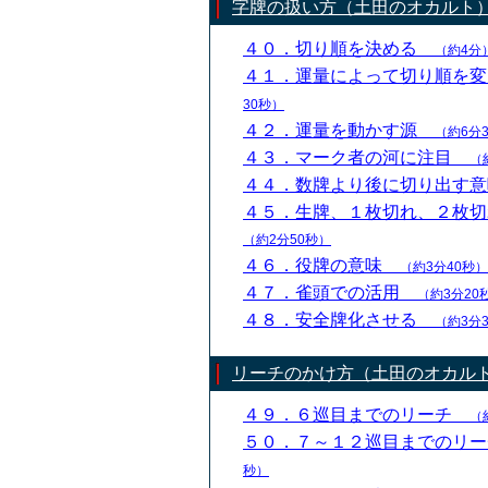
字牌の扱い方（土田のオカルト
４０．切り順を決める
（約4分
４１．運量によって切り順を
30秒）
４２．運量を動かす源
（約6分
４３．マーク者の河に注目
（
４４．数牌より後に切り出す
４５．生牌、１枚切れ、２枚
（約2分50秒）
４６．役牌の意味
（約3分40秒）
４７．雀頭での活用
（約3分20
４８．安全牌化させる
（約3分
リーチのかけ方（土田のオカル
４９．６巡目までのリーチ
（
５０．７～１２巡目までのリ
秒）