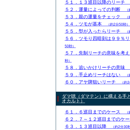
５１．１３巡目以降のリーチ
５２．運量によっての判断
（
５３．親の運量をチェック
（
５４．ツモが基本
（約2分50秒）
５５．型が入ったらリーチ
（
５６．ツモり四暗刻は９９％
50秒）
５７．先制リーチの意味を考
秒）
５８．追いかけリーチの意味
５９．手止めリーチはない
（
６０．アヤ牌狙いリーチ
（約3
ダマ聴（ダマテン）に構える手
オカルト）
６１．６巡目までのケース
（
６２．７～１２巡目までのケ
６３．１３巡目以降
（約2分30