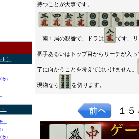
持つことが大事です。
南１局の親番で、ドラは
です。リ
番手あるいはトップ目からリーチが入っ
ルト）
了に向かうことを考えてはいけません。
）
50秒）
現物なら
を切ります。
）
１５
ト）
分）
秒）
30秒）