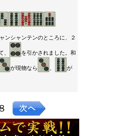
ャンシャンテンのところに、２
て、
を引かされました。和
が現物なら
、
が
８