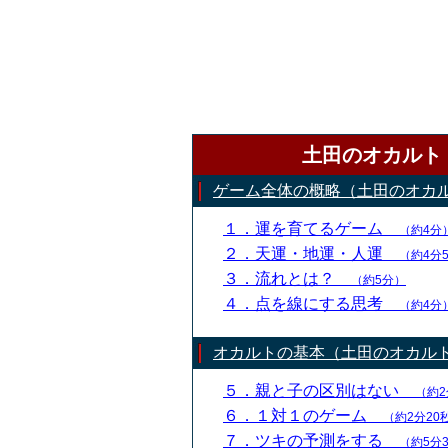
土田のオカルト
ゲーム全体の概略（土田のオカ
１．運を育てるゲーム
（約4分
２．天運・地運・人運
（約4分
３．流れとは？
（約5分）
４．点を線にする思考
（約4分
オカルトの基本（土田のオカル
５．親と子の区別はない
（約2
６．１対１のゲーム
（約2分20
７．ツキの予測をする
（約5分