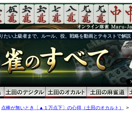
りたい上級者まで、ルール、役、戦略を動画とテキストで解説
点棒が無いとき〔▲１万点下〕の心得（土田のオカルト）