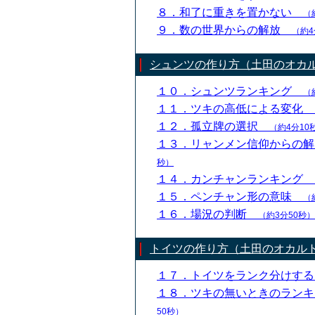
８．和了に重きを置かない
（
９．数の世界からの解放
（約4
シュンツの作り方（土田のオカ
１０．シュンツランキング
（
１１．ツキの高低による変化
１２．孤立牌の選択
（約4分10
１３．リャンメン信仰からの
秒）
１４．カンチャンランキング
１５．ペンチャン形の意味
（
１６．場況の判断
（約3分50秒）
トイツの作り方（土田のオカル
１７．トイツをランク分けす
１８．ツキの無いときのラン
50秒）