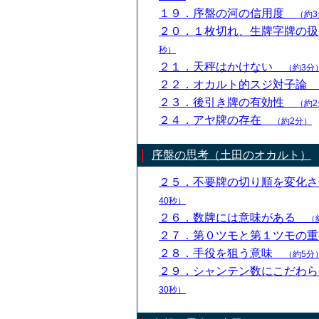
１９．序盤の河の信用度
（約3
２０．１枚切れ、生牌字牌の
秒）
２１．天秤はかけない
（約3分
２２．オカルト的スジ対子論
２３．後引き牌の有効性
（約2
２４．アヤ牌の存在
（約2分）
序盤の思考（土田のオカルト）
２５．不要牌の切り順を変化
40秒）
２６．数牌には意味がある
（
２７．第０ツモと第１ツモの
２８．手役を狙う意味
（約5分
２９．シャンテン数にこだわ
30秒）