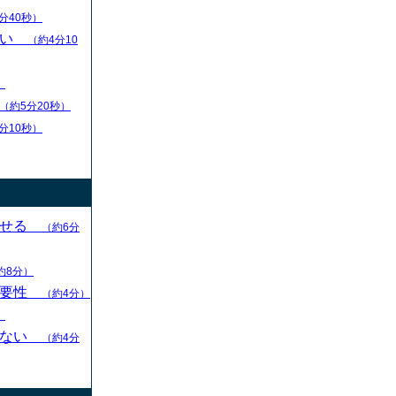
分40秒）
扱い
（約4分10
）
（約5分20秒）
分10秒）
させる
（約6分
約8分）
重要性
（約4分）
）
らない
（約4分