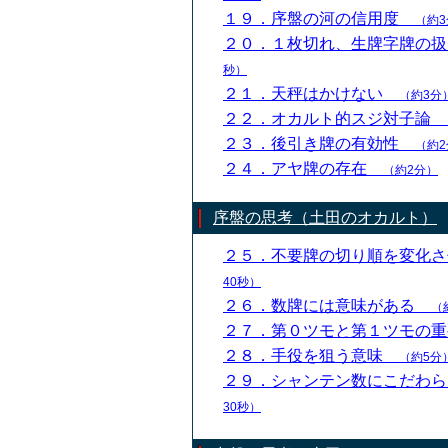
１９．序盤の河の信用度
（約3
２０．１枚切れ、生牌字牌の
秒）
２１．天秤はかけない
（約3分
２２．オカルト的スジ対子論
２３．後引き牌の有効性
（約2
２４．アヤ牌の存在
（約2分）
序盤の思考（土田のオカルト）
２５．不要牌の切り順を変化
40秒）
２６．数牌には意味がある
（
２７．第０ツモと第１ツモの
２８．手役を狙う意味
（約5分
２９．シャンテン数にこだわ
30秒）