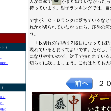
人が西家で
がまだ出ていなかったら
持っています。対子ランキングでは、自
ですが、Ｃ・Ｄランクに落ちているなと
れかが切られていなかったら、序盤の河
う。
１枚切れの字牌は２段目になっても頼
ルト）
現れているとおりでよいです。ただし、
になりやすいので、対子で持たれている
）
切らずに残しましょう。これはとても大
50秒）
）
２
ト）
分）
秒）
30秒）