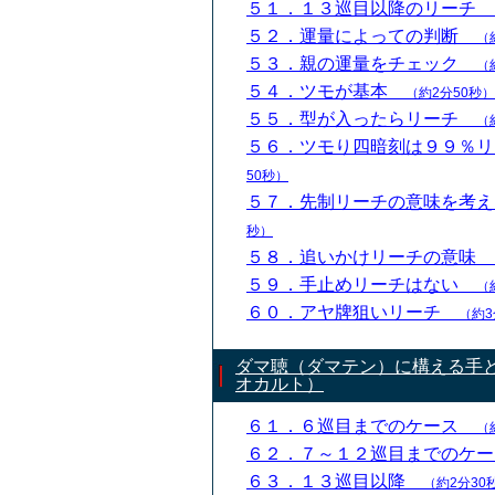
５１．１３巡目以降のリーチ
５２．運量によっての判断
（
５３．親の運量をチェック
（
５４．ツモが基本
（約2分50秒）
５５．型が入ったらリーチ
（
５６．ツモり四暗刻は９９％
50秒）
５７．先制リーチの意味を考
秒）
５８．追いかけリーチの意味
５９．手止めリーチはない
（
６０．アヤ牌狙いリーチ
（約3
ダマ聴（ダマテン）に構える手
オカルト）
６１．６巡目までのケース
（
６２．７～１２巡目までのケ
６３．１３巡目以降
（約2分30