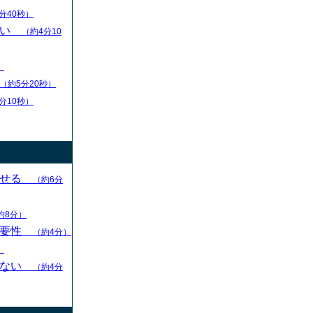
分40秒）
扱い
（約4分10
）
（約5分20秒）
分10秒）
させる
（約6分
約8分）
重要性
（約4分）
）
らない
（約4分