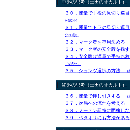
中盤の思考（土田のオカルト）
３０．運量で手役の見切り巡
分50秒）
３１．運量でドラの見切り巡
分20秒）
３２．マーク者を毎局決める
３３．マーク者の安全牌を残
３４．安全牌は運量で手持ち
（約5分）
３５．シュンツ選択の方法
（
終盤の思考（土田のオカルト）
３６．運量で押し引きする
（
３７．次局への流れを考える
３８．ノーテン罰符に固執し
３９．ベタオリにも方法があ