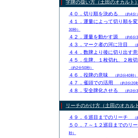
字牌の扱い方（土田のオカルト
４０．切り順を決める
（約4分
４１．運量によって切り順を
30秒）
４２．運量を動かす源
（約6分
４３．マーク者の河に注目
（
４４．数牌より後に切り出す
４５．生牌、１枚切れ、２枚
（約2分50秒）
４６．役牌の意味
（約3分40秒）
４７．雀頭での活用
（約3分20
４８．安全牌化させる
（約3分
リーチのかけ方（土田のオカル
４９．６巡目までのリーチ
（
５０．７～１２巡目までのリ
秒）