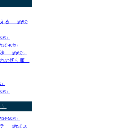
）
）
変える
（約5分
30秒）
約3分40秒）
意味
（約6分）
切れの切り順
秒）
30秒）
ト）
約3分50秒）
ーチ
（約5分10