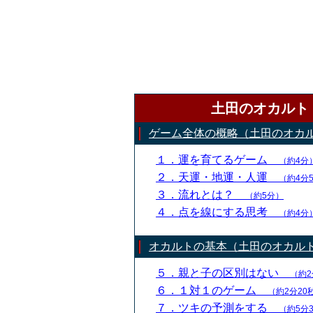
土田のオカルト
ゲーム全体の概略（土田のオカ
１．運を育てるゲーム
（約4分
２．天運・地運・人運
（約4分
３．流れとは？
（約5分）
４．点を線にする思考
（約4分
オカルトの基本（土田のオカル
５．親と子の区別はない
（約2
６．１対１のゲーム
（約2分20
７．ツキの予測をする
（約5分