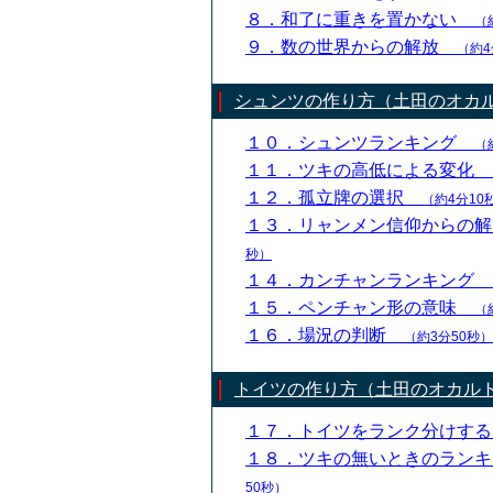
８．和了に重きを置かない
（
９．数の世界からの解放
（約4
シュンツの作り方（土田のオカ
１０．シュンツランキング
（
１１．ツキの高低による変化
１２．孤立牌の選択
（約4分10
１３．リャンメン信仰からの
秒）
１４．カンチャンランキング
１５．ペンチャン形の意味
（
１６．場況の判断
（約3分50秒）
トイツの作り方（土田のオカル
１７．トイツをランク分けす
１８．ツキの無いときのラン
50秒）