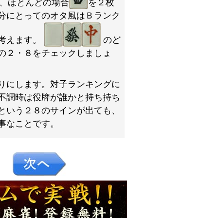
、ほとんどの場合
を２枚
分にとってのオタ風はＢランク
考えます。
のど
の２・８をチェックしましょ
りにします。対子ランキングに
不調時は役牌が誰かと持ち持ち
という２８のサインが出ても、
事なことです。
０