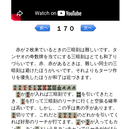
１７０
赤が２枚来ているときの三暗刻は難しいです。タ
ンヤオの奇数牌を当てにする三暗刻はとても和了り
づらいです。赤、赤があるときは、難しい同士の三
暗刻は避けたほうがいいです。それよりもターツ作
りを優先したほうが和了は近づきます。
か
が入れば三暗刻です。
を引いてきたと
き、
を打って三暗刻のリーチに行くと空振る確率
は高いです。しかし、この手は奥の手があります。
切りです。これだと
のどれかを引いてく
れば好形のリーチが打てます。
や
が入ってもカ
ン
、カン
というＢカンチャンでリーチがかけら