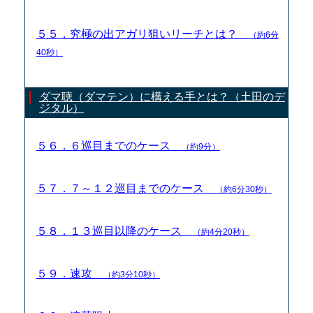
５５．究極の出アガリ狙いリーチとは？
（約6分
40秒）
ダマ聴（ダマテン）に構える手とは？（土田のデ
ジタル）
５６．６巡目までのケース
（約9分）
５７．７～１２巡目までのケース
（約6分30秒）
５８．１３巡目以降のケース
（約4分20秒）
５９．速攻
（約3分10秒）