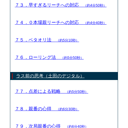
７３．早すぎるリーチへの対応
（約4分50秒）
７４．０本場親リーチへの対応
（約4分40秒）
７５．ベタオリ法
（約5分10秒）
７６．ローリング法
（約5分50秒）
ラス前の思考（土田のデジタル）
７７．点差による戦略
（約5分50秒）
７８．親番の心得
（約6分30秒）
７９．次局親番の心得
（約6分40秒）