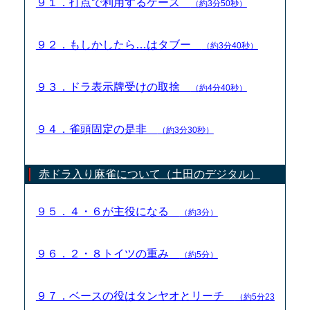
９１．打点で利用するケース
（約3分50秒）
９２．もしかしたら…はタブー
（約3分40秒）
９３．ドラ表示牌受けの取捨
（約4分40秒）
９４．雀頭固定の是非
（約3分30秒）
赤ドラ入り麻雀について（土田のデジタル）
９５．４・６が主役になる
（約3分）
９６．２・８トイツの重み
（約5分）
９７．ベースの役はタンヤオとリーチ
（約5分23