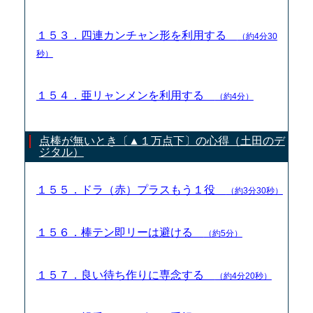
１５３．四連カンチャン形を利用する
（約4分30
秒）
１５４．亜リャンメンを利用する
（約4分）
点棒が無いとき〔▲１万点下〕の心得（土田のデ
ジタル）
１５５．ドラ（赤）プラスもう１役
（約3分30秒）
１５６．棒テン即リーは避ける
（約5分）
１５７．良い待ち作りに専念する
（約4分20秒）