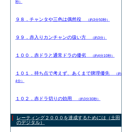
秒）
９８．チャンタや三色は偶然役
（約3分50秒）
９９．赤入りカンチャンの扱い方
（約3分）
１００．赤ドラと通常ドラの優劣
（約4分10秒）
１０１．持ち点で考えず、あくまで牌理優先
（約
4分）
１０２．赤ドラ切りの効用
（約3分30秒）
レーティング２０００を達成するためには（土田
のデジタル）