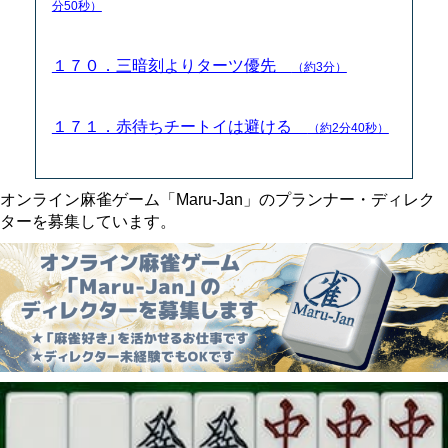
分50秒）
１７０．三暗刻よりターツ優先
（約3分）
１７１．赤待ちチートイは避ける
（約2分40秒）
オンライン麻雀ゲーム「Maru-Jan」のプランナー・ディレク
ターを募集しています。