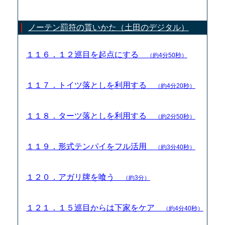
ノーテン罰符の貰いかた（土田のデジタル）
１１６．１２巡目を起点にする
（約4分50秒）
１１７．トイツ落としを利用する
（約4分20秒）
１１８．ターツ落としを利用する
（約2分50秒）
１１９．形式テンパイをフル活用
（約3分40秒）
１２０．アガリ牌を喰う
（約3分）
１２１．１５巡目からは下家をケア
（約4分40秒）