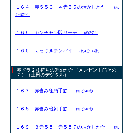
１６４．赤５５６・４赤５５の活かしかた
（約3
分40秒）
１６５．カンチャン即リーチ
（約3分）
１６６．くっつきテンパイ
（約4分10秒）
赤ドラ２枚持ちの進めかた（メンゼン手筋その
２）（土田のデジタル）
１６７．赤含み雀頭手筋
（約3分40秒）
１６８．赤含み暗刻手筋
（約3分40秒）
１６９．３赤５５・赤５５７の活かしかた
（約3