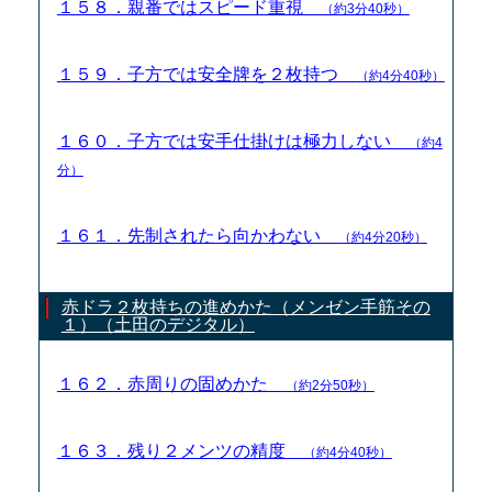
１５８．親番ではスピード重視
（約3分40秒）
１５９．子方では安全牌を２枚持つ
（約4分40秒）
１６０．子方では安手仕掛けは極力しない
（約4
分）
１６１．先制されたら向かわない
（約4分20秒）
赤ドラ２枚持ちの進めかた（メンゼン手筋その
１）（土田のデジタル）
１６２．赤周りの固めかた
（約2分50秒）
１６３．残り２メンツの精度
（約4分40秒）