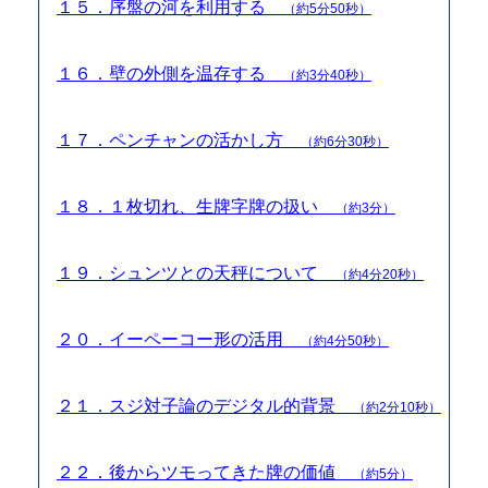
１５．序盤の河を利用する
（約5分50秒）
１６．壁の外側を温存する
（約3分40秒）
１７．ペンチャンの活かし方
（約6分30秒）
１８．１枚切れ、生牌字牌の扱い
（約3分）
１９．シュンツとの天秤について
（約4分20秒）
２０．イーペーコー形の活用
（約4分50秒）
２１．スジ対子論のデジタル的背景
（約2分10秒）
２２．後からツモってきた牌の価値
（約5分）