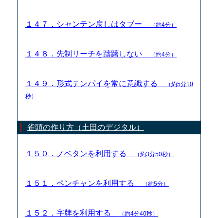
１４７．シャンテン戻しはタブー
（約4分）
１４８．先制リーチを躊躇しない
（約4分）
１４９．形式テンパイを常に意識する
（約5分10
秒）
雀頭の作り方（土田のデジタル）
１５０．ノベタンを利用する
（約3分50秒）
１５１．ペンチャンを利用する
（約5分）
１５２．字牌を利用する
（約4分40秒）