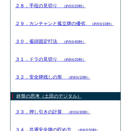
２８．手役の見切り
（約5分20秒）
２９．カンチャンと孤立牌の優劣
（約5分10秒）
３０．雀頭固定打法
（約5分40秒）
３１．ドラの見切り
（約6分20秒）
３２．安全牌残しの形
（約6分10秒）
終盤の思考（土田のデジタル）
３３．押し引きの計算
（約3分30秒）
３４．共通安全牌の貯め方
（約6分50秒）