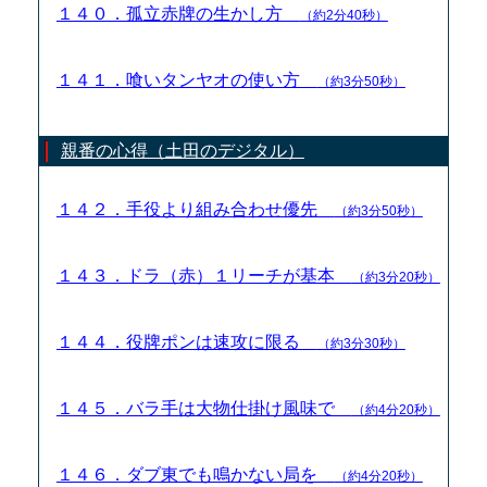
１４０．孤立赤牌の生かし方
（約2分40秒）
１４１．喰いタンヤオの使い方
（約3分50秒）
親番の心得（土田のデジタル）
１４２．手役より組み合わせ優先
（約3分50秒）
１４３．ドラ（赤）１リーチが基本
（約3分20秒）
１４４．役牌ポンは速攻に限る
（約3分30秒）
１４５．バラ手は大物仕掛け風味で
（約4分20秒）
１４６．ダブ東でも鳴かない局を
（約4分20秒）