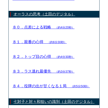
オーラスの思考（土田のデジタル）
８０．点差による戦略
（約4分20秒）
８１．親番の心得
（約6分30秒）
８２．トップ目の心得
（約4分30秒）
８３．ラス逃れ最優先
（約3分37秒）
８４．役牌の出が甘くなる１局
（約5分50秒）
七対子と対々和狙いの識別（土田のデジタル）