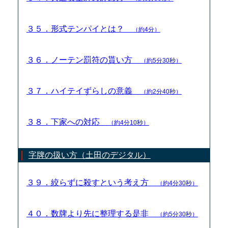
３５．形式テンパイとは？
（約4分）
３６．ノーテン罰符の貰い方
（約5分30秒）
３７．ハイテイずらしの意義
（約2分40秒）
３８．下家への対応
（約4分10秒）
字牌の扱い方（土田のデジタル）
３９．絞らずに殺すという考え方
（約4分30秒）
４０．数牌より先に整理する是非
（約5分30秒）