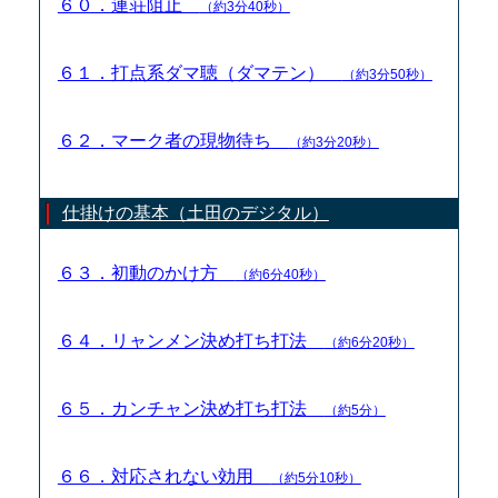
６０．連荘阻止
（約3分40秒）
６１．打点系ダマ聴（ダマテン）
（約3分50秒）
６２．マーク者の現物待ち
（約3分20秒）
仕掛けの基本（土田のデジタル）
６３．初動のかけ方
（約6分40秒）
６４．リャンメン決め打ち打法
（約6分20秒）
６５．カンチャン決め打ち打法
（約5分）
６６．対応されない効用
（約5分10秒）