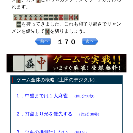
れます。
を持ってきました。これも和了り易さでリャン
メンを優先して
を切りましょう。
１７０
ゲーム全体の概略（土田のデジタル）
１．中盤までは１人麻雀
（約3分50秒）
２．打点より形を優先する
（約2分30秒）
３．ツキの推測はしない
（約1分）