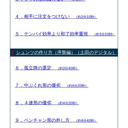
４．相手に注文をつけない
（約2分10秒）
５．テンパイ効率より和了効率重視
（約3分20秒）
シュンツの作り方（序盤編）（土田のデジタル）
６．孤立牌の選定
（約3分40秒）
７．中ぶくれ形の優劣
（約4分20秒）
８．４連形の優劣
（約4分20秒）
９．ペンチャン形の外し方
（約4分40秒）