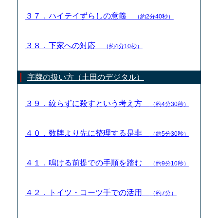
３７．ハイテイずらしの意義
（約2分40秒）
３８．下家への対応
（約4分10秒）
字牌の扱い方（土田のデジタル）
３９．絞らずに殺すという考え方
（約4分30秒）
４０．数牌より先に整理する是非
（約5分30秒）
４１．鳴ける前提での手順を踏む
（約9分10秒）
４２．トイツ・コーツ手での活用
（約7分）