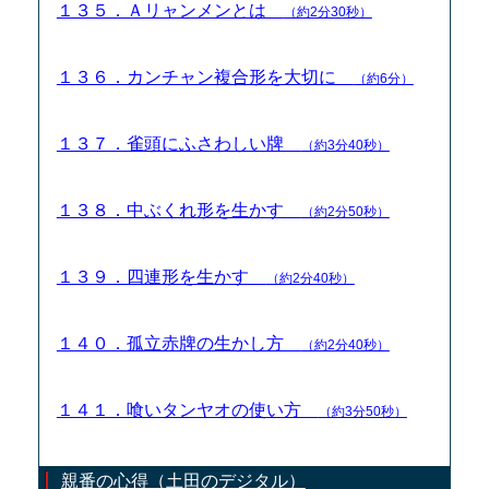
１３５．Ａリャンメンとは
（約2分30秒）
１３６．カンチャン複合形を大切に
（約6分）
１３７．雀頭にふさわしい牌
（約3分40秒）
１３８．中ぶくれ形を生かす
（約2分50秒）
１３９．四連形を生かす
（約2分40秒）
１４０．孤立赤牌の生かし方
（約2分40秒）
１４１．喰いタンヤオの使い方
（約3分50秒）
親番の心得（土田のデジタル）