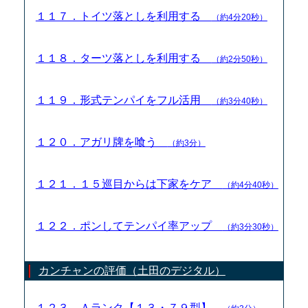
１１７．トイツ落としを利用する
（約4分20秒）
１１８．ターツ落としを利用する
（約2分50秒）
１１９．形式テンパイをフル活用
（約3分40秒）
１２０．アガリ牌を喰う
（約3分）
１２１．１５巡目からは下家をケア
（約4分40秒）
１２２．ポンしてテンパイ率アップ
（約3分30秒）
カンチャンの評価（土田のデジタル）
１２３．Ａランク【１３・７９型】