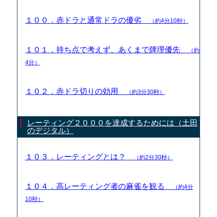
１００．赤ドラと通常ドラの優劣
（約4分10秒）
１０１．持ち点で考えず、あくまで牌理優先
（約
4分）
１０２．赤ドラ切りの効用
（約3分30秒）
レーティング２０００を達成するためには（土田
のデジタル）
１０３．レーティングとは？
（約2分30秒）
１０４．高レーティング者の麻雀を観る
（約4分
10秒）