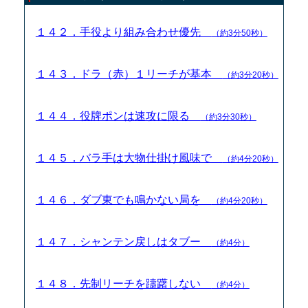
１４２．手役より組み合わせ優先
（約3分50秒）
１４３．ドラ（赤）１リーチが基本
（約3分20秒）
１４４．役牌ポンは速攻に限る
（約3分30秒）
１４５．バラ手は大物仕掛け風味で
（約4分20秒）
１４６．ダブ東でも鳴かない局を
（約4分20秒）
１４７．シャンテン戻しはタブー
（約4分）
１４８．先制リーチを躊躇しない
（約4分）