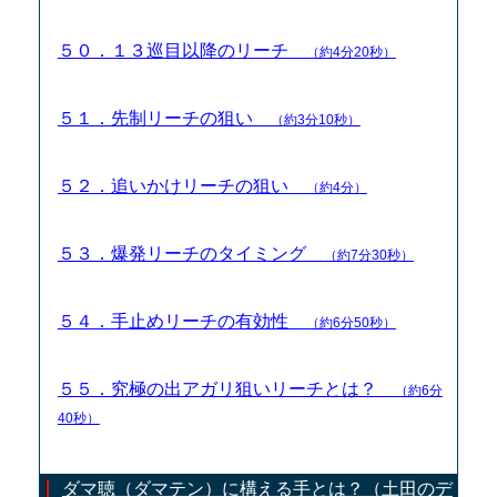
５０．１３巡目以降のリーチ
（約4分20秒）
５１．先制リーチの狙い
（約3分10秒）
５２．追いかけリーチの狙い
（約4分）
５３．爆発リーチのタイミング
（約7分30秒）
５４．手止めリーチの有効性
（約6分50秒）
５５．究極の出アガリ狙いリーチとは？
（約6分
40秒）
ダマ聴（ダマテン）に構える手とは？（土田のデ