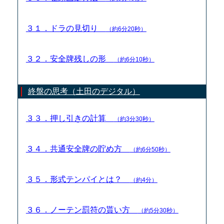
３１．ドラの見切り
（約6分20秒）
３２．安全牌残しの形
（約6分10秒）
終盤の思考（土田のデジタル）
３３．押し引きの計算
（約3分30秒）
３４．共通安全牌の貯め方
（約6分50秒）
３５．形式テンパイとは？
（約4分）
３６．ノーテン罰符の貰い方
（約5分30秒）