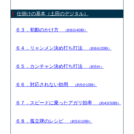
仕掛けの基本（土田のデジタル）
６３．初動のかけ方
（約6分40秒）
６４．リャンメン決め打ち打法
（約6分20秒）
６５．カンチャン決め打ち打法
（約5分）
６６．対応されない効用
（約5分10秒）
６７．スピードに乗ったアガリ効率
（約4分50秒）
６８．孤立牌のレシピ
（約5分10秒）