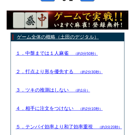
ゲーム全体の概略（土田のデジタル）
１．中盤までは１人麻雀
（約3分50秒）
２．打点より形を優先する
（約2分30秒）
３．ツキの推測はしない
（約1分）
４．相手に注文をつけない
（約2分10秒）
５．テンパイ効率より和了効率重視
（約3分20秒）