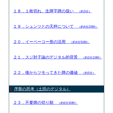
１８．１枚切れ、生牌字牌の扱い
（約3分）
１９．シュンツとの天秤について
（約4分20秒）
２０．イーペーコー形の活用
（約4分50秒）
２１．スジ対子論のデジタル的背景
（約2分10秒）
２２．後からツモってきた牌の価値
（約5分）
序盤の思考（土田のデジタル）
２３．不要牌の切り順
（約6分30秒）