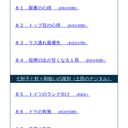
８１．親番の心得
（約6分30秒）
８２．トップ目の心得
（約4分30秒）
８３．ラス逃れ最優先
（約3分37秒）
８４．役牌の出が甘くなる１局
（約5分50秒）
七対子と対々和狙いの識別（土田のデジタル）
８５．トイツのランク分け
（約8分）
８６．ドラの有無
（約3分50秒）