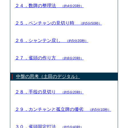
２４．数牌の整理法
（約4分20秒）
２５．ペンチャンの見切り時
（約5分50秒）
２６．シャンテン戻し
（約5分20秒）
２７．雀頭の作り方
（約8分20秒）
中盤の思考（土田のデジタル）
２８．手役の見切り
（約5分20秒）
２９．カンチャンと孤立牌の優劣
（約5分10秒）
３０．雀頭固定打法
（約5分40秒）