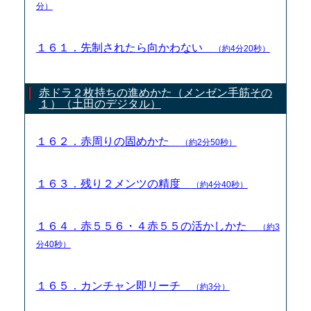
分）
１６１．先制されたら向かわない
（約4分20秒）
赤ドラ２枚持ちの進めかた（メンゼン手筋その
１）（土田のデジタル）
１６２．赤周りの固めかた
（約2分50秒）
１６３．残り２メンツの精度
（約4分40秒）
１６４．赤５５６・４赤５５の活かしかた
（約3
分40秒）
１６５．カンチャン即リーチ
（約3分）