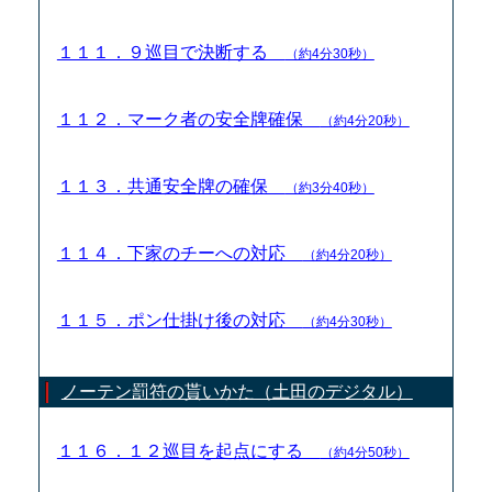
１１１．９巡目で決断する
（約4分30秒）
１１２．マーク者の安全牌確保
（約4分20秒）
１１３．共通安全牌の確保
（約3分40秒）
１１４．下家のチーへの対応
（約4分20秒）
１１５．ポン仕掛け後の対応
（約4分30秒）
ノーテン罰符の貰いかた（土田のデジタル）
１１６．１２巡目を起点にする
（約4分50秒）