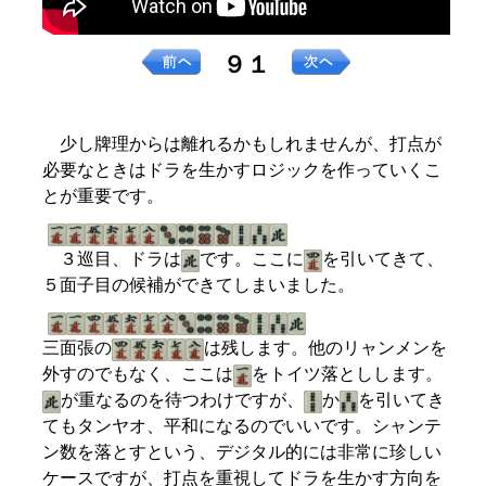
９１
少し牌理からは離れるかもしれませんが、打点が
必要なときはドラを生かすロジックを作っていくこ
とが重要です。
３巡目、ドラは
です。ここに
を引いてきて、
５面子目の候補ができてしまいました。
三面張の
は残します。他のリャンメンを
外すのでもなく、ここは
をトイツ落としします。
が重なるのを待つわけですが、
か
を引いてき
てもタンヤオ、平和になるのでいいです。シャンテ
ン数を落とすという、デジタル的には非常に珍しい
ケースですが、打点を重視してドラを生かす方向を