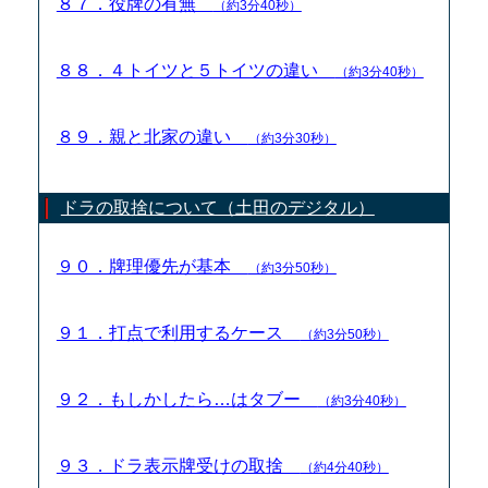
８７．役牌の有無
（約3分40秒）
８８．４トイツと５トイツの違い
（約3分40秒）
８９．親と北家の違い
（約3分30秒）
ドラの取捨について（土田のデジタル）
９０．牌理優先が基本
（約3分50秒）
９１．打点で利用するケース
（約3分50秒）
９２．もしかしたら…はタブー
（約3分40秒）
９３．ドラ表示牌受けの取捨
（約4分40秒）