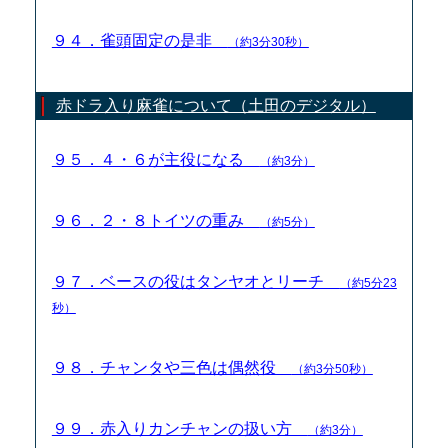
９４．雀頭固定の是非
（約3分30秒）
赤ドラ入り麻雀について（土田のデジタル）
９５．４・６が主役になる
（約3分）
９６．２・８トイツの重み
（約5分）
９７．ベースの役はタンヤオとリーチ
（約5分23
秒）
９８．チャンタや三色は偶然役
（約3分50秒）
９９．赤入りカンチャンの扱い方
（約3分）