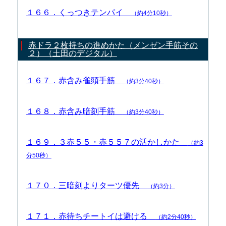
１６６．くっつきテンパイ
（約4分10秒）
赤ドラ２枚持ちの進めかた（メンゼン手筋その
２）（土田のデジタル）
１６７．赤含み雀頭手筋
（約3分40秒）
１６８．赤含み暗刻手筋
（約3分40秒）
１６９．３赤５５・赤５５７の活かしかた
（約3
分50秒）
１７０．三暗刻よりターツ優先
（約3分）
１７１．赤待ちチートイは避ける
（約2分40秒）