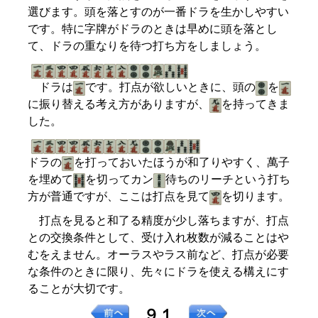
選びます。頭を落とすのが一番ドラを生かしやすい
です。特に字牌がドラのときは早めに頭を落とし
て、ドラの重なりを待つ打ち方をしましょう。
ドラは
です。打点が欲しいときに、頭の
を
に振り替える考え方がありますが、
を持ってきま
した。
ドラの
を打っておいたほうが和了りやすく、萬子
を埋めて
を切ってカン
待ちのリーチという打ち
方が普通ですが、ここは打点を見て
を切ります。
打点を見ると和了る精度が少し落ちますが、打点
との交換条件として、受け入れ枚数が減ることはや
むをえません。オーラスやラス前など、打点が必要
な条件のときに限り、先々にドラを使える構えにす
ることが大切です。
９１