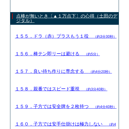
点棒が無いとき〔▲１万点下〕の心得（土田のデ
ジタル）
１５５．ドラ（赤）プラスもう１役
（約3分30秒）
１５６．棒テン即リーは避ける
（約5分）
１５７．良い待ち作りに専念する
（約4分20秒）
１５８．親番ではスピード重視
（約3分40秒）
１５９．子方では安全牌を２枚持つ
（約4分40秒）
１６０．子方では安手仕掛けは極力しない
（約4