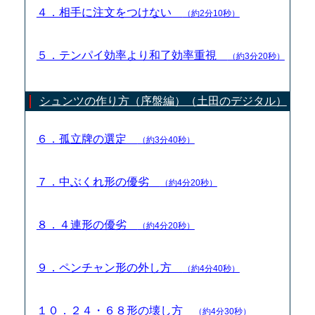
４．相手に注文をつけない
（約2分10秒）
５．テンパイ効率より和了効率重視
（約3分20秒）
シュンツの作り方（序盤編）（土田のデジタル）
６．孤立牌の選定
（約3分40秒）
７．中ぶくれ形の優劣
（約4分20秒）
８．４連形の優劣
（約4分20秒）
９．ペンチャン形の外し方
（約4分40秒）
１０．２４・６８形の壊し方
（約4分30秒）