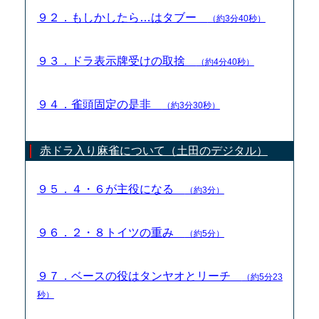
９２．もしかしたら…はタブー
（約3分40秒）
９３．ドラ表示牌受けの取捨
（約4分40秒）
９４．雀頭固定の是非
（約3分30秒）
赤ドラ入り麻雀について（土田のデジタル）
９５．４・６が主役になる
（約3分）
９６．２・８トイツの重み
（約5分）
９７．ベースの役はタンヤオとリーチ
（約5分23
秒）