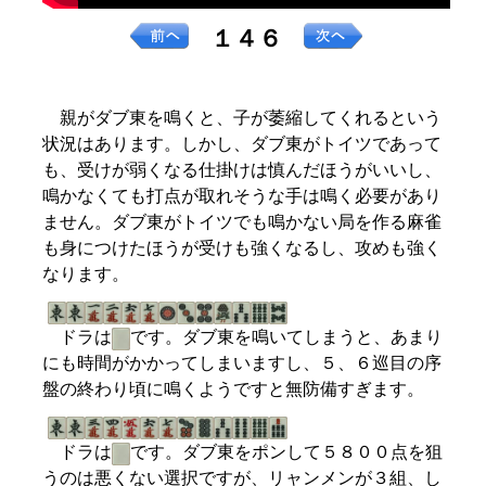
１４６
親がダブ東を鳴くと、子が萎縮してくれるという
状況はあります。しかし、ダブ東がトイツであって
も、受けが弱くなる仕掛けは慎んだほうがいいし、
鳴かなくても打点が取れそうな手は鳴く必要があり
ません。ダブ東がトイツでも鳴かない局を作る麻雀
も身につけたほうが受けも強くなるし、攻めも強く
なります。
ドラは
です。ダブ東を鳴いてしまうと、あまり
にも時間がかかってしまいますし、５、６巡目の序
盤の終わり頃に鳴くようですと無防備すぎます。
ドラは
です。ダブ東をポンして５８００点を狙
うのは悪くない選択ですが、リャンメンが３組、し