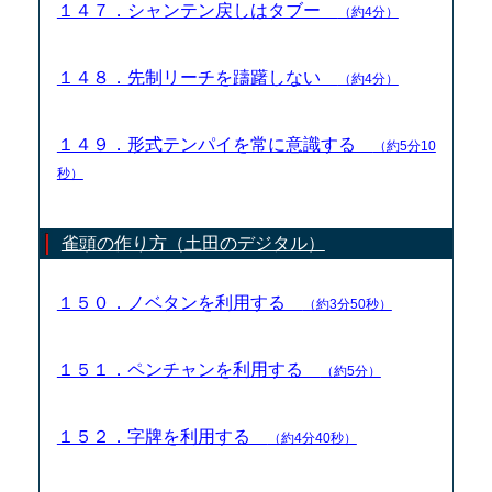
１４７．シャンテン戻しはタブー
（約4分）
１４８．先制リーチを躊躇しない
（約4分）
１４９．形式テンパイを常に意識する
（約5分10
秒）
雀頭の作り方（土田のデジタル）
１５０．ノベタンを利用する
（約3分50秒）
１５１．ペンチャンを利用する
（約5分）
１５２．字牌を利用する
（約4分40秒）