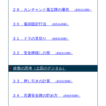
２９．カンチャンと孤立牌の優劣
（約5分10秒）
３０．雀頭固定打法
（約5分40秒）
３１．ドラの見切り
（約6分20秒）
３２．安全牌残しの形
（約6分10秒）
終盤の思考（土田のデジタル）
３３．押し引きの計算
（約3分30秒）
３４．共通安全牌の貯め方
（約6分50秒）