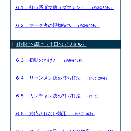
６１．打点系ダマ聴（ダマテン）
（約3分50秒）
６２．マーク者の現物待ち
（約3分20秒）
仕掛けの基本（土田のデジタル）
６３．初動のかけ方
（約6分40秒）
６４．リャンメン決め打ち打法
（約6分20秒）
６５．カンチャン決め打ち打法
（約5分）
６６．対応されない効用
（約5分10秒）