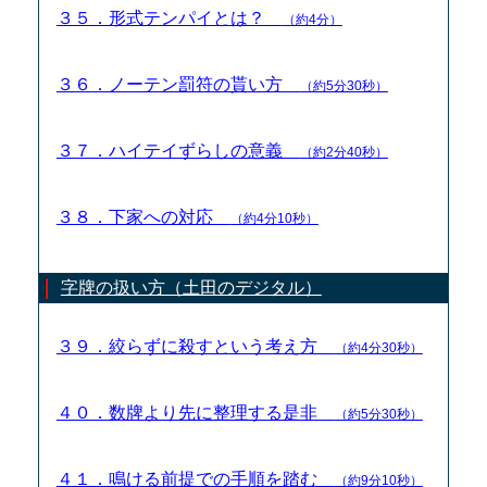
３５．形式テンパイとは？
（約4分）
３６．ノーテン罰符の貰い方
（約5分30秒）
３７．ハイテイずらしの意義
（約2分40秒）
３８．下家への対応
（約4分10秒）
字牌の扱い方（土田のデジタル）
３９．絞らずに殺すという考え方
（約4分30秒）
４０．数牌より先に整理する是非
（約5分30秒）
４１．鳴ける前提での手順を踏む
（約9分10秒）