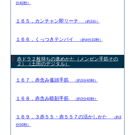
分40秒）
１６５．カンチャン即リーチ
（約3分）
１６６．くっつきテンパイ
（約4分10秒）
赤ドラ２枚持ちの進めかた（メンゼン手筋その
２）（土田のデジタル）
１６７．赤含み雀頭手筋
（約3分40秒）
１６８．赤含み暗刻手筋
（約3分40秒）
１６９．３赤５５・赤５５７の活かしかた
（約3
分50秒）