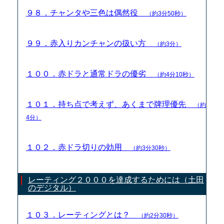
９８．チャンタや三色は偶然役
（約3分50秒）
９９．赤入りカンチャンの扱い方
（約3分）
１００．赤ドラと通常ドラの優劣
（約4分10秒）
１０１．持ち点で考えず、あくまで牌理優先
（約
4分）
１０２．赤ドラ切りの効用
（約3分30秒）
レーティング２０００を達成するためには（土田
のデジタル）
１０３．レーティングとは？
（約2分30秒）