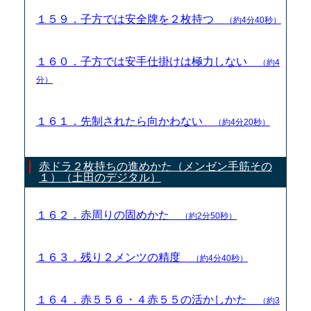
１５９．子方では安全牌を２枚持つ
（約4分40秒）
１６０．子方では安手仕掛けは極力しない
（約4
分）
１６１．先制されたら向かわない
（約4分20秒）
赤ドラ２枚持ちの進めかた（メンゼン手筋その
１）（土田のデジタル）
１６２．赤周りの固めかた
（約2分50秒）
１６３．残り２メンツの精度
（約4分40秒）
１６４．赤５５６・４赤５５の活かしかた
（約3