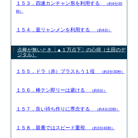
１５３．四連カンチャン形を利用する
（約4分30
秒）
１５４．亜リャンメンを利用する
（約4分）
点棒が無いとき〔▲１万点下〕の心得（土田のデ
ジタル）
１５５．ドラ（赤）プラスもう１役
（約3分30秒）
１５６．棒テン即リーは避ける
（約5分）
１５７．良い待ち作りに専念する
（約4分20秒）
１５８．親番ではスピード重視
（約3分40秒）