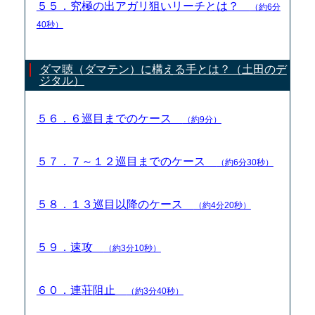
５５．究極の出アガリ狙いリーチとは？
（約6分
40秒）
ダマ聴（ダマテン）に構える手とは？（土田のデ
ジタル）
５６．６巡目までのケース
（約9分）
５７．７～１２巡目までのケース
（約6分30秒）
５８．１３巡目以降のケース
（約4分20秒）
５９．速攻
（約3分10秒）
６０．連荘阻止
（約3分40秒）