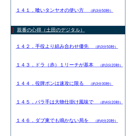
１４１．喰いタンヤオの使い方
（約3分50秒）
親番の心得（土田のデジタル）
１４２．手役より組み合わせ優先
（約3分50秒）
１４３．ドラ（赤）１リーチが基本
（約3分20秒）
１４４．役牌ポンは速攻に限る
（約3分30秒）
１４５．バラ手は大物仕掛け風味で
（約4分20秒）
１４６．ダブ東でも鳴かない局を
（約4分20秒）