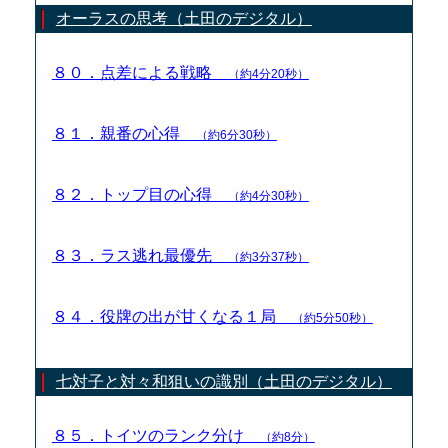
オーラスの思考（土田のデジタル）
８０．点差による戦略
（約4分20秒）
８１．親番の心得
（約6分30秒）
８２．トップ目の心得
（約4分30秒）
８３．ラス逃れ最優先
（約3分37秒）
８４．役牌の出が甘くなる１局
（約5分50秒）
七対子と対々和狙いの識別（土田のデジタル）
８５．トイツのランク分け
（約8分）