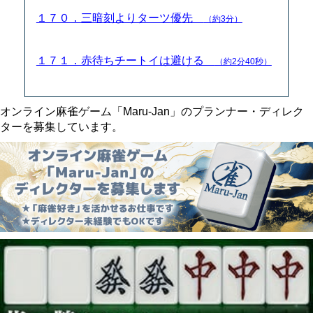
１７０．三暗刻よりターツ優先
（約3分）
１７１．赤待ちチートイは避ける
（約2分40秒）
オンライン麻雀ゲーム「Maru-Jan」のプランナー・ディレク
ターを募集しています。