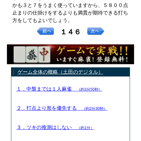
かも３と７をうまく使っていますから、５８００点
止まりの仕掛けをするよりも満貫が期待できる打ち
方をしてもよいでしょう。
１４６
ゲーム全体の概略（土田のデジタル）
１．中盤までは１人麻雀
（約3分50秒）
２．打点より形を優先する
（約2分30秒）
３．ツキの推測はしない
（約1分）