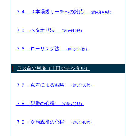
７４．０本場親リーチへの対応
（約4分40秒）
７５．ベタオリ法
（約5分10秒）
７６．ローリング法
（約5分50秒）
ラス前の思考（土田のデジタル）
７７．点差による戦略
（約5分50秒）
７８．親番の心得
（約6分30秒）
７９．次局親番の心得
（約6分40秒）