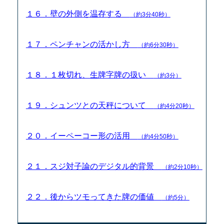
１６．壁の外側を温存する
（約3分40秒）
１７．ペンチャンの活かし方
（約6分30秒）
１８．１枚切れ、生牌字牌の扱い
（約3分）
１９．シュンツとの天秤について
（約4分20秒）
２０．イーペーコー形の活用
（約4分50秒）
２１．スジ対子論のデジタル的背景
（約2分10秒）
２２．後からツモってきた牌の価値
（約5分）