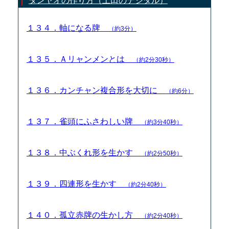
タンヤオの作り方（土田のデジタル）
１３４．軸になる牌
（約3分）
１３５．Ａリャンメンとは
（約2分30秒）
１３６．カンチャン複合形を大切に
（約6分）
１３７．雀頭にふさわしい牌
（約3分40秒）
１３８．中ぶくれ形を生かす
（約2分50秒）
１３９．四連形を生かす
（約2分40秒）
１４０．孤立赤牌の生かし方
（約2分40秒）