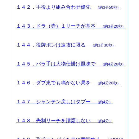
１４２．手役より組み合わせ優先
（約3分50秒）
１４３．ドラ（赤）１リーチが基本
（約3分20秒）
１４４．役牌ポンは速攻に限る
（約3分30秒）
１４５．バラ手は大物仕掛け風味で
（約4分20秒）
１４６．ダブ東でも鳴かない局を
（約4分20秒）
１４７．シャンテン戻しはタブー
（約4分）
１４８．先制リーチを躊躇しない
（約4分）