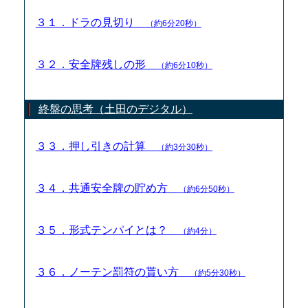
３１．ドラの見切り
（約6分20秒）
３２．安全牌残しの形
（約6分10秒）
終盤の思考（土田のデジタル）
３３．押し引きの計算
（約3分30秒）
３４．共通安全牌の貯め方
（約6分50秒）
３５．形式テンパイとは？
（約4分）
３６．ノーテン罰符の貰い方
（約5分30秒）