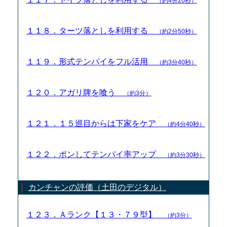
（約4分20秒）
１１８．ターツ落としを利用する
（約2分50秒）
１１９．形式テンパイをフル活用
（約3分40秒）
１２０．アガリ牌を喰う
（約3分）
１２１．１５巡目からは下家をケア
（約4分40秒）
１２２．ポンしてテンパイ率アップ
（約3分30秒）
カンチャンの評価（土田のデジタル）
１２３．Ａランク【１３・７９型】
（約3分）