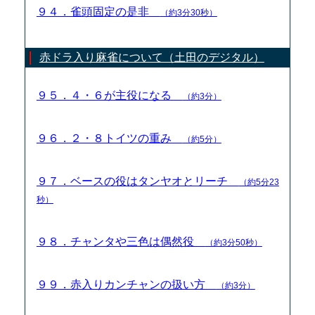
９４．雀頭固定の是非
（約3分30秒）
赤ドラ入り麻雀について（土田のデジタル）
９５．４・６が主役になる
（約3分）
９６．２・８トイツの重み
（約5分）
９７．ベースの役はタンヤオとリーチ
（約5分23
秒）
９８．チャンタや三色は偶然役
（約3分50秒）
９９．赤入りカンチャンの扱い方
（約3分）