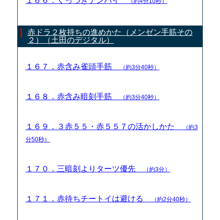
１６６．くっつきテンパイ
（約4分10秒）
赤ドラ２枚持ちの進めかた（メンゼン手筋その
２）（土田のデジタル）
１６７．赤含み雀頭手筋
（約3分40秒）
１６８．赤含み暗刻手筋
（約3分40秒）
１６９．３赤５５・赤５５７の活かしかた
（約3
分50秒）
１７０．三暗刻よりターツ優先
（約3分）
１７１．赤待ちチートイは避ける
（約2分40秒）