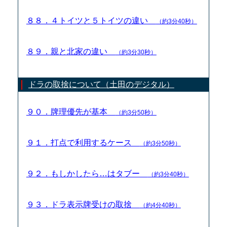
８８．４トイツと５トイツの違い
（約3分40秒）
８９．親と北家の違い
（約3分30秒）
ドラの取捨について（土田のデジタル）
９０．牌理優先が基本
（約3分50秒）
９１．打点で利用するケース
（約3分50秒）
９２．もしかしたら…はタブー
（約3分40秒）
９３．ドラ表示牌受けの取捨
（約4分40秒）