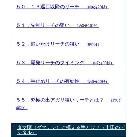
５０．１３巡目以降のリーチ
（約4分20秒）
５１．先制リーチの狙い
（約3分10秒）
５２．追いかけリーチの狙い
（約4分）
５３．爆発リーチのタイミング
（約7分30秒）
５４．手止めリーチの有効性
（約6分50秒）
５５．究極の出アガリ狙いリーチとは？
（約6分
40秒）
ダマ聴（ダマテン）に構える手とは？（土田のデ
ジタル）