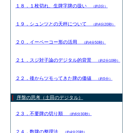
１８．１枚切れ、生牌字牌の扱い
（約3分）
１９．シュンツとの天秤について
（約4分20秒）
２０．イーペーコー形の活用
（約4分50秒）
２１．スジ対子論のデジタル的背景
（約2分10秒）
２２．後からツモってきた牌の価値
（約5分）
序盤の思考（土田のデジタル）
２３．不要牌の切り順
（約6分30秒）
２４．数牌の整理法
（約4分20秒）