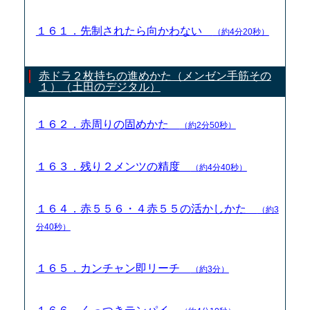
１６１．先制されたら向かわない
（約4分20秒）
赤ドラ２枚持ちの進めかた（メンゼン手筋その
１）（土田のデジタル）
１６２．赤周りの固めかた
（約2分50秒）
１６３．残り２メンツの精度
（約4分40秒）
１６４．赤５５６・４赤５５の活かしかた
（約3
分40秒）
１６５．カンチャン即リーチ
（約3分）