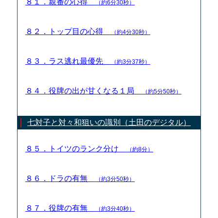
８１．親番の心得
（約6分30秒）
８２．トップ目の心得
（約4分30秒）
８３．ラス逃れ最優先
（約3分37秒）
８４．役牌の出が甘くなる１局
（約5分50秒）
七対子と対々和狙いの識別（土田のデジタル）
８５．トイツのランク分け
（約8分）
８６．ドラの有無
（約3分50秒）
８７．役牌の有無
（約3分40秒）