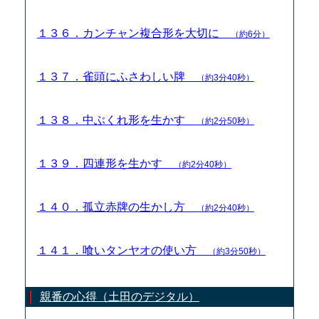
１３６．カンチャン複合形を大切に
（約6分）
１３７．雀頭にふさわしい牌
（約3分40秒）
１３８．中ぶくれ形を生かす
（約2分50秒）
１３９．四連形を生かす
（約2分40秒）
１４０．孤立赤牌の生かし方
（約2分40秒）
１４１．喰いタンヤオの使い方
（約3分50秒）
親番の心得（土田のデジタル）