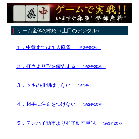
ゲーム全体の概略（土田のデジタル）
１．中盤までは１人麻雀
（約3分50秒）
２．打点より形を優先する
（約2分30秒）
３．ツキの推測はしない
（約1分）
４．相手に注文をつけない
（約2分10秒）
５．テンパイ効率より和了効率重視
（約3分20秒）