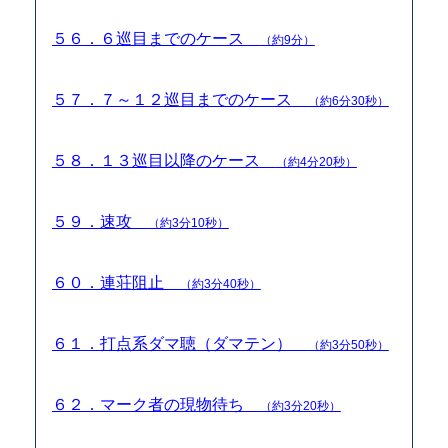
５６．６巡目までのケース
（約9分）
５７．７～１２巡目までのケース
（約6分30秒）
５８．１３巡目以降のケース
（約4分20秒）
５９．速攻
（約3分10秒）
６０．連荘阻止
（約3分40秒）
６１．打点系ダマ聴（ダマテン）
（約3分50秒）
６２．マーク者の現物待ち
（約3分20秒）