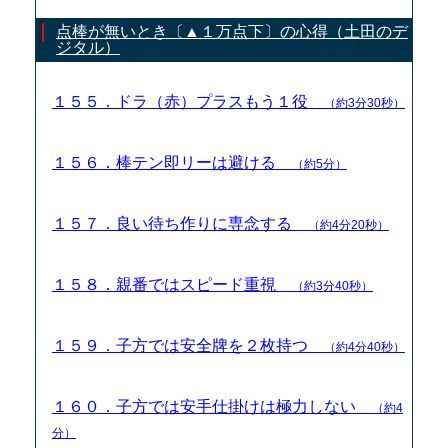
点棒が無いとき〔▲１万点下〕の心得（土田のデ
ジタル）
１５５．ドラ（赤）プラスもう１役
（約3分30秒）
１５６．棒テン即リーは避ける
（約5分）
１５７．良い待ち作りに専念する
（約4分20秒）
１５８．親番ではスピード重視
（約3分40秒）
１５９．子方では安全牌を２枚持つ
（約4分40秒）
１６０．子方では安手仕掛けは極力しない
（約4
分）