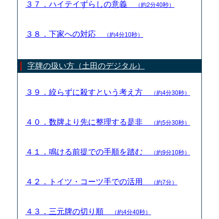
３７．ハイテイずらしの意義
（約2分40秒）
３８．下家への対応
（約4分10秒）
字牌の扱い方（土田のデジタル）
３９．絞らずに殺すという考え方
（約4分30秒）
４０．数牌より先に整理する是非
（約5分30秒）
４１．鳴ける前提での手順を踏む
（約9分10秒）
４２．トイツ・コーツ手での活用
（約7分）
４３．三元牌の切り順
（約4分40秒）