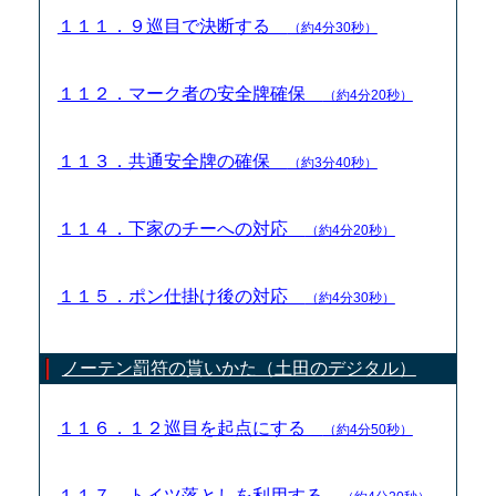
１１１．９巡目で決断する
（約4分30秒）
１１２．マーク者の安全牌確保
（約4分20秒）
１１３．共通安全牌の確保
（約3分40秒）
１１４．下家のチーへの対応
（約4分20秒）
１１５．ポン仕掛け後の対応
（約4分30秒）
ノーテン罰符の貰いかた（土田のデジタル）
１１６．１２巡目を起点にする
（約4分50秒）
１１７．トイツ落としを利用する