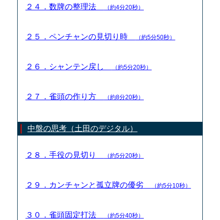
２４．数牌の整理法
（約4分20秒）
２５．ペンチャンの見切り時
（約5分50秒）
２６．シャンテン戻し
（約5分20秒）
２７．雀頭の作り方
（約8分20秒）
中盤の思考（土田のデジタル）
２８．手役の見切り
（約5分20秒）
２９．カンチャンと孤立牌の優劣
（約5分10秒）
３０．雀頭固定打法
（約5分40秒）