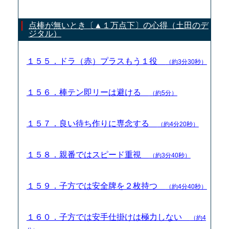
点棒が無いとき〔▲１万点下〕の心得（土田のデ
ジタル）
１５５．ドラ（赤）プラスもう１役
（約3分30秒）
１５６．棒テン即リーは避ける
（約5分）
１５７．良い待ち作りに専念する
（約4分20秒）
１５８．親番ではスピード重視
（約3分40秒）
１５９．子方では安全牌を２枚持つ
（約4分40秒）
１６０．子方では安手仕掛けは極力しない
（約4