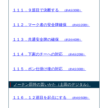
１１１．９巡目で決断する
（約4分30秒）
１１２．マーク者の安全牌確保
（約4分20秒）
１１３．共通安全牌の確保
（約3分40秒）
１１４．下家のチーへの対応
（約4分20秒）
１１５．ポン仕掛け後の対応
（約4分30秒）
ノーテン罰符の貰いかた（土田のデジタル）
１１６．１２巡目を起点にする
（約4分50秒）