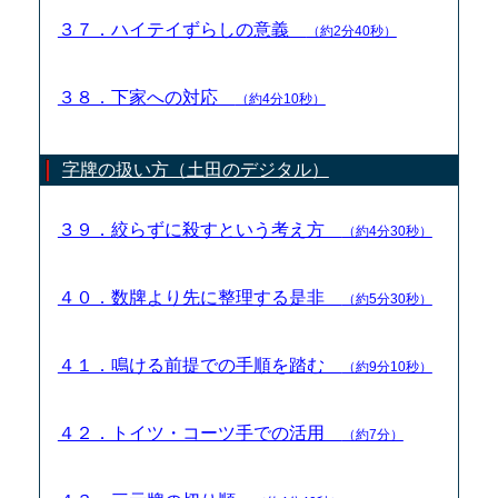
３７．ハイテイずらしの意義
（約2分40秒）
３８．下家への対応
（約4分10秒）
字牌の扱い方（土田のデジタル）
３９．絞らずに殺すという考え方
（約4分30秒）
４０．数牌より先に整理する是非
（約5分30秒）
４１．鳴ける前提での手順を踏む
（約9分10秒）
４２．トイツ・コーツ手での活用
（約7分）