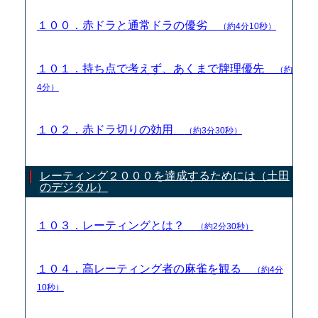
１００．赤ドラと通常ドラの優劣
（約4分10秒）
１０１．持ち点で考えず、あくまで牌理優先
（約
4分）
１０２．赤ドラ切りの効用
（約3分30秒）
レーティング２０００を達成するためには（土田
のデジタル）
１０３．レーティングとは？
（約2分30秒）
１０４．高レーティング者の麻雀を観る
（約4分
10秒）