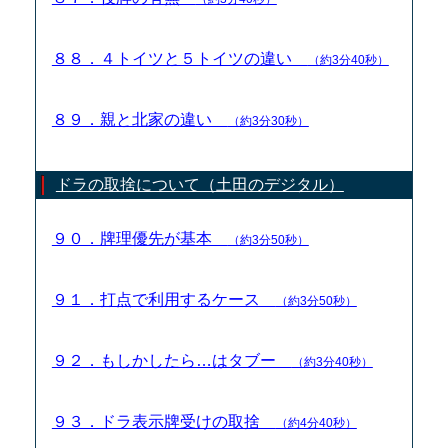
８８．４トイツと５トイツの違い
（約3分40秒）
８９．親と北家の違い
（約3分30秒）
ドラの取捨について（土田のデジタル）
９０．牌理優先が基本
（約3分50秒）
９１．打点で利用するケース
（約3分50秒）
９２．もしかしたら…はタブー
（約3分40秒）
９３．ドラ表示牌受けの取捨
（約4分40秒）