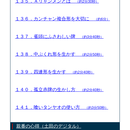
１３５．Ａリャンメンとは
（約2分30秒）
１３６．カンチャン複合形を大切に
（約6分）
１３７．雀頭にふさわしい牌
（約3分40秒）
１３８．中ぶくれ形を生かす
（約2分50秒）
１３９．四連形を生かす
（約2分40秒）
１４０．孤立赤牌の生かし方
（約2分40秒）
１４１．喰いタンヤオの使い方
（約3分50秒）
親番の心得（土田のデジタル）