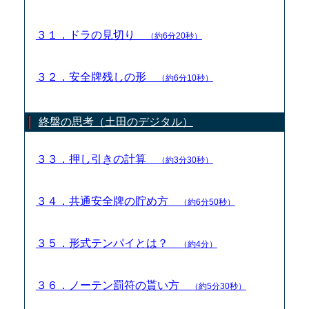
３１．ドラの見切り
（約6分20秒）
３２．安全牌残しの形
（約6分10秒）
終盤の思考（土田のデジタル）
３３．押し引きの計算
（約3分30秒）
３４．共通安全牌の貯め方
（約6分50秒）
３５．形式テンパイとは？
（約4分）
３６．ノーテン罰符の貰い方
（約5分30秒）