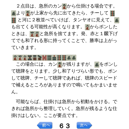
２点目は、急所のカン
から仕掛ける場合です。
より
が上家から先に出てきたら、チーして
と河に２枚並べていけば、タンヤオに見えて、
も出てくる可能性が高くなります。
からポンした
ときは、
と急所を捨てます。発、赤と１飜下げ
てでも和了れる形に持ってくことで、勝率は上がっ
ていきます。
この場合には、カン
が残りますが、
をポンし
て聴牌をとります。少し和了りづらい形でも、ポン
して聴牌、チーして聴牌であれば、聴牌のスピード
で補えるところがありますので鳴いてもかまいませ
ん。
可能ならば、仕掛けは急所から初動をかける。で
きれば急所から整理していく。急所が残るような仕
掛けはしない。ここが要点です。
６３