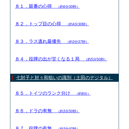
８１．親番の心得
（約6分30秒）
８２．トップ目の心得
（約4分30秒）
８３．ラス逃れ最優先
（約3分37秒）
８４．役牌の出が甘くなる１局
（約5分50秒）
七対子と対々和狙いの識別（土田のデジタル）
８５．トイツのランク分け
（約8分）
８６．ドラの有無
（約3分50秒）
８７．役牌の有無
（約3分40秒）