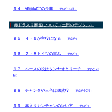
９４．雀頭固定の是非
（約3分30秒）
赤ドラ入り麻雀について（土田のデジタル）
９５．４・６が主役になる
（約3分）
９６．２・８トイツの重み
（約5分）
９７．ベースの役はタンヤオとリーチ
（約5分23
秒）
９８．チャンタや三色は偶然役
（約3分50秒）
９９．赤入りカンチャンの扱い方
（約3分）