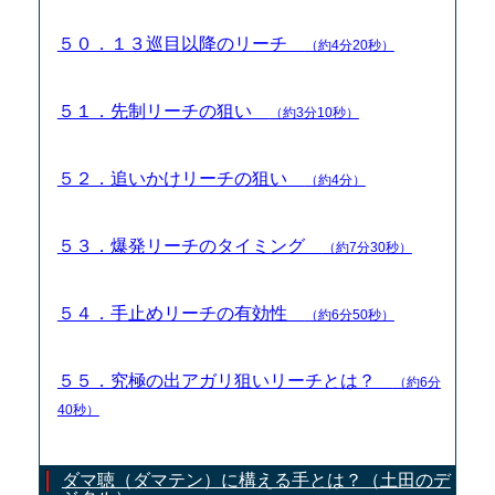
５０．１３巡目以降のリーチ
（約4分20秒）
５１．先制リーチの狙い
（約3分10秒）
５２．追いかけリーチの狙い
（約4分）
５３．爆発リーチのタイミング
（約7分30秒）
５４．手止めリーチの有効性
（約6分50秒）
５５．究極の出アガリ狙いリーチとは？
（約6分
40秒）
ダマ聴（ダマテン）に構える手とは？（土田のデ