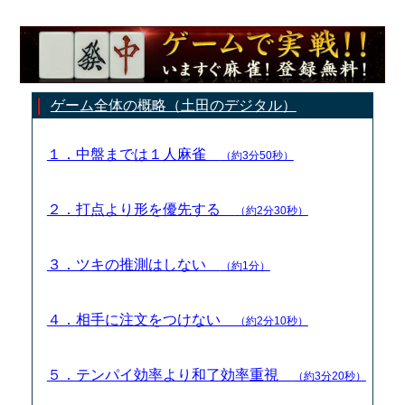
ゲーム全体の概略（土田のデジタル）
１．中盤までは１人麻雀
（約3分50秒）
２．打点より形を優先する
（約2分30秒）
３．ツキの推測はしない
（約1分）
４．相手に注文をつけない
（約2分10秒）
５．テンパイ効率より和了効率重視
（約3分20秒）