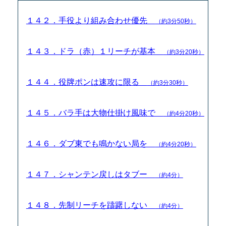
１４２．手役より組み合わせ優先
（約3分50秒）
１４３．ドラ（赤）１リーチが基本
（約3分20秒）
１４４．役牌ポンは速攻に限る
（約3分30秒）
１４５．バラ手は大物仕掛け風味で
（約4分20秒）
１４６．ダブ東でも鳴かない局を
（約4分20秒）
１４７．シャンテン戻しはタブー
（約4分）
１４８．先制リーチを躊躇しない
（約4分）