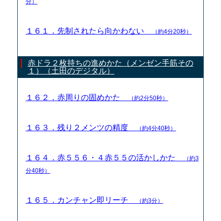
分）
１６１．先制されたら向かわない
（約4分20秒）
赤ドラ２枚持ちの進めかた（メンゼン手筋その
１）（土田のデジタル）
１６２．赤周りの固めかた
（約2分50秒）
１６３．残り２メンツの精度
（約4分40秒）
１６４．赤５５６・４赤５５の活かしかた
（約3
分40秒）
１６５．カンチャン即リーチ
（約3分）