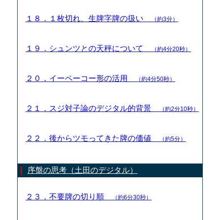
１８．１枚切れ、生牌字牌の扱い
（約3分）
１９．シュンツとの天秤について
（約4分20秒）
２０．イーペーコー形の活用
（約4分50秒）
２１．スジ対子論のデジタル的背景
（約2分10秒）
２２．後からツモってきた牌の価値
（約5分）
序盤の思考（土田のデジタル）
２３．不要牌の切り順
（約6分30秒）