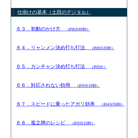
仕掛けの基本（土田のデジタル）
６３．初動のかけ方
（約6分40秒）
６４．リャンメン決め打ち打法
（約6分20秒）
６５．カンチャン決め打ち打法
（約5分）
６６．対応されない効用
（約5分10秒）
６７．スピードに乗ったアガリ効率
（約4分50秒）
６８．孤立牌のレシピ
（約5分10秒）