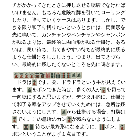
チがかかってきたときに押し返せる聴牌でなければ
いけません。もちろん危険な牌を引いてローリング
したり、降りていくケースはあります。しかし、で
きる限り和了り切りたいというときには、両面形を
先に鳴いて、カンチャンやペンチャンやシャンポン
が残るよりは、最終的に両面形が残る仕掛け、ある
いは、良い待ち、出てきやすい待ちが最終的に残る
ような仕掛けをしましょう。つまり、出てきづら
い、最終的に残したくないところを先に鳴きます。
ドラは
です。発、ドラドラという手が見えてい
ます。
をポンできた時は、多くの人が
を切って
一向聴にすると思いますが、デジタル的に、仕掛け
て和了る率をアップさせていくためには、急所は残
さないようにします。
から仕掛ける場合、打牌は
です。この急所のカン
が残らないようにしま
す。
待ちが最終形になるように、
ポン、
ポンということがまず１点目です。