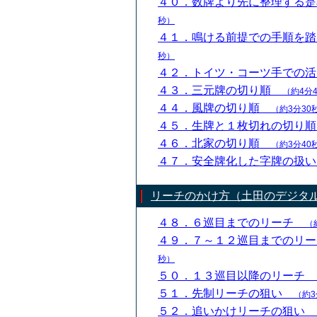
４０．数牌より先に整理する
秒）
４１．鳴ける前提での手順を
秒）
４２．トイツ・コーツ手での
４３．三元牌の切り順
（約4分
４４．風牌の切り順
（約3分30
４５．生牌と１枚切れの切り
４６．北家の切り順
（約3分40
４７．安全牌化した字牌の扱
リーチのかけ方（土田のデジタ
４８．６巡目までのリーチ
（
４９．７～１２巡目までのリ
秒）
５０．１３巡目以降のリーチ
５１．先制リーチの狙い
（約3
５２．追いかけリーチの狙い