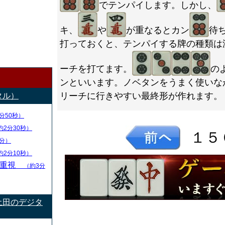
でテンパイします。しかし、
キ、
や
が重なるとカン
待
打っておくと、テンパイする牌の種類は
ーチを打てます。
の
ンといいます。ノベタンをうまく使いな
リーチに行きやすい最終形が作れます。
タル）
分50秒）
約2分30秒）
１５
分）
約2分10秒）
率重視
（約3分
土田のデジタ