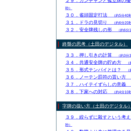
２９．カンチャンと孤立牌の
秒）
３０．雀頭固定打法
（約5分40
３１．ドラの見切り
（約6分20
３２．安全牌残しの形
（約6分
終盤の思考（土田のデジタル）
３３．押し引きの計算
（約3分
３４．共通安全牌の貯め方
（
３５．形式テンパイとは？
（
３６．ノーテン罰符の貰い方
３７．ハイテイずらしの意義
３８．下家への対応
（約4分10
字牌の扱い方（土田のデジタル
３９．絞らずに殺すという考
秒）