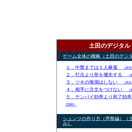
土田のデジタル
ゲーム全体の概略（土田のデジ
１．中盤までは１人麻雀
（約3
２．打点より形を優先する
（
３．ツキの推測はしない
（約1
４．相手に注文をつけない
（
５．テンパイ効率より和了効
20秒）
シュンツの作り方（序盤編）（
ル）