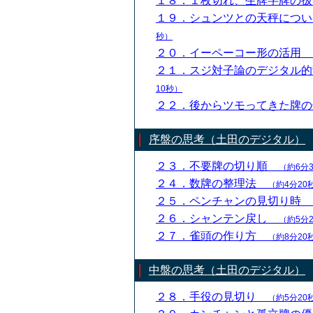
１８．１枚切れ、生牌字牌の
１９．シュンツとの天秤につ
秒）
２０．イーペーコー形の活用
２１．スジ対子論のデジタル
10秒）
２２．後からツモってきた牌
序盤の思考（土田のデジタル）
２３．不要牌の切り順
（約6分
２４．数牌の整理法
（約4分20
２５．ペンチャンの見切り時
２６．シャンテン戻し
（約5分
２７．雀頭の作り方
（約8分20
中盤の思考（土田のデジタル）
２８．手役の見切り
（約5分20