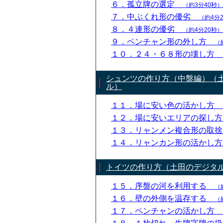
６．孤立牌の選定
（約3分40秒）
７．中ぶくれ形の優劣
（約4分
８．４連形の優劣
（約4分20秒）
９．ペンチャン形の外し方
（
１０．２４・６８形の壊し方
シュンツの作り方（中盤編）（
ル）
１１．場に安い色の活かし方
１２．場に安いエリアの探し
１３．リャンメン複合形の取
１４．リャンカン形の活かし
トイツの作り方（土田のデジタ
１５．序盤の河を利用する
（
１６．壁の外側を温存する
（
１７．ペンチャンの活かし方