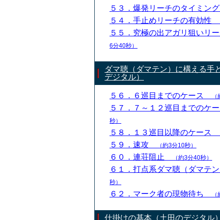
５３．爆発リーチのタイミン
５４．手止めリーチの有効性
５５．究極の出アガリ狙いリ
6分40秒）
ダマ聴（ダマテン）に構える手
デジタル）
５６．６巡目までのケース
（
５７．７～１２巡目までのケ
秒）
５８．１３巡目以降のケース
５９．速攻
（約3分10秒）
６０．連荘阻止
（約3分40秒）
６１．打点系ダマ聴（ダマテ
秒）
６２．マーク者の現物待ち
（
仕掛けの基本（土田のデジタル