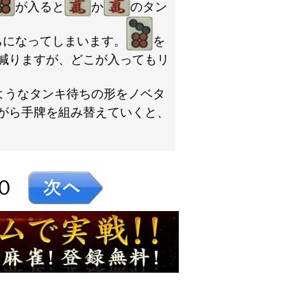
が入ると
か
のタン
ちになってしまいます。
を
減りますが、どこが入ってもリ
ようなタンキ待ちの形をノベタ
がら手牌を組み替えていくと、
０