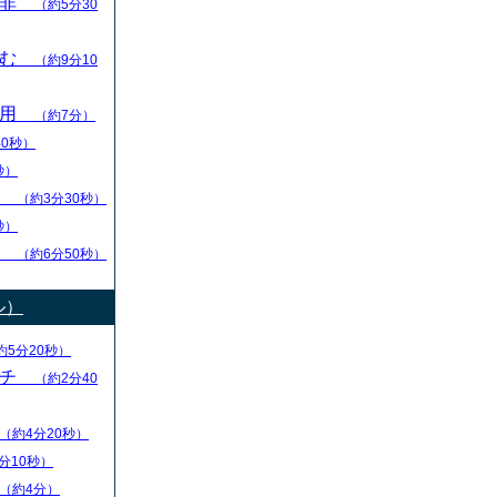
是非
（約5分30
踏む
（約9分10
活用
（約7分）
40秒）
秒）
順
（約3分30秒）
秒）
い
（約6分50秒）
ル）
約5分20秒）
ーチ
（約2分40
（約4分20秒）
分10秒）
（約4分）