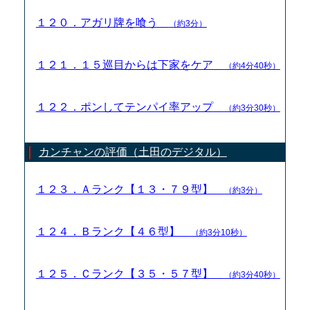
１２０．アガリ牌を喰う
（約3分）
１２１．１５巡目からは下家をケア
（約4分40秒）
１２２．ポンしてテンパイ率アップ
（約3分30秒）
カンチャンの評価（土田のデジタル）
１２３．Ａランク【１３・７９型】
（約3分）
１２４．Ｂランク【４６型】
（約3分10秒）
１２５．Ｃランク【３５・５７型】
（約3分40秒）