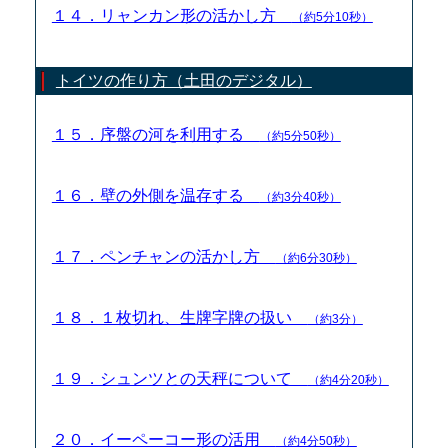
１４．リャンカン形の活かし方
（約5分10秒）
トイツの作り方（土田のデジタル）
１５．序盤の河を利用する
（約5分50秒）
１６．壁の外側を温存する
（約3分40秒）
１７．ペンチャンの活かし方
（約6分30秒）
１８．１枚切れ、生牌字牌の扱い
（約3分）
１９．シュンツとの天秤について
（約4分20秒）
２０．イーペーコー形の活用
（約4分50秒）