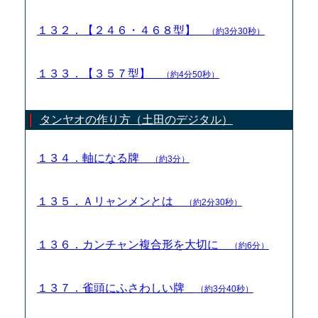
１３２．【２４６・４６８型】
（約3分30秒）
１３３．【３５７型】
（約4分50秒）
タンヤオの作り方（土田のデジタル）
１３４．軸になる牌
（約3分）
１３５．Ａリャンメンとは
（約2分30秒）
１３６．カンチャン複合形を大切に
（約6分）
１３７．雀頭にふさわしい牌
（約3分40秒）