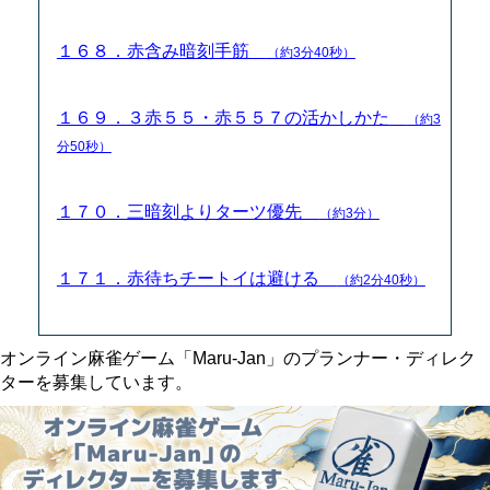
１６８．赤含み暗刻手筋
（約3分40秒）
１６９．３赤５５・赤５５７の活かしかた
（約3
分50秒）
１７０．三暗刻よりターツ優先
（約3分）
１７１．赤待ちチートイは避ける
（約2分40秒）
オンライン麻雀ゲーム「Maru-Jan」のプランナー・ディレク
ターを募集しています。