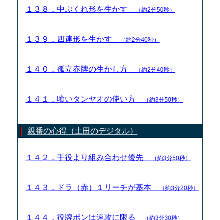
１３８．中ぶくれ形を生かす
（約2分50秒）
１３９．四連形を生かす
（約2分40秒）
１４０．孤立赤牌の生かし方
（約2分40秒）
１４１．喰いタンヤオの使い方
（約3分50秒）
親番の心得（土田のデジタル）
１４２．手役より組み合わせ優先
（約3分50秒）
１４３．ドラ（赤）１リーチが基本
（約3分20秒）
１４４．役牌ポンは速攻に限る
（約3分30秒）