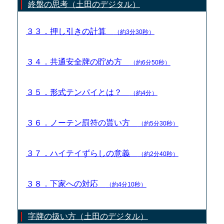
終盤の思考（土田のデジタル）
３３．押し引きの計算
（約3分30秒）
３４．共通安全牌の貯め方
（約6分50秒）
３５．形式テンパイとは？
（約4分）
３６．ノーテン罰符の貰い方
（約5分30秒）
３７．ハイテイずらしの意義
（約2分40秒）
３８．下家への対応
（約4分10秒）
字牌の扱い方（土田のデジタル）