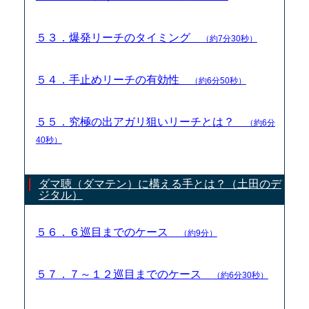
５３．爆発リーチのタイミング
（約7分30秒）
５４．手止めリーチの有効性
（約6分50秒）
５５．究極の出アガリ狙いリーチとは？
（約6分
40秒）
ダマ聴（ダマテン）に構える手とは？（土田のデ
ジタル）
５６．６巡目までのケース
（約9分）
５７．７～１２巡目までのケース
（約6分30秒）