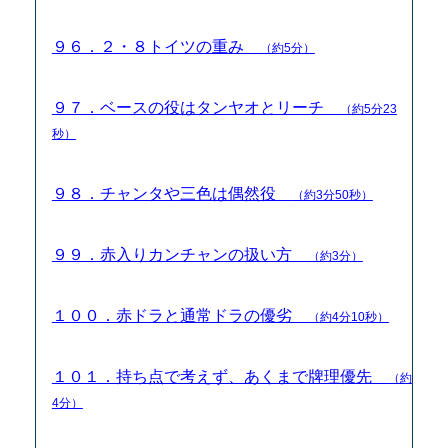
９６．２・８トイツの重み
（約5分）
９７．ベースの役はタンヤオとリーチ
（約5分23
秒）
９８．チャンタや三色は偶然役
（約3分50秒）
９９．赤入りカンチャンの扱い方
（約3分）
１００．赤ドラと通常ドラの優劣
（約4分10秒）
１０１．持ち点で考えず、あくまで牌理優先
（約
4分）