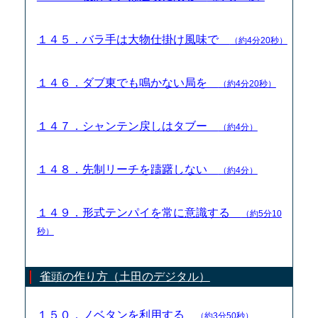
１４５．バラ手は大物仕掛け風味で
（約4分20秒）
１４６．ダブ東でも鳴かない局を
（約4分20秒）
１４７．シャンテン戻しはタブー
（約4分）
１４８．先制リーチを躊躇しない
（約4分）
１４９．形式テンパイを常に意識する
（約5分10
秒）
雀頭の作り方（土田のデジタル）
１５０．ノベタンを利用する
（約3分50秒）