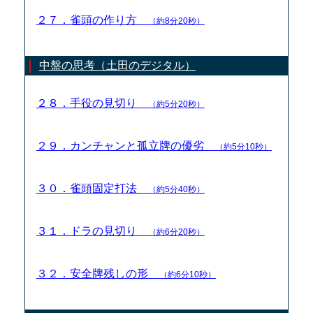
２７．雀頭の作り方
（約8分20秒）
中盤の思考（土田のデジタル）
２８．手役の見切り
（約5分20秒）
２９．カンチャンと孤立牌の優劣
（約5分10秒）
３０．雀頭固定打法
（約5分40秒）
３１．ドラの見切り
（約6分20秒）
３２．安全牌残しの形
（約6分10秒）