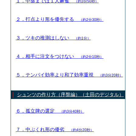
１．中盤までは１人麻雀
（約3分50秒）
２．打点より形を優先する
（約2分30秒）
３．ツキの推測はしない
（約1分）
４．相手に注文をつけない
（約2分10秒）
５．テンパイ効率より和了効率重視
（約3分20秒）
シュンツの作り方（序盤編）（土田のデジタル）
６．孤立牌の選定
（約3分40秒）
７．中ぶくれ形の優劣
（約4分20秒）