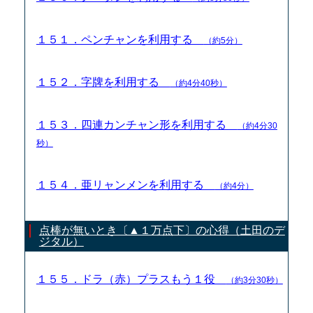
１５１．ペンチャンを利用する
（約5分）
１５２．字牌を利用する
（約4分40秒）
１５３．四連カンチャン形を利用する
（約4分30
秒）
１５４．亜リャンメンを利用する
（約4分）
点棒が無いとき〔▲１万点下〕の心得（土田のデ
ジタル）
１５５．ドラ（赤）プラスもう１役
（約3分30秒）