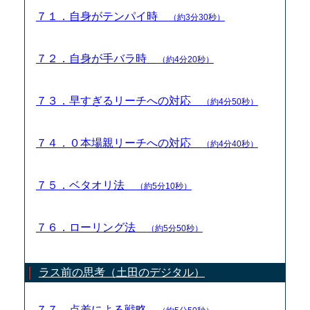
７１．自身がテンパイ時
（約3分30秒）
７２．自身が手バラ時
（約4分20秒）
７３．早すぎるリーチへの対応
（約4分50秒）
７４．０本場親リーチへの対応
（約4分40秒）
７５．ベタオリ法
（約5分10秒）
７６．ローリング法
（約5分50秒）
ラス前の思考（土田のデジタル）
７７．点差による戦略