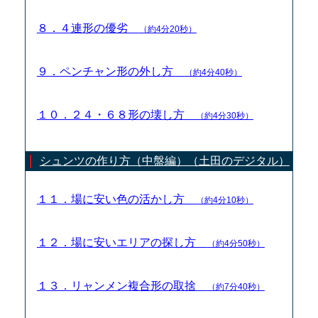
８．４連形の優劣
（約4分20秒）
９．ペンチャン形の外し方
（約4分40秒）
１０．２４・６８形の壊し方
（約4分30秒）
シュンツの作り方（中盤編）（土田のデジタル）
１１．場に安い色の活かし方
（約4分10秒）
１２．場に安いエリアの探し方
（約4分50秒）
１３．リャンメン複合形の取捨
（約7分40秒）