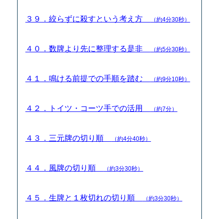
３９．絞らずに殺すという考え方
（約4分30秒）
４０．数牌より先に整理する是非
（約5分30秒）
４１．鳴ける前提での手順を踏む
（約9分10秒）
４２．トイツ・コーツ手での活用
（約7分）
４３．三元牌の切り順
（約4分40秒）
４４．風牌の切り順
（約3分30秒）
４５．生牌と１枚切れの切り順
（約3分30秒）