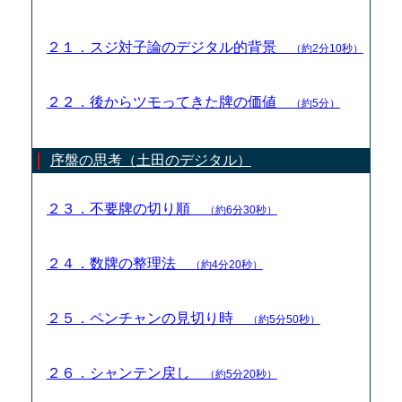
２１．スジ対子論のデジタル的背景
（約2分10秒）
２２．後からツモってきた牌の価値
（約5分）
序盤の思考（土田のデジタル）
２３．不要牌の切り順
（約6分30秒）
２４．数牌の整理法
（約4分20秒）
２５．ペンチャンの見切り時
（約5分50秒）
２６．シャンテン戻し
（約5分20秒）