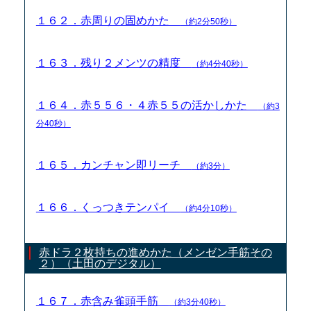
１６２．赤周りの固めかた
（約2分50秒）
１６３．残り２メンツの精度
（約4分40秒）
１６４．赤５５６・４赤５５の活かしかた
（約3
分40秒）
１６５．カンチャン即リーチ
（約3分）
１６６．くっつきテンパイ
（約4分10秒）
赤ドラ２枚持ちの進めかた（メンゼン手筋その
２）（土田のデジタル）
１６７．赤含み雀頭手筋
（約3分40秒）