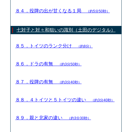
８４．役牌の出が甘くなる１局
（約5分50秒）
七対子と対々和狙いの識別（土田のデジタル）
８５．トイツのランク分け
（約8分）
８６．ドラの有無
（約3分50秒）
８７．役牌の有無
（約3分40秒）
８８．４トイツと５トイツの違い
（約3分40秒）
８９．親と北家の違い
（約3分30秒）