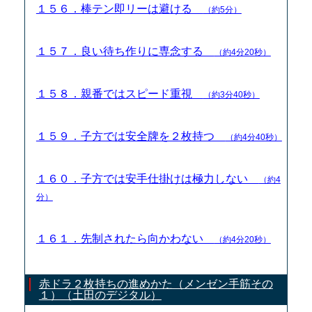
１５６．棒テン即リーは避ける
（約5分）
１５７．良い待ち作りに専念する
（約4分20秒）
１５８．親番ではスピード重視
（約3分40秒）
１５９．子方では安全牌を２枚持つ
（約4分40秒）
１６０．子方では安手仕掛けは極力しない
（約4
分）
１６１．先制されたら向かわない
（約4分20秒）
赤ドラ２枚持ちの進めかた（メンゼン手筋その
１）（土田のデジタル）