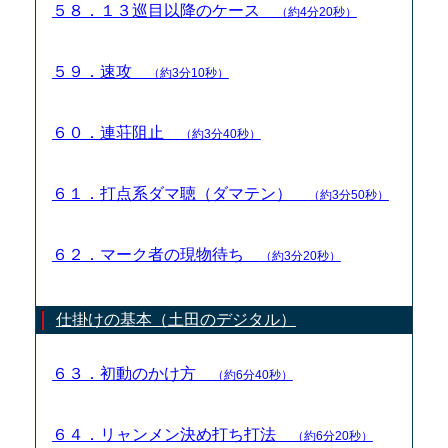
５８．１３巡目以降のケース
（約4分20秒）
５９．速攻
（約3分10秒）
６０．連荘阻止
（約3分40秒）
６１．打点系ダマ聴（ダマテン）
（約3分50秒）
６２．マーク者の現物待ち
（約3分20秒）
仕掛けの基本（土田のデジタル）
６３．初動のかけ方
（約6分40秒）
６４．リャンメン決め打ち打法
（約6分20秒）