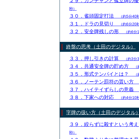
２９．カンチャンと孤立牌の
秒）
３０．雀頭固定打法
（約5分40
３１．ドラの見切り
（約6分20
３２．安全牌残しの形
（約6分
終盤の思考（土田のデジタル）
３３．押し引きの計算
（約3分
３４．共通安全牌の貯め方
（
３５．形式テンパイとは？
（
３６．ノーテン罰符の貰い方
３７．ハイテイずらしの意義
３８．下家への対応
（約4分10
字牌の扱い方（土田のデジタル
３９．絞らずに殺すという考
秒）