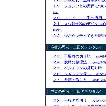
１８．１枚切れ、生牌字牌の
１９．シュンツとの天秤につ
秒）
２０．イーペーコー形の活用
２１．スジ対子論のデジタル
10秒）
２２．後からツモってきた牌
序盤の思考（土田のデジタル）
２３．不要牌の切り順
（約6分
２４．数牌の整理法
（約4分20
２５．ペンチャンの見切り時
２６．シャンテン戻し
（約5分
２７．雀頭の作り方
（約8分20
中盤の思考（土田のデジタル）
２８．手役の見切り
（約5分20