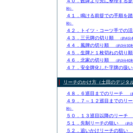
４０．数牌より先に整理する
秒）
４１．鳴ける前提での手順を
秒）
４２．トイツ・コーツ手での
４３．三元牌の切り順
（約4分
４４．風牌の切り順
（約3分30
４５．生牌と１枚切れの切り
４６．北家の切り順
（約3分40
４７．安全牌化した字牌の扱
リーチのかけ方（土田のデジタ
４８．６巡目までのリーチ
（
４９．７～１２巡目までのリ
秒）
５０．１３巡目以降のリーチ
５１．先制リーチの狙い
（約3
５２．追いかけリーチの狙い