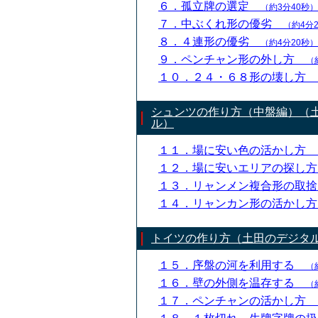
６．孤立牌の選定
（約3分40秒）
７．中ぶくれ形の優劣
（約4分
８．４連形の優劣
（約4分20秒）
９．ペンチャン形の外し方
（
１０．２４・６８形の壊し方
シュンツの作り方（中盤編）（
ル）
１１．場に安い色の活かし方
１２．場に安いエリアの探し
１３．リャンメン複合形の取
１４．リャンカン形の活かし
トイツの作り方（土田のデジタ
１５．序盤の河を利用する
（
１６．壁の外側を温存する
（
１７．ペンチャンの活かし方