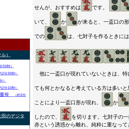
せんが、おすすめは
です。
いて、
か
が来ると、一盃口の
での
は、七対子を作るときに
タル）
分50秒）
他に一盃口が現れていないときは、特
約2分30秒）
分）
ても何とかなると考えている方は多いと
約2分10秒）
率重視
（約3分
ことにより一盃口形が現れ、
か
土田のデジタ
したので、
を切ります。七対子の一
赤という誘惑から離れ、純粋に重なって