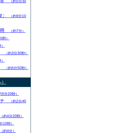
是非
（約5分30
踏む
（約9分10
活用
（約7分）
40秒）
秒）
順
（約3分30秒）
秒）
い
（約6分50秒）
ル）
約5分20秒）
ーチ
（約2分40
（約4分20秒）
分10秒）
（約4分）