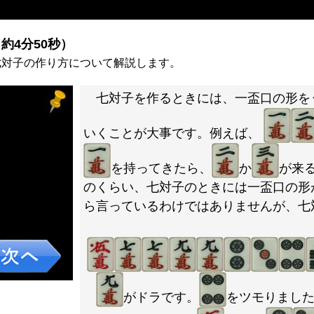
）
約4分50秒）
七対子の作り方について解説します。
七対子を作るときには、一盃口の形を
いくことが大事です。例えば、
を持ってきたら、
か
が来
のくらい、七対子のときには一盃口の形
ら言っているわけではありませんが、七
がドラです。
をツモりまし