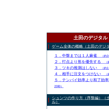
土田のデジタル
ゲーム全体の概略（土田のデジ
１．中盤までは１人麻雀
（約3
２．打点より形を優先する
（
３．ツキの推測はしない
（約1
４．相手に注文をつけない
（
５．テンパイ効率より和了効
20秒）
シュンツの作り方（序盤編）（
ル）