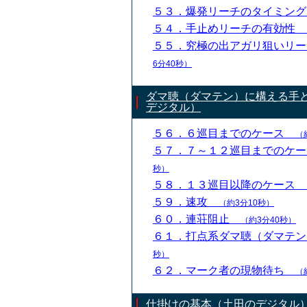
５３．爆発リーチのタイミン
５４．手止めリーチの有効性
５５．究極の出アガリ狙いリ
6分40秒）
ダマ聴（ダマテン）に構える手
デジタル）
５６．６巡目までのケース
（
５７．７～１２巡目までのケ
秒）
５８．１３巡目以降のケース
５９．速攻
（約3分10秒）
６０．連荘阻止
（約3分40秒）
６１．打点系ダマ聴（ダマテ
秒）
６２．マーク者の現物待ち
（
仕掛けの基本（土田のデジタル