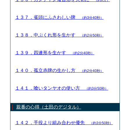
１３７．雀頭にふさわしい牌
（約3分40秒）
１３８．中ぶくれ形を生かす
（約2分50秒）
１３９．四連形を生かす
（約2分40秒）
１４０．孤立赤牌の生かし方
（約2分40秒）
１４１．喰いタンヤオの使い方
（約3分50秒）
親番の心得（土田のデジタル）
１４２．手役より組み合わせ優先
（約3分50秒）