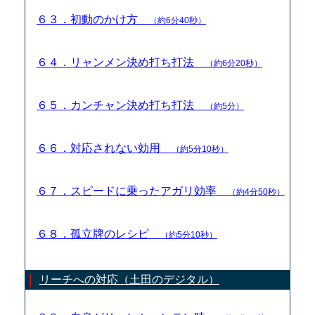
６３．初動のかけ方
（約6分40秒）
６４．リャンメン決め打ち打法
（約6分20秒）
６５．カンチャン決め打ち打法
（約5分）
６６．対応されない効用
（約5分10秒）
６７．スピードに乗ったアガリ効率
（約4分50秒）
６８．孤立牌のレシピ
（約5分10秒）
リーチへの対応（土田のデジタル）