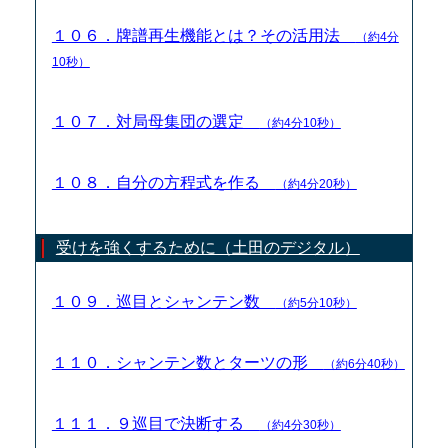
１０６．牌譜再生機能とは？その活用法
（約4分
10秒）
１０７．対局母集団の選定
（約4分10秒）
１０８．自分の方程式を作る
（約4分20秒）
受けを強くするために（土田のデジタル）
１０９．巡目とシャンテン数
（約5分10秒）
１１０．シャンテン数とターツの形
（約6分40秒）
１１１．９巡目で決断する
（約4分30秒）