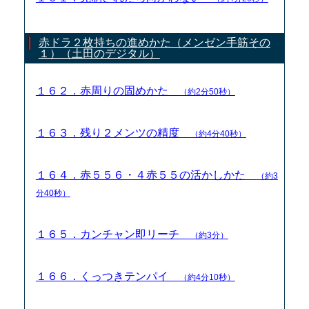
赤ドラ２枚持ちの進めかた（メンゼン手筋その
１）（土田のデジタル）
１６２．赤周りの固めかた
（約2分50秒）
１６３．残り２メンツの精度
（約4分40秒）
１６４．赤５５６・４赤５５の活かしかた
（約3
分40秒）
１６５．カンチャン即リーチ
（約3分）
１６６．くっつきテンパイ
（約4分10秒）