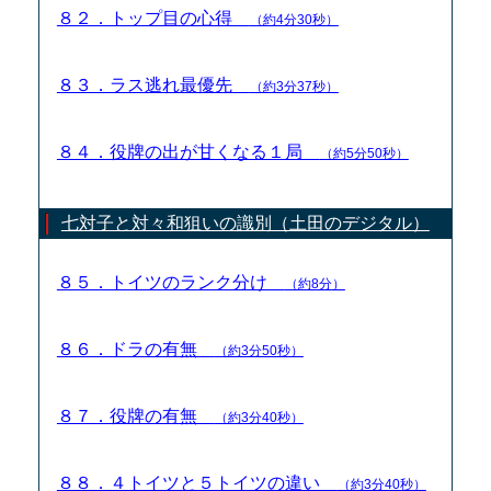
８２．トップ目の心得
（約4分30秒）
８３．ラス逃れ最優先
（約3分37秒）
８４．役牌の出が甘くなる１局
（約5分50秒）
七対子と対々和狙いの識別（土田のデジタル）
８５．トイツのランク分け
（約8分）
８６．ドラの有無
（約3分50秒）
８７．役牌の有無
（約3分40秒）
８８．４トイツと５トイツの違い
（約3分40秒）