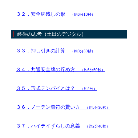
３２．安全牌残しの形
（約6分10秒）
終盤の思考（土田のデジタル）
３３．押し引きの計算
（約3分30秒）
３４．共通安全牌の貯め方
（約6分50秒）
３５．形式テンパイとは？
（約4分）
３６．ノーテン罰符の貰い方
（約5分30秒）
３７．ハイテイずらしの意義
（約2分40秒）