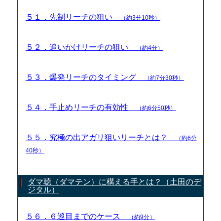
５１．先制リーチの狙い
（約3分10秒）
５２．追いかけリーチの狙い
（約4分）
５３．爆発リーチのタイミング
（約7分30秒）
５４．手止めリーチの有効性
（約6分50秒）
５５．究極の出アガリ狙いリーチとは？
（約6分
40秒）
ダマ聴（ダマテン）に構える手とは？（土田のデ
ジタル）
５６．６巡目までのケース
（約9分）