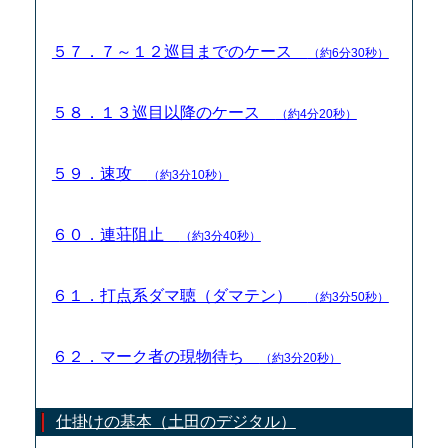
５７．７～１２巡目までのケース
（約6分30秒）
５８．１３巡目以降のケース
（約4分20秒）
５９．速攻
（約3分10秒）
６０．連荘阻止
（約3分40秒）
６１．打点系ダマ聴（ダマテン）
（約3分50秒）
６２．マーク者の現物待ち
（約3分20秒）
仕掛けの基本（土田のデジタル）