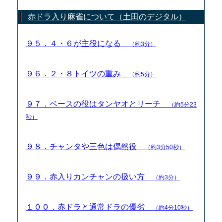
赤ドラ入り麻雀について（土田のデジタル）
９５．４・６が主役になる
（約3分）
９６．２・８トイツの重み
（約5分）
９７．ベースの役はタンヤオとリーチ
（約5分23
秒）
９８．チャンタや三色は偶然役
（約3分50秒）
９９．赤入りカンチャンの扱い方
（約3分）
１００．赤ドラと通常ドラの優劣
（約4分10秒）