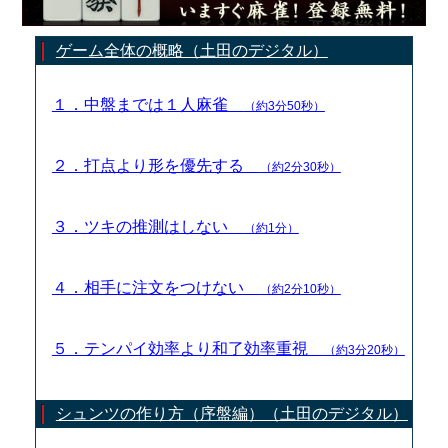
ゲーム全体の概略（土田のデジタル）
１．中盤までは１人麻雀
（約3分50秒）
２．打点より形を優先する
（約2分30秒）
３．ツキの推測はしない
（約1分）
４．相手に注文をつけない
（約2分10秒）
５．テンパイ効率より和了効率重視
（約3分20秒）
シュンツの作り方（序盤編）（土田のデジタル）