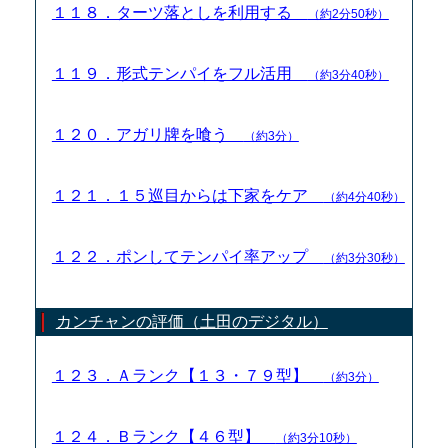
１１８．ターツ落としを利用する
（約2分50秒）
１１９．形式テンパイをフル活用
（約3分40秒）
１２０．アガリ牌を喰う
（約3分）
１２１．１５巡目からは下家をケア
（約4分40秒）
１２２．ポンしてテンパイ率アップ
（約3分30秒）
カンチャンの評価（土田のデジタル）
１２３．Ａランク【１３・７９型】
（約3分）
１２４．Ｂランク【４６型】
（約3分10秒）