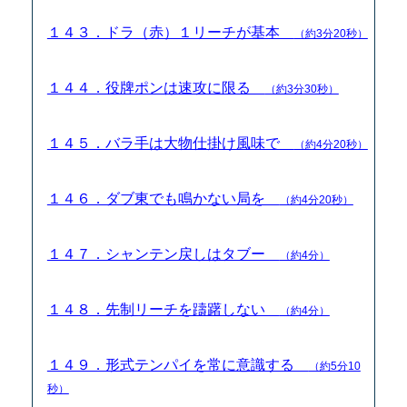
１４３．ドラ（赤）１リーチが基本
（約3分20秒）
１４４．役牌ポンは速攻に限る
（約3分30秒）
１４５．バラ手は大物仕掛け風味で
（約4分20秒）
１４６．ダブ東でも鳴かない局を
（約4分20秒）
１４７．シャンテン戻しはタブー
（約4分）
１４８．先制リーチを躊躇しない
（約4分）
１４９．形式テンパイを常に意識する
（約5分10
秒）