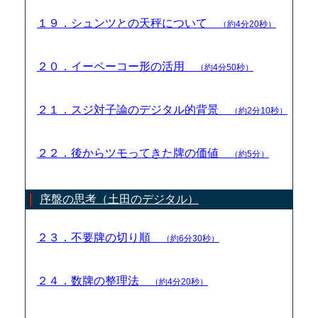
１９．シュンツとの天秤について
（約4分20秒）
２０．イーペーコー形の活用
（約4分50秒）
２１．スジ対子論のデジタル的背景
（約2分10秒）
２２．後からツモってきた牌の価値
（約5分）
序盤の思考（土田のデジタル）
２３．不要牌の切り順
（約6分30秒）
２４．数牌の整理法
（約4分20秒）