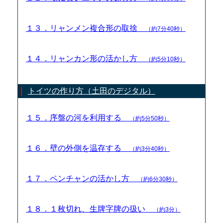
１３．リャンメン複合形の取捨
（約7分40秒）
１４．リャンカン形の活かし方
（約5分10秒）
トイツの作り方（土田のデジタル）
１５．序盤の河を利用する
（約5分50秒）
１６．壁の外側を温存する
（約3分40秒）
１７．ペンチャンの活かし方
（約6分30秒）
１８．１枚切れ、生牌字牌の扱い
（約3分）