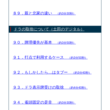
８９．親と北家の違い
（約3分30秒）
ドラの取捨について（土田のデジタル）
９０．牌理優先が基本
（約3分50秒）
９１．打点で利用するケース
（約3分50秒）
９２．もしかしたら…はタブー
（約3分40秒）
９３．ドラ表示牌受けの取捨
（約4分40秒）
９４．雀頭固定の是非
（約3分30秒）