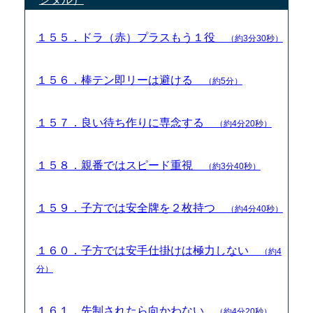
１５５．ドラ（赤）プラスもう１役
（約3分30秒）
１５６．棒テン即リーは避ける
（約5分）
１５７．良い待ち作りに専念する
（約4分20秒）
１５８．親番ではスピード重視
（約3分40秒）
１５９．子方では安全牌を２枚持つ
（約4分40秒）
１６０．子方では安手仕掛けは極力しない
（約4
分）
１６１．先制されたら向かわない
（約4分20秒）