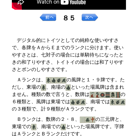
８５
デジタル的にトイツとしての純粋な使いやすさ
で、各牌をＡからＥまでのランクに分けます。使い
やすさとは、七対子の場合には単騎待ちになったと
きの和了りやすさ、トイトイの場合には和了りやす
さとポンのしやすさです。
Ａランクは、
の風牌と１・９牌です。た
だし、東場の
、南場の
といった場風牌は含まれ
ません。種類の数で言うと、数牌は
の
６種類と、風牌は東場では
、南場では
の３種類で、計９種類がＡランクです。
Ｂランクは、数牌の２・８、
の三元牌と、
東場での
、南場での
といった場風牌です。字牌
はＡランクとＢランクだけです。