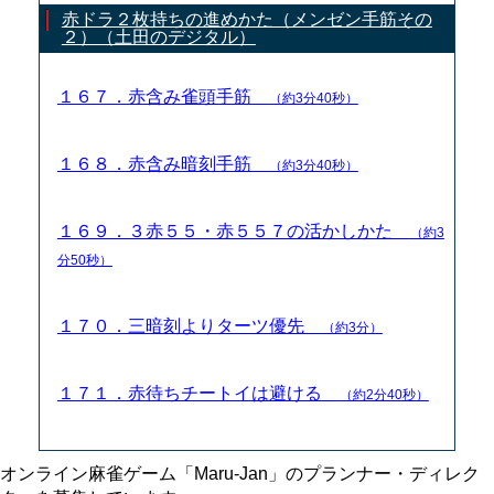
赤ドラ２枚持ちの進めかた（メンゼン手筋その
２）（土田のデジタル）
１６７．赤含み雀頭手筋
（約3分40秒）
１６８．赤含み暗刻手筋
（約3分40秒）
１６９．３赤５５・赤５５７の活かしかた
（約3
分50秒）
１７０．三暗刻よりターツ優先
（約3分）
１７１．赤待ちチートイは避ける
（約2分40秒）
オンライン麻雀ゲーム「Maru-Jan」のプランナー・ディレク