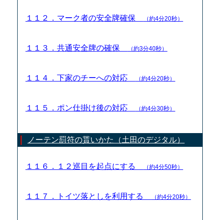
１１２．マーク者の安全牌確保
（約4分20秒）
１１３．共通安全牌の確保
（約3分40秒）
１１４．下家のチーへの対応
（約4分20秒）
１１５．ポン仕掛け後の対応
（約4分30秒）
ノーテン罰符の貰いかた（土田のデジタル）
１１６．１２巡目を起点にする
（約4分50秒）
１１７．トイツ落としを利用する
（約4分20秒）