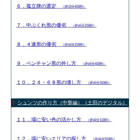
６．孤立牌の選定
（約3分40秒）
７．中ぶくれ形の優劣
（約4分20秒）
８．４連形の優劣
（約4分20秒）
９．ペンチャン形の外し方
（約4分40秒）
１０．２４・６８形の壊し方
（約4分30秒）
シュンツの作り方（中盤編）（土田のデジタル）
１１．場に安い色の活かし方
（約4分10秒）
１２．場に安いエリアの探し方
（約4分50秒）