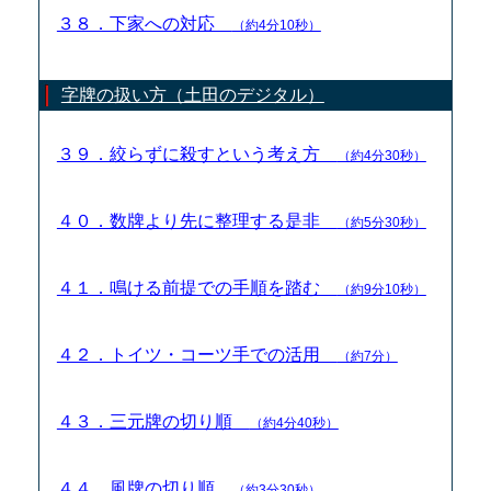
３８．下家への対応
（約4分10秒）
字牌の扱い方（土田のデジタル）
３９．絞らずに殺すという考え方
（約4分30秒）
４０．数牌より先に整理する是非
（約5分30秒）
４１．鳴ける前提での手順を踏む
（約9分10秒）
４２．トイツ・コーツ手での活用
（約7分）
４３．三元牌の切り順
（約4分40秒）
４４．風牌の切り順
（約3分30秒）