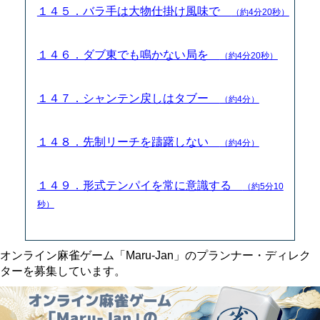
１４５．バラ手は大物仕掛け風味で
（約4分20秒）
１４６．ダブ東でも鳴かない局を
（約4分20秒）
１４７．シャンテン戻しはタブー
（約4分）
１４８．先制リーチを躊躇しない
（約4分）
１４９．形式テンパイを常に意識する
（約5分10
秒）
オンライン麻雀ゲーム「Maru-Jan」のプランナー・ディレク
ターを募集しています。