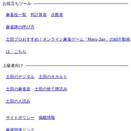
お役立ちツール
麻雀役一覧
符計算表
点数表
麻雀牌の呼び方
土田プロおすすめ！オンライン麻雀ゲーム「Maru-Jan」の紹介動画
は、こちら
上級者向け
土田のデジタル
土田のオカルト
土田の麻雀道
土田の捨て牌読み
土田の人読み
サイトポリシー
掲載情報
麻雀関連リンク