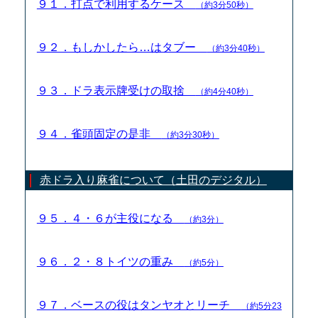
９１．打点で利用するケース
（約3分50秒）
９２．もしかしたら…はタブー
（約3分40秒）
９３．ドラ表示牌受けの取捨
（約4分40秒）
９４．雀頭固定の是非
（約3分30秒）
赤ドラ入り麻雀について（土田のデジタル）
９５．４・６が主役になる
（約3分）
９６．２・８トイツの重み
（約5分）
９７．ベースの役はタンヤオとリーチ
（約5分23