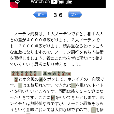
３６
ノーテン罰符は、１人ノーテンですと、相手３人
との差が４０００点広がります。２人ノーテンで
も、３０００点広がります。積み重なるとけっこう
な点差になりますので、ノーテン罰符をもらう技術
を習得しましょう。役にこだわらずに形だけで整え
ていくという思考に切り替えましょう。
とオタ風の
をポンして、ホンイチの一向聴で
す。
は１枚切れです。できれば
を重ねてトイト
イを狙いたいところです。問題は残り３～５巡にな
ったときです。ここに
を引いてきたとします。ホ
ンイチとは無関係な牌ですが、ノーテン罰符をもら
うという意味においては大切な牌ですので、
を捨