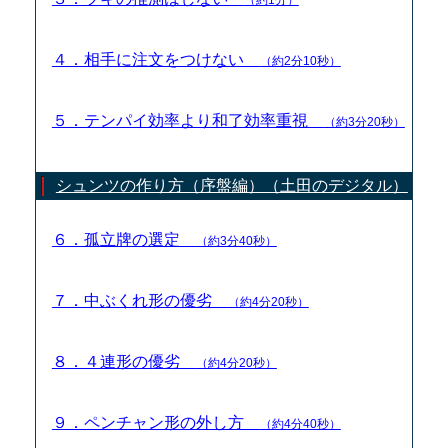
４．相手に注文をつけない
（約2分10秒）
５．テンパイ効率より和了効率重視
（約3分20秒）
シュンツの作り方（序盤編）（土田のデジタル）
６．孤立牌の選定
（約3分40秒）
７．中ぶくれ形の優劣
（約4分20秒）
８．４連形の優劣
（約4分20秒）
９．ペンチャン形の外し方
（約4分40秒）