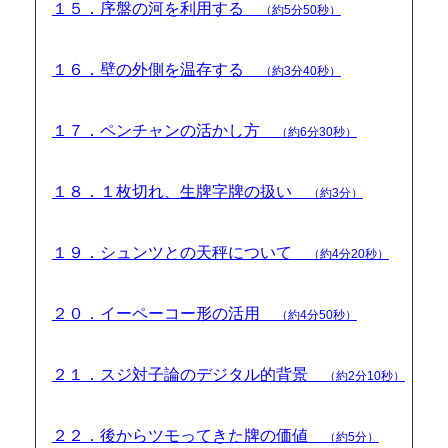
１５．序盤の河を利用する
（約5分50秒）
１６．壁の外側を温存する
（約3分40秒）
１７．ペンチャンの活かし方
（約6分30秒）
１８．１枚切れ、生牌字牌の扱い
（約3分）
１９．シュンツとの天秤について
（約4分20秒）
２０．イーペーコー形の活用
（約4分50秒）
２１．スジ対子論のデジタル的背景
（約2分10秒）
２２．後からツモってきた牌の価値
（約5分）