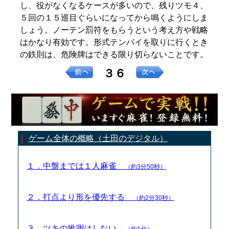
し、役がなくなるケースが多いので、残りツモ４、
５回の１５巡目ぐらいになってから鳴くようにしま
しょう。ノーテン罰符をもらうという考え方や戦略
はかなり有効です。形式テンパイを取りに行くとき
の鉄則は、危険牌はできる限り切らないことです。
３６
ゲーム全体の概略（土田のデジタル）
１．中盤までは１人麻雀
（約3分50秒）
２．打点より形を優先する
（約2分30秒）
３．ツキの推測はしない
（約1分）