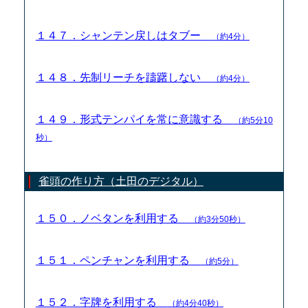
１４７．シャンテン戻しはタブー
（約4分）
１４８．先制リーチを躊躇しない
（約4分）
１４９．形式テンパイを常に意識する
（約5分10
秒）
雀頭の作り方（土田のデジタル）
１５０．ノベタンを利用する
（約3分50秒）
１５１．ペンチャンを利用する
（約5分）
１５２．字牌を利用する
（約4分40秒）