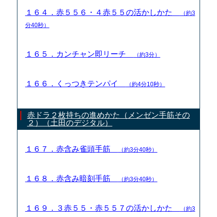
１６４．赤５５６・４赤５５の活かしかた
（約3
分40秒）
１６５．カンチャン即リーチ
（約3分）
１６６．くっつきテンパイ
（約4分10秒）
赤ドラ２枚持ちの進めかた（メンゼン手筋その
２）（土田のデジタル）
１６７．赤含み雀頭手筋
（約3分40秒）
１６８．赤含み暗刻手筋
（約3分40秒）
１６９．３赤５５・赤５５７の活かしかた
（約3