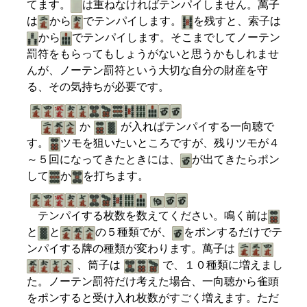
てます。
は重ねなければテンパイしません。萬子
は
から
でテンパイします。
を残すと、索子は
から
でテンパイします。そこまでしてノーテン
罰符をもらってもしょうがないと思うかもしれませ
んが、ノーテン罰符という大切な自分の財産を守
る、その気持ちが必要です。
か
が入ればテンパイする一向聴で
す。
ツモを狙いたいところですが、残りツモが４
～５回になってきたときには、
が出てきたらポン
して
か
を打ちます。
テンパイする枚数を数えてください。鳴く前は
と
と
の５種類でが、
をポンするだけでテ
ンパイする牌の種類が変わります。萬子は
、筒子は
で、１０種類に増えまし
た。ノーテン罰符だけ考えた場合、一向聴から雀頭
をポンすると受け入れ枚数がすごく増えます。ただ