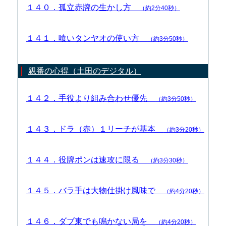
１４０．孤立赤牌の生かし方
（約2分40秒）
１４１．喰いタンヤオの使い方
（約3分50秒）
親番の心得（土田のデジタル）
１４２．手役より組み合わせ優先
（約3分50秒）
１４３．ドラ（赤）１リーチが基本
（約3分20秒）
１４４．役牌ポンは速攻に限る
（約3分30秒）
１４５．バラ手は大物仕掛け風味で
（約4分20秒）
１４６．ダブ東でも鳴かない局を
（約4分20秒）