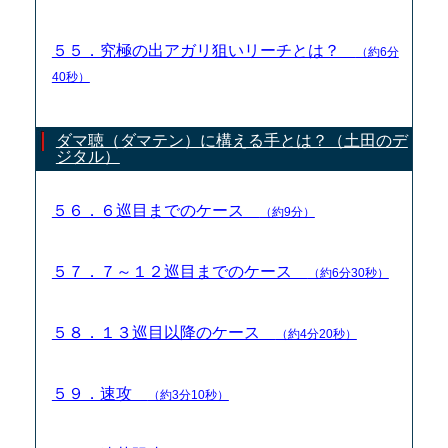
５５．究極の出アガリ狙いリーチとは？
（約6分
40秒）
ダマ聴（ダマテン）に構える手とは？（土田のデ
ジタル）
５６．６巡目までのケース
（約9分）
５７．７～１２巡目までのケース
（約6分30秒）
５８．１３巡目以降のケース
（約4分20秒）
５９．速攻
（約3分10秒）