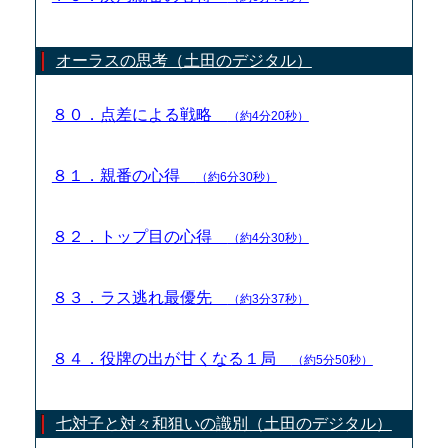
オーラスの思考（土田のデジタル）
８０．点差による戦略
（約4分20秒）
８１．親番の心得
（約6分30秒）
８２．トップ目の心得
（約4分30秒）
８３．ラス逃れ最優先
（約3分37秒）
８４．役牌の出が甘くなる１局
（約5分50秒）
七対子と対々和狙いの識別（土田のデジタル）