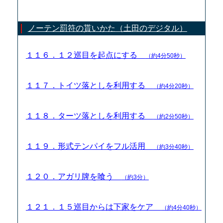
ノーテン罰符の貰いかた（土田のデジタル）
１１６．１２巡目を起点にする
（約4分50秒）
１１７．トイツ落としを利用する
（約4分20秒）
１１８．ターツ落としを利用する
（約2分50秒）
１１９．形式テンパイをフル活用
（約3分40秒）
１２０．アガリ牌を喰う
（約3分）
１２１．１５巡目からは下家をケア
（約4分40秒）