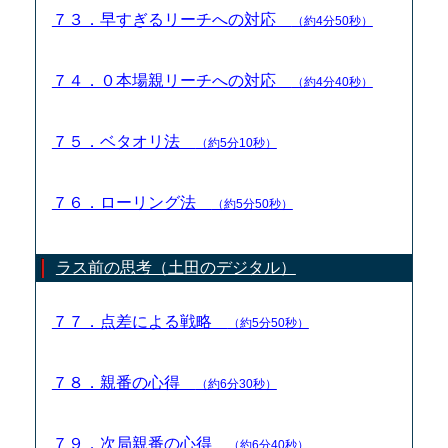
７３．早すぎるリーチへの対応
（約4分50秒）
７４．０本場親リーチへの対応
（約4分40秒）
７５．ベタオリ法
（約5分10秒）
７６．ローリング法
（約5分50秒）
ラス前の思考（土田のデジタル）
７７．点差による戦略
（約5分50秒）
７８．親番の心得
（約6分30秒）
７９．次局親番の心得
（約6分40秒）