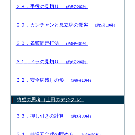
２８．手役の見切り
（約5分20秒）
２９．カンチャンと孤立牌の優劣
（約5分10秒）
３０．雀頭固定打法
（約5分40秒）
３１．ドラの見切り
（約6分20秒）
３２．安全牌残しの形
（約6分10秒）
終盤の思考（土田のデジタル）
３３．押し引きの計算
（約3分30秒）
３４．共通安全牌の貯め方
（約6分50秒）