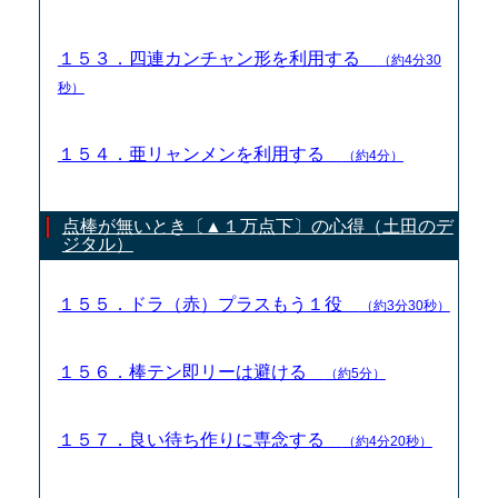
１５３．四連カンチャン形を利用する
（約4分30
秒）
１５４．亜リャンメンを利用する
（約4分）
点棒が無いとき〔▲１万点下〕の心得（土田のデ
ジタル）
１５５．ドラ（赤）プラスもう１役
（約3分30秒）
１５６．棒テン即リーは避ける
（約5分）
１５７．良い待ち作りに専念する
（約4分20秒）