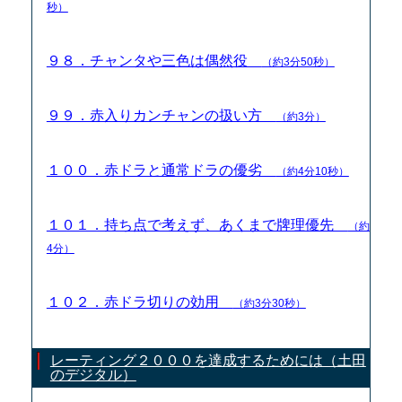
秒）
９８．チャンタや三色は偶然役
（約3分50秒）
９９．赤入りカンチャンの扱い方
（約3分）
１００．赤ドラと通常ドラの優劣
（約4分10秒）
１０１．持ち点で考えず、あくまで牌理優先
（約
4分）
１０２．赤ドラ切りの効用
（約3分30秒）
レーティング２０００を達成するためには（土田
のデジタル）