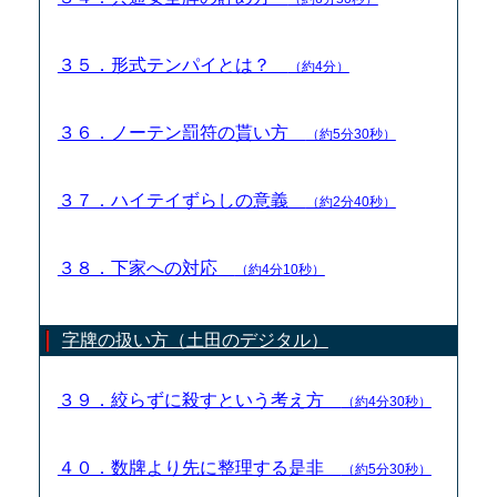
３５．形式テンパイとは？
（約4分）
３６．ノーテン罰符の貰い方
（約5分30秒）
３７．ハイテイずらしの意義
（約2分40秒）
３８．下家への対応
（約4分10秒）
字牌の扱い方（土田のデジタル）
３９．絞らずに殺すという考え方
（約4分30秒）
４０．数牌より先に整理する是非
（約5分30秒）