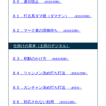
６０．連荘阻止
（約3分40秒）
６１．打点系ダマ聴（ダマテン）
（約3分50秒）
６２．マーク者の現物待ち
（約3分20秒）
仕掛けの基本（土田のデジタル）
６３．初動のかけ方
（約6分40秒）
６４．リャンメン決め打ち打法
（約6分20秒）
６５．カンチャン決め打ち打法
（約5分）
６６．対応されない効用
（約5分10秒）