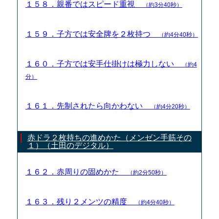
１５８．親番ではスピード重視
（約3分40秒）
１５９．子方では安全牌を２枚持つ
（約4分40秒）
１６０．子方では安手仕掛けは極力しない
（約4
分）
１６１．先制されたら向かわない
（約4分20秒）
赤ドラ２枚持ちの進めかた（メンゼン手筋その
１）（土田のデジタル）
１６２．赤周りの固めかた
（約2分50秒）
１６３．残り２メンツの精度
（約4分40秒）