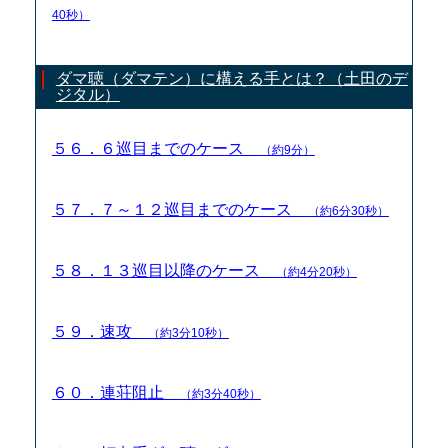
40秒）
ダマ聴（ダマテン）に構える手とは？（土田のデ
ジタル）
５６．６巡目までのケース
（約9分）
５７．７～１２巡目までのケース
（約6分30秒）
５８．１３巡目以降のケース
（約4分20秒）
５９．速攻
（約3分10秒）
６０．連荘阻止
（約3分40秒）