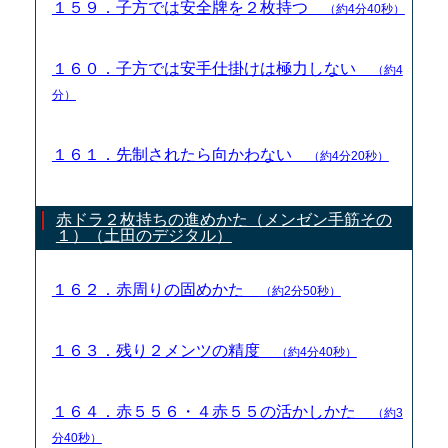
１５９．子方では安全牌を２枚持つ
（約4分40秒）
１６０．子方では安手仕掛けは極力しない
（約4
分）
１６１．先制されたら向かわない
（約4分20秒）
赤ドラ２枚持ちの進めかた（メンゼン手筋その
１）（土田のデジタル）
１６２．赤周りの固めかた
（約2分50秒）
１６３．残り２メンツの精度
（約4分40秒）
１６４．赤５５６・４赤５５の活かしかた
（約3
分40秒）