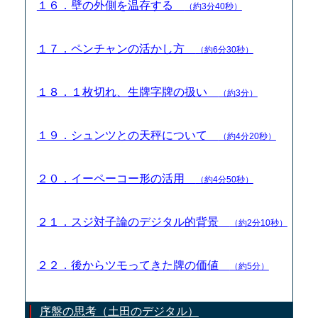
１６．壁の外側を温存する
（約3分40秒）
１７．ペンチャンの活かし方
（約6分30秒）
１８．１枚切れ、生牌字牌の扱い
（約3分）
１９．シュンツとの天秤について
（約4分20秒）
２０．イーペーコー形の活用
（約4分50秒）
２１．スジ対子論のデジタル的背景
（約2分10秒）
２２．後からツモってきた牌の価値
（約5分）
序盤の思考（土田のデジタル）