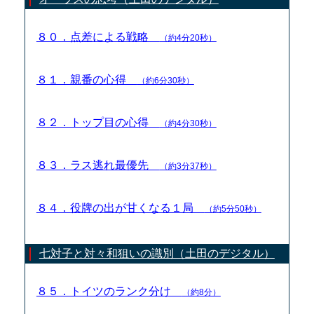
８０．点差による戦略
（約4分20秒）
８１．親番の心得
（約6分30秒）
８２．トップ目の心得
（約4分30秒）
８３．ラス逃れ最優先
（約3分37秒）
８４．役牌の出が甘くなる１局
（約5分50秒）
七対子と対々和狙いの識別（土田のデジタル）
８５．トイツのランク分け
（約8分）