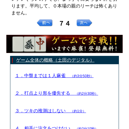
ります。平均して、０本場の親のリーチは怖くあり
ません。
７４
ゲーム全体の概略（土田のデジタル）
１．中盤までは１人麻雀
（約3分50秒）
２．打点より形を優先する
（約2分30秒）
３．ツキの推測はしない
（約1分）
４．相手に注文をつけない
（約2分10秒）