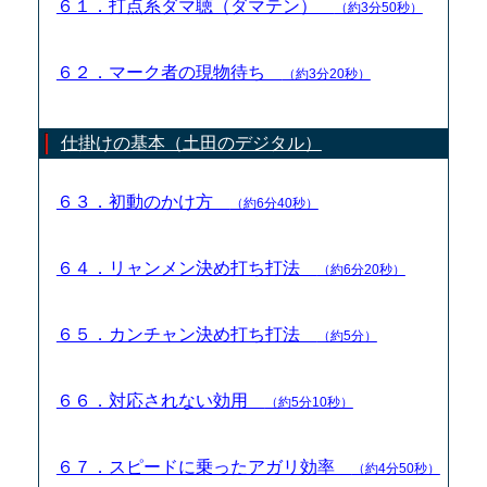
６１．打点系ダマ聴（ダマテン）
（約3分50秒）
６２．マーク者の現物待ち
（約3分20秒）
仕掛けの基本（土田のデジタル）
６３．初動のかけ方
（約6分40秒）
６４．リャンメン決め打ち打法
（約6分20秒）
６５．カンチャン決め打ち打法
（約5分）
６６．対応されない効用
（約5分10秒）
６７．スピードに乗ったアガリ効率
（約4分50秒）