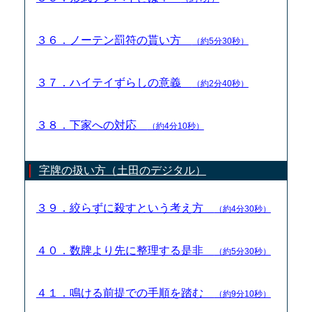
３６．ノーテン罰符の貰い方
（約5分30秒）
３７．ハイテイずらしの意義
（約2分40秒）
３８．下家への対応
（約4分10秒）
字牌の扱い方（土田のデジタル）
３９．絞らずに殺すという考え方
（約4分30秒）
４０．数牌より先に整理する是非
（約5分30秒）
４１．鳴ける前提での手順を踏む
（約9分10秒）