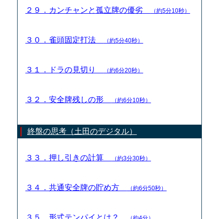
２９．カンチャンと孤立牌の優劣
（約5分10秒）
３０．雀頭固定打法
（約5分40秒）
３１．ドラの見切り
（約6分20秒）
３２．安全牌残しの形
（約6分10秒）
終盤の思考（土田のデジタル）
３３．押し引きの計算
（約3分30秒）
３４．共通安全牌の貯め方
（約6分50秒）
３５．形式テンパイとは？
（約4分）