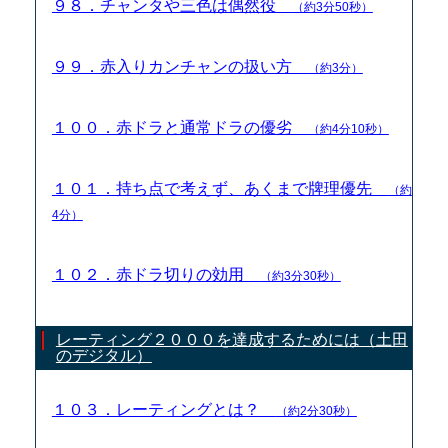
９８．チャンタや三色は偶然役
（約3分50秒）
９９．赤入りカンチャンの扱い方
（約3分）
１００．赤ドラと通常ドラの優劣
（約4分10秒）
１０１．持ち点で考えず、あくまで牌理優先
（約
4分）
１０２．赤ドラ切りの効用
（約3分30秒）
レーティング２０００を達成するためには（土田
のデジタル）
１０３．レーティングとは？
（約2分30秒）