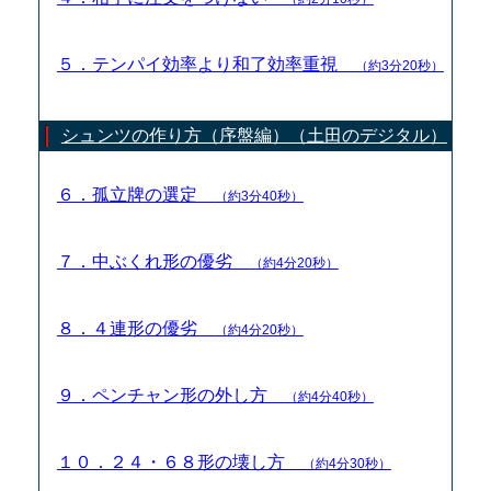
５．テンパイ効率より和了効率重視
（約3分20秒）
シュンツの作り方（序盤編）（土田のデジタル）
６．孤立牌の選定
（約3分40秒）
７．中ぶくれ形の優劣
（約4分20秒）
８．４連形の優劣
（約4分20秒）
９．ペンチャン形の外し方
（約4分40秒）
１０．２４・６８形の壊し方
（約4分30秒）