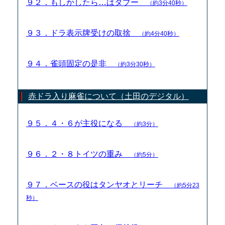
９２．もしかしたら…はタブー
（約3分40秒）
９３．ドラ表示牌受けの取捨
（約4分40秒）
９４．雀頭固定の是非
（約3分30秒）
赤ドラ入り麻雀について（土田のデジタル）
９５．４・６が主役になる
（約3分）
９６．２・８トイツの重み
（約5分）
９７．ベースの役はタンヤオとリーチ
（約5分23
秒）