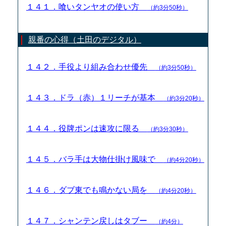
１４１．喰いタンヤオの使い方
（約3分50秒）
親番の心得（土田のデジタル）
１４２．手役より組み合わせ優先
（約3分50秒）
１４３．ドラ（赤）１リーチが基本
（約3分20秒）
１４４．役牌ポンは速攻に限る
（約3分30秒）
１４５．バラ手は大物仕掛け風味で
（約4分20秒）
１４６．ダブ東でも鳴かない局を
（約4分20秒）
１４７．シャンテン戻しはタブー
（約4分）