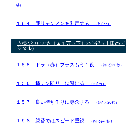
秒）
１５４．亜リャンメンを利用する
（約4分）
点棒が無いとき〔▲１万点下〕の心得（土田のデ
ジタル）
１５５．ドラ（赤）プラスもう１役
（約3分30秒）
１５６．棒テン即リーは避ける
（約5分）
１５７．良い待ち作りに専念する
（約4分20秒）
１５８．親番ではスピード重視
（約3分40秒）