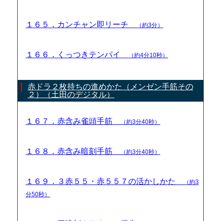
１６５．カンチャン即リーチ
（約3分）
１６６．くっつきテンパイ
（約4分10秒）
赤ドラ２枚持ちの進めかた（メンゼン手筋その
２）（土田のデジタル）
１６７．赤含み雀頭手筋
（約3分40秒）
１６８．赤含み暗刻手筋
（約3分40秒）
１６９．３赤５５・赤５５７の活かしかた
（約3
分50秒）