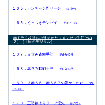
１６５．カンチャン即リーチ
（約3分）
１６６．くっつきテンパイ
（約4分10秒）
赤ドラ２枚持ちの進めかた（メンゼン手筋その
２）（土田のデジタル）
１６７．赤含み雀頭手筋
（約3分40秒）
１６８．赤含み暗刻手筋
（約3分40秒）
１６９．３赤５５・赤５５７の活かしかた
（約3
分50秒）
１７０．三暗刻よりターツ優先
（約3分）