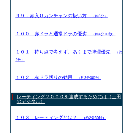
９９．赤入りカンチャンの扱い方
（約3分）
１００．赤ドラと通常ドラの優劣
（約4分10秒）
１０１．持ち点で考えず、あくまで牌理優先
（約
4分）
１０２．赤ドラ切りの効用
（約3分30秒）
レーティング２０００を達成するためには（土田
のデジタル）
１０３．レーティングとは？
（約2分30秒）