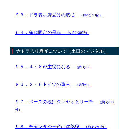
９３．ドラ表示牌受けの取捨
（約4分40秒）
９４．雀頭固定の是非
（約3分30秒）
赤ドラ入り麻雀について（土田のデジタル）
９５．４・６が主役になる
（約3分）
９６．２・８トイツの重み
（約5分）
９７．ベースの役はタンヤオとリーチ
（約5分23
秒）
９８．チャンタや三色は偶然役
（約3分50秒）