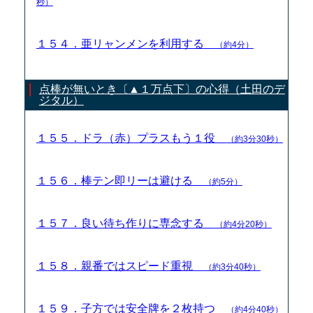
秒）
１５４．亜リャンメンを利用する
（約4分）
点棒が無いとき〔▲１万点下〕の心得（土田のデ
ジタル）
１５５．ドラ（赤）プラスもう１役
（約3分30秒）
１５６．棒テン即リーは避ける
（約5分）
１５７．良い待ち作りに専念する
（約4分20秒）
１５８．親番ではスピード重視
（約3分40秒）
１５９．子方では安全牌を２枚持つ
（約4分40秒）