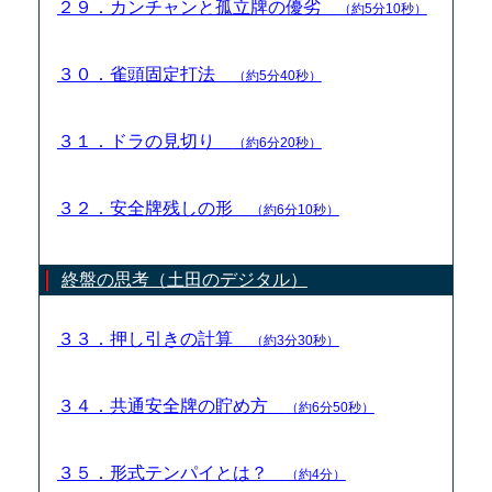
２９．カンチャンと孤立牌の優劣
（約5分10秒）
３０．雀頭固定打法
（約5分40秒）
３１．ドラの見切り
（約6分20秒）
３２．安全牌残しの形
（約6分10秒）
終盤の思考（土田のデジタル）
３３．押し引きの計算
（約3分30秒）
３４．共通安全牌の貯め方
（約6分50秒）
３５．形式テンパイとは？
（約4分）