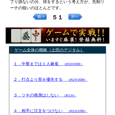
了り損ないの分、得をするという考え方が、先制リ
ーチの狙いのほとんどです。
５１
ゲーム全体の概略（土田のデジタル）
１．中盤までは１人麻雀
（約3分50秒）
２．打点より形を優先する
（約2分30秒）
３．ツキの推測はしない
（約1分）
４．相手に注文をつけない
（約2分10秒）