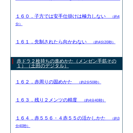
１６０．子方では安手仕掛けは極力しない
（約4
分）
１６１．先制されたら向かわない
（約4分20秒）
赤ドラ２枚持ちの進めかた（メンゼン手筋その
１）（土田のデジタル）
１６２．赤周りの固めかた
（約2分50秒）
１６３．残り２メンツの精度
（約4分40秒）
１６４．赤５５６・４赤５５の活かしかた
（約3
分40秒）