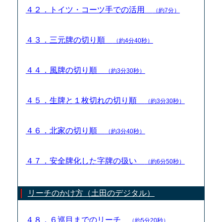
４２．トイツ・コーツ手での活用
（約7分）
４３．三元牌の切り順
（約4分40秒）
４４．風牌の切り順
（約3分30秒）
４５．生牌と１枚切れの切り順
（約3分30秒）
４６．北家の切り順
（約3分40秒）
４７．安全牌化した字牌の扱い
（約6分50秒）
リーチのかけ方（土田のデジタル）
４８．６巡目までのリーチ
（約5分20秒）