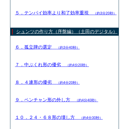
５．テンパイ効率より和了効率重視
（約3分20秒）
シュンツの作り方（序盤編）（土田のデジタル）
６．孤立牌の選定
（約3分40秒）
７．中ぶくれ形の優劣
（約4分20秒）
８．４連形の優劣
（約4分20秒）
９．ペンチャン形の外し方
（約4分40秒）
１０．２４・６８形の壊し方
（約4分30秒）