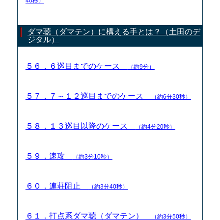
40秒）
ダマ聴（ダマテン）に構える手とは？（土田のデ
ジタル）
５６．６巡目までのケース
（約9分）
５７．７～１２巡目までのケース
（約6分30秒）
５８．１３巡目以降のケース
（約4分20秒）
５９．速攻
（約3分10秒）
６０．連荘阻止
（約3分40秒）
６１．打点系ダマ聴（ダマテン）
（約3分50秒）