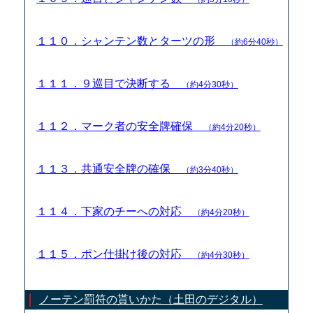
１１０．シャンテン数とターツの形
（約6分40秒）
１１１．９巡目で決断する
（約4分30秒）
１１２．マーク者の安全牌確保
（約4分20秒）
１１３．共通安全牌の確保
（約3分40秒）
１１４．下家のチーへの対応
（約4分20秒）
１１５．ポン仕掛け後の対応
（約4分30秒）
ノーテン罰符の貰いかた（土田のデジタル）