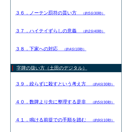
３６．ノーテン罰符の貰い方
（約5分30秒）
３７．ハイテイずらしの意義
（約2分40秒）
３８．下家への対応
（約4分10秒）
字牌の扱い方（土田のデジタル）
３９．絞らずに殺すという考え方
（約4分30秒）
４０．数牌より先に整理する是非
（約5分30秒）
４１．鳴ける前提での手順を踏む
（約9分10秒）