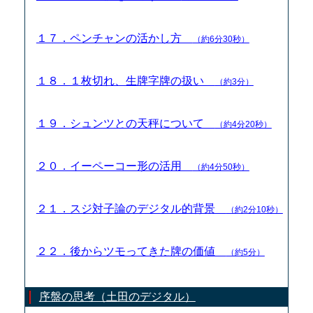
１７．ペンチャンの活かし方
（約6分30秒）
１８．１枚切れ、生牌字牌の扱い
（約3分）
１９．シュンツとの天秤について
（約4分20秒）
２０．イーペーコー形の活用
（約4分50秒）
２１．スジ対子論のデジタル的背景
（約2分10秒）
２２．後からツモってきた牌の価値
（約5分）
序盤の思考（土田のデジタル）