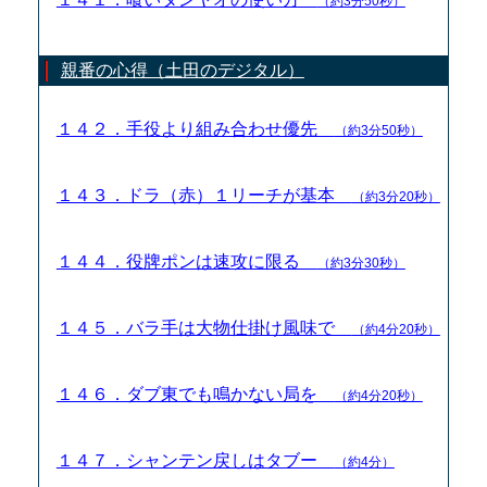
（約3分50秒）
親番の心得（土田のデジタル）
１４２．手役より組み合わせ優先
（約3分50秒）
１４３．ドラ（赤）１リーチが基本
（約3分20秒）
１４４．役牌ポンは速攻に限る
（約3分30秒）
１４５．バラ手は大物仕掛け風味で
（約4分20秒）
１４６．ダブ東でも鳴かない局を
（約4分20秒）
１４７．シャンテン戻しはタブー
（約4分）