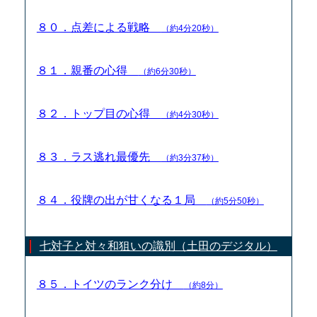
８０．点差による戦略
（約4分20秒）
８１．親番の心得
（約6分30秒）
８２．トップ目の心得
（約4分30秒）
８３．ラス逃れ最優先
（約3分37秒）
８４．役牌の出が甘くなる１局
（約5分50秒）
七対子と対々和狙いの識別（土田のデジタル）
８５．トイツのランク分け
（約8分）