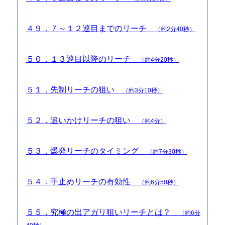
４９．７～１２巡目までのリーチ
（約2分40秒）
５０．１３巡目以降のリーチ
（約4分20秒）
５１．先制リーチの狙い
（約3分10秒）
５２．追いかけリーチの狙い
（約4分）
５３．爆発リーチのタイミング
（約7分30秒）
５４．手止めリーチの有効性
（約6分50秒）
５５．究極の出アガリ狙いリーチとは？
（約6分