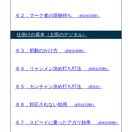
６２．マーク者の現物待ち
（約3分20秒）
仕掛けの基本（土田のデジタル）
６３．初動のかけ方
（約6分40秒）
６４．リャンメン決め打ち打法
（約6分20秒）
６５．カンチャン決め打ち打法
（約5分）
６６．対応されない効用
（約5分10秒）
６７．スピードに乗ったアガリ効率
（約4分50秒）