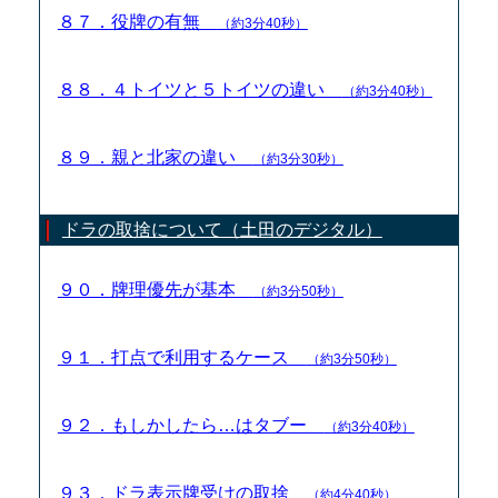
８７．役牌の有無
（約3分40秒）
８８．４トイツと５トイツの違い
（約3分40秒）
８９．親と北家の違い
（約3分30秒）
ドラの取捨について（土田のデジタル）
９０．牌理優先が基本
（約3分50秒）
９１．打点で利用するケース
（約3分50秒）
９２．もしかしたら…はタブー
（約3分40秒）
９３．ドラ表示牌受けの取捨
（約4分40秒）