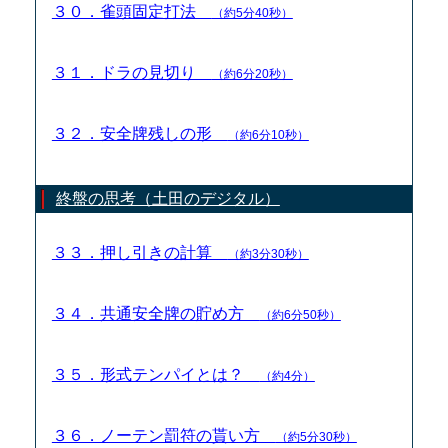
３０．雀頭固定打法
（約5分40秒）
３１．ドラの見切り
（約6分20秒）
３２．安全牌残しの形
（約6分10秒）
終盤の思考（土田のデジタル）
３３．押し引きの計算
（約3分30秒）
３４．共通安全牌の貯め方
（約6分50秒）
３５．形式テンパイとは？
（約4分）
３６．ノーテン罰符の貰い方
（約5分30秒）