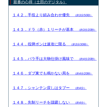
親番の心得（土田のデジタル）
１４２．手役より組み合わせ優先
（約3分50秒）
１４３．ドラ（赤）１リーチが基本
（約3分20秒）
１４４．役牌ポンは速攻に限る
（約3分30秒）
１４５．バラ手は大物仕掛け風味で
（約4分20秒）
１４６．ダブ東でも鳴かない局を
（約4分20秒）
１４７．シャンテン戻しはタブー
（約4分）
１４８．先制リーチを躊躇しない
（約4分）