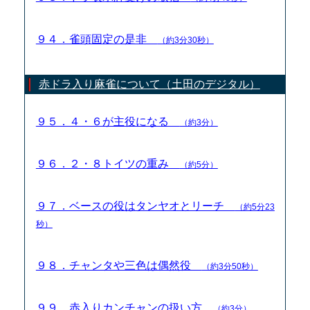
９４．雀頭固定の是非
（約3分30秒）
赤ドラ入り麻雀について（土田のデジタル）
９５．４・６が主役になる
（約3分）
９６．２・８トイツの重み
（約5分）
９７．ベースの役はタンヤオとリーチ
（約5分23
秒）
９８．チャンタや三色は偶然役
（約3分50秒）
９９．赤入りカンチャンの扱い方
（約3分）