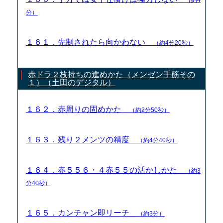
分）
１６１．先制されたら向かわない
（約4分20秒）
赤ドラ２枚持ちの進めかた（メンゼン手筋その
１）（土田のデジタル）
１６２．赤周りの固めかた
（約2分50秒）
１６３．残り２メンツの精度
（約4分40秒）
１６４．赤５５６・４赤５５の活かしかた
（約3
分40秒）
１６５．カンチャン即リーチ
（約3分）