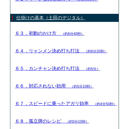
仕掛けの基本（土田のデジタル）
６３．初動のかけ方
（約6分40秒）
６４．リャンメン決め打ち打法
（約6分20秒）
６５．カンチャン決め打ち打法
（約5分）
６６．対応されない効用
（約5分10秒）
６７．スピードに乗ったアガリ効率
（約4分50秒）
６８．孤立牌のレシピ
（約5分10秒）