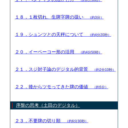
１８．１枚切れ、生牌字牌の扱い
（約3分）
１９．シュンツとの天秤について
（約4分20秒）
２０．イーペーコー形の活用
（約4分50秒）
２１．スジ対子論のデジタル的背景
（約2分10秒）
２２．後からツモってきた牌の価値
（約5分）
序盤の思考（土田のデジタル）
２３．不要牌の切り順
（約6分30秒）