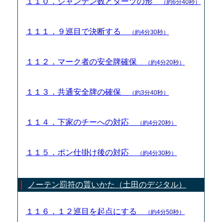
１１０．シャンテン数とターツの形
（約6分40秒）
１１１．９巡目で決断する
（約4分30秒）
１１２．マーク者の安全牌確保
（約4分20秒）
１１３．共通安全牌の確保
（約3分40秒）
１１４．下家のチーへの対応
（約4分20秒）
１１５．ポン仕掛け後の対応
（約4分30秒）
ノーテン罰符の貰いかた（土田のデジタル）
１１６．１２巡目を起点にする
（約4分50秒）