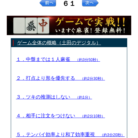
６１
ゲーム全体の概略（土田のデジタル）
１．中盤までは１人麻雀
（約3分50秒）
２．打点より形を優先する
（約2分30秒）
３．ツキの推測はしない
（約1分）
４．相手に注文をつけない
（約2分10秒）
５．テンパイ効率より和了効率重視
（約3分20秒）