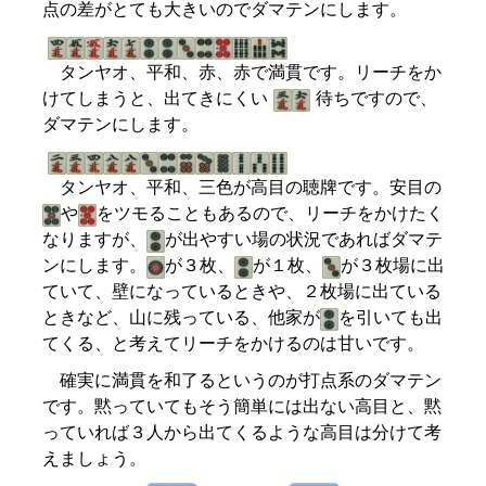
点の差がとても大きいのでダマテンにします。
タンヤオ、平和、赤、赤で満貫です。リーチをか
けてしまうと、出てきにくい
待ちですので、
ダマテンにします。
タンヤオ、平和、三色が高目の聴牌です。安目の
や
をツモることもあるので、リーチをかけたく
なりますが、
が出やすい場の状況であればダマテ
ンにします。
が３枚、
が１枚、
が３枚場に出
ていて、壁になっているときや、２枚場に出ている
ときなど、山に残っている、他家が
を引いても出
てくる、と考えてリーチをかけるのは甘いです。
確実に満貫を和了るというのが打点系のダマテン
です。黙っていてもそう簡単には出ない高目と、黙
っていれば３人から出てくるような高目は分けて考
えましょう。