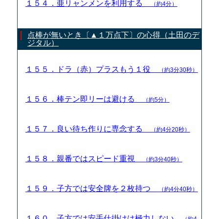
１５４．亜リャンメンを利用する
（約4分）
点棒が無いとき〔▲１万点下〕の心得（土田のデ
ジタル）
１５５．ドラ（赤）プラスもう１役
（約3分30秒）
１５６．棒テン即リーは避ける
（約5分）
１５７．良い待ち作りに専念する
（約4分20秒）
１５８．親番ではスピード重視
（約3分40秒）
１５９．子方では安全牌を２枚持つ
（約4分40秒）
１６０．子方では安手仕掛けは極力しない
（約4