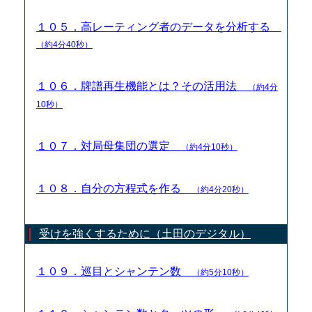
１０５．高レーティング者のデータを分析する
（約4分40秒）
１０６．牌譜再生機能とは？その活用法
（約4分
10秒）
１０７．対局母集団の選定
（約4分10秒）
１０８．自分の方程式を作る
（約4分20秒）
受けを強くするために（土田のデジタル）
１０９．巡目とシャンテン数
（約5分10秒）