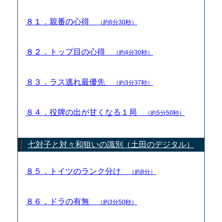
８１．親番の心得
（約6分30秒）
８２．トップ目の心得
（約4分30秒）
８３．ラス逃れ最優先
（約3分37秒）
８４．役牌の出が甘くなる１局
（約5分50秒）
七対子と対々和狙いの識別（土田のデジタル）
８５．トイツのランク分け
（約8分）
８６．ドラの有無
（約3分50秒）