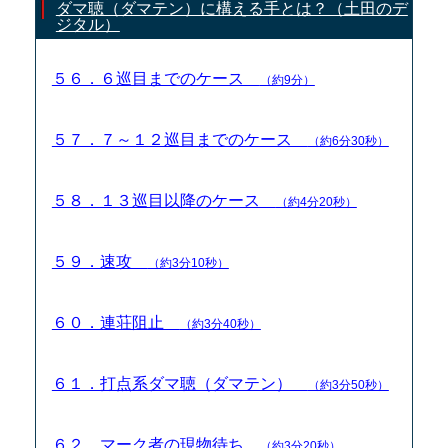
ダマ聴（ダマテン）に構える手とは？（土田のデ
ジタル）
５６．６巡目までのケース
（約9分）
５７．７～１２巡目までのケース
（約6分30秒）
５８．１３巡目以降のケース
（約4分20秒）
５９．速攻
（約3分10秒）
６０．連荘阻止
（約3分40秒）
６１．打点系ダマ聴（ダマテン）
（約3分50秒）
６２．マーク者の現物待ち
（約3分20秒）