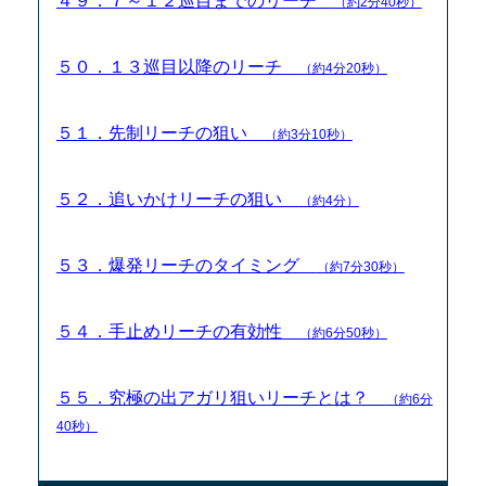
４９．７～１２巡目までのリーチ
（約2分40秒）
５０．１３巡目以降のリーチ
（約4分20秒）
５１．先制リーチの狙い
（約3分10秒）
５２．追いかけリーチの狙い
（約4分）
５３．爆発リーチのタイミング
（約7分30秒）
５４．手止めリーチの有効性
（約6分50秒）
５５．究極の出アガリ狙いリーチとは？
（約6分
40秒）