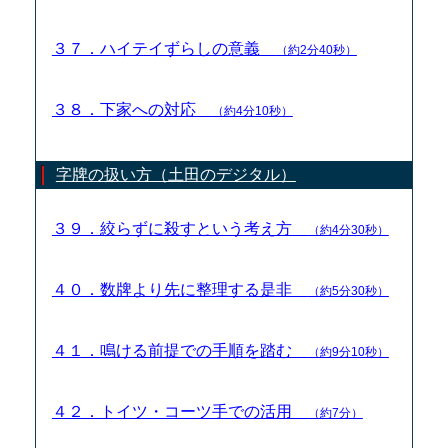
３７．ハイテイずらしの意義
（約2分40秒）
３８．下家への対応
（約4分10秒）
字牌の扱い方（土田のデジタル）
３９．絞らずに殺すという考え方
（約4分30秒）
４０．数牌より先に整理する是非
（約5分30秒）
４１．鳴ける前提での手順を踏む
（約9分10秒）
４２．トイツ・コーツ手での活用
（約7分）