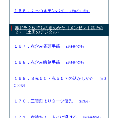
１６６．くっつきテンパイ
（約4分10秒）
赤ドラ２枚持ちの進めかた（メンゼン手筋その
２）（土田のデジタル）
１６７．赤含み雀頭手筋
（約3分40秒）
１６８．赤含み暗刻手筋
（約3分40秒）
１６９．３赤５５・赤５５７の活かしかた
（約3
分50秒）
１７０．三暗刻よりターツ優先
（約3分）
１７１．赤待ちチートイは避ける
（約2分40秒）