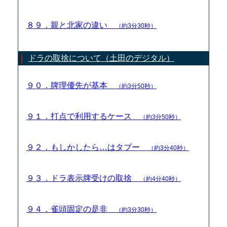
８９．親と北家の違い
（約3分30秒）
ドラの取捨について（土田のデジタル）
９０．牌理優先が基本
（約3分50秒）
９１．打点で利用するケース
（約3分50秒）
９２．もしかしたら…はタブー
（約3分40秒）
９３．ドラ表示牌受けの取捨
（約4分40秒）
９４．雀頭固定の是非
（約3分30秒）