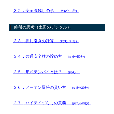
３２．安全牌残しの形
（約6分10秒）
終盤の思考（土田のデジタル）
３３．押し引きの計算
（約3分30秒）
３４．共通安全牌の貯め方
（約6分50秒）
３５．形式テンパイとは？
（約4分）
３６．ノーテン罰符の貰い方
（約5分30秒）
３７．ハイテイずらしの意義
（約2分40秒）