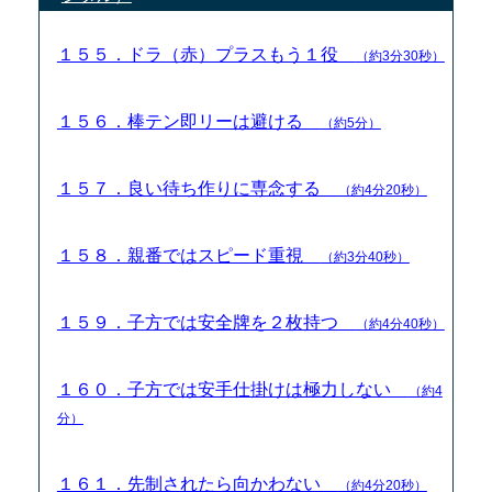
１５５．ドラ（赤）プラスもう１役
（約3分30秒）
１５６．棒テン即リーは避ける
（約5分）
１５７．良い待ち作りに専念する
（約4分20秒）
１５８．親番ではスピード重視
（約3分40秒）
１５９．子方では安全牌を２枚持つ
（約4分40秒）
１６０．子方では安手仕掛けは極力しない
（約4
分）
１６１．先制されたら向かわない
（約4分20秒）