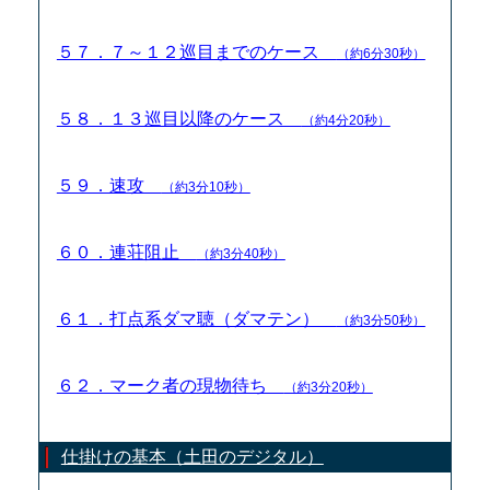
５７．７～１２巡目までのケース
（約6分30秒）
５８．１３巡目以降のケース
（約4分20秒）
５９．速攻
（約3分10秒）
６０．連荘阻止
（約3分40秒）
６１．打点系ダマ聴（ダマテン）
（約3分50秒）
６２．マーク者の現物待ち
（約3分20秒）
仕掛けの基本（土田のデジタル）