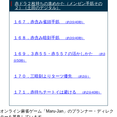
赤ドラ２枚持ちの進めかた（メンゼン手筋その
２）（土田のデジタル）
１６７．赤含み雀頭手筋
（約3分40秒）
１６８．赤含み暗刻手筋
（約3分40秒）
１６９．３赤５５・赤５５７の活かしかた
（約3
分50秒）
１７０．三暗刻よりターツ優先
（約3分）
１７１．赤待ちチートイは避ける
（約2分40秒）
オンライン麻雀ゲーム「Maru-Jan」のプランナー・ディレク
ターを募集しています。