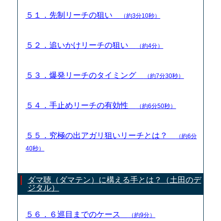
５１．先制リーチの狙い
（約3分10秒）
５２．追いかけリーチの狙い
（約4分）
５３．爆発リーチのタイミング
（約7分30秒）
５４．手止めリーチの有効性
（約6分50秒）
５５．究極の出アガリ狙いリーチとは？
（約6分
40秒）
ダマ聴（ダマテン）に構える手とは？（土田のデ
ジタル）
５６．６巡目までのケース
（約9分）