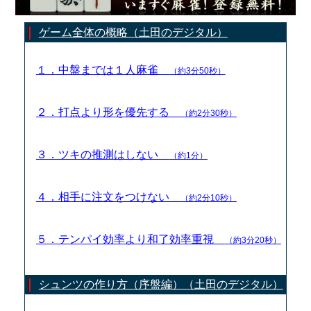
ゲーム全体の概略（土田のデジタル）
１．中盤までは１人麻雀
（約3分50秒）
２．打点より形を優先する
（約2分30秒）
３．ツキの推測はしない
（約1分）
４．相手に注文をつけない
（約2分10秒）
５．テンパイ効率より和了効率重視
（約3分20秒）
シュンツの作り方（序盤編）（土田のデジタル）