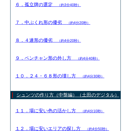
６．孤立牌の選定
（約3分40秒）
７．中ぶくれ形の優劣
（約4分20秒）
８．４連形の優劣
（約4分20秒）
９．ペンチャン形の外し方
（約4分40秒）
１０．２４・６８形の壊し方
（約4分30秒）
シュンツの作り方（中盤編）（土田のデジタル）
１１．場に安い色の活かし方
（約4分10秒）
１２．場に安いエリアの探し方
（約4分50秒）