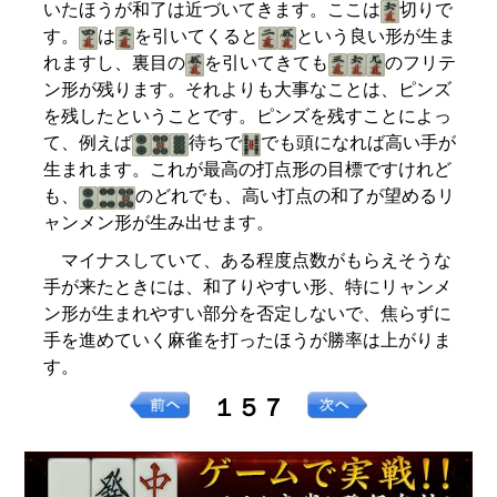
いたほうが和了は近づいてきます。ここは
切りで
す。
は
を引いてくると
という良い形が生ま
れますし、裏目の
を引いてきても
のフリテ
ン形が残ります。それよりも大事なことは、ピンズ
を残したということです。ピンズを残すことによっ
て、例えば
待ちで
でも頭になれば高い手が
生まれます。これが最高の打点形の目標ですけれど
も、
のどれでも、高い打点の和了が望めるリ
ャンメン形が生み出せます。
マイナスしていて、ある程度点数がもらえそうな
手が来たときには、和了りやすい形、特にリャンメ
ン形が生まれやすい部分を否定しないで、焦らずに
手を進めていく麻雀を打ったほうが勝率は上がりま
す。
１５７