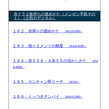
赤ドラ２枚持ちの進めかた（メンゼン手筋その
１）（土田のデジタル）
１６２．赤周りの固めかた
（約2分50秒）
１６３．残り２メンツの精度
（約4分40秒）
１６４．赤５５６・４赤５５の活かしかた
（約3
分40秒）
１６５．カンチャン即リーチ
（約3分）
１６６．くっつきテンパイ
（約4分10秒）