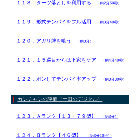
１１８．ターツ落としを利用する
（約2分50秒）
１１９．形式テンパイをフル活用
（約3分40秒）
１２０．アガリ牌を喰う
（約3分）
１２１．１５巡目からは下家をケア
（約4分40秒）
１２２．ポンしてテンパイ率アップ
（約3分30秒）
カンチャンの評価（土田のデジタル）
１２３．Ａランク【１３・７９型】
（約3分）
１２４．Ｂランク【４６型】
（約3分10秒）