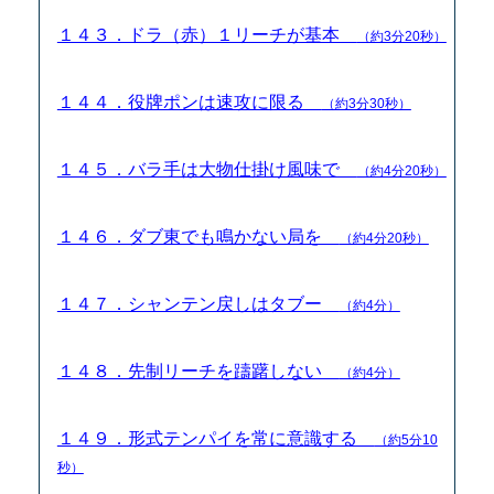
１４３．ドラ（赤）１リーチが基本
（約3分20秒）
１４４．役牌ポンは速攻に限る
（約3分30秒）
１４５．バラ手は大物仕掛け風味で
（約4分20秒）
１４６．ダブ東でも鳴かない局を
（約4分20秒）
１４７．シャンテン戻しはタブー
（約4分）
１４８．先制リーチを躊躇しない
（約4分）
１４９．形式テンパイを常に意識する
（約5分10
秒）