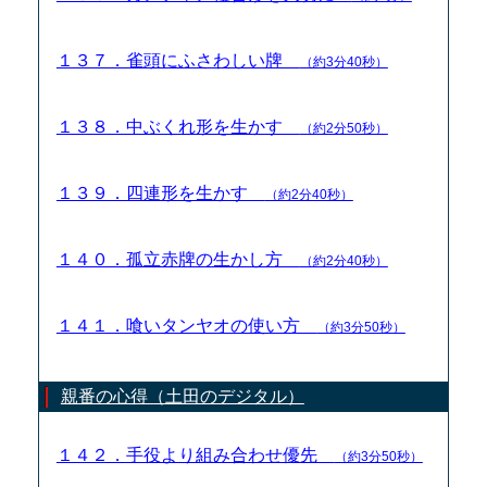
１３７．雀頭にふさわしい牌
（約3分40秒）
１３８．中ぶくれ形を生かす
（約2分50秒）
１３９．四連形を生かす
（約2分40秒）
１４０．孤立赤牌の生かし方
（約2分40秒）
１４１．喰いタンヤオの使い方
（約3分50秒）
親番の心得（土田のデジタル）
１４２．手役より組み合わせ優先
（約3分50秒）