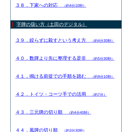
３８．下家への対応
（約4分10秒）
字牌の扱い方（土田のデジタル）
３９．絞らずに殺すという考え方
（約4分30秒）
４０．数牌より先に整理する是非
（約5分30秒）
４１．鳴ける前提での手順を踏む
（約9分10秒）
４２．トイツ・コーツ手での活用
（約7分）
４３．三元牌の切り順
（約4分40秒）
４４．風牌の切り順
（約3分30秒）