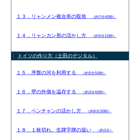
１３．リャンメン複合形の取捨
（約7分40秒）
１４．リャンカン形の活かし方
（約5分10秒）
トイツの作り方（土田のデジタル）
１５．序盤の河を利用する
（約5分50秒）
１６．壁の外側を温存する
（約3分40秒）
１７．ペンチャンの活かし方
（約6分30秒）
１８．１枚切れ、生牌字牌の扱い
（約3分）