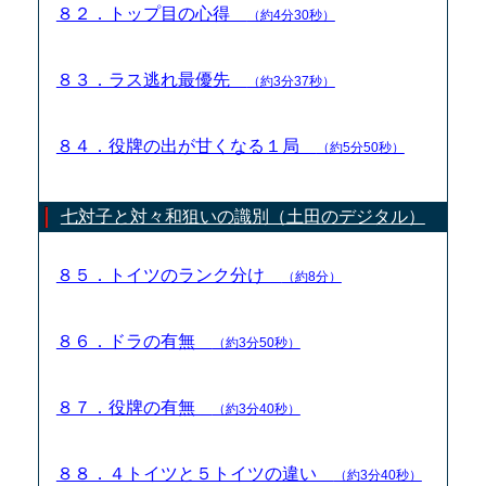
８２．トップ目の心得
（約4分30秒）
８３．ラス逃れ最優先
（約3分37秒）
８４．役牌の出が甘くなる１局
（約5分50秒）
七対子と対々和狙いの識別（土田のデジタル）
８５．トイツのランク分け
（約8分）
８６．ドラの有無
（約3分50秒）
８７．役牌の有無
（約3分40秒）
８８．４トイツと５トイツの違い
（約3分40秒）