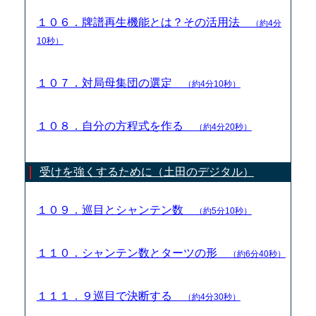
１０６．牌譜再生機能とは？その活用法
（約4分
10秒）
１０７．対局母集団の選定
（約4分10秒）
１０８．自分の方程式を作る
（約4分20秒）
受けを強くするために（土田のデジタル）
１０９．巡目とシャンテン数
（約5分10秒）
１１０．シャンテン数とターツの形
（約6分40秒）
１１１．９巡目で決断する
（約4分30秒）