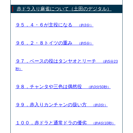
赤ドラ入り麻雀について（土田のデジタル）
９５．４・６が主役になる
（約3分）
９６．２・８トイツの重み
（約5分）
９７．ベースの役はタンヤオとリーチ
（約5分23
秒）
９８．チャンタや三色は偶然役
（約3分50秒）
９９．赤入りカンチャンの扱い方
（約3分）
１００．赤ドラと通常ドラの優劣
（約4分10秒）