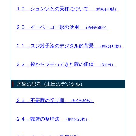
１９．シュンツとの天秤について
（約4分20秒）
２０．イーペーコー形の活用
（約4分50秒）
２１．スジ対子論のデジタル的背景
（約2分10秒）
２２．後からツモってきた牌の価値
（約5分）
序盤の思考（土田のデジタル）
２３．不要牌の切り順
（約6分30秒）
２４．数牌の整理法
（約4分20秒）