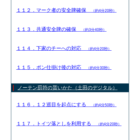
１１２．マーク者の安全牌確保
（約4分20秒）
１１３．共通安全牌の確保
（約3分40秒）
１１４．下家のチーへの対応
（約4分20秒）
１１５．ポン仕掛け後の対応
（約4分30秒）
ノーテン罰符の貰いかた（土田のデジタル）
１１６．１２巡目を起点にする
（約4分50秒）
１１７．トイツ落としを利用する
（約4分20秒）