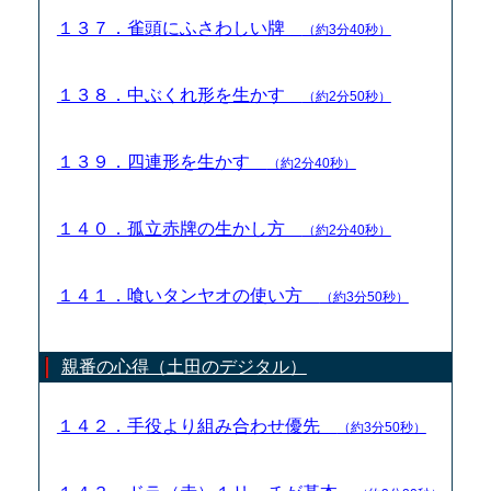
１３７．雀頭にふさわしい牌
（約3分40秒）
１３８．中ぶくれ形を生かす
（約2分50秒）
１３９．四連形を生かす
（約2分40秒）
１４０．孤立赤牌の生かし方
（約2分40秒）
１４１．喰いタンヤオの使い方
（約3分50秒）
親番の心得（土田のデジタル）
１４２．手役より組み合わせ優先
（約3分50秒）