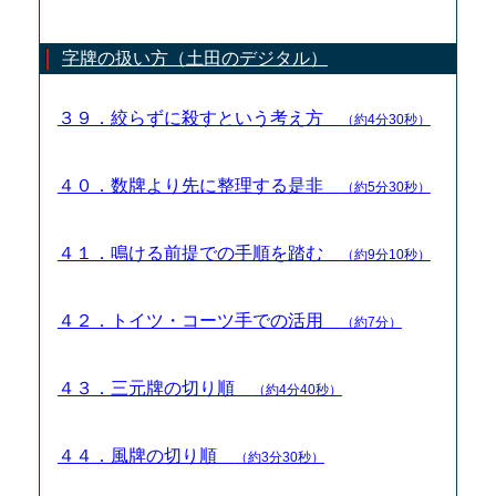
字牌の扱い方（土田のデジタル）
３９．絞らずに殺すという考え方
（約4分30秒）
４０．数牌より先に整理する是非
（約5分30秒）
４１．鳴ける前提での手順を踏む
（約9分10秒）
４２．トイツ・コーツ手での活用
（約7分）
４３．三元牌の切り順
（約4分40秒）
４４．風牌の切り順
（約3分30秒）