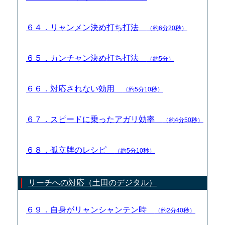
６４．リャンメン決め打ち打法
（約6分20秒）
６５．カンチャン決め打ち打法
（約5分）
６６．対応されない効用
（約5分10秒）
６７．スピードに乗ったアガリ効率
（約4分50秒）
６８．孤立牌のレシピ
（約5分10秒）
リーチへの対応（土田のデジタル）
６９．自身がリャンシャンテン時
（約2分40秒）