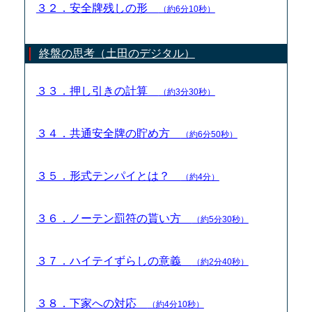
３２．安全牌残しの形
（約6分10秒）
終盤の思考（土田のデジタル）
３３．押し引きの計算
（約3分30秒）
３４．共通安全牌の貯め方
（約6分50秒）
３５．形式テンパイとは？
（約4分）
３６．ノーテン罰符の貰い方
（約5分30秒）
３７．ハイテイずらしの意義
（約2分40秒）
３８．下家への対応
（約4分10秒）