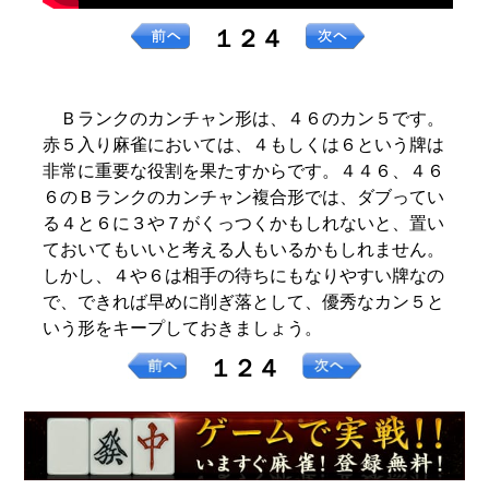
１２４
Ｂランクのカンチャン形は、４６のカン５です。
赤５入り麻雀においては、４もしくは６という牌は
非常に重要な役割を果たすからです。４４６、４６
６のＢランクのカンチャン複合形では、ダブってい
る４と６に３や７がくっつくかもしれないと、置い
ておいてもいいと考える人もいるかもしれません。
しかし、４や６は相手の待ちにもなりやすい牌なの
で、できれば早めに削ぎ落として、優秀なカン５と
いう形をキープしておきましょう。
１２４