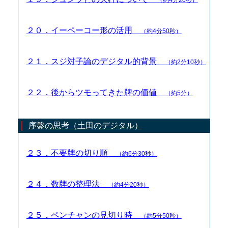
２０．イーペーコー形の活用
（約4分50秒）
２１．スジ対子論のデジタル的背景
（約2分10秒）
２２．後からツモってきた牌の価値
（約5分）
序盤の思考（土田のデジタル）
２３．不要牌の切り順
（約6分30秒）
２４．数牌の整理法
（約4分20秒）
２５．ペンチャンの見切り時
（約5分50秒）