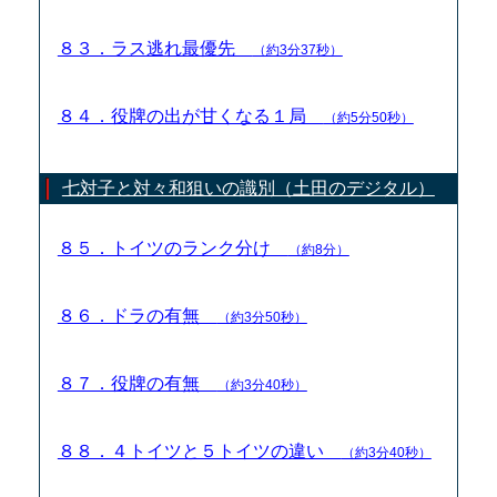
８３．ラス逃れ最優先
（約3分37秒）
８４．役牌の出が甘くなる１局
（約5分50秒）
七対子と対々和狙いの識別（土田のデジタル）
８５．トイツのランク分け
（約8分）
８６．ドラの有無
（約3分50秒）
８７．役牌の有無
（約3分40秒）
８８．４トイツと５トイツの違い
（約3分40秒）