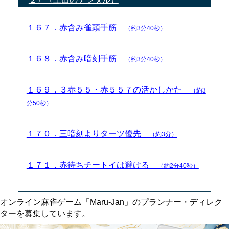
１６７．赤含み雀頭手筋
（約3分40秒）
１６８．赤含み暗刻手筋
（約3分40秒）
１６９．３赤５５・赤５５７の活かしかた
（約3
分50秒）
１７０．三暗刻よりターツ優先
（約3分）
１７１．赤待ちチートイは避ける
（約2分40秒）
オンライン麻雀ゲーム「Maru-Jan」のプランナー・ディレク
ターを募集しています。