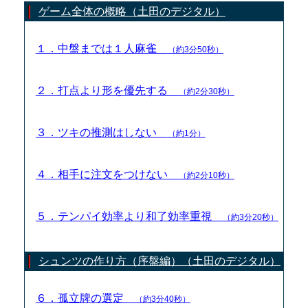
ゲーム全体の概略（土田のデジタル）
１．中盤までは１人麻雀
（約3分50秒）
２．打点より形を優先する
（約2分30秒）
３．ツキの推測はしない
（約1分）
４．相手に注文をつけない
（約2分10秒）
５．テンパイ効率より和了効率重視
（約3分20秒）
シュンツの作り方（序盤編）（土田のデジタル）
６．孤立牌の選定
（約3分40秒）