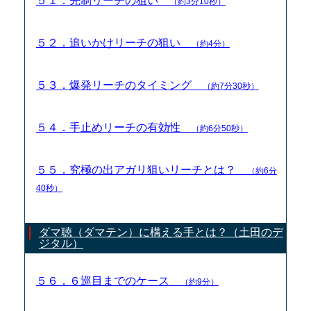
５１．先制リーチの狙い
（約3分10秒）
５２．追いかけリーチの狙い
（約4分）
５３．爆発リーチのタイミング
（約7分30秒）
５４．手止めリーチの有効性
（約6分50秒）
５５．究極の出アガリ狙いリーチとは？
（約6分
40秒）
ダマ聴（ダマテン）に構える手とは？（土田のデ
ジタル）
５６．６巡目までのケース
（約9分）