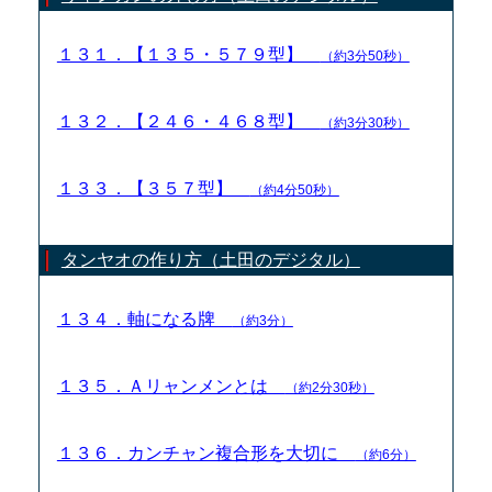
１３１．【１３５・５７９型】
（約3分50秒）
１３２．【２４６・４６８型】
（約3分30秒）
１３３．【３５７型】
（約4分50秒）
タンヤオの作り方（土田のデジタル）
１３４．軸になる牌
（約3分）
１３５．Ａリャンメンとは
（約2分30秒）
１３６．カンチャン複合形を大切に
（約6分）