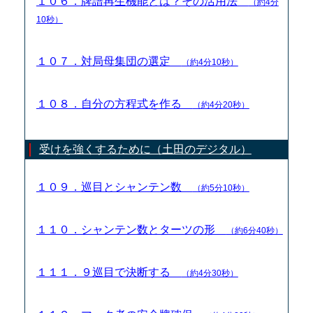
１０６．牌譜再生機能とは？その活用法
（約4分
10秒）
１０７．対局母集団の選定
（約4分10秒）
１０８．自分の方程式を作る
（約4分20秒）
受けを強くするために（土田のデジタル）
１０９．巡目とシャンテン数
（約5分10秒）
１１０．シャンテン数とターツの形
（約6分40秒）
１１１．９巡目で決断する
（約4分30秒）