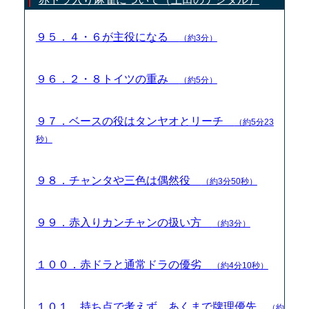
９５．４・６が主役になる
（約3分）
９６．２・８トイツの重み
（約5分）
９７．ベースの役はタンヤオとリーチ
（約5分23
秒）
９８．チャンタや三色は偶然役
（約3分50秒）
９９．赤入りカンチャンの扱い方
（約3分）
１００．赤ドラと通常ドラの優劣
（約4分10秒）
１０１．持ち点で考えず、あくまで牌理優先
（約