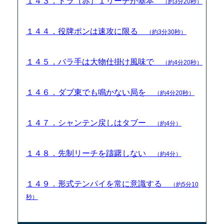
１４３．ドラ（赤）１リーチが基本
（約3分20秒）
１４４．役牌ポンは速攻に限る
（約3分30秒）
１４５．バラ手は大物仕掛け風味で
（約4分20秒）
１４６．ダブ東でも鳴かない局を
（約4分20秒）
１４７．シャンテン戻しはタブー
（約4分）
１４８．先制リーチを躊躇しない
（約4分）
１４９．形式テンパイを常に意識する
（約5分10
秒）