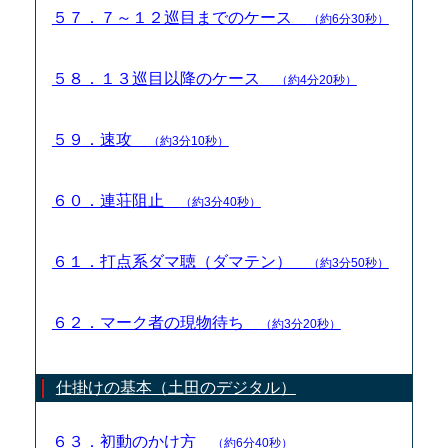
５７．７～１２巡目までのケース
（約6分30秒）
５８．１３巡目以降のケース
（約4分20秒）
５９．速攻
（約3分10秒）
６０．連荘阻止
（約3分40秒）
６１．打点系ダマ聴（ダマテン）
（約3分50秒）
６２．マーク者の現物待ち
（約3分20秒）
仕掛けの基本（土田のデジタル）
６３．初動のかけ方
（約6分40秒）