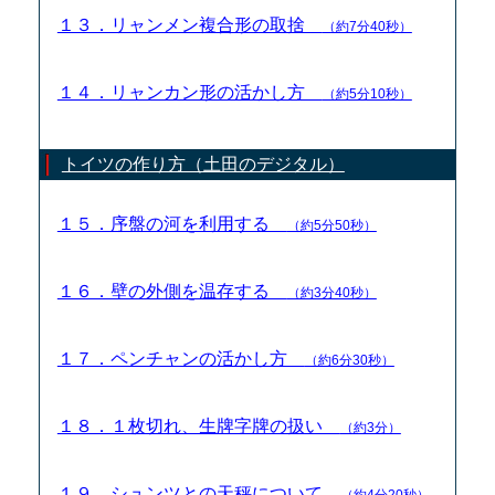
１３．リャンメン複合形の取捨
（約7分40秒）
１４．リャンカン形の活かし方
（約5分10秒）
トイツの作り方（土田のデジタル）
１５．序盤の河を利用する
（約5分50秒）
１６．壁の外側を温存する
（約3分40秒）
１７．ペンチャンの活かし方
（約6分30秒）
１８．１枚切れ、生牌字牌の扱い
（約3分）
１９．シュンツとの天秤について
（約4分20秒）