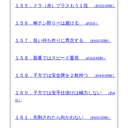
１５５．ドラ（赤）プラスもう１役
（約3分30秒）
１５６．棒テン即リーは避ける
（約5分）
１５７．良い待ち作りに専念する
（約4分20秒）
１５８．親番ではスピード重視
（約3分40秒）
１５９．子方では安全牌を２枚持つ
（約4分40秒）
１６０．子方では安手仕掛けは極力しない
（約4
分）
１６１．先制されたら向かわない
（約4分20秒）