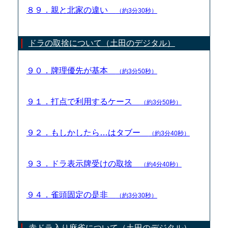
８９．親と北家の違い
（約3分30秒）
ドラの取捨について（土田のデジタル）
９０．牌理優先が基本
（約3分50秒）
９１．打点で利用するケース
（約3分50秒）
９２．もしかしたら…はタブー
（約3分40秒）
９３．ドラ表示牌受けの取捨
（約4分40秒）
９４．雀頭固定の是非
（約3分30秒）
赤ドラ入り麻雀について（土田のデジタル）