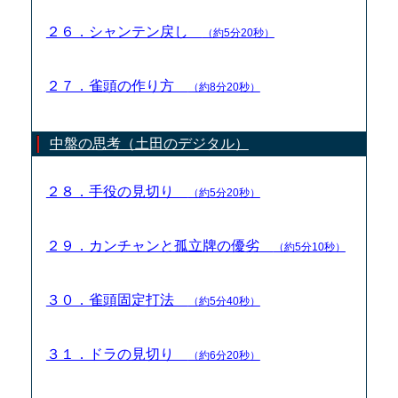
２６．シャンテン戻し
（約5分20秒）
２７．雀頭の作り方
（約8分20秒）
中盤の思考（土田のデジタル）
２８．手役の見切り
（約5分20秒）
２９．カンチャンと孤立牌の優劣
（約5分10秒）
３０．雀頭固定打法
（約5分40秒）
３１．ドラの見切り
（約6分20秒）